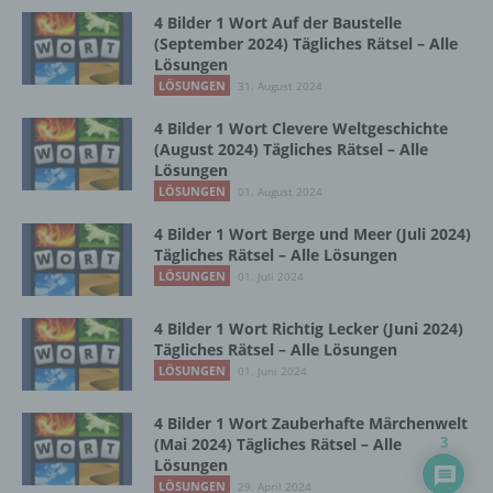
4 Bilder 1 Wort Auf der Baustelle
Verantwortlicher oder für die Verarbeitung
(September 2024) Tägliches Rätsel – Alle
Verantwortlicher ist die natürliche oder
Lösungen
juristische Person, Behörde, Einrichtung
LÖSUNGEN
31. August 2024
oder andere Stelle, die allein oder
4 Bilder 1 Wort Clevere Weltgeschichte
gemeinsam mit anderen über die Zwecke
(August 2024) Tägliches Rätsel – Alle
und Mittel der Verarbeitung von
Lösungen
personenbezogenen Daten entscheidet.
LÖSUNGEN
01. August 2024
Sind die Zwecke und Mittel dieser
Verarbeitung durch das Unionsrecht oder
4 Bilder 1 Wort Berge und Meer (Juli 2024)
das Recht der Mitgliedstaaten vorgegeben,
Tägliches Rätsel – Alle Lösungen
so kann der Verantwortliche
LÖSUNGEN
01. Juli 2024
beziehungsweise können die bestimmten
Kriterien seiner Benennung nach dem
Unionsrecht oder dem Recht der
4 Bilder 1 Wort Richtig Lecker (Juni 2024)
Mitgliedstaaten vorgesehen werden.
Tägliches Rätsel – Alle Lösungen
LÖSUNGEN
01. Juni 2024
4 Bilder 1 Wort Zauberhafte Märchenwelt
h) Auftragsverarbeiter
(Mai 2024) Tägliches Rätsel – Alle
3
Lösungen
Auftragsverarbeiter ist eine natürliche oder
LÖSUNGEN
29. April 2024