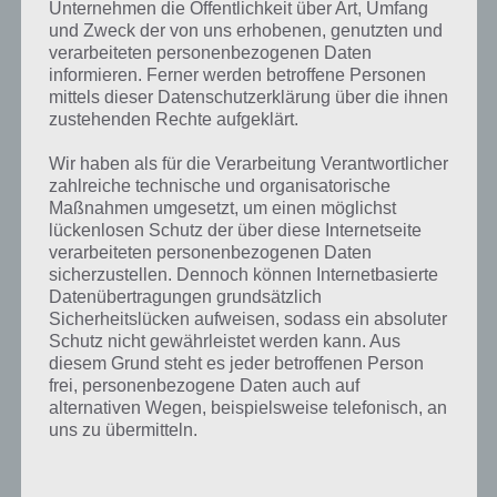
Unternehmen die Öffentlichkeit über Art, Umfang
Nach und nach werden weitere Spielelemente eingeführt.
und Zweck der von uns erhobenen, genutzten und
Hauptsächlich geht es bei Merlins Adventure aber um ein Plattform
verarbeiteten personenbezogenen Daten
Spiel, wodurch das exakte Springen notwendig ist. Auch gegnerische
informieren. Ferner werden betroffene Personen
Einheiten versuchen uns zu erwischen.
mittels dieser Datenschutzerklärung über die ihnen
zustehenden Rechte aufgeklärt.
Trailer zu Merlins Adventure
Wir haben als für die Verarbeitung Verantwortlicher
zahlreiche technische und organisatorische
Maßnahmen umgesetzt, um einen möglichst
Wer sich noch ein Bild zu Merlins Adventure machen will, der kann
lückenlosen Schutz der über diese Internetseite
sich den folgenden Gameplay Trailer anschauen, der zahlreiche
verarbeiteten personenbezogenen Daten
Szenen aus dem Spiel zeigt.
sicherzustellen. Dennoch können Internetbasierte
Datenübertragungen grundsätzlich
Sicherheitslücken aufweisen, sodass ein absoluter
Schutz nicht gewährleistet werden kann. Aus
diesem Grund steht es jeder betroffenen Person
frei, personenbezogene Daten auch auf
alternativen Wegen, beispielsweise telefonisch, an
uns zu übermitteln.