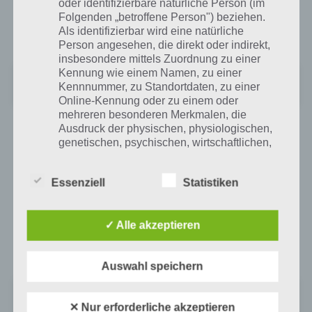
Download bereit. Mit 4,3 Sternen kommt das Spiel sehr gut bei den
oder identifizierbare natürliche Person (im
Folgenden „betroffene Person") beziehen.
Spielern an und wurde auch von Google unter “Spiele im Retro
Als identifizierbar wird eine natürliche
Desgin” erwähnt.
Person angesehen, die direkt oder indirekt,
insbesondere mittels Zuordnung zu einer
Kennung wie einem Namen, zu einer
Merlins Adventure - Das 2D Ret
Kennnummer, zu Standortdaten, zu einer
Preis:
Kostenlos
Online-Kennung oder zu einem oder
mehreren besonderen Merkmalen, die
Ausdruck der physischen, physiologischen,
App für iPhone, iPad und iPod Touch im
genetischen, psychischen, wirtschaftlichen,
iTunes App Store
kulturellen oder sozialen Identität dieser
natürlichen Person sind, identifiziert werden
Essenziell
Statistiken
kann.
Nur für kurze Zeit könnt ihr Merlins Adventure als Universal App für
iPhone, iPad und iPod Touch kostenlos herunterladen. Mit dem
Update auf Version 2 ist Merlins Adventure dann kostenpflichtig,
✓ Alle akzeptieren
beinhaltet dann aber keine In-App-Käufe mehr. Hier gehts zum
b) betroffene Person
Download:
Betroffene Person ist jede identifizierte oder
Auswahl speichern
identifizierbare natürliche Person, deren
Merlins Adventure
personenbezogene Daten von dem für die
+
Preis:
Kostenlos
Verarbeitung Verantwortlichen verarbeitet
✕ Nur erforderliche akzeptieren