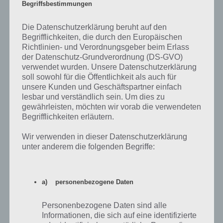
Begriffsbestimmungen
Die Datenschutzerklärung beruht auf den
Begrifflichkeiten, die durch den Europäischen
Richtlinien- und Verordnungsgeber beim Erlass
der Datenschutz-Grundverordnung (DS-GVO)
App herunterladen
verwendet wurden. Unsere Datenschutzerklärung
soll sowohl für die Öffentlichkeit als auch für
unsere Kunden und Geschäftspartner einfach
Merlins Adventure ist ein tolles Abenteuer Spiel für Android, iPhone
lesbar und verständlich sein. Um dies zu
und iPad, welches ab sofort auch im iTunes App Store zum
gewährleisten, möchten wir vorab die verwendeten
kostenlosen Download bereitsteht.
Begrifflichkeiten erläutern.
Fans von Plattform Spielen werden sicher ihre Freude daran haben,
Wir verwenden in dieser Datenschutzerklärung
auch wenn es teilweise nervenaufreibend ist, wenn man dann
unter anderem die folgenden Begriffe:
letztlich den Sprung nicht schafft.
Merlins Adventure für Android im Google
a) personenbezogene Daten
Play Store
Personenbezogene Daten sind alle
Im Google Play Store steht Merlins Adventure kostenlos zum
Informationen, die sich auf eine identifizierte