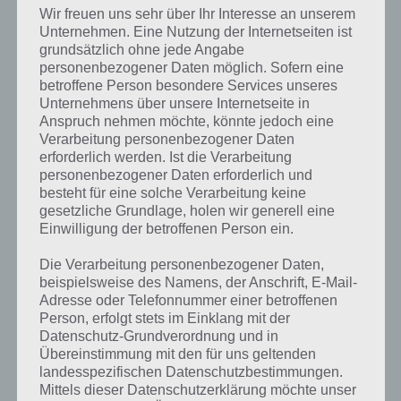
gehalten, was an zahlreiche
Wir freuen uns sehr über Ihr Interesse an unserem
Retro Spiele erinnert. Im 8-bit
Unternehmen. Eine Nutzung der Internetseiten ist
Stil, wozu auch die Musik
grundsätzlich ohne jede Angabe
passend gestaltet worden ist,
personenbezogener Daten möglich. Sofern eine
betroffene Person besondere Services unseres
erwarten einen zahlreiche
Screenshot zu Merlins
Unternehmens über unsere Internetseite in
knifflige Level.
Adventure
Anspruch nehmen möchte, könnte jedoch eine
Verarbeitung personenbezogener Daten
Besonderheit in Merlins
erforderlich werden. Ist die Verarbeitung
Adventure sind dessen telepatischen Fähigkeiten. So könnt ihr mit
personenbezogener Daten erforderlich und
Fingerdruck Kisten bewegen, Schalter umlegen und vieles mehr.
besteht für eine solche Verarbeitung keine
Ansonsten wird normal mit Buttons gesteuert, die auf dem Display
gesetzliche Grundlage, holen wir generell eine
angezeigt werden. Dabei kann man zwischen großen und kleinen
Einwilligung der betroffenen Person ein.
Steuerknöpfen wählen.
Die Verarbeitung personenbezogener Daten,
beispielsweise des Namens, der Anschrift, E-Mail-
Kostenlos und 12 Level
Adresse oder Telefonnummer einer betroffenen
Person, erfolgt stets im Einklang mit der
Merlins Adventure besteht aus 12 Leveln, wobei Level 12 der Kampf
Datenschutz-Grundverordnung und in
gegen den König darstellt, der uns eingesperrt hat. Doch der Weg
Übereinstimmung mit den für uns geltenden
dahin ist steinig, denn oftmals scheitert man an Stacheln, Rohren
landesspezifischen Datenschutzbestimmungen.
oder Pfeilen.
Mittels dieser Datenschutzerklärung möchte unser