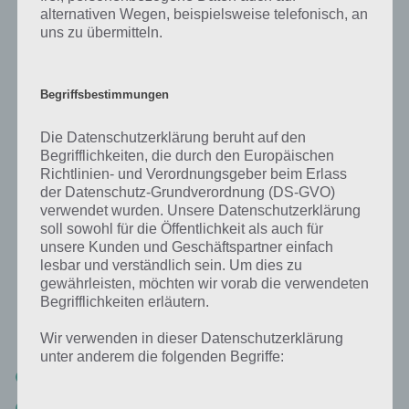
Leider konnten dir die App Survivor Zombie Outbreak nicht im Apple
alternativen Wegen, beispielsweise telefonisch, an
iTunes App Store finden, sodass wir dir dazu leider an dieser Stelle
uns zu übermitteln.
keinen passenden Link geben können. Sobald die App jedoch auch
für das iPhone, iPad oder iPod Touch erscheint, aktualisieren wir den
Artikel umgehend.
Begriffsbestimmungen
Survivor Zombie Outbreak Lösung –
Die Datenschutzerklärung beruht auf den
Begrifflichkeiten, die durch den Europäischen
Komplettlösung
Richtlinien- und Verordnungsgeber beim Erlass
der Datenschutz-Grundverordnung (DS-GVO)
Kommen wir nun endlich zu den Lösungen von Survivor Zombie
verwendet wurden. Unsere Datenschutzerklärung
Outbreak. Da das Spiel auch durch seinen Umfang begeistert, sind
soll sowohl für die Öffentlichkeit als auch für
natürlich mehrere Seiten an Lösungen zusammen gekommen.
unsere Kunden und Geschäftspartner einfach
Damit du aber trotzdem den Überblick behälst und schnell zur
lesbar und verständlich sein. Um dies zu
gewünschten Lösung findest, haben wir dir hier erst einmal eine
gewährleisten, möchten wir vorab die verwendeten
Übersicht mit den verschiedenen Teilen unserer Lösung aufgestellt.
Begrifflichkeiten erläutern.
Hier die Übersicht der einzelnen Lösungen:
Wir verwenden in dieser Datenschutzerklärung
unter anderem die folgenden Begriffe:
Survivor Zombie Outbreak Lösung Teil 1
Survivor Zombie Outbreak Lösung Teil 2