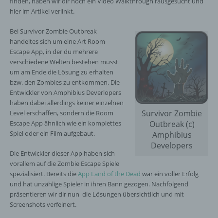
finden, haben wir dir noch ein Video Walkthrough rausgesucht und
hier im Artikel verlinkt.
Bei Survivor Zombie Outbreak
handeltes sich um eine Art Room
Escape App, in der du mehrere
verschiedene Welten bestehen musst
um am Ende die Lösung zu erhalten
bzw. den Zombies zu entkommen. Die
Entwickler von Amphibius Deverlopers
haben dabei allerdings keiner einzelnen
Survivor Zombie
Level erschaffen, sondern die Room
Escape App ähnlich wie ein komplettes
Outbreak (c)
Spiel oder ein Film aufgebaut.
Amphibius
Developers
Die Entwickler dieser App haben sich
vorallem auf die Zombie Escape Spiele
spezialisiert. Bereits die
App Land of the Dead
war ein voller Erfolg
und hat unzählige Spieler in ihren Bann gezogen. Nachfolgend
präsentieren wir dir nun die Lösungen übersichtlich und mit
Screenshots verfeinert.