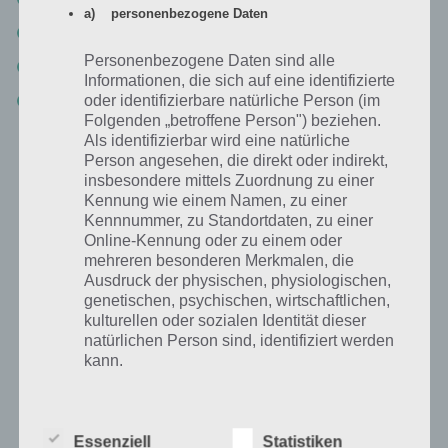
a) personenbezogene Daten
Survivor Zombie Outbreak Lösung Teil 3
Personenbezogene Daten sind alle
Survivor Zombie Outbreak Lösung Teil 4
Informationen, die sich auf eine identifizierte
Lösung als Video
oder identifizierbare natürliche Person (im
Folgenden „betroffene Person") beziehen.
Als identifizierbar wird eine natürliche
Person angesehen, die direkt oder indirekt,
Survivor Zombie Outbreak Lösung als Video
insbesondere mittels Zuordnung zu einer
Kennung wie einem Namen, zu einer
Wie bereits im Einleitungstext erwähnt, haben wir euch natürlich
Kennnummer, zu Standortdaten, zu einer
auch ein Walkthrough zur App Survivor Zombie Outbreak
Online-Kennung oder zu einem oder
rausgesucht. Sollten dir vielleicht Unklarheiten und etwas von uns zu
mehreren besonderen Merkmalen, die
umständlich formuliert sein, so kannst du dir den Lösungsweg auch
Ausdruck der physischen, physiologischen,
einfach in diesem Youtube Video zur Lösung von Survivor Zombie
genetischen, psychischen, wirtschaftlichen,
Outbreak anschauen.
kulturellen oder sozialen Identität dieser
natürlichen Person sind, identifiziert werden
kann.
b) betroffene Person
Essenziell
Statistiken