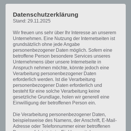
Datenschutzerklärung
Darum geht es in Survivor Zombie
Stand: 29.11.2025
Outbreak
Wir freuen uns sehr über Ihr Interesse an unserem
Bevor wir mit der Komplettlösung von Survivor Zombie Outbreak
Unternehmen. Eine Nutzung der Internetseiten ist
grundsätzlich ohne jede Angabe
beginnen, möchten wir dir zunächst einmal erklären was dich in
personenbezogener Daten möglich. Sofern eine
dieser App erwartet.
betroffene Person besondere Services unseres
Unternehmens über unsere Internetseite in
Survivor Zombie Outbreak ist ein tolles Room Escape Spiel der etwas
Anspruch nehmen möchte, könnte jedoch eine
anderen Art. Anstatt dich von Level zu Level zu bewegen, befindest
Verarbeitung personenbezogener Daten
du dich in einer Welt, in der du dich völlig frei bewegen kannst. Dies
erforderlich werden. Ist die Verarbeitung
birgt natürlich auch immer das Risiko mit sich, dass du dich verläufts
personenbezogener Daten erforderlich und
und die Lösung unter umständen halt niemals findest kannst. In
besteht für eine solche Verarbeitung keine
Survivor Zombie Outbreak musts du – wie der Name schon sagt –
gesetzliche Grundlage, holen wir generell eine
den Zombies entkommen, welche dir auf den Weg hinaus natürlich
Einwilligung der betroffenen Person ein.
das ein oder andere Mal auch über den Weg laufen.
Die Verarbeitung personenbezogener Daten,
Löse spannende Rätsel, finde seltene Objekte und kombiniere diese
beispielsweise des Namens, der Anschrift, E-Mail-
um am Ende vor den Zombies flüchten zu können. Solltest du es
Adresse oder Telefonnummer einer betroffenen
jedoch nicht schaffen, haben wir hier natürlich die Lösung für dich