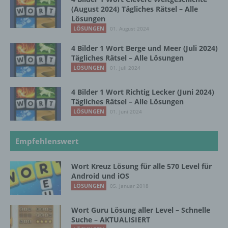
natürlichen Person zugewiesen werden.
(August 2024) Tägliches Rätsel – Alle
Lösungen
LÖSUNGEN
01. August 2024
g) Verantwortlicher oder für die Verarbeitung
Verantwortlicher
4 Bilder 1 Wort Berge und Meer (Juli 2024)
Tägliches Rätsel – Alle Lösungen
Verantwortlicher oder für die Verarbeitung
LÖSUNGEN
01. Juli 2024
Verantwortlicher ist die natürliche oder
juristische Person, Behörde, Einrichtung
4 Bilder 1 Wort Richtig Lecker (Juni 2024)
oder andere Stelle, die allein oder
Tägliches Rätsel – Alle Lösungen
gemeinsam mit anderen über die Zwecke
LÖSUNGEN
01. Juni 2024
und Mittel der Verarbeitung von
personenbezogenen Daten entscheidet.
Sind die Zwecke und Mittel dieser
Empfehlenswert
Verarbeitung durch das Unionsrecht oder
das Recht der Mitgliedstaaten vorgegeben,
Wort Kreuz Lösung für alle 570 Level für
so kann der Verantwortliche
Android und iOS
beziehungsweise können die bestimmten
LÖSUNGEN
05. Januar 2018
Kriterien seiner Benennung nach dem
Unionsrecht oder dem Recht der
Wort Guru Lösung aller Level – Schnelle
Mitgliedstaaten vorgesehen werden.
Suche – AKTUALISIERT