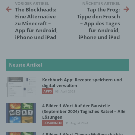
VORIGER ARTIKEL
NÄCHSTER ARTIKEL
Lage, Gesundheit, persönlicher Vorlieben,
The Blockheads:
Tap the Frog:
Interessen, Zuverlässigkeit, Verhalten,
Eine Alternative
Tippe den Frosch
Aufenthaltsort oder Ortswechsel dieser
zu Minecraft –
– App des Tages
natürlichen Person zu analysieren oder
vorherzusagen.
App für Android,
für Android,
iPhone und iPad
iPhone und iPad
f) Pseudonymisierung
Pseudonymisierung ist die Verarbeitung
Neuste Artikel
personenbezogener Daten in einer Weise,
auf welche die personenbezogenen Daten
Kochbuch App: Rezepte speichern und
ohne Hinzuziehung zusätzlicher
digital verwalten
Informationen nicht mehr einer spezifischen
APPS
03. April 2025
betroffenen Person zugeordnet werden
können, sofern diese zusätzlichen
4 Bilder 1 Wort Auf der Baustelle
Informationen gesondert aufbewahrt werden
(September 2024) Tägliches Rätsel – Alle
und technischen und organisatorischen
Lösungen
Maßnahmen unterliegen, die gewährleisten,
LÖSUNGEN
31. August 2024
dass die personenbezogenen Daten nicht
einer identifizierten oder identifizierbaren
4 Bilder 1 Wort Clevere Weltgeschichte