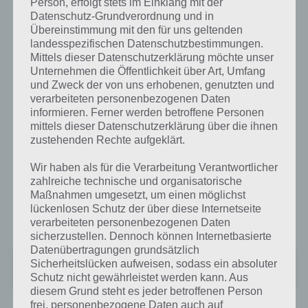
Person, erfolgt stets im Einklang mit der
parat.
Datenschutz-Grundverordnung und in
Übereinstimmung mit den für uns geltenden
landesspezifischen Datenschutzbestimmungen.
Survivor Zombie Outbreak für Android,
Mittels dieser Datenschutzerklärung möchte unser
iPhone und iPad
Unternehmen die Öffentlichkeit über Art, Umfang
und Zweck der von uns erhobenen, genutzten und
verarbeiteten personenbezogenen Daten
Solltest du zufällig auf diesen Artikel gestoßen sein und nun
informieren. Ferner werden betroffene Personen
unbedingt selber diese tolle Spiele App Survivor Zombie Outbreak
mittels dieser Datenschutzerklärung über die ihnen
spielen wollen, dann haben wir hier nachfolgend beide
zustehenden Rechte aufgeklärt.
Downloadlinks aus dem jeweiligen Store für dich rausgesucht.
Wir haben als für die Verarbeitung Verantwortlicher
Besitzt du also ein Android Smartphone oder Tablet, dann kannst du
zahlreiche technische und organisatorische
die Room Escape App Survivor Zombie Outbreak ganz bequem,
Maßnahmen umgesetzt, um einen möglichst
kostenlos und legal über den Google Play Store unter folgendem
lückenlosen Schutz der über diese Internetseite
Link installieren:
verarbeiteten personenbezogenen Daten
sicherzustellen. Dennoch können Internetbasierte
Datenübertragungen grundsätzlich
Survivor: Zombie Outbreak
Sicherheitslücken aufweisen, sodass ein absoluter
Preis:
Kostenlos
Schutz nicht gewährleistet werden kann. Aus
diesem Grund steht es jeder betroffenen Person
frei, personenbezogene Daten auch auf