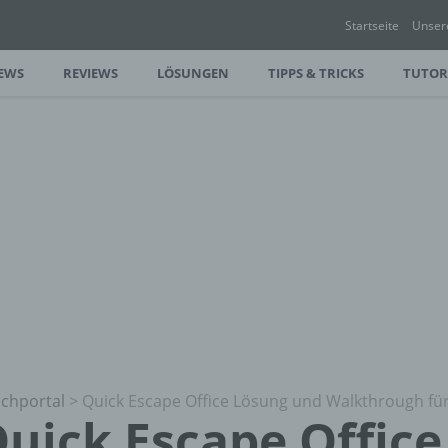
Startseite
Unser
EWS
REVIEWS
LÖSUNGEN
TIPPS & TRICKS
TUTOR
chportal
>
Quick Escape Office Lösung und Walkthrough fü
uick Escape Offic