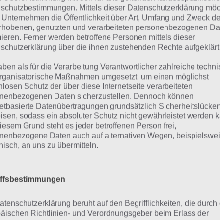
schutzbestimmungen. Mittels dieser Datenschutzerklärung mö
 Unternehmen die Öffentlichkeit über Art, Umfang und Zweck de
uick Escape Office Lösun
rhobenen, genutzten und verarbeiteten personenbezogenen Da
mieren. Ferner werden betroffene Personen mittels dieser
schutzerklärung über die ihnen zustehenden Rechte aufgeklärt
alkthrough
aben als für die Verarbeitung Verantwortlicher zahlreiche techn
rganisatorische Maßnahmen umgesetzt, um einen möglichst
Sobald du das Spiel startest, siehst du auf der linken Seite 
nlosen Schutz der über diese Internetseite verarbeiteten
nenbezogenen Daten sicherzustellen. Dennoch können
und nimm die schwarze Tinte auf.
netbasierte Datenübertragungen grundsätzlich Sicherheitslücke
isen, sodass ein absoluter Schutz nicht gewährleistet werden k
Gehe einmal zurück und klicke nun auf die Ordner auf de
iesem Grund steht es jeder betroffenen Person frei,
rsten Ordner findest du im Loch einen Schlüssel. Merke 
nenbezogene Daten auch auf alternativen Wegen, beispielswe
onisch, an uns zu übermitteln.
henfolge, wie diese Ordner liegen (1 3 2 4). Erklärung: Der 
testen links, Ordner 2 liegt an der dritten Stelle etc.
iffsbestimmungen
Klicke nun einmal nach rechts und dann links den Computer
 einige Sekunden dein Android Device zur Lösung von Qui
atenschutzerklärung beruht auf den Begrifflichkeiten, die durch
nehme nun den Schlüssel aus dem zerbrochenen Monitor
äischen Richtlinien- und Verordnungsgeber beim Erlass der