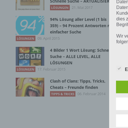
Schnelle Suche – AKTUALISIERT
dor
Daten
Daten
21. Mai 2017
LÖSUNGEN
Kunde
4. 
dies 
94% Lösung aller Level (1 bis
fin
Begrif
359) – 94 Prozent Antworten mit
einfacher Suche
Wir v
09. April 2015
LÖSUNGEN
5. 
folge
Kli
4 Bilder 1 Wort Lösung: Schnelle
Ord
Suche – ALLE LEVEL, ALLE
LÖSUNGEN
ank
17. Februar 2015
E
LÖSUNGEN
dri
ers
Clash of Clans: Tipps, Tricks,
Cheats – Freunde finden
6. 
06. Februar 2014
TIPPS & TRICKS
Zah
Sch
vie