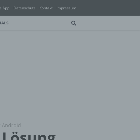
e App
Datenschutz
Kontakt
Impressum
IALS
r Android
e Lösung