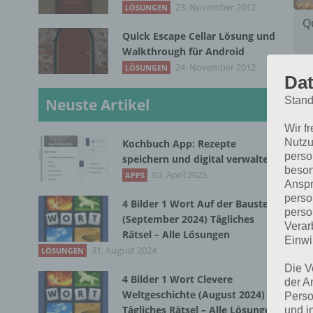
23. November 2012
LÖSUNGEN
Q
Quick Escape Cellar Lösung und
Walkthrough für Android
24. November 2012
LÖSUNGEN
sol
Dat
wei
Stand
Neuste Artikel
Wir f
Nutzu
Kochbuch App: Rezepte
perso
speichern und digital verwalten
beson
03. April 2025
APPS
Anspr
perso
4 Bilder 1 Wort Auf der Baustelle
perso
(September 2024) Tägliches
Verar
Rätsel – Alle Lösungen
Einwi
31. August 2024
LÖSUNGEN
Die V
4 Bilder 1 Wort Clevere
der A
Weltgeschichte (August 2024)
Perso
Tägliches Rätsel – Alle Lösungen
und i