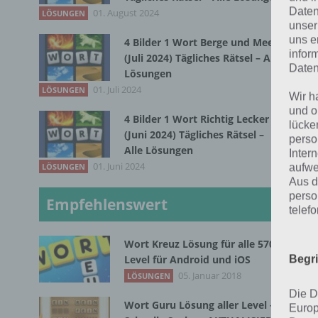
Daten
01. August 2024
LÖSUNGEN
unser
Q
uns e
4 Bilder 1 Wort Berge und Meer
infor
(Juli 2024) Tägliches Rätsel – Alle
Daten
W
Lösungen
01. Juli 2024
LÖSUNGEN
Wir h
und o
4 Bilder 1 Wort Richtig Lecker
1. 
lücke
(Juni 2024) Tägliches Rätsel –
perso
an 
Alle Lösungen
Inter
01. Juni 2024
aufwe
LÖSUNGEN
2. 
Aus d
obe
perso
Empfehlenswert
telef
Rei
wei
Wort Kreuz Lösung für alle 570
Begr
Level für Android und iOS
3. 
05. Januar 2018
LÖSUNGEN
nun
Die D
Ent
Wort Guru Lösung aller Level –
Europ