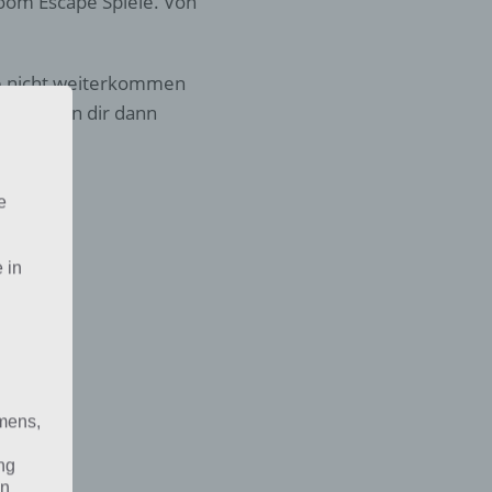
Room Escape Spiele. Von
ice nicht weiterkommen
versuchen dir dann
e
 in
mens,
ng
en