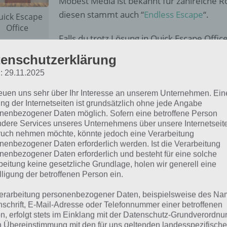
Mobest Media ist bekannt für zahlreiche 
diesen stammt auch “
Endless Escape
“.
uick Escape
Office
Falls du trotz Lösung in Quick Escape Off
ltest, so melde dich einfach in den Kommentaren und wir 
enschutzerklärung
terzuhelfen. Hier noch der Link zum Google Play Store:
: 29.11.2025
reuen uns sehr über Ihr Interesse an unserem Unternehmen. Ein
ng der Internetseiten ist grundsätzlich ohne jede Angabe
nenbezogener Daten möglich. Sofern eine betroffene Person
dere Services unseres Unternehmens über unsere Internetseite
uch nehmen möchte, könnte jedoch eine Verarbeitung
nenbezogener Daten erforderlich werden. Ist die Verarbeitung
nenbezogener Daten erforderlich und besteht für eine solche
beitung keine gesetzliche Grundlage, holen wir generell eine
lligung der betroffenen Person ein.
erarbeitung personenbezogener Daten, beispielsweise des Na
nschrift, E-Mail-Adresse oder Telefonnummer einer betroffenen
n, erfolgt stets im Einklang mit der Datenschutz-Grundverordnu
n Übereinstimmung mit den für uns geltenden landesspezifisch