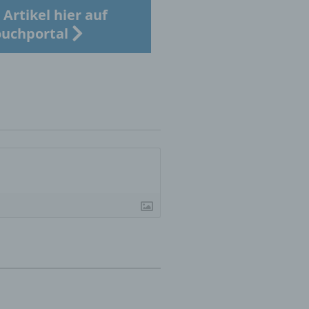
Artikel hier auf
uchportal
er
ung
hen,
ng,
essen,
ser