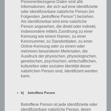
Personenbezogene Daten sind alle
korrekte Reihenfolge:
Informationen, die sich auf eine identifizierte
oder identifizierbare natürliche Person (im
Folgenden „betroffene Person") beziehen.
Als identifizierbar wird eine natürliche
Person angesehen, die direkt oder indirekt,
insbesondere mittels Zuordnung zu einer
Kennung wie einem Namen, zu einer
Kennnummer, zu Standortdaten, zu einer
Online-Kennung oder zu einem oder
mehreren besonderen Merkmalen, die
Ausdruck der physischen, physiologischen,
genetischen, psychischen, wirtschaftlichen,
kulturellen oder sozialen Identität dieser
natürlichen Person sind, identifiziert werden
kann.
100 Doors Aliens Space Level 56 Lösung
b) betroffene Person
Betroffene Person ist jede identifizierte oder
100 Doors Aliens Space Level 57 Lösung
identifizierbare natürliche Person, deren