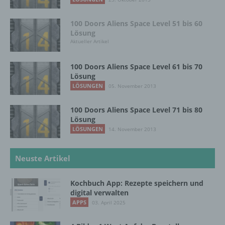
DE
100 Doors Aliens Space Level 51 bis 60
Lösung
Aktueller Artikel
Cookies / SessionStorage / LocalStorage
100 Doors Aliens Space Level 61 bis 70
Die Internetseiten verwenden teilweise so
Lösung
genannte Cookies, LocalStorage und
LÖSUNGEN
05. November 2013
SessionStorage. Dies dient dazu, unser Angebot
nutzerfreundlicher, effektiver und sicherer zu
machen. Local Storage und SessionStorage ist
100 Doors Aliens Space Level 71 bis 80
eine Technologie, mit welcher ihr Browser Daten
Lösung
auf Ihrem Computer oder mobilen Gerät
LÖSUNGEN
14. November 2013
abspeichert. Cookies sind Textdateien, welche
über einen Internetbrowser auf einem
Neuste Artikel
Computersystem abgelegt und gespeichert
werden. Sie können die Verwendung von Cookies,
LocalStorage und SessionStorage durch
Kochbuch App: Rezepte speichern und
entsprechende Einstellung in Ihrem Browser
digital verwalten
verhindern.
APPS
03. April 2025
Zahlreiche Internetseiten und Server verwenden