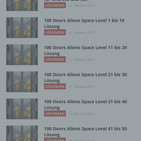
eindeutigen bestätigenden Handlung, mit der
LÖSUNGEN
12. Oktober 2013
die betroffene Person zu verstehen gibt, dass
sie mit der Verarbeitung der sie betreffenden
100 Doors Aliens Space Level 1 bis 10
personenbezogenen Daten einverstanden
Lösung
ist.
LÖSUNGEN
13. Oktober 2013
100 Doors Aliens Space Level 11 bis 20
Name und Anschrift des für die Verarbeitung
Lösung
Verantwortlichen
LÖSUNGEN
13. Oktober 2013
Verantwortlicher im Sinne der Datenschutz-
100 Doors Aliens Space Level 21 bis 30
Grundverordnung, sonstiger in den Mitgliedstaaten
Lösung
der Europäischen Union geltenden
LÖSUNGEN
19. Oktober 2013
Datenschutzgesetze und anderer Bestimmungen
mit datenschutzrechtlichem Charakter ist die:
100 Doors Aliens Space Level 31 bis 40
Lösung
InnoMobile GmbH
LÖSUNGEN
19. Oktober 2013
Schlehenweg 20
100 Doors Aliens Space Level 41 bis 50
Lösung
18069 Lambrechtshagen
LÖSUNGEN
25. Oktober 2013