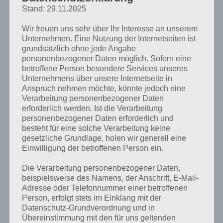
teilweise durch Werbung verdeckt.
Stand: 29.11.2025
Die Kisten sagen euch, dass ihr die Zahlen von klein nach groß
Wir freuen uns sehr über Ihr Interesse an unserem
eintragen sollt. Korrekt ergebibt dies folgende Lösung zu Level 53
Unternehmen. Eine Nutzung der Internetseiten ist
grundsätzlich ohne jede Angabe
und zwar: 3 5 8 9 13.
personenbezogener Daten möglich. Sofern eine
betroffene Person besondere Services unseres
Unternehmens über unsere Internetseite in
100 Doors Aliens Space Level 54 Lösung
Anspruch nehmen möchte, könnte jedoch eine
Verarbeitung personenbezogener Daten
Nachdem wir uns nun durch bereits 53 Level geschlagen haben,
erforderlich werden. Ist die Verarbeitung
haben wir nun die Lösung zu 100 Doors Aliens Space Level 54. Hier
personenbezogener Daten erforderlich und
müsst ihr die Kanonen auf die gegenüberliegende Seite ausrichten
besteht für eine solche Verarbeitung keine
und die gegnerischen Kanonen abschießen. Verschwindet nach dem
gesetzliche Grundlage, holen wir generell eine
Beschuss die Kanone, ist das Fadenkreuz richtig gesetzt.
Einwilligung der betroffenen Person ein.
Andernfalls müsst ihr die Raketen auf ein anderes Ziel leiten.
Die Verarbeitung personenbezogener Daten,
Nachfolgend noch ein Screenshot zur Lösung:
beispielsweise des Namens, der Anschrift, E-Mail-
Adresse oder Telefonnummer einer betroffenen
Person, erfolgt stets im Einklang mit der
Datenschutz-Grundverordnung und in
Übereinstimmung mit den für uns geltenden