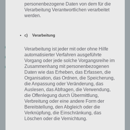
personenbezogene Daten von dem für die
Weiter geht es mit Level 57 von 100 Doors Aliens Space. Auch hier
Verarbeitung Verantwortlichen verarbeitet
bleibt es kompliziert und ohne Zettel und Stift kaum lösbar. Es
werden.
fahren zwei “Züge” (einer nach rechts, einer nach links). Wie im Bild
oben zu sehen, muss man den einen vom anderen abziehen. Wir
erhalten:
c) Verarbeitung
1. Zug: 6, 4, 8, 6
Verarbeitung ist jeder mit oder ohne Hilfe
automatisierter Verfahren ausgeführte
2. Zug: 3, 1, 6, 2
Vorgang oder jede solche Vorgangsreihe im
Zusammenhang mit personenbezogenen
Subtraktion: 6-3=3, 4-1=3, 8-6=2, 6-2=4
Daten wie das Erheben, das Erfassen, die
Organisation, das Ordnen, die Speicherung,
Damit lautet die Lösung “3324”.
die Anpassung oder Veränderung, das
Auslesen, das Abfragen, die Verwendung,
die Offenlegung durch Übermittlung,
100 Doors Aliens Space Level 58 Lösung
Verbreitung oder eine andere Form der
Bereitstellung, den Abgleich oder die
Nachdem die letzten Level doch etwas komplizierter waren, kommt
Verknüpfung, die Einschränkung, das
mit 100 Doors Aliens Space Level 58 endlich mal wieder ein
Löschen oder die Vernichtung.
einfacheres Level. Hier musst du lediglixh dein Smartphone in allerlei
Richtungen schütteln bis alle Patronen aus dem Lauf raus sind.