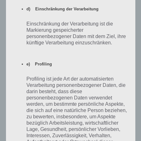
d) Einschränkung der Verarbeitung
100 Doors Aliens Space Level 59 Lösung
Einschränkung der Verarbeitung ist die
Markierung gespeicherter
Auch Level 59 ist nicht ganz so schwer. Hier musst du die Reihenfolge
personenbezogener Daten mit dem Ziel, ihre
oben rechts einhalten. Also rot, blau, 2, grün, 5 und dann wieder von
künftige Verarbeitung einzuschränken.
vorne. Wichtig dabei: Die grauen Objekte müssen aufsteigen, also 2,
5, 7 und 10.
e) Profiling
Sobald das richtige Objekt erscheint, tippst du dieses in der Mitte an.
Im Screenshot nachfolgend die Lösung nochmal vollständig als
Screenshot:
Profiling ist jede Art der automatisierten
Verarbeitung personenbezogener Daten, die
darin besteht, dass diese
personenbezogenen Daten verwendet
werden, um bestimmte persönliche Aspekte,
die sich auf eine natürliche Person beziehen,
zu bewerten, insbesondere, um Aspekte
bezüglich Arbeitsleistung, wirtschaftlicher
Lage, Gesundheit, persönlicher Vorlieben,
Interessen, Zuverlässigkeit, Verhalten,