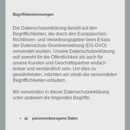
Begriffsbestimmungen
100 Doors Aliens Space Level 55 Lösung
Die Datenschutzerklärung beruht auf den
Abschließend noch die Lösung zu Level 55 von 100 Doors Aliens
Begrifflichkeiten, die durch den Europäischen
Space. Diese hat es nochmal in sich. Vielen Dank an die Lösung bei
Richtlinien- und Verordnungsgeber beim Erlass
Nicki. Der Kreis hat 360 Grad. Ich hab jeden Kreis angetippt und
der Datenschutz-Grundverordnung (DS-GVO)
gezählt wie oft er braucht bis er wieder auf 0 steht.
verwendet wurden. Unsere Datenschutzerklärung
soll sowohl für die Öffentlichkeit als auch für
Nun hab ich 360 durch diese Zahlen gerechnet und das Ergebnis 18,
unsere Kunden und Geschäftspartner einfach
lesbar und verständlich sein. Um dies zu
72, 48, 120, 15 und 60 erhalten. Wenn man diese Zahlen jetzt den
gewährleisten, möchten wir vorab die verwendeten
Pfeilen der Skizze nach eingibt (18 15 72 120 48 60) hat man die
Begrifflichkeiten erläutern.
Lösung.
Wir verwenden in dieser Datenschutzerklärung
unter anderem die folgenden Begriffe:
100 Doors Aliens Space Level 56 Lösung
Durch ein Update wurden bei 100 Doors Aliens Space neue Level
hinzugefügt und hier die Lösung dazu: In Level 56 müsst ihr die
a) personenbezogene Daten
Kreise in der richtigen Reihenfolge drücken. Dabei helfen euch die
Space Invaders Symbole von oben. Im Screenshot seht ihr die