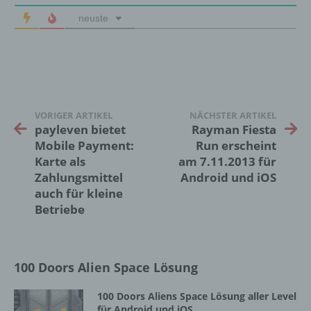
neuste
j) Dritter
Dritter ist eine natürliche oder juristische
Person, Behörde, Einrichtung oder andere
Stelle außer der betroffenen Person, dem
Verantwortlichen, dem Auftragsverarbeiter
VORIGER ARTIKEL
NÄCHSTER ARTIKEL
und den Personen, die unter der
payleven bietet
Rayman Fiesta
unmittelbaren Verantwortung des
Mobile Payment:
Run erscheint
Verantwortlichen oder des
Auftragsverarbeiters befugt sind, die
Karte als
am 7.11.2013 für
personenbezogenen Daten zu verarbeiten.
Zahlungsmittel
Android und iOS
auch für kleine
Betriebe
k) Einwilligung
Einwilligung ist jede von der betroffenen
100 Doors Alien Space Lösung
Person freiwillig für den bestimmten Fall in
informierter Weise und unmissverständlich
abgegebene Willensbekundung in Form
100 Doors Aliens Space Lösung aller Level
einer Erklärung oder einer sonstigen
für Android und iOS