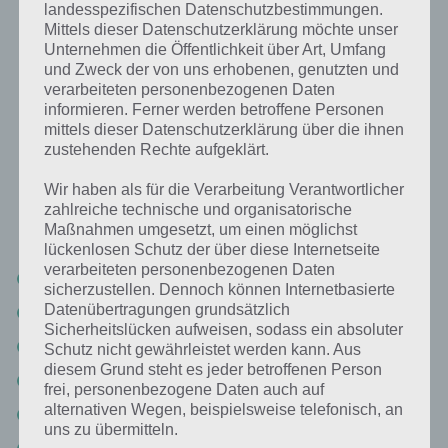
landesspezifischen Datenschutzbestimmungen.
Mittels dieser Datenschutzerklärung möchte unser
Unternehmen die Öffentlichkeit über Art, Umfang
und Zweck der von uns erhobenen, genutzten und
verarbeiteten personenbezogenen Daten
informieren. Ferner werden betroffene Personen
mittels dieser Datenschutzerklärung über die ihnen
zustehenden Rechte aufgeklärt.
100 Doors Aliens Space Level 54 Lösung
Wir haben als für die Verarbeitung Verantwortlicher
zahlreiche technische und organisatorische
Maßnahmen umgesetzt, um einen möglichst
Ihr müsst die Kanonen also wie folgt einstellen:
lückenlosen Schutz der über diese Internetseite
verarbeiteten personenbezogenen Daten
Links oben -> Rechts Unten
sicherzustellen. Dennoch können Internetbasierte
Datenübertragungen grundsätzlich
Links mitte -> Rechts oben
Sicherheitslücken aufweisen, sodass ein absoluter
Links unten -> Rechts Mitte
Schutz nicht gewährleistet werden kann. Aus
diesem Grund steht es jeder betroffenen Person
Rechts oben -> Links mitte
frei, personenbezogene Daten auch auf
alternativen Wegen, beispielsweise telefonisch, an
Rechts mitte -> Links oben
uns zu übermitteln.
Rechts unten -> Links unten