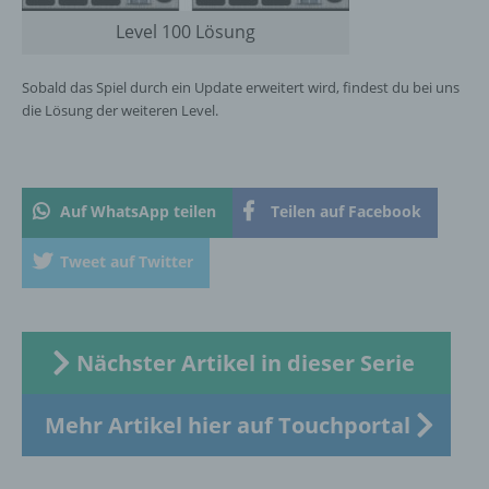
Name und Anschrift des für die Verarbeitung
Level 100 Lösung
Verantwortlichen
Sobald das Spiel durch ein Update erweitert wird, findest du bei uns
Verantwortlicher im Sinne der Datenschutz-
die Lösung der weiteren Level.
Grundverordnung, sonstiger in den Mitgliedstaaten
der Europäischen Union geltenden
Datenschutzgesetze und anderer Bestimmungen
mit datenschutzrechtlichem Charakter ist die:
Auf WhatsApp teilen
Teilen auf Facebook
InnoMobile GmbH
Tweet auf Twitter
Schlehenweg 20
18069 Lambrechtshagen
DE
Nächster Artikel in dieser Serie
Mehr Artikel hier auf Touchportal
Cookies / SessionStorage / LocalStorage
Die Internetseiten verwenden teilweise so