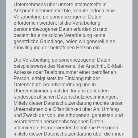
Unternehmens über unsere Internetseite in
Anspruch nehmen möchte, könnte jedoch eine
Verarbeitung personenbezogener Daten
erforderlich werden. Ist die Verarbeitung
personenbezogener Daten erforderlich und
Lvl 93 Walkthrough
besteht für eine solche Verarbeitung keine
gesetzliche Grundlage, holen wir generell eine
Einwilligung der betroffenen Person ein.
100 Doors 2013: Level 94 Lösung
Die Verarbeitung personenbezogener Daten,
beispielsweise des Namens, der Anschrift, E-Mail-
Adresse oder Telefonnummer einer betroffenen
Weiter geht es mit der Lösung zu Level 94 von 100 Doors 2013. Nach
Person, erfolgt stets im Einklang mit der
etwas Überlegen ist auch dieses Level schnell gelöst. Über der Tür
Datenschutz-Grundverordnung und in
sehen wir die Buchstaben X Y J Z. In den Ecken sehen wir ebenso die
Übereinstimmung mit den für uns geltenden
Buchstaben und darunter Zahlen. Wir müssen nun auf die Tür
landesspezifischen Datenschutzbestimmungen.
schauen und ein Zahl finden, welche den genannten Teiler hat. Bei
Mittels dieser Datenschutzerklärung möchte unser
der 13 ist dies bspw. die 91, bei der 7 (Y) die 49, bei der 11 (J) ist das
Unternehmen die Öffentlichkeit über Art, Umfang
die 121 und bei Z die 3.
und Zweck der von uns erhobenen, genutzten und
verarbeiteten personenbezogenen Daten
Dadurch erhalten wir den Code, wenn wir die Reihenfolge XYJZ
informieren. Ferner werden betroffene Personen
beachten. Der Code zur Lösung von Level 94 lautet also 91 49 121 3.
mittels dieser Datenschutzerklärung über die ihnen