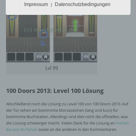
Impressum
Datenschutzbedingungen
|
i) Empfänger
Empfänger ist eine natürliche oder juristische
Person, Behörde, Einrichtung oder andere
Stelle, der personenbezogene Daten
offengelegt werden, unabhängig davon, ob
es sich bei ihr um einen Dritten handelt oder
nicht. Behörden, die im Rahmen eines
bestimmten Untersuchungsauftrags nach
dem Unionsrecht oder dem Recht der
Lvl 99
Mitgliedstaaten möglicherweise
personenbezogene Daten erhalten, gelten
jedoch nicht als Empfänger.
100 Doors 2013: Level 100 Lösung
Abschließend noch die Lösung zu Level 100 von 100 Doors 2013. Auf
j) Dritter
der Tür sehen wir bestimmte Morsezeichen (lang und kurz) für
bestimmte Buchstaben. Allerdings sind dies nicht die offiziellen, was
Dritter ist eine natürliche oder juristische
die Lösung schwieriger macht. Vielen Dank für die Lösung an
Hortari
Person, Behörde, Einrichtung oder andere
bei uns im Forum
sowie an die anderen in den Kommentaren.
Stelle außer der betroffenen Person, dem