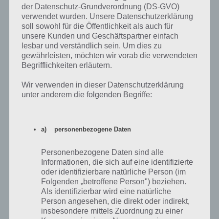
Wir haben nun schon probiert alle neuen Zahlen einzutippen und
der Datenschutz-Grundverordnung (DS-GVO)
lediglich die Zahlen, die beim neuen anderes sind, aber ohne Erfolg.
verwendet wurden. Unsere Datenschutzerklärung
Doch die Lösung für Level 95 ist mal wieder eine andere. Und zwar
soll sowohl für die Öffentlichkeit als auch für
muss man die Zahlen eintippen, welche gleich sind. Das sind 27 92 49
unsere Kunden und Geschäftspartner einfach
77 und dies ist zugleich unser Code. Diesen tippen wir ein und schon
lesbar und verständlich sein. Um dies zu
gehts weiter.
gewährleisten, möchten wir vorab die verwendeten
Begrifflichkeiten erläutern.
Wir verwenden in dieser Datenschutzerklärung
unter anderem die folgenden Begriffe:
a) personenbezogene Daten
Personenbezogene Daten sind alle
Informationen, die sich auf eine identifizierte
oder identifizierbare natürliche Person (im
100 Doors 2013 Level 95 Lösung
Folgenden „betroffene Person") beziehen.
Als identifizierbar wird eine natürliche
Person angesehen, die direkt oder indirekt,
insbesondere mittels Zuordnung zu einer
100 Doors 2013: Level 96 Lösung