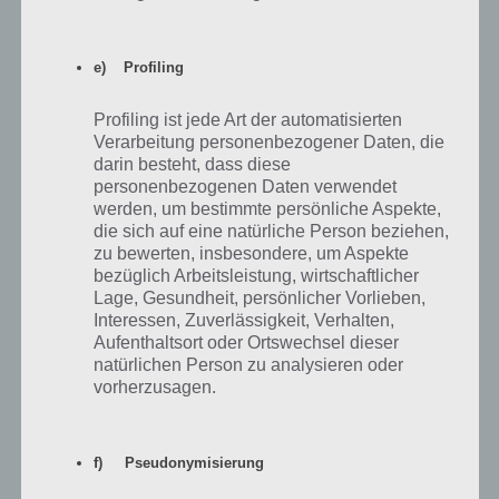
e) Profiling
Profiling ist jede Art der automatisierten
Verarbeitung personenbezogener Daten, die
darin besteht, dass diese
100 Doors 2013 Level 97 Lösung
personenbezogenen Daten verwendet
werden, um bestimmte persönliche Aspekte,
die sich auf eine natürliche Person beziehen,
100 Doors 2013: Level 98 Lösung
zu bewerten, insbesondere, um Aspekte
bezüglich Arbeitsleistung, wirtschaftlicher
Lage, Gesundheit, persönlicher Vorlieben,
In Level 98 bekommen wir ganz viele Logos zu Gesicht, wobei über
Interessen, Zuverlässigkeit, Verhalten,
der Tür 1800-2013 steht. Die Lösung kennen wir nicht. Durch Zufall
Aufenthaltsort oder Ortswechsel dieser
haben wir in der 5. Spalte 1. Zeile und das VW Logo angeklickt (7.
natürlichen Person zu analysieren oder
Spalte 2. Zeile) und so wurden die beiden Logos dunkel. Vermutlich
vorherzusagen.
muss man ein altes Logo suchen, was das Logo aus dem Jahre 1800
hätte sein können. Bei Coca Cola passt es auch (Logo auf Tür unten
links und Logo links neben dem VW Logo).
f) Pseudonymisierung
So fährt man nun mit den weiteren Logos fort. Wir haben im