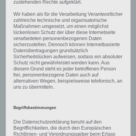
zustehenden Rechte aufgeklärt.
Wir haben als für die Verarbeitung Verantwortlicher
zahlreiche technische und organisatorische
Maßnahmen umgesetzt, um einen möglichst
lückenlosen Schutz der über diese Internetseite
verarbeiteten personenbezogenen Daten
sicherzustellen. Dennoch können Internetbasierte
Datenübertragungen grundsätzlich
Sicherheitslücken aufweisen, sodass ein absoluter
Schutz nicht gewährleistet werden kann. Aus
diesem Grund steht es jeder betroffenen Person
100 Doors 2013 Level 94 Lösung
frei, personenbezogene Daten auch auf
alternativen Wegen, beispielsweise telefonisch, an
uns zu übermitteln.
100 Doors 2013: Level 95 Lösung
Nun geht es mit der Lösung zu Level 95 weiter. Man sieht neben der
Begriffsbestimmungen
Tür nun verschiedene Zahlen. Macht man den Beamer an, so sieht
man Zahlen, die sich unterscheiden, als auch Zahlen, die gleich sind.
Die Datenschutzerklärung beruht auf den
Begrifflichkeiten, die durch den Europäischen
Richtlinien- und Verordnungsgeber beim Erlass