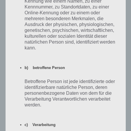
Kennung wie einem Namen, zu einer
Kennnummer, zu Standortdaten, zu einer
Kommen wir nun zur Lösung von Level 96 von 100 Doors 2013. Hier
Online-Kennung oder zu einem oder
muss man den Pfeil rechts drücken und zählen, wie oft die Form an
mehreren besonderen Merkmalen, die
der Stelle geflogen kommt. Zuvor muss man jedoch einige male den
Ausdruck der physischen, physiologischen,
Pfeil geklickt haben. Dann sollte der Code auch akzeptiert werden.
genetischen, psychischen, wirtschaftlichen,
kulturellen oder sozialen Identität dieser
So kommt man auf den Code 16 12 8. Diesen muss man nur noch
natürlichen Person sind, identifiziert werden
eingeben und das war auch bereits die Lösung zu Level 96.
kann.
b) betroffene Person
Betroffene Person ist jede identifizierte oder
identifizierbare natürliche Person, deren
personenbezogene Daten von dem für die
Verarbeitung Verantwortlichen verarbeitet
werden.
100 Doors 2013 Level 96 Lösung
c) Verarbeitung