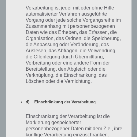
Verarbeitung ist jeder mit oder ohne Hilfe
100 Doors 2013: Level 97 Lösung
automatisierter Verfahren ausgeführte
Vorgang oder jede solche Vorgangsreihe im
Zusammenhang mit personenbezogenen
Kommen wir nun zur Lösung von Level 97. Hier müssen wir nun
Daten wie das Erheben, das Erfassen, die
zunächst die Fliegenklatsche aufnehmen. Diese landet so im
Organisation, das Ordnen, die Speicherung,
Inventar. Damit können wir die Mücke zerquetschen. Dabei bewegt
die Anpassung oder Veränderung, das
sich diese 12 mal bis sie wieder wegfliegt. Trifft man diese auf
Auslesen, das Abfragen, die Verwendung,
Position 7 (unten rechts) sowie Position 10 (oben rechts) neben der
die Offenlegung durch Übermittlung,
Tür, so erscheinen zwei Zahlen. Einmal die 17 und einmal die 96. An
Verbreitung oder eine andere Form der
Position 3 erscheint die Zahl 32.
Bereitstellung, den Abgleich oder die
Verknüpfung, die Einschränkung, das
Dank Corinna haben wir nun auch den Grund, warum dies nicht
Löschen oder die Vernichtung.
immer der Fall ist. Wir müssen erst noch abwarten bis die Mücke am
Schwein gesaugt hat, erst dann erscheint auch der Blutfleck und
damit wird die zahl sichtbar. Die Lösung zu Level 97 lautet also: 32 17
d) Einschränkung der Verarbeitung
96.
Einschränkung der Verarbeitung ist die
Markierung gespeicherter
personenbezogener Daten mit dem Ziel, ihre
künftige Verarbeitung einzuschränken.