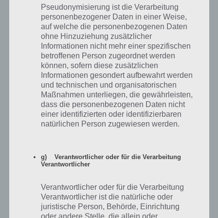
nachfolgenden Screenshot gezeigt, welche zwei Logos jeweils
Pseudonymisierung ist die Verarbeitung
personenbezogener Daten in einer Weise,
zusammenpassen. Einige sind wirklich schwer zu erkennen gewesen.
auf welche die personenbezogenen Daten
Jeweils 1 bis 9, 10 bis 19 und 20 bis 24 haben dabei jeweils eine
ohne Hinzuziehung zusätzlicher
andere Farbe, damit das Suchen etwas erleichtert wird. Immer die
Informationen nicht mehr einer spezifischen
beiden anklicken, wo die gleiche Zahl drinne steht. Hier der
betroffenen Person zugeordnet werden
Screenshot zur Lösung von Level 98:
können, sofern diese zusätzlichen
Informationen gesondert aufbewahrt werden
und technischen und organisatorischen
Maßnahmen unterliegen, die gewährleisten,
dass die personenbezogenen Daten nicht
einer identifizierten oder identifizierbaren
natürlichen Person zugewiesen werden.
g) Verantwortlicher oder für die Verarbeitung
Verantwortlicher
Verantwortlicher oder für die Verarbeitung
Verantwortlicher ist die natürliche oder
juristische Person, Behörde, Einrichtung
oder andere Stelle, die allein oder