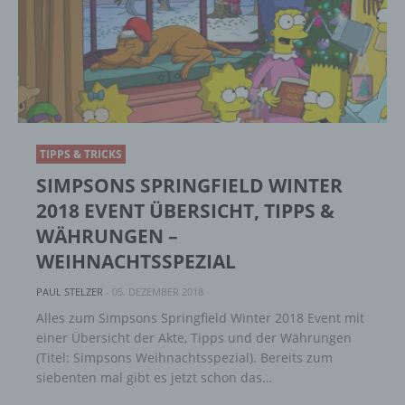
Verbreitung oder eine andere Form der
Bereitstellung, den Abgleich oder die
Verknüpfung, die Einschränkung, das
Löschen oder die Vernichtung.
d) Einschränkung der Verarbeitung
TIPPS & TRICKS
Einschränkung der Verarbeitung ist die
SIMPSONS SPRINGFIELD WINTER
Markierung gespeicherter
2018 EVENT ÜBERSICHT, TIPPS &
personenbezogener Daten mit dem Ziel, ihre
künftige Verarbeitung einzuschränken.
WÄHRUNGEN –
WEIHNACHTSSPEZIAL
e) Profiling
PAUL STELZER
-
05. DEZEMBER 2018
Alles zum Simpsons Springfield Winter 2018 Event mit
Profiling ist jede Art der automatisierten
einer Übersicht der Akte, Tipps und der Währungen
Verarbeitung personenbezogener Daten, die
(Titel: Simpsons Weihnachtsspezial). Bereits zum
darin besteht, dass diese
siebenten mal gibt es jetzt schon das…
personenbezogenen Daten verwendet
werden, um bestimmte persönliche Aspekte,