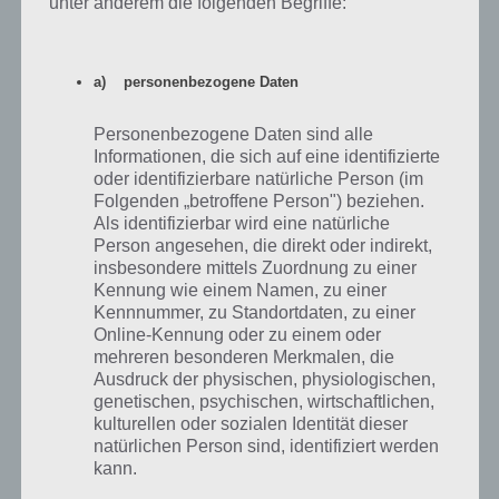
unter anderem die folgenden Begriffe:
SIMPSONS SPRINGFIELD DIE
SCHLACHT IM SCHNEE (WINTER
2018) – TIPPS, SCHNEEBÄLLE
a) personenbezogene Daten
PAUL STELZER
-
12. DEZEMBER 2018
Personenbezogene Daten sind alle
Alles zur zweiten Geschichte "Die Schlacht im Schnee"
Informationen, die sich auf eine identifizierte
beim Simpsons Springfield Winter 2018 Event mit
oder identifizierbare natürliche Person (im
Preisen und wie du an die Eventwährung Schneebälle
Folgenden „betroffene Person") beziehen.
gelangst. Schneebälle sind nämlich…
Als identifizierbar wird eine natürliche
Person angesehen, die direkt oder indirekt,
insbesondere mittels Zuordnung zu einer
Kennung wie einem Namen, zu einer
Kennnummer, zu Standortdaten, zu einer
Online-Kennung oder zu einem oder
mehreren besonderen Merkmalen, die
Ausdruck der physischen, physiologischen,
genetischen, psychischen, wirtschaftlichen,
kulturellen oder sozialen Identität dieser
natürlichen Person sind, identifiziert werden
kann.