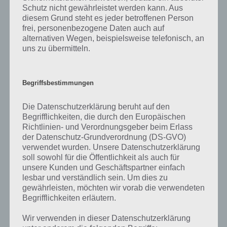
Schutz nicht gewährleistet werden kann. Aus
Alles zur dritten Geschichte "Geliebte der
diesem Grund steht es jeder betroffenen Person
vergangenen Weihnacht" beim Simpsons Springfield
frei, personenbezogene Daten auch auf
Winter 2018 Event mit Preisen und wie du an die
alternativen Wegen, beispielsweise telefonisch, an
Eventwährung Strümpfe gelangst. Strümpfe sind
uns zu übermitteln.
nämlich…
Begriffsbestimmungen
Die Datenschutzerklärung beruht auf den
Begrifflichkeiten, die durch den Europäischen
Richtlinien- und Verordnungsgeber beim Erlass
der Datenschutz-Grundverordnung (DS-GVO)
verwendet wurden. Unsere Datenschutzerklärung
soll sowohl für die Öffentlichkeit als auch für
unsere Kunden und Geschäftspartner einfach
lesbar und verständlich sein. Um dies zu
gewährleisten, möchten wir vorab die verwendeten
Begrifflichkeiten erläutern.
TIPPS & TRICKS
Wir verwenden in dieser Datenschutzerklärung