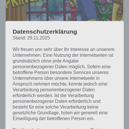
Datenschutzerklärung
Stand: 29.11.2025
Wir freuen uns sehr über Ihr Interesse an unserem
Unternehmen. Eine Nutzung der Internetseiten ist
grundsätzlich ohne jede Angabe
TIPPS & TRICKS
personenbezogener Daten möglich. Sofern eine
betroffene Person besondere Services unseres
SIMPSONS SPRINGFIELD WINTER
Unternehmens über unsere Internetseite in
2018: SCHNULLERNACHTEN – TIPPS,
Anspruch nehmen möchte, könnte jedoch eine
Verarbeitung personenbezogener Daten
LEBKUCHEN (4. GESCHICHTE)
erforderlich werden. Ist die Verarbeitung
personenbezogener Daten erforderlich und
PAUL STELZER
-
22. DEZEMBER 2018
besteht für eine solche Verarbeitung keine
Nun noch alles zu Geschichte 4 beim Simpsons
gesetzliche Grundlage, holen wir generell eine
Springfield Winter 2018 Event "Schnullernachten" mit
Einwilligung der betroffenen Person ein.
Preisen und wie du an die Eventwährung Lebkuchen
gelangst. Lebkuchen sind nämlich notwendig,…