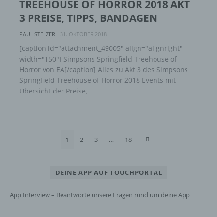
TREEHOUSE OF HORROR 2018 AKT
Unionsrecht oder dem Recht der
Mitgliedstaaten vorgesehen werden.
3 PREISE, TIPPS, BANDAGEN
PAUL STELZER
-
31. OKTOBER 2018
h) Auftragsverarbeiter
[caption id="attachment_49005" align="alignright"
width="150"] Simpsons Springfield Treehouse of
Auftragsverarbeiter ist eine natürliche oder
Horror von EA[/caption] Alles zu Akt 3 des Simpsons
juristische Person, Behörde, Einrichtung
Springfield Treehouse of Horror 2018 Events mit
oder andere Stelle, die personenbezogene
Übersicht der Preise,…
Daten im Auftrag des Verantwortlichen
verarbeitet.
1
2
3
…
18
i) Empfänger
Empfänger ist eine natürliche oder juristische
Person, Behörde, Einrichtung oder andere
DEINE APP AUF TOUCHPORTAL
Stelle, der personenbezogene Daten
offengelegt werden, unabhängig davon, ob
App Interview – Beantworte unsere Fragen rund um deine App
es sich bei ihr um einen Dritten handelt oder
nicht. Behörden, die im Rahmen eines