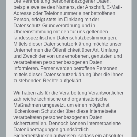
Die Verarbeitung personenbezogener Daten,
beispielsweise des Namens, der Anschrift, E-Mail-
Adresse oder Telefonnummer einer betroffenen
Person, erfolgt stets im Einklang mit der
Datenschutz-Grundverordnung und in
Übereinstimmung mit den für uns geltenden
landesspezifischen Datenschutzbestimmungen.
Mittels dieser Datenschutzerklärung möchte unser
Unternehmen die Öffentlichkeit über Art, Umfang
und Zweck der von uns erhobenen, genutzten und
verarbeiteten personenbezogenen Daten
informieren. Ferner werden betroffene Personen
mittels dieser Datenschutzerklärung über die ihnen
zustehenden Rechte aufgeklärt.
Wir haben als für die Verarbeitung Verantwortlicher
TIPPS & TRICKS
zahlreiche technische und organisatorische
SIMPSONS SPRINGFIELD GELIEBTE
Maßnahmen umgesetzt, um einen möglichst
lückenlosen Schutz der über diese Internetseite
DER VERGANGENEN WEIHNACHT
verarbeiteten personenbezogenen Daten
(WINTER 2018) – TIPPS, STRÜMPFE
sicherzustellen. Dennoch können Internetbasierte
Datenübertragungen grundsätzlich
PAUL STELZER
-
22. DEZEMBER 2018
Sicherheitslücken aufweisen, sodass ein absoluter