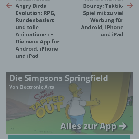
Angry Birds
Bounzy: Taktik-
gemeinsam mit anderen über die Zwecke
und Mittel der Verarbeitung von
Evolution: RPG,
Spiel mit zu viel
personenbezogenen Daten entscheidet.
Rundenbasiert
Werbung für
Sind die Zwecke und Mittel dieser
und tolle
Android, iPhone
Verarbeitung durch das Unionsrecht oder
Animationen –
und iPad
das Recht der Mitgliedstaaten vorgegeben,
Die neue App für
so kann der Verantwortliche
Android, iPhone
beziehungsweise können die bestimmten
und iPad
Kriterien seiner Benennung nach dem
Unionsrecht oder dem Recht der
Mitgliedstaaten vorgesehen werden.
Die Simpsons Springfield
Von Electronic Arts
h) Auftragsverarbeiter
Auftragsverarbeiter ist eine natürliche oder
juristische Person, Behörde, Einrichtung
oder andere Stelle, die personenbezogene
Daten im Auftrag des Verantwortlichen
Alles zur App
verarbeitet.