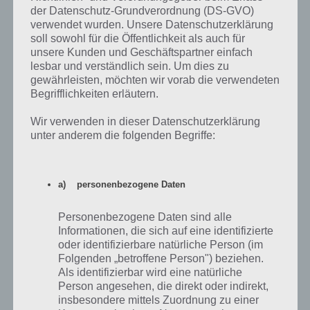
der Datenschutz-Grundverordnung (DS-GVO)
Hier nun die Übersicht, welche Preise es in Akt 3 Piraten des Zeitreise
verwendet wurden. Unsere Datenschutzerklärung
Event in Simpsons Springfield gibt. Insgesamt musst du dieses mal
soll sowohl für die Öffentlichkeit als auch für
ganze 88.200 Augenklappen sammeln, um alle Preise zu verdienen.
unsere Kunden und Geschäftspartner einfach
lesbar und verständlich sein. Um dies zu
gewährleisten, möchten wir vorab die verwendeten
Begrifflichkeiten erläutern.
Wir verwenden in dieser Datenschutzerklärung
unter anderem die folgenden Begriffe:
a) personenbezogene Daten
Personenbezogene Daten sind alle
Informationen, die sich auf eine identifizierte
oder identifizierbare natürliche Person (im
Folgenden „betroffene Person") beziehen.
Als identifizierbar wird eine natürliche
Simpsons Springfield Zeitreise Akt 3 Piraten Preise
Person angesehen, die direkt oder indirekt,
insbesondere mittels Zuordnung zu einer
Übersicht