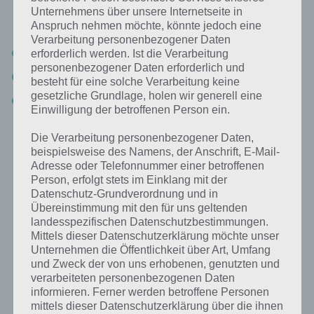
antippen musst, sind es in Akt 3 Ratten. Hier alle Informationen, die
Unternehmens über unsere Internetseite in
du wissen musst:
Anspruch nehmen möchte, könnte jedoch eine
Verarbeitung personenbezogener Daten
Ratten erscheinen alle 3 Minuten
erforderlich werden. Ist die Verarbeitung
personenbezogener Daten erforderlich und
Maximal können sich 30 Ratten in eurer Stadt aufhalten
besteht für eine solche Verarbeitung keine
gesetzliche Grundlage, holen wir generell eine
50 weitere werden gespeichert, sodass diese erscheinen, wenn du
Einwilligung der betroffenen Person ein.
welche angetippt hast
Die Verarbeitung personenbezogener Daten,
So musst du alle 4 Stunden spielen, da sonst keine neuen mehr
beispielsweise des Namens, der Anschrift, E-Mail-
generiert werden. Ein Tipp zum Sammeln: Lege dein Smartphone /
Adresse oder Telefonnummer einer betroffenen
Tablet einfach hin und bleibe stets beim gleichen Punkt stehen. Die
Person, erfolgt stets im Einklang mit der
Ratten wandern nach gewisser Zeit in diesen sichtbaren Bereich,
Datenschutz-Grundverordnung und in
sodass du diese dann antippen kannst.
Übereinstimmung mit den für uns geltenden
landesspezifischen Datenschutzbestimmungen.
Mittels dieser Datenschutzerklärung möchte unser
Noch einfacher geht es mit dem Panini-Grill, den du mittlerweile
Unternehmen die Öffentlichkeit über Art, Umfang
soweit upgegraded haben solltest, dass du diesen alle 4 Stunden
und Zweck der von uns erhobenen, genutzten und
aktivieren kannst.
verarbeiteten personenbezogenen Daten
informieren. Ferner werden betroffene Personen
mittels dieser Datenschutzerklärung über die ihnen