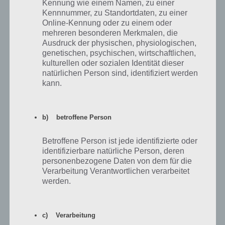
Kennung wie einem Namen, zu einer
Kennnummer, zu Standortdaten, zu einer
Dieses mal gibt es kein Gebäude, dafür aber wieder einen neuen
Online-Kennung oder zu einem oder
Charakter, den Sexy Pirat.
mehreren besonderen Merkmalen, die
Ausdruck der physischen, physiologischen,
genetischen, psychischen, wirtschaftlichen,
Benötige
#
Preis
Beschreibung
kulturellen oder sozialen Identität dieser
Augenklappen
natürlichen Person sind, identifiziert werden
kann.
Animatronik-
1
10.100
Dekoration
Piraten
Gratis-Land-
Kostenlos Land
2
18.500
b) betroffene Person
Marke
kaufen
Betroffene Person ist jede identifizierte oder
Piraten-
3
31.100
Dekoration
Feuergrube
identifizierbare natürliche Person, deren
personenbezogene Daten von dem für die
Papageien-
Verarbeitung Verantwortlichen verarbeitet
4
43.700
Dekoration
Witzbold
werden.
5
Proben
52.100
1000 Proben
c) Verarbeitung
6
Galgen
67.200
Dekoration