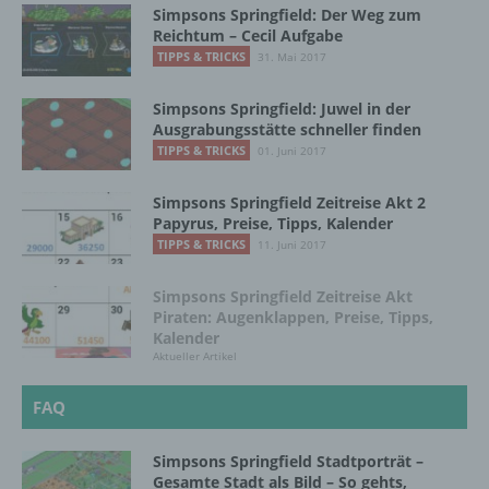
Verantwortlichen, dem Auftragsverarbeiter
Simpsons Springfield: Der Weg zum
und den Personen, die unter der
Reichtum – Cecil Aufgabe
unmittelbaren Verantwortung des
TIPPS & TRICKS
31. Mai 2017
Verantwortlichen oder des
Auftragsverarbeiters befugt sind, die
Simpsons Springfield: Juwel in der
personenbezogenen Daten zu verarbeiten.
Ausgrabungsstätte schneller finden
TIPPS & TRICKS
01. Juni 2017
k) Einwilligung
Simpsons Springfield Zeitreise Akt 2
Papyrus, Preise, Tipps, Kalender
Einwilligung ist jede von der betroffenen
TIPPS & TRICKS
11. Juni 2017
Person freiwillig für den bestimmten Fall in
informierter Weise und unmissverständlich
Simpsons Springfield Zeitreise Akt
abgegebene Willensbekundung in Form
Piraten: Augenklappen, Preise, Tipps,
einer Erklärung oder einer sonstigen
Kalender
eindeutigen bestätigenden Handlung, mit der
Aktueller Artikel
die betroffene Person zu verstehen gibt, dass
sie mit der Verarbeitung der sie betreffenden
FAQ
personenbezogenen Daten einverstanden
ist.
Simpsons Springfield Stadtporträt –
Gesamte Stadt als Bild – So gehts,