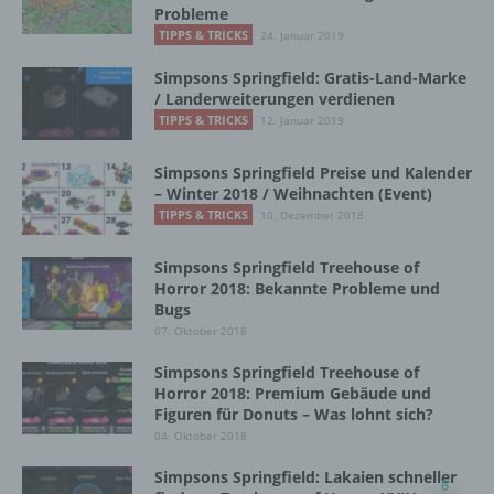
Probleme
Name und Anschrift des für die Verarbeitung
TIPPS & TRICKS
24. Januar 2019
Verantwortlichen
Simpsons Springfield: Gratis-Land-Marke
Verantwortlicher im Sinne der Datenschutz-
/ Landerweiterungen verdienen
Grundverordnung, sonstiger in den Mitgliedstaaten
TIPPS & TRICKS
12. Januar 2019
der Europäischen Union geltenden
Datenschutzgesetze und anderer Bestimmungen
Simpsons Springfield Preise und Kalender
mit datenschutzrechtlichem Charakter ist die:
– Winter 2018 / Weihnachten (Event)
TIPPS & TRICKS
10. Dezember 2018
InnoMobile GmbH
Simpsons Springfield Treehouse of
Schlehenweg 20
Horror 2018: Bekannte Probleme und
Bugs
18069 Lambrechtshagen
07. Oktober 2018
DE
Simpsons Springfield Treehouse of
Horror 2018: Premium Gebäude und
Figuren für Donuts – Was lohnt sich?
Cookies / SessionStorage / LocalStorage
04. Oktober 2018
Simpsons Springfield: Lakaien schneller
6
Die Internetseiten verwenden teilweise so