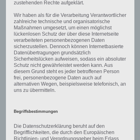
zustehenden Rechte aufgeklärt.
Wir haben als für die Verarbeitung Verantwortlicher
zahlreiche technische und organisatorische
Maßnahmen umgesetzt, um einen möglichst
lückenlosen Schutz der über diese Internetseite
verarbeiteten personenbezogenen Daten
sicherzustellen. Dennoch können Internetbasierte
Datenübertragungen grundsätzlich
Sicherheitslücken aufweisen, sodass ein absoluter
Schutz nicht gewährleistet werden kann. Aus
diesem Grund steht es jeder betroffenen Person
frei, personenbezogene Daten auch auf
alternativen Wegen, beispielsweise telefonisch, an
uns zu übermitteln.
Tippe die Ratten an, um an die Augenklappen zu
gelangen
Begriffsbestimmungen
Übersicht über die Preise in Akt
Die Datenschutzerklärung beruht auf den
3 Piraten
Begrifflichkeiten, die durch den Europäischen
Richtlinien- und Verordnungsgeber beim Erlass