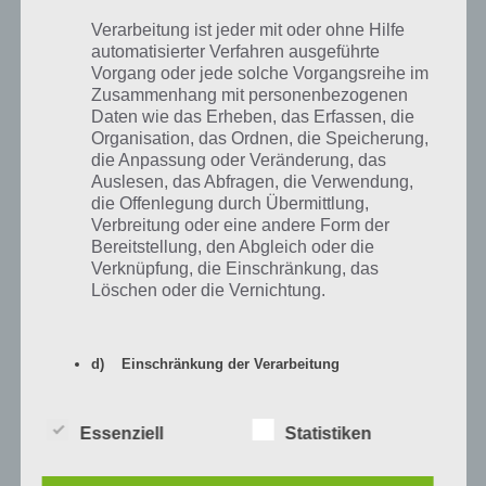
Neue Figur Sexy
Verarbeitung ist jeder mit oder ohne Hilfe
7
Piratenschiff
88.200
Pirat
automatisierter Verfahren ausgeführte
Vorgang oder jede solche Vorgangsreihe im
Zusammenhang mit personenbezogenen
Daten wie das Erheben, das Erfassen, die
Damit du eine bessere Übersicht hast, wieviele Augenklappen du pro
Organisation, das Ordnen, die Speicherung,
die Anpassung oder Veränderung, das
Tag benötigst, um auf Kurs auf alle Preise zu sein, haben wir noch
Auslesen, das Abfragen, die Verwendung,
einen Kalender. Dieser zeigt dir an, wieviele Augenklappen du bis
die Offenlegung durch Übermittlung,
zum Ende des Tages haben solltest.
Verbreitung oder eine andere Form der
Bereitstellung, den Abgleich oder die
Bedenke, dass Akt 3 noch bis 10 Uhr des Folgetages geht, du also
Verknüpfung, die Einschränkung, das
noch einen kleinen Puffer hast. Trotzdem musst du wie in den Tipps
Löschen oder die Vernichtung.
oben beschrieben alle Aktivitäten durchführen, um alle Preise zu
verdienen. Hier der Kalender:
d) Einschränkung der Verarbeitung
Einschränkung der Verarbeitung ist die
Essenziell
Statistiken
Markierung gespeicherter
personenbezogener Daten mit dem Ziel, ihre
künftige Verarbeitung einzuschränken.