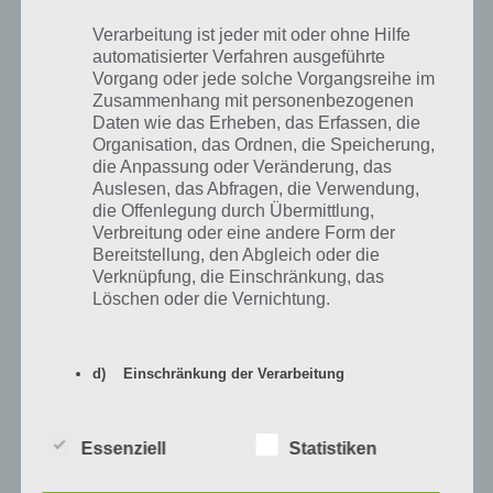
Raub-Szenen: Objekte freischalten und
Verarbeitung ist jeder mit oder ohne Hilfe
Filmsequenz ansehen
automatisierter Verfahren ausgeführte
Vorgang oder jede solche Vorgangsreihe im
Die Raub-Szenen von der Idee her erinnern stark an das
Zusammenhang mit personenbezogenen
Wilder
Daten wie das Erheben, das Erfassen, die
Westen Event
, denn auch damals konnte man Gegenstände
Organisation, das Ordnen, die Speicherung,
freischalten, welche dazu führen, dass man eine Filmsequenz
die Anpassung oder Veränderung, das
ansehen kann.
Auslesen, das Abfragen, die Verwendung,
die Offenlegung durch Übermittlung,
Verbreitung oder eine andere Form der
Bereitstellung, den Abgleich oder die
Verknüpfung, die Einschränkung, das
Löschen oder die Vernichtung.
d) Einschränkung der Verarbeitung
Einschränkung der Verarbeitung ist die
Markierung gespeicherter
Essenziell
Statistiken
personenbezogener Daten mit dem Ziel, ihre
künftige Verarbeitung einzuschränken.