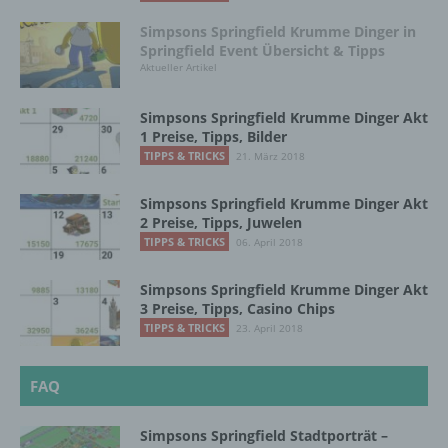
Verantwortlichen, dem Auftragsverarbeiter
Simpsons Springfield Krumme Dinger in
und den Personen, die unter der
Springfield Event Übersicht & Tipps
unmittelbaren Verantwortung des
Aktueller Artikel
Verantwortlichen oder des
Auftragsverarbeiters befugt sind, die
personenbezogenen Daten zu verarbeiten.
Simpsons Springfield Krumme Dinger Akt
1 Preise, Tipps, Bilder
TIPPS & TRICKS
21. März 2018
k) Einwilligung
Simpsons Springfield Krumme Dinger Akt
2 Preise, Tipps, Juwelen
Einwilligung ist jede von der betroffenen
TIPPS & TRICKS
06. April 2018
Person freiwillig für den bestimmten Fall in
informierter Weise und unmissverständlich
abgegebene Willensbekundung in Form
Simpsons Springfield Krumme Dinger Akt
einer Erklärung oder einer sonstigen
3 Preise, Tipps, Casino Chips
eindeutigen bestätigenden Handlung, mit der
TIPPS & TRICKS
23. April 2018
die betroffene Person zu verstehen gibt, dass
sie mit der Verarbeitung der sie betreffenden
FAQ
personenbezogenen Daten einverstanden
ist.
Simpsons Springfield Stadtporträt –