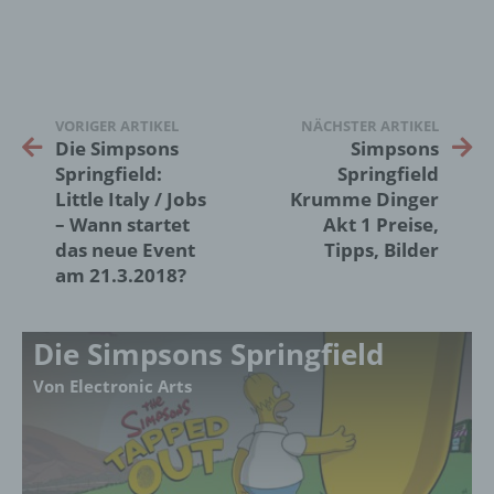
oder andere Stelle, die allein oder
gemeinsam mit anderen über die Zwecke
und Mittel der Verarbeitung von
personenbezogenen Daten entscheidet.
Sind die Zwecke und Mittel dieser
Verarbeitung durch das Unionsrecht oder
VORIGER ARTIKEL
NÄCHSTER ARTIKEL
das Recht der Mitgliedstaaten vorgegeben,
Die Simpsons
Simpsons
so kann der Verantwortliche
Springfield:
Springfield
beziehungsweise können die bestimmten
Little Italy / Jobs
Krumme Dinger
Kriterien seiner Benennung nach dem
– Wann startet
Akt 1 Preise,
Unionsrecht oder dem Recht der
Mitgliedstaaten vorgesehen werden.
das neue Event
Tipps, Bilder
am 21.3.2018?
h) Auftragsverarbeiter
Die Simpsons Springfield
Auftragsverarbeiter ist eine natürliche oder
Von Electronic Arts
juristische Person, Behörde, Einrichtung
oder andere Stelle, die personenbezogene
Daten im Auftrag des Verantwortlichen
verarbeitet.