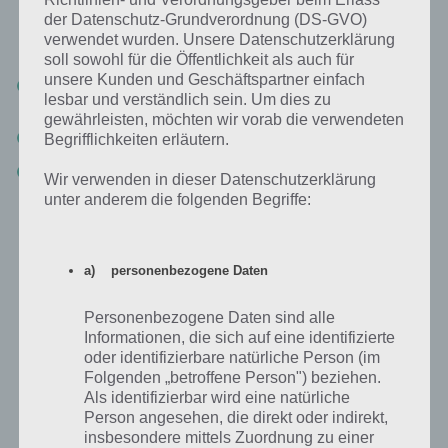
Gratis-Landmarke zu holen. Doch wie komme ich an Raubgüter? Hier
der Datenschutz-Grundverordnung (DS-GVO)
unsere vorläufige Liste:
verwendet wurden. Unsere Datenschutzerklärung
soll sowohl für die Öffentlichkeit als auch für
unsere Kunden und Geschäftspartner einfach
Justizbeamte in der Stadt und eines Freundes antippen (1
lesbar und verständlich sein. Um dies zu
Raubgut)
gewährleisten, möchten wir vorab die verwendeten
Verbrecher in deiner Stadt antippen (1 Raubgut)
Begrifflichkeiten erläutern.
Springfielder Raub planen lassen (2 Raubgut)
Wir verwenden in dieser Datenschutzerklärung
unter anderem die folgenden Begriffe:
Plunderer Pete’s: Gegenstände eintauschen
a) personenbezogene Daten
Auch dieses mal könnt ihr wieder Gegenstände in Preise eintauschen
und wie zuletzt bei Bart Royale gibt es um die Gebäude herum eine
Personenbezogene Daten sind alle
Bonus-Zone, wo ihr diese aufstellen könnt. So gibt ein Reihenhaus
Informationen, die sich auf eine identifizierte
bspw. 2,1 Prozent Bonus-Gemäldebilder, wenn du es in der Zone
oder identifizierbare natürliche Person (im
platzierst.
Folgenden „betroffene Person") beziehen.
Als identifizierbar wird eine natürliche
Im Unterschied zu vorigen Events werden alle Gegenstände, die für
Person angesehen, die direkt oder indirekt,
diesen Akt gelten, sofort freigeschaltet. Du musst Plunderer Pete’s
insbesondere mittels Zuordnung zu einer