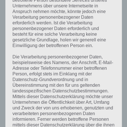
betroffene Person besondere Services unseres
Unternehmens über unsere Internetseite in
Anspruch nehmen möchte, könnte jedoch eine
Verarbeitung personenbezogener Daten
Darum geht es bei Simpsons Springfield
erforderlich werden. Ist die Verarbeitung
Krumme Dinger
personenbezogener Daten erforderlich und
besteht für eine solche Verarbeitung keine
Das Simpsons Springfield Krumme Dinger Event ist Nachfolger der
gesetzliche Grundlage, holen wir generell eine
Eventreihe
Reiseziel Springfield (2017)
und
Burns Casino (2016)
! Aus
Einwilligung der betroffenen Person ein.
diesem Grund gilt es auch im neuen Event Krumme Dinger in
Springfield verschiedene Orte zu bereisen, um dort Schätze zu
Die Verarbeitung personenbezogener Daten,
stehlen, unter anderem aus England und Italien. Dabei ist auch
beispielsweise des Namens, der Anschrift, E-Mail-
Burns Casino wieder zum Bau möglich. Insgesamt besteht das Event
Adresse oder Telefonnummer einer betroffenen
aus drei Akten, wie üblich bei Events in der Spiele App. Im Verlauf des
Person, erfolgt stets im Einklang mit der
Events können verschiedene Springfield Bewohner Raubzüge
Datenschutz-Grundverordnung und in
Übereinstimmung mit den für uns geltenden
planen.
landesspezifischen Datenschutzbestimmungen.
Mittels dieser Datenschutzerklärung möchte unser
Unternehmen die Öffentlichkeit über Art, Umfang
Simpsons Springfield Freunde und Nachbarn
und Zweck der von uns erhobenen, genutzten und
sind wichtig
verarbeiteten personenbezogenen Daten
informieren. Ferner werden betroffene Personen
Auch beim neuen Event Springfield Krumme Dinger in Springfield
mittels dieser Datenschutzerklärung über die ihnen