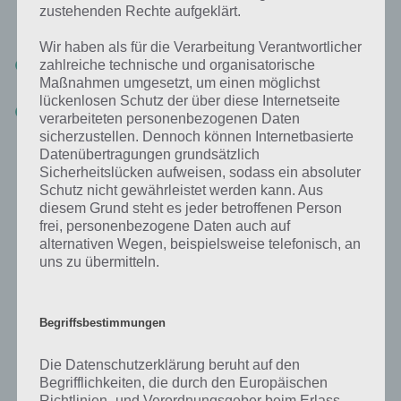
sind Nachbarn und Freunde wichtig, denn dort könnt ihr die Event-
zustehenden Rechte aufgeklärt.
Währung sammeln.
Wir haben als für die Verarbeitung Verantwortlicher
Trete unsere Facebook Gruppe bei
, um Fragen zu stellen und
zahlreiche technische und organisatorische
neue Nachbarn zu finden!
Maßnahmen umgesetzt, um einen möglichst
lückenlosen Schutz der über diese Internetseite
Neue Nachbarn und Freunde finden ->
Hinterlasse deine Origin
verarbeiteten personenbezogenen Daten
ID / EA Namen in den Kommentaren
sicherzustellen. Dennoch können Internetbasierte
Datenübertragungen grundsätzlich
Sicherheitslücken aufweisen, sodass ein absoluter
Tipps zum neuen Simpsons Springfield
Schutz nicht gewährleistet werden kann. Aus
diesem Grund steht es jeder betroffenen Person
Event
frei, personenbezogene Daten auch auf
alternativen Wegen, beispielsweise telefonisch, an
In Kürze präsentieren wir dir hier alle wertvollen Tipps rund um das
uns zu übermitteln.
neue Simpsons Springfield Event.
Begriffsbestimmungen
So sammelst du Raubgüter
Die Datenschutzerklärung beruht auf den
Raubgüter benötigst du für Plunderer Pete’s, um dir die
Begrifflichkeiten, die durch den Europäischen
Gegenstände für die Raub-Szene, den Bonus für Bilder und eine
Richtlinien- und Verordnungsgeber beim Erlass