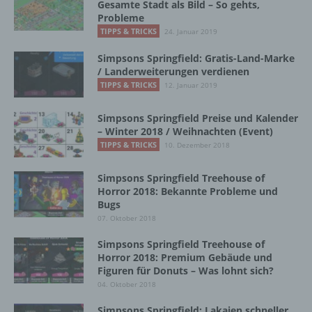
Gesamte Stadt als Bild – So gehts,
Probleme
Name und Anschrift des für die Verarbeitung
Verantwortlichen
TIPPS & TRICKS
24. Januar 2019
Simpsons Springfield: Gratis-Land-Marke
Verantwortlicher im Sinne der Datenschutz-
/ Landerweiterungen verdienen
Grundverordnung, sonstiger in den Mitgliedstaaten
TIPPS & TRICKS
12. Januar 2019
der Europäischen Union geltenden
Datenschutzgesetze und anderer Bestimmungen
Simpsons Springfield Preise und Kalender
mit datenschutzrechtlichem Charakter ist die:
– Winter 2018 / Weihnachten (Event)
TIPPS & TRICKS
10. Dezember 2018
InnoMobile GmbH
Schlehenweg 20
Simpsons Springfield Treehouse of
Horror 2018: Bekannte Probleme und
18069 Lambrechtshagen
Bugs
07. Oktober 2018
DE
Simpsons Springfield Treehouse of
Horror 2018: Premium Gebäude und
Figuren für Donuts – Was lohnt sich?
Cookies / SessionStorage / LocalStorage
04. Oktober 2018
Simpsons Springfield: Lakaien schneller
Die Internetseiten verwenden teilweise so