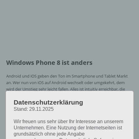
Windows Phone 8 ist anders
Android und iOS geben den Ton im Smartphone und Tablet Markt
an. Wer nun von iOS auf Android wechselt oder umgekehrt, dem
wird der Umstieg sehr leicht fallen. Alles ist intuitiv erreichbar, die
Navigation ohne Probleme meisterbar und die Apps sind dort, wo
Datenschutzerklärung
man sie haben will.
Stand: 29.11.2025
Windows Phone 8 ist anders. Es gibt keine Benachrichtungsleiste, die
Einstellungen sind versteckt und unübersichtlich gegliedert. Vor
Wir freuen uns sehr über Ihr Interesse an unserem
allem die Benachrichtungsleiste fehlt uns ganz besoners. Will man
Unternehmen. Eine Nutzung der Internetseiten ist
grundsätzlich ohne jede Angabe
wissen, ob es eine neue Email gibt, muss man erst einmal zur