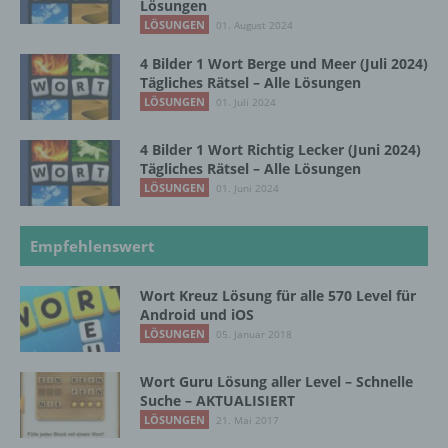
Lösungen
LÖSUNGEN
01. August 2024
Pseudonymisierung ist die Verarbeitung
4 Bilder 1 Wort Berge und Meer (Juli 2024)
personenbezogener Daten in einer Weise,
Tägliches Rätsel – Alle Lösungen
auf welche die personenbezogenen Daten
LÖSUNGEN
01. Juli 2024
ohne Hinzuziehung zusätzlicher
Informationen nicht mehr einer spezifischen
betroffenen Person zugeordnet werden
4 Bilder 1 Wort Richtig Lecker (Juni 2024)
können, sofern diese zusätzlichen
Tägliches Rätsel – Alle Lösungen
Informationen gesondert aufbewahrt werden
LÖSUNGEN
01. Juni 2024
und technischen und organisatorischen
Maßnahmen unterliegen, die gewährleisten,
dass die personenbezogenen Daten nicht
Empfehlenswert
einer identifizierten oder identifizierbaren
natürlichen Person zugewiesen werden.
Wort Kreuz Lösung für alle 570 Level für
Android und iOS
LÖSUNGEN
05. Januar 2018
g) Verantwortlicher oder für die Verarbeitung
Verantwortlicher
Wort Guru Lösung aller Level – Schnelle
Suche – AKTUALISIERT
Verantwortlicher oder für die Verarbeitung
LÖSUNGEN
21. Mai 2017
Verantwortlicher ist die natürliche oder