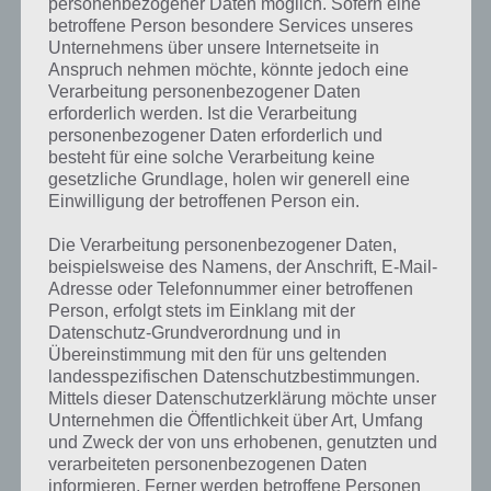
personenbezogener Daten möglich. Sofern eine
entsprechenden Kachel schauen oder sieht beim Einschalten, ob
betroffene Person besondere Services unseres
eine neue Email verfügbar ist. Befindet man sich hingegen in einem
Unternehmens über unsere Internetseite in
Spiel oder anderen App, muss man erst wieder auf die Startseite
Anspruch nehmen möchte, könnte jedoch eine
zurück. Das ist nervig und macht keinen Spaß.
Verarbeitung personenbezogener Daten
erforderlich werden. Ist die Verarbeitung
Auch die Navigation ist gänzlich anders gelöst. Bspw. bei den Fotos
personenbezogener Daten erforderlich und
sieht man oben einen fetten Schriftzug, der nach rechts geht. Auch
besteht für eine solche Verarbeitung keine
im Windows Phone Store muss man zu den Screenshots erst noch
gesetzliche Grundlage, holen wir generell eine
hinwischen. Vor allem diese Bilder machen bei mir den Unterschied
Einwilligung der betroffenen Person ein.
aus, ob ich eine App herunterlade bzw. kaufe. Ist die Qualität
zufriedenstellend, wird das ganze installiert. Bei iOS und Android sind
Die Verarbeitung personenbezogener Daten,
diese Bilder prominent dargestellt. Im Windows Phone Store muss
beispielsweise des Namens, der Anschrift, E-Mail-
man dort erst hinwischen. Das Suchen nach neuen Apps macht so
Adresse oder Telefonnummer einer betroffenen
wenig Spaß.
Person, erfolgt stets im Einklang mit der
Datenschutz-Grundverordnung und in
Übereinstimmung mit den für uns geltenden
Insgesamt ist das Kacheldesign bei Windows Phone 8 einzigartig,
landesspezifischen Datenschutzbestimmungen.
finde ich persönlich aber unübersichtlich. Es gibt keine Ordner, wo
Mittels dieser Datenschutzerklärung möchte unser
man bspw. die Spiele reinpacken kann, es gibt keine richtigen
Unternehmen die Öffentlichkeit über Art, Umfang
Widgets, wie man sie von Android kennt und keine Leiste am
und Zweck der von uns erhobenen, genutzten und
unteren Rand mit wichtigen Apps, wie man es von iOS kennt.
verarbeiteten personenbezogenen Daten
informieren. Ferner werden betroffene Personen