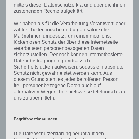
mittels dieser Datenschutzerklärung über die ihnen
Windows Phone Store – Klein aber mit
zustehenden Rechte aufgeklärt.
Potenzial
Wir haben als für die Verarbeitung Verantwortlicher
zahlreiche technische und organisatorische
Wie Apple kontrolliert auch Microsoft den Windows Phone Store.
Maßnahmen umgesetzt, um einen möglichst
Dementsprechend müssen die Apps eine Qualitätsanforderung
lückenlosen Schutz der über diese Internetseite
seitens Microsoft überstehen. Dementsprechend gibt es noch nicht
verarbeiteten personenbezogenen Daten
allzu viele Spiele und Apps im Windows Phone Store. Vor allem diese
sicherzustellen. Dennoch können Internetbasierte
Kontrolle macht es zahlreichen App Entwicklern schwer. Ein Buch der
Datenübertragungen grundsätzlich
Rätsel oder 100 Doors, wie es für Android zum Top Hit geworden
Sicherheitslücken aufweisen, sodass ein absoluter
sind, wäre unter Windows Phone nie möglich gewesen, da die App
Schutz nicht gewährleistet werden kann. Aus
gar nicht zugelassen worden wäre. Das es auch ohne Kontrolle geht
diesem Grund steht es jeder betroffenen Person
zeigt ja Android und Google sehr gut. Die User sorgen für ein
frei, personenbezogene Daten auch auf
gesundes Ranking.
alternativen Wegen, beispielsweise telefonisch, an
uns zu übermitteln.
Positiv hervorzuheben sind allerdings die zahlreichen
Bezahlmöglichkeiten. Vor allem Android und Google können sich
hier eine Scheibe abschneiden.
Begriffsbestimmungen
Die Datenschutzerklärung beruht auf den
Fazit – Für den ist Windows Phone 8