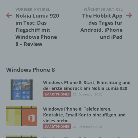
c) Verarbeitung
VORIGER ARTIKEL
NÄCHSTER ARTIKEL
Nokia Lumia 920
The Hobbit App
Verarbeitung ist jeder mit oder ohne Hilfe
im Test: Das
des Tages für
automatisierter Verfahren ausgeführte
Flagschiff mit
Android, iPhone
Vorgang oder jede solche Vorgangsreihe im
Zusammenhang mit personenbezogenen
Windows Phone
und iPad
Daten wie das Erheben, das Erfassen, die
8 – Review
Organisation, das Ordnen, die Speicherung,
die Anpassung oder Veränderung, das
Auslesen, das Abfragen, die Verwendung,
die Offenlegung durch Übermittlung,
Windows Phone 8
Verbreitung oder eine andere Form der
Bereitstellung, den Abgleich oder die
Windows Phone 8: Start, Einrichtung und
Verknüpfung, die Einschränkung, das
der erste Eindruck am Nokia Lumia 920
Löschen oder die Vernichtung.
SMARTPHONES
22. Dezember 2012
Windows Phone 8: Telefonieren,
d) Einschränkung der Verarbeitung
Kontakte, Email Konto hinzufügen und
vieles mehr
Einschränkung der Verarbeitung ist die
SMARTPHONES
25. Dezember 2012
Markierung gespeicherter