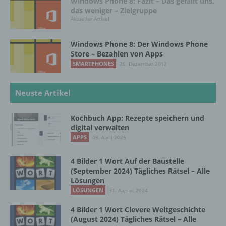
Windows Phone 8: Fazit – Das gefällt uns,
personenbezogener Daten mit dem Ziel, ihre
das weniger – Zielgruppe
künftige Verarbeitung einzuschränken.
Aktueller Artikel
Windows Phone 8: Der Windows Phone
e) Profiling
Store – Bezahlen von Apps
SMARTPHONES
26. Dezember 2012
Profiling ist jede Art der automatisierten
Verarbeitung personenbezogener Daten, die
darin besteht, dass diese
Neuste Artikel
personenbezogenen Daten verwendet
werden, um bestimmte persönliche Aspekte,
Kochbuch App: Rezepte speichern und
die sich auf eine natürliche Person beziehen,
digital verwalten
zu bewerten, insbesondere, um Aspekte
APPS
03. April 2025
bezüglich Arbeitsleistung, wirtschaftlicher
Lage, Gesundheit, persönlicher Vorlieben,
Interessen, Zuverlässigkeit, Verhalten,
4 Bilder 1 Wort Auf der Baustelle
Aufenthaltsort oder Ortswechsel dieser
(September 2024) Tägliches Rätsel – Alle
Lösungen
natürlichen Person zu analysieren oder
vorherzusagen.
LÖSUNGEN
31. August 2024
4 Bilder 1 Wort Clevere Weltgeschichte
(August 2024) Tägliches Rätsel – Alle
f) Pseudonymisierung