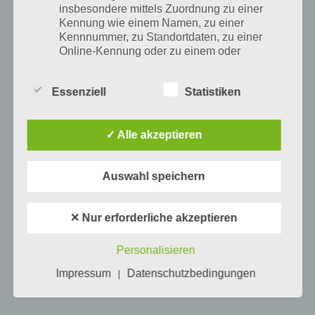
Mehr Artikel hier auf Touchportal
insbesondere mittels Zuordnung zu einer
Kennung wie einem Namen, zu einer
Kennnummer, zu Standortdaten, zu einer
Online-Kennung oder zu einem oder
mehreren besonderen Merkmalen, die
Ausdruck der physischen, physiologischen,
Essenziell
Statistiken
genetischen, psychischen, wirtschaftlichen,
kulturellen oder sozialen Identität dieser
natürlichen Person sind, identifiziert werden
✓ Alle akzeptieren
kann.
Auswahl speichern
b) betroffene Person
1
KOMMENTAR
Betroffene Person ist jede identifizierte oder
✕ Nur erforderliche akzeptieren
identifizierbare natürliche Person, deren
neuste
personenbezogene Daten von dem für die
Personalisieren
Verarbeitung Verantwortlichen verarbeitet
werden.
Impressum
Datenschutzbedingungen
|