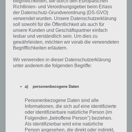
Begrifflichkeiten, die durch den Europäischen
Richtlinien- und Verordnungsgeber beim Erlass
Wer bisher auf Android oder iOS vertraut hat, für den wird der
der Datenschutz-Grundverordnung (DS-GVO)
Umstieg auf Windows Phone 8 schwer fallen. Vor allem die geringe
verwendet wurden. Unsere Datenschutzerklärung
Anzahl an Apps stößt doch ganz schön auf. Wer bisher noch kein
soll sowohl für die Öffentlichkeit als auch für
Smartphone hat und gerne etwas besonderes haben will, der sollte
unsere Kunden und Geschäftspartner einfach
sich Windows Phone 8 Smartphones wie das
Nokia Lumia 920
und
lesbar und verständlich sein. Um dies zu
weitere aber mal anschauen. Schlecht ist das Betriebssystem nicht,
gewährleisten, möchten wir vorab die verwendeten
mit iOS und Android kann es aber (noch) nicht mithalten
Begrifflichkeiten erläutern.
Wir verwenden in dieser Datenschutzerklärung
unter anderem die folgenden Begriffe:
Auf WhatsApp teilen
Teilen auf Facebook
a) personenbezogene Daten
Tweet auf Twitter
Personenbezogene Daten sind alle
Informationen, die sich auf eine identifizierte
oder identifizierbare natürliche Person (im
Nächster Artikel in dieser Serie
Folgenden „betroffene Person") beziehen.
Als identifizierbar wird eine natürliche
Person angesehen, die direkt oder indirekt,