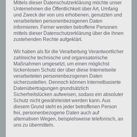
Mittels dieser Datenschutzerklärung möchte unser
Unternehmen die Öffentlichkeit über Art, Umfang
und Zweck der von uns erhobenen, genutzten und
The Hobbit: Kingdoms of Middle-earth
verarbeiteten personenbezogenen Daten
für Android im Google Play Store
informieren. Ferner werden betroffene Personen
mittels dieser Datenschutzerklärung über die ihnen
Im Google Play Store kann Hobbit: King. of Middle-earth kostenlos
zustehenden Rechte aufgeklärt.
heruntergeladen werden. Ob dein Smartphone bzw. Tablet damit
kompatibel ist, siehst du dann, wenn du es herunterladen willst.
Wir haben als für die Verarbeitung Verantwortlicher
zahlreiche technische und organisatorische
Maßnahmen umgesetzt, um einen möglichst
Jetzt The Hobbit im Play Store herunterladen
lückenlosen Schutz der über diese Internetseite
verarbeiteten personenbezogenen Daten
sicherzustellen. Dennoch können Internetbasierte
The Hobbit: Kingdoms of Middle-earth
Datenübertragungen grundsätzlich
für iPhone, iPad und iPod Touch im
Sicherheitslücken aufweisen, sodass ein absoluter
iTunes App Store
Schutz nicht gewährleistet werden kann. Aus
diesem Grund steht es jeder betroffenen Person
frei, personenbezogene Daten auch auf
Das Spiel The Hobbit ist mit den meisten iPhone und iPad Varianten
alternativen Wegen, beispielsweise telefonisch, an
kompatibel. Dabei wird mindestens iOS 4.3 benötigt. Wer ein iPod
uns zu übermitteln.
Tocuh besitzt, braucht dabei mindestens die 3. Generation. Die
Spiele Apps ist für das iPhone 5 und dem damit größeren Bildschirm