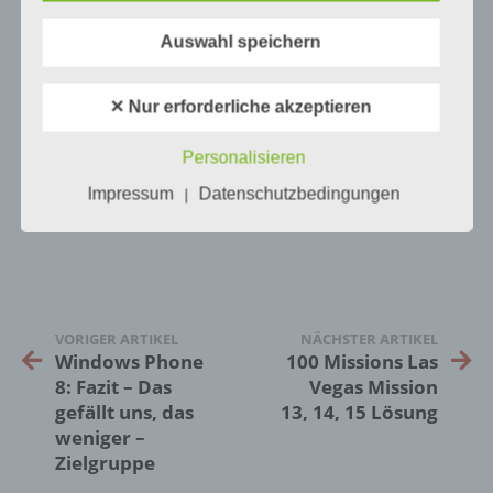
Informationen, die sich auf eine identifizierte
oder identifizierbare natürliche Person (im
Auswahl speichern
Folgenden „betroffene Person") beziehen.
Als identifizierbar wird eine natürliche
Person angesehen, die direkt oder indirekt,
✕ Nur erforderliche akzeptieren
insbesondere mittels Zuordnung zu einer
Kennung wie einem Namen, zu einer
1
KOMMENTAR
Personalisieren
Kennnummer, zu Standortdaten, zu einer
Online-Kennung oder zu einem oder
neuste
Impressum
Datenschutzbedingungen
|
mehreren besonderen Merkmalen, die
Ausdruck der physischen, physiologischen,
genetischen, psychischen, wirtschaftlichen,
kulturellen oder sozialen Identität dieser
natürlichen Person sind, identifiziert werden
kann.
VORIGER ARTIKEL
NÄCHSTER ARTIKEL
Windows Phone
100 Missions Las
8: Fazit – Das
Vegas Mission
b) betroffene Person
gefällt uns, das
13, 14, 15 Lösung
weniger –
Betroffene Person ist jede identifizierte oder
Zielgruppe
identifizierbare natürliche Person, deren
personenbezogene Daten von dem für die