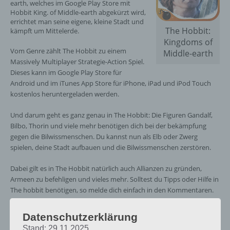
earth, welches im Google Play Store mit
Hobbit King. of Middle-earth abgekürzt wird,
errichtet man seine eigene, kleine Stadt und
The Hobbit:
kämpft um Mittelerde.
Kingdoms of
Vom Genre zählt The Hobbit zu einem
Middle-earth
Massively Multiplayer Strategie-Action Spiel.
Dieses kann im Google Play Store für
Android und im iTunes App Store für iPhone, iPad und iPod Touch
kostenlos heruntergeladen werden.
Und darum geht es ganz genau in The Hobbit: Die Figuren Gandalf,
Bilbo, Thorin und viele mehr benötigen dich bei der bekämpfung
gegen die Bilwissmenschen. Du kannst nun als Elb oder Zwerg
spielen, deine Stadt aufbauen und die Bilwissmenschen zerstören.
Dabei gilt es in The Hobbit natürlich auch Allianzen zu gründen,
Armeen zu befehligen und vieles mehr. Solltest du Tipps oder Hilfe in
The hobbit benötigen, so melde dich einfach in den Kommentaren.
Brauchst du Freunde, dann teile einfach unten in den Kommentaren
deinen Nickname, damit dich andere hinzufügen können.
Datenschutzerklärung
Stand: 29.11.2025