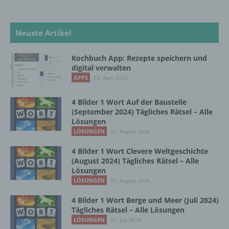
Verarbeitung Verantwortlichen verarbeitet
werden.
Neuste Artikel
c) Verarbeitung
Kochbuch App: Rezepte speichern und
digital verwalten
Verarbeitung ist jeder mit oder ohne Hilfe
APPS
03. April 2025
automatisierter Verfahren ausgeführte
Vorgang oder jede solche Vorgangsreihe im
4 Bilder 1 Wort Auf der Baustelle
Zusammenhang mit personenbezogenen
(September 2024) Tägliches Rätsel – Alle
Daten wie das Erheben, das Erfassen, die
Lösungen
Organisation, das Ordnen, die Speicherung,
LÖSUNGEN
31. August 2024
die Anpassung oder Veränderung, das
Auslesen, das Abfragen, die Verwendung,
4 Bilder 1 Wort Clevere Weltgeschichte
die Offenlegung durch Übermittlung,
(August 2024) Tägliches Rätsel – Alle
Verbreitung oder eine andere Form der
Lösungen
Bereitstellung, den Abgleich oder die
LÖSUNGEN
01. August 2024
Verknüpfung, die Einschränkung, das
Löschen oder die Vernichtung.
4 Bilder 1 Wort Berge und Meer (Juli 2024)
Tägliches Rätsel – Alle Lösungen
LÖSUNGEN
01. Juli 2024