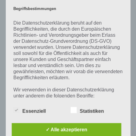
optimiert.
Begriffsbestimmungen
Jetzt im iTunes App Store herunterladen
Die Datenschutzerklärung beruht auf den
Begrifflichkeiten, die durch den Europäischen
Richtlinien- und Verordnungsgeber beim Erlass
der Datenschutz-Grundverordnung (DS-GVO)
Auf WhatsApp teilen
Teilen auf Facebook
verwendet wurden. Unsere Datenschutzerklärung
soll sowohl für die Öffentlichkeit als auch für
Tweet auf Twitter
unsere Kunden und Geschäftspartner einfach
lesbar und verständlich sein. Um dies zu
gewährleisten, möchten wir vorab die verwendeten
Begrifflichkeiten erläutern.
Mehr Artikel hier auf Touchportal
Wir verwenden in dieser Datenschutzerklärung
unter anderem die folgenden Begriffe:
Essenziell
Statistiken
a) personenbezogene Daten
✓ Alle akzeptieren
Personenbezogene Daten sind alle