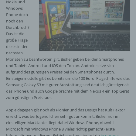
Nokia und
Windows
Phone doch
noch den
Durchbruch?
Das ist die
große Frage,
die es in den
nächsten
Monaten zu beantworten gilt. Bisher geben bei den Smartphones
und Tablets Android und iOS den Ton an. Android setze sich
aufgrund des günstigen Preises bei den Smartphones durch.
Einsteigermodelle gibt es bereits um die 100 Euro. Flagschiffe wie das
Samsung Galaxy S3 mit guter Ausstattung sind deutlich günstiger als
das iPhone und auch Google brachte mit dem Nexus 4 ein Top Gerät
zum günstigen Preis raus.
Apple dagegen gilt noch als Pionier und das Design hat Kult Faktor
erreicht, was bei Jugendlichen sehr gut ankommt. Bisher nur im
einstelligen Marktanteil liegt dabei Windows Phone, obwohl
Microsoft mit Windows Phone 8 vieles richtig gemacht (erste
Informationen zu diesem Betriebssystem findest du
in unserer