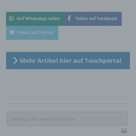
informierter Weise und unmissverständlich
abgegebene Willensbekundung in Form
einer Erklärung oder einer sonstigen
Auf WhatsApp teilen
Teilen auf Facebook
eindeutigen bestätigenden Handlung, mit der
die betroffene Person zu verstehen gibt, dass
sie mit der Verarbeitung der sie betreffenden
Tweet auf Twitter
personenbezogenen Daten einverstanden
ist.
Mehr Artikel hier auf Touchportal
Name und Anschrift des für die Verarbeitung
Verantwortlichen
Verantwortlicher im Sinne der Datenschutz-
Grundverordnung, sonstiger in den Mitgliedstaaten
der Europäischen Union geltenden
Datenschutzgesetze und anderer Bestimmungen
mit datenschutzrechtlichem Charakter ist die:
InnoMobile GmbH
Schlehenweg 20