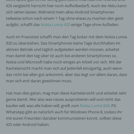
personenbezogene Daten erhalten, gelten
iOS vergleicht herrscht hier noch Aufholbedarf). Auch der Akku kann
jedoch nicht als Empfänger.
sich sehen lassen. Während mein altes Android Smartphones
teilweise schon nach einem 1 Tag ohne etwas zu machen den geist
aufgibt, schafft das
Nokia Lumia 920
einige Tage ohne Aufladen.
j) Dritter
Auch im Praxistest schafft man den Tag locker mit dem Nokia Lumia
Dritter ist eine natürliche oder juristische
920 zu überstehen. Das Smartphones keine Tage durchhalten im
Person, Behörde, Einrichtung oder andere
aktiven Betrieb und täglich aufgeladen werden müssen, arbeitet
Stelle außer der betroffenen Person, dem
man damit den tag über ist auch bei anderen Smartphones so.
Verantwortlichen, dem Auftragsverarbeiter
Nokia und Microsoft habe noch einiges an Arbeit vor sich. Mit der
und den Personen, die unter der
Kachelansicht macht man sich auf jedenfall einzigartig, auch wenn
unmittelbaren Verantwortung des
das nicht bei allen gut ankommt, aber das liegt vor allem daran, dass
Verantwortlichen oder des
man sich erst daran gewöhnen muss.
Auftragsverarbeiters befugt sind, die
personenbezogenen Daten zu verarbeiten.
Hat man dies getan, mag man diese Kachelansicht und arbeitet sehr
gerne damit. Wer also was neues ausprobieren will und nicht das
kaufen will, was alle haben will, greift zum
Nokia Lumia 920
. PS:
k) Einwilligung
WhatsApp gibt es natürlich auch für Windows Phone 8, sodass ihr
mit euren Freunden darüber kommunizieren könnt, sollten diese
Einwilligung ist jede von der betroffenen
iOS oder Android haben.
Person freiwillig für den bestimmten Fall in