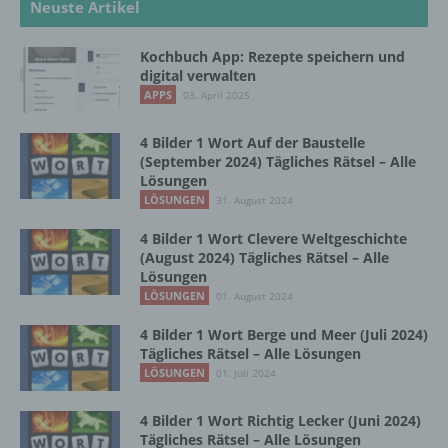
Neuste Artikel
Zahlreiche Internetseiten und Server verwenden
Kochbuch App: Rezepte speichern und
Cookies. Viele Cookies enthalten eine sogenannte
digital verwalten
Cookie-ID. Eine Cookie-ID ist eine eindeutige
APPS
Kennung des Cookies. Sie besteht aus einer
03. April 2025
Zeichenfolge, durch welche Internetseiten und
Server dem konkreten Internetbrowser zugeordnet
4 Bilder 1 Wort Auf der Baustelle
werden können, in dem das Cookie gespeichert
(September 2024) Tägliches Rätsel – Alle
wurde. Dies ermöglicht es den besuchten
Lösungen
Internetseiten und Servern, den individuellen
LÖSUNGEN
31. August 2024
Browser der betroffenen Person von anderen
Internetbrowsern, die andere Cookies enthalten,
4 Bilder 1 Wort Clevere Weltgeschichte
zu unterscheiden. Ein bestimmter Internetbrowser
(August 2024) Tägliches Rätsel – Alle
Lösungen
kann über die eindeutige Cookie-ID wiedererkannt
und identifiziert werden.
LÖSUNGEN
01. August 2024
4 Bilder 1 Wort Berge und Meer (Juli 2024)
Durch den Einsatz von Cookies kann den Nutzern
Tägliches Rätsel – Alle Lösungen
dieser Internetseite nutzerfreundlichere Services
LÖSUNGEN
01. Juli 2024
bereitstellen, die ohne die Cookie-Setzung nicht
möglich wären.
4 Bilder 1 Wort Richtig Lecker (Juni 2024)
Mittels eines Cookies können die Informationen
Tägliches Rätsel – Alle Lösungen