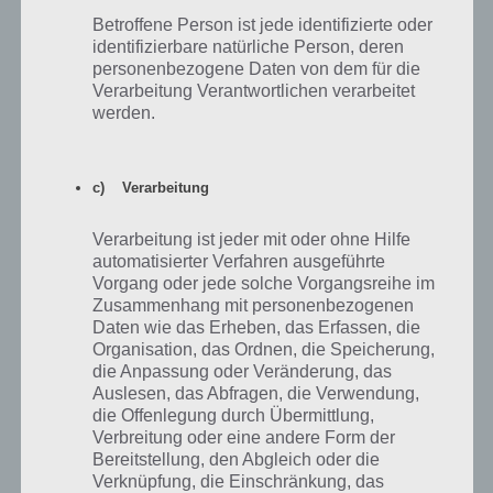
Nachteile.
Betroffene Person ist jede identifizierte oder
identifizierbare natürliche Person, deren
Positiv hervorzuheben ist, dass diese komplett Offline genutzt
personenbezogene Daten von dem für die
werden kann, also keine Internetverbindung bei der Navigation
Verarbeitung Verantwortlichen verarbeitet
erforderlich ist. Außerdem gibt es seit neustem auch mehrere
werden.
Routen, sodass man zwischen der schnellsten, kürzesten und so
weiter wechseln kann. Eine TMC Stauumfahrung gibt es aber leider
nicht. Das Kartenmaterial scheint auf neueren Stand zu sein. Obwohl
c) Verarbeitung
Nokia Drive+Beta noch recht neu ist macht die Navigation einen sehr
guten Eindruck und kann auf jedenfall mit den Lösungen anderer
Anbieter mithalten.
Verarbeitung ist jeder mit oder ohne Hilfe
automatisierter Verfahren ausgeführte
Vorgang oder jede solche Vorgangsreihe im
Nokia Lumia 920: Großer Pluspunkt – Die
Zusammenhang mit personenbezogenen
Daten wie das Erheben, das Erfassen, die
Kamera
Organisation, das Ordnen, die Speicherung,
die Anpassung oder Veränderung, das
Der Hauptgrund, ein Nokia Lumia 920 zu kaufen, ist aber eindeutig
Auslesen, das Abfragen, die Verwendung,
die Kamera. In den meisten Lebenslagen gehört die eingebaute
die Offenlegung durch Übermittlung,
Kamera zu den besten bei Smartphones. Wir haben daher keinen
Verbreitung oder eine andere Form der
Test mit anderen Smartphones gemacht, sondern das Nokia Lumia
Bereitstellung, den Abgleich oder die
920 in besonders schwierigen Situationen antreten lassen.
Verknüpfung, die Einschränkung, das