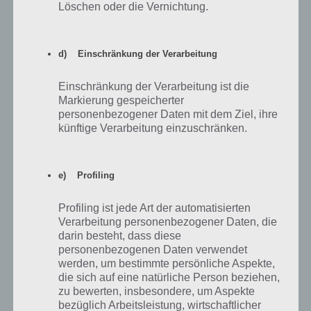
Löschen oder die Vernichtung.
Dabei sei gesagt: Andere Bilder, unter anderem bei herrlichen
Sonnenschein, Winterlandschaften etc könnt ihr euch auch auf
anderen Blogs anschauen. Wir haben den Vergleich mit einer richtig
d) Einschränkung der Verarbeitung
guten Digitalkamera gewagt, der Sony Cybershot DSC W55. Dabei
haben wir uns drei harte Brocken rausgepickt: Innenaufnahme bei
Einschränkung der Verarbeitung ist die
wenig Licht, Fotografie eines Kamins und Foto bei Regen. Wir haben
Markierung gespeicherter
das nachfolgende Bild nicht bearbeitet (draufklicken, um das Original
personenbezogener Daten mit dem Ziel, ihre
anzusehen).
künftige Verarbeitung einzuschränken.
e) Profiling
Profiling ist jede Art der automatisierten
Verarbeitung personenbezogener Daten, die
darin besteht, dass diese
personenbezogenen Daten verwendet
werden, um bestimmte persönliche Aspekte,
die sich auf eine natürliche Person beziehen,
zu bewerten, insbesondere, um Aspekte
bezüglich Arbeitsleistung, wirtschaftlicher