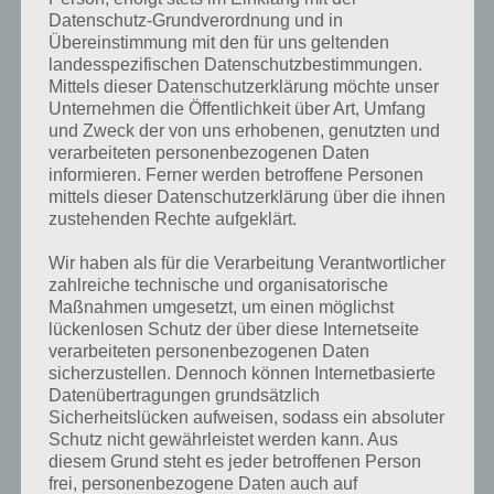
Datenschutz-Grundverordnung und in
Touch auf dem Display ausgelöst werden müssen, was nicht immer
Übereinstimmung mit den für uns geltenden
optimal ist.
landesspezifischen Datenschutzbestimmungen.
Mittels dieser Datenschutzerklärung möchte unser
Positiv überrascht bin ich hingegen von der Arbeitsgeschwindigkeit,
Unternehmen die Öffentlichkeit über Art, Umfang
die das Nokia Lumia 920 an den Tag legt. Dank Snapdragon S4
und Zweck der von uns erhobenen, genutzten und
Prozessor und seinen 4 Kernen arbeitet das Nokia Lumia 920 von
verarbeiteten personenbezogenen Daten
der ersten Sekunde an schnell. Selbst der Bootvorgang beim
informieren. Ferner werden betroffene Personen
Einschalten des Smartphone ist Windows Phone 8 in wenigen
mittels dieser Datenschutzerklärung über die ihnen
Sekunden da, was aber auch am gut programmierten
zustehenden Rechte aufgeklärt.
Betriebssystem liegt. Ich persönlich hatte beim zweiwöchigen Test
keinen einzigen Absturz des Smartphones, alles lief flüssig und auch
Wir haben als für die Verarbeitung Verantwortlicher
die Spiele waren der Kracher. Das habe ich bei Android nicht immer,
zahlreiche technische und organisatorische
wo es auch mal langsamer sein kann oder sich das ganze mal
Maßnahmen umgesetzt, um einen möglichst
einfrieren kann.
lückenlosen Schutz der über diese Internetseite
verarbeiteten personenbezogenen Daten
sicherzustellen. Dennoch können Internetbasierte
Einrichtung von Homescreen und
Datenübertragungen grundsätzlich
Sicherheitslücken aufweisen, sodass ein absoluter
Windows Phone 8
Schutz nicht gewährleistet werden kann. Aus
diesem Grund steht es jeder betroffenen Person
Wie bereits in unserem Einleitungstext geschrieben, handelt es sich
frei, personenbezogene Daten auch auf