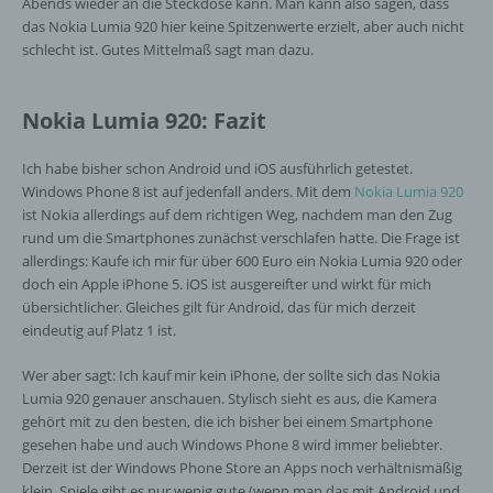
Abends wieder an die Steckdose kann. Man kann also sagen, dass
das Nokia Lumia 920 hier keine Spitzenwerte erzielt, aber auch nicht
h) Auftragsverarbeiter
schlecht ist. Gutes Mittelmaß sagt man dazu.
Auftragsverarbeiter ist eine natürliche oder
juristische Person, Behörde, Einrichtung
Nokia Lumia 920: Fazit
oder andere Stelle, die personenbezogene
Daten im Auftrag des Verantwortlichen
Ich habe bisher schon Android und iOS ausführlich getestet.
verarbeitet.
Windows Phone 8 ist auf jedenfall anders. Mit dem
Nokia Lumia 920
ist Nokia allerdings auf dem richtigen Weg, nachdem man den Zug
rund um die Smartphones zunächst verschlafen hatte. Die Frage ist
i) Empfänger
allerdings: Kaufe ich mir für über 600 Euro ein Nokia Lumia 920 oder
doch ein Apple iPhone 5. iOS ist ausgereifter und wirkt für mich
Empfänger ist eine natürliche oder juristische
übersichtlicher. Gleiches gilt für Android, das für mich derzeit
Person, Behörde, Einrichtung oder andere
eindeutig auf Platz 1 ist.
Stelle, der personenbezogene Daten
offengelegt werden, unabhängig davon, ob
Wer aber sagt: Ich kauf mir kein iPhone, der sollte sich das Nokia
es sich bei ihr um einen Dritten handelt oder
Lumia 920 genauer anschauen. Stylisch sieht es aus, die Kamera
nicht. Behörden, die im Rahmen eines
gehört mit zu den besten, die ich bisher bei einem Smartphone
bestimmten Untersuchungsauftrags nach
gesehen habe und auch Windows Phone 8 wird immer beliebter.
dem Unionsrecht oder dem Recht der
Derzeit ist der Windows Phone Store an Apps noch verhältnismäßig
Mitgliedstaaten möglicherweise
klein, Spiele gibt es nur wenig gute (wenn man das mit Android und