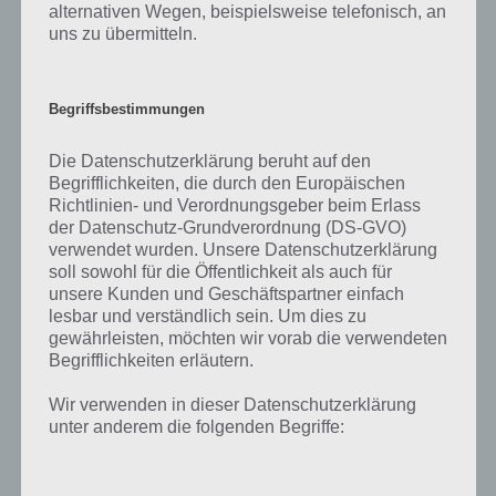
im Grunde um Windows Phone 8. Nokia hat im Windows Phone
alternativen Wegen, beispielsweise telefonisch, an
Store noch eine Nokia Collection sowie Apps wie Nokia Drive+Beta
uns zu übermitteln.
und Nokia City Kompass vorinstalliert. Wie man den Homescreen
einrichtet und die Kacheln verändern kann, erfährst du
HIER
.
Begriffsbestimmungen
Hier bei uns auf touchportal.de berichten wir auch künftig über
diverse Windows Phone Apps, sodass wir auch hier nicht drauf
Die Datenschutzerklärung beruht auf den
eingehen wollen. Wer zuvor mit Android oder iOS gearbeitet hat,
Begrifflichkeiten, die durch den Europäischen
wird sich bei Windows Phone 8 allerdings umstellen. Statt einer
Richtlinien- und Verordnungsgeber beim Erlass
Benachrichtungsleiste gibt es nur die Kacheln, die man durchgehen
der Datenschutz-Grundverordnung (DS-GVO)
müsste, um über Neugikeiten informiert zu werden. Über
verwendet wurden. Unsere Datenschutzerklärung
angehende Anrufe, SMS oder Emails wird man aber auf dem
soll sowohl für die Öffentlichkeit als auch für
Startbildschirm informiert, wenn man das Smartphone anmacht.
unsere Kunden und Geschäftspartner einfach
Auch das Navigieren im Store und in die Einstellungen ist etwas
lesbar und verständlich sein. Um dies zu
mühselig. Das finde ich vor allem bei Android, aber auch bei iOS
gewährleisten, möchten wir vorab die verwendeten
besser gelöst.
Begrifflichkeiten erläutern.
Wir verwenden in dieser Datenschutzerklärung
Nokia City Kompass und Nokia
unter anderem die folgenden Begriffe:
Drive+Beta