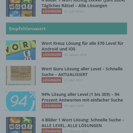
personenbezogener Daten in einer Weise,
Tägliches Rätsel – Alle Lösungen
auf welche die personenbezogenen Daten
LÖSUNGEN
01. Juni 2024
ohne Hinzuziehung zusätzlicher
Informationen nicht mehr einer spezifischen
betroffenen Person zugeordnet werden
Empfehlenswert
können, sofern diese zusätzlichen
Informationen gesondert aufbewahrt werden
Wort Kreuz Lösung für alle 570 Level für
und technischen und organisatorischen
Android und iOS
Maßnahmen unterliegen, die gewährleisten,
LÖSUNGEN
05. Januar 2018
dass die personenbezogenen Daten nicht
einer identifizierten oder identifizierbaren
Wort Guru Lösung aller Level – Schnelle
natürlichen Person zugewiesen werden.
Suche – AKTUALISIERT
LÖSUNGEN
21. Mai 2017
g) Verantwortlicher oder für die Verarbeitung
Verantwortlicher
94% Lösung aller Level (1 bis 359) – 94
Prozent Antworten mit einfacher Suche
LÖSUNGEN
09. April 2015
Verantwortlicher oder für die Verarbeitung
Verantwortlicher ist die natürliche oder
juristische Person, Behörde, Einrichtung
4 Bilder 1 Wort Lösung: Schnelle Suche –
oder andere Stelle, die allein oder
ALLE LEVEL, ALLE LÖSUNGEN
gemeinsam mit anderen über die Zwecke
LÖSUNGEN
17. Februar 2015