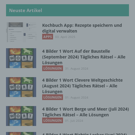
Neuste Artikel
e) Profiling
Kochbuch App: Rezepte speichern und
Profiling ist jede Art der automatisierten
digital verwalten
Verarbeitung personenbezogener Daten, die
APPS
03. April 2025
darin besteht, dass diese
personenbezogenen Daten verwendet
werden, um bestimmte persönliche Aspekte,
4 Bilder 1 Wort Auf der Baustelle
die sich auf eine natürliche Person beziehen,
(September 2024) Tägliches Rätsel – Alle
zu bewerten, insbesondere, um Aspekte
Lösungen
bezüglich Arbeitsleistung, wirtschaftlicher
LÖSUNGEN
31. August 2024
Lage, Gesundheit, persönlicher Vorlieben,
Interessen, Zuverlässigkeit, Verhalten,
4 Bilder 1 Wort Clevere Weltgeschichte
(August 2024) Tägliches Rätsel – Alle
Aufenthaltsort oder Ortswechsel dieser
Lösungen
natürlichen Person zu analysieren oder
LÖSUNGEN
vorherzusagen.
01. August 2024
4 Bilder 1 Wort Berge und Meer (Juli 2024)
Tägliches Rätsel – Alle Lösungen
f) Pseudonymisierung
LÖSUNGEN
01. Juli 2024
Pseudonymisierung ist die Verarbeitung
4 Bilder 1 Wort Richtig Lecker (Juni 2024)