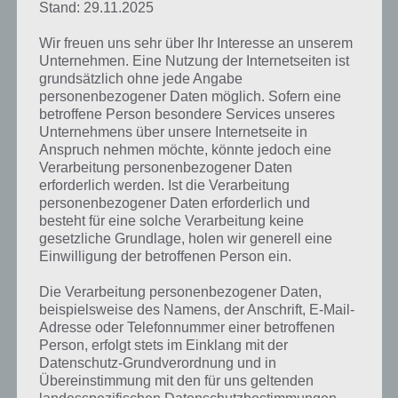
ein neues Spiel integriert. Zwar hat das Spielprinzip mit Sonic nichts
Stand: 29.11.2025
zu tun, aber macht dennoch sehr viel Spaß. Da es auch einen Story
Wir freuen uns sehr über Ihr Interesse an unserem
Modus gibt, wo es nicht bis ins unendliche geht, macht die Jagd auf
Unternehmen. Eine Nutzung der Internetseiten ist
die 3 Medaillen sehr viel Spaß. Nicht immer ist es einfach innerhalb
grundsätzlich ohne jede Angabe
einer bestimmten Zeit oben zu sein.
personenbezogener Daten möglich. Sofern eine
betroffene Person besondere Services unseres
Zudem gibt es in Sonic Jump diverse Herausforderungen, die es zu
Unternehmens über unsere Internetseite in
meistern gilt. Für das Erfüllen bekommen wir dann ebenfalls
Anspruch nehmen möchte, könnte jedoch eine
Münzen. Wem das zu lange dauert, der kann auch per In App Kauf
Verarbeitung personenbezogener Daten
zusätzliche Münzen kaufen.
erforderlich werden. Ist die Verarbeitung
personenbezogener Daten erforderlich und
besteht für eine solche Verarbeitung keine
Tipps und Tricks zu Sonic Jump
gesetzliche Grundlage, holen wir generell eine
Einwilligung der betroffenen Person ein.
Hier haben wir nun einige Tipps und Tricks sowie häufige Fragen zu
Sonic Jump zusammengefasst. Wir werden diese Liste stetig
Die Verarbeitung personenbezogener Daten,
erweitern. Solltest du weitere Tipps, Tricks oder Hinweise haben, so
beispielsweise des Namens, der Anschrift, E-Mail-
melde dich einfach in den Kommentaren
Adresse oder Telefonnummer einer betroffenen
Person, erfolgt stets im Einklang mit der
Datenschutz-Grundverordnung und in
Aufpassen bei Gegnern
Übereinstimmung mit den für uns geltenden
landesspezifischen Datenschutzbestimmungen.