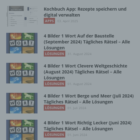
g) Verantwortlicher oder für die Verarbeitung
Verantwortlicher
Kochbuch App: Rezepte speichern und
digital verwalten
APPS
03. April 2025
Verantwortlicher oder für die Verarbeitung
Verantwortlicher ist die natürliche oder
juristische Person, Behörde, Einrichtung
4 Bilder 1 Wort Auf der Baustelle
oder andere Stelle, die allein oder
(September 2024) Tägliches Rätsel – Alle
gemeinsam mit anderen über die Zwecke
Lösungen
und Mittel der Verarbeitung von
LÖSUNGEN
31. August 2024
personenbezogenen Daten entscheidet.
4 Bilder 1 Wort Clevere Weltgeschichte
Sind die Zwecke und Mittel dieser
(August 2024) Tägliches Rätsel – Alle
Verarbeitung durch das Unionsrecht oder
Lösungen
das Recht der Mitgliedstaaten vorgegeben,
LÖSUNGEN
01. August 2024
so kann der Verantwortliche
beziehungsweise können die bestimmten
4 Bilder 1 Wort Berge und Meer (Juli 2024)
Kriterien seiner Benennung nach dem
Tägliches Rätsel – Alle Lösungen
Unionsrecht oder dem Recht der
LÖSUNGEN
01. Juli 2024
Mitgliedstaaten vorgesehen werden.
4 Bilder 1 Wort Richtig Lecker (Juni 2024)
Tägliches Rätsel – Alle Lösungen
h) Auftragsverarbeiter
LÖSUNGEN
01. Juni 2024