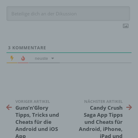
d) Einschränkung der Verarbeitung
Einschränkung der Verarbeitung ist die
Markierung gespeicherter
personenbezogener Daten mit dem Ziel, ihre
künftige Verarbeitung einzuschränken.
3
KOMMENTARE
neuste
e) Profiling
Profiling ist jede Art der automatisierten
Verarbeitung personenbezogener Daten, die
darin besteht, dass diese
personenbezogenen Daten verwendet
werden, um bestimmte persönliche Aspekte,
VORIGER ARTIKEL
NÄCHSTER ARTIKEL
die sich auf eine natürliche Person beziehen,
Guns’n’Glory
Candy Crush
zu bewerten, insbesondere, um Aspekte
Tipps, Tricks und
Saga App Tipps
bezüglich Arbeitsleistung, wirtschaftlicher
Cheats für die
und Cheats für
Lage, Gesundheit, persönlicher Vorlieben,
Android und iOS
Android, iPhone,
Interessen, Zuverlässigkeit, Verhalten,
App
iPad und
Aufenthaltsort oder Ortswechsel dieser