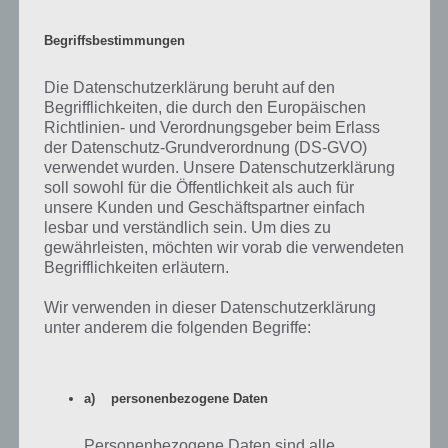
Wie bekomme ich die bestmögliche
Bewertung im Spiel im Story Modus
Begriffsbestimmungen
Hat man ein Level im Story Modus gespielt, so gibt es dort eine
Die Datenschutzerklärung beruht auf den
Bewertung (A, B und C). Auch ich habe zunächst nicht verstanden,
Begrifflichkeiten, die durch den Europäischen
wie sich das ganze zusammensetzt. Dies setzt sich aus mehreren
Richtlinien- und Verordnungsgeber beim Erlass
Parametern zusammen. Zum einen müssen die drei großen roten
der Datenschutz-Grundverordnung (DS-GVO)
Ringe aufgesammelt werden. Diese sind meist sehr schwer zu
verwendet wurden. Unsere Datenschutzerklärung
erreichen. Zudem gilt es viele normale Ringe einzusammeln, die
soll sowohl für die Öffentlichkeit als auch für
gegner auszuschalten und dabei das Level schnell zu lösen. Nur
unsere Kunden und Geschäftspartner einfach
dann gibt es als Bewertung auch das A.
lesbar und verständlich sein. Um dies zu
gewährleisten, möchten wir vorab die verwendeten
Begrifflichkeiten erläutern.
Weitere Tipps?
Wir verwenden in dieser Datenschutzerklärung
Kennt ihr weitere Tipps zu Sonic Jump? Dann teilt uns dies einfach
unter anderem die folgenden Begriffe:
unten in den Kommentaren mit.
a) personenbezogene Daten
Cheats zu Sonic Jump
Personenbezogene Daten sind alle