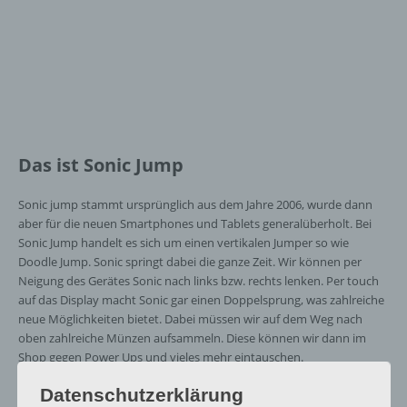
Das ist Sonic Jump
Sonic jump stammt ursprünglich aus dem Jahre 2006, wurde dann
aber für die neuen Smartphones und Tablets generalüberholt. Bei
Sonic Jump handelt es sich um einen vertikalen Jumper so wie
Doodle Jump. Sonic springt dabei die ganze Zeit. Wir können per
Neigung des Gerätes Sonic nach links bzw. rechts lenken. Per touch
auf das Display macht Sonic gar einen Doppelsprung, was zahlreiche
neue Möglichkeiten bietet. Dabei müssen wir auf dem Weg nach
oben zahlreiche Münzen aufsammeln. Diese können wir dann im
Shop gegen Power Ups und vieles mehr eintauschen.
Datenschutzerklärung
In Sonic Jump wurden die Grafiken des Ur-Sonic genommen und in