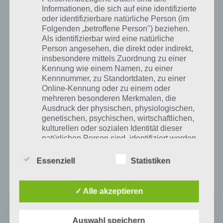
Leider gibt es keine Cheats zu Sonic Jump. Wer danach suchen sollte,
Informationen, die sich auf eine identifizierte
wird sicher auf das Cheat Tool für die PC Version von Sonic Jump
oder identifizierbare natürliche Person (im
stoßen, welches einem 99999 Ringe bringen soll. Wir Android, iOS
Folgenden „betroffene Person") beziehen.
und iPad sind uns keine funktionierenden Cheats bekannt. Dies liegt
Als identifizierbar wird eine natürliche
aber daran, dass Sega natürlich die Ringenicht per Cheat freigeben
Person angesehen, die direkt oder indirekt,
will, sondern man soll spielen bzw. am besten den In App Kauf
insbesondere mittels Zuordnung zu einer
tätigen.
Kennung wie einem Namen, zu einer
Kennnummer, zu Standortdaten, zu einer
Wer Fragen oder Probleme zu Sonic Jump haben sollte, kann sich
Online-Kennung oder zu einem oder
gerne bei uns in den Kommentaren unten melden.
mehreren besonderen Merkmalen, die
Ausdruck der physischen, physiologischen,
genetischen, psychischen, wirtschaftlichen,
Spiele App herunterladen
kulturellen oder sozialen Identität dieser
natürlichen Person sind, identifiziert werden
kann.
Abschließend dann noch die Informationen, wo ihr Sonic Jump
Essenziell
Statistiken
herunterladen könnt. Sonic Jump gibt es als App für Android und
iOS. Hier die Links zu Google Play und zum iTunes App Store:
b) betroffene Person
✓ Alle akzeptieren
Sonic Jump Pro
Betroffene Person ist jede identifizierte oder
Preis:
2,99 €
identifizierbare natürliche Person, deren
Auswahl speichern