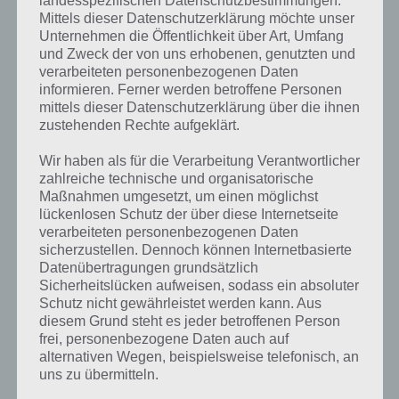
Mittels dieser Datenschutzerklärung möchte unser
Nicht immer trifft man die Gegner in Sonic Jump, wenn es nach oben
Unternehmen die Öffentlichkeit über Art, Umfang
geht. Will man bspw. noch eine Kiste aufnehmen geht man nicht
und Zweck der von uns erhobenen, genutzten und
gleich auf die nächste Plattform. Befindet sich dort dann aber bspw.
verarbeiteten personenbezogenen Daten
der Krebs, so können wir diesen von oben nicht mehr erlegen.
informieren. Ferner werden betroffene Personen
Stattdessen verlieren wir all unsere Ringe. Sollten wir diesem
mittels dieser Datenschutzerklärung über die ihnen
Zeitpunkt keine Ringe mehr haben, so sterben wir und es geht von
zustehenden Rechte aufgeklärt.
vorne los. Gleiches passiert im übrigen, wenn wir gegen Stacheln
springen.
Wir haben als für die Verarbeitung Verantwortlicher
zahlreiche technische und organisatorische
Maßnahmen umgesetzt, um einen möglichst
lückenlosen Schutz der über diese Internetseite
Sofortige Action in Sonic Jump
verarbeiteten personenbezogenen Daten
sicherzustellen. Dennoch können Internetbasierte
Wem der Einstieg beim Arcade Modus zu lange dauert und sofort
Datenübertragungen grundsätzlich
Action haben will, kann sich im Shop ja das Item “Blast off” kaufen.
Sicherheitslücken aufweisen, sodass ein absoluter
Damit geht es sofort in luftige Höhen und man muss diese Weite
Schutz nicht gewährleistet werden kann. Aus
nicht erst noch erreichen. Natürlich kostet dies Münzen in Sonic
diesem Grund steht es jeder betroffenen Person
Jump und ist nicht zu empfehlen, da Münzen für sinnvollere Dinge
frei, personenbezogene Daten auch auf
ausgegeben werden sollten.
alternativen Wegen, beispielsweise telefonisch, an
uns zu übermitteln.