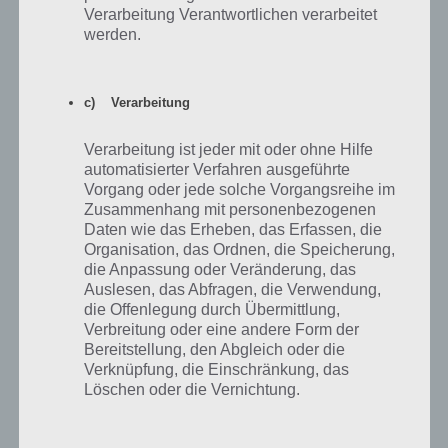
Natürlich gibt es noch viele weitere Navigation Apps für Android,
Verarbeitung Verantwortlichen verarbeitet
jedoch haben wir uns auf die 5 wichtigstens und spannendsten Navi
werden.
Apps aus dem Google Play Store konzentriert. Wenn du allerdings
eine App kennst, die unbedingt vorgestellt werden sollte, dann
melde dich in den Kommentaren.
c) Verarbeitung
Verarbeitung ist jeder mit oder ohne Hilfe
automatisierter Verfahren ausgeführte
Auf WhatsApp teilen
Teilen auf Facebook
Vorgang oder jede solche Vorgangsreihe im
Zusammenhang mit personenbezogenen
Daten wie das Erheben, das Erfassen, die
Tweet auf Twitter
Organisation, das Ordnen, die Speicherung,
die Anpassung oder Veränderung, das
Auslesen, das Abfragen, die Verwendung,
die Offenlegung durch Übermittlung,
Nächster Artikel in dieser Serie
Verbreitung oder eine andere Form der
Bereitstellung, den Abgleich oder die
Verknüpfung, die Einschränkung, das
Mehr Artikel hier auf Touchportal
Löschen oder die Vernichtung.