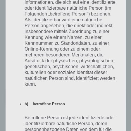
Navigation ist sowohl auf dem Tablet als auch auf deinem
Informationen, die sich auf eine identifizierte
Smartphone nutzbar. Das Schöne an dieser Navi App, neben den
oder identifizierbare natürliche Person (im
tollen Karten, ist die Navigation und die Aufmachung der
Folgenden „betroffene Person") beziehen.
Als identifizierbar wird eine natürliche
Routenführung. Hochauflösende 3D Inhalte von Städten und
Person angesehen, die direkt oder indirekt,
Gebäuden, realsitische Autos als Navigationsfahrzeug und über 59
insbesondere mittels Zuordnung zu einer
Sprachen sind ebenfalls in diese Navigation App von Route 66 Maps
Kennung wie einem Namen, zu einer
integriert .
Kennnummer, zu Standortdaten, zu einer
Online-Kennung oder zu einem oder
Diese Navigation App ist allerdings kostenpflichtig. Der erste Monat
mehreren besonderen Merkmalen, die
wird als Testversion ausgelegt und danach fallen dann entweder
8€
Ausdruck der physischen, physiologischen,
pro Monat
oder
unbegrenzt für 49€
an. Wenn du die Testversion
genetischen, psychischen, wirtschaftlichen,
downloaden möchtest, besuche einfach den Google Play Store unter
kulturellen oder sozialen Identität dieser
diesem Link:
natürlichen Person sind, identifiziert werden
kann.
Magic Earth Pro Navigation
+
Preis:
Kostenlos
b) betroffene Person
Betroffene Person ist jede identifizierte oder
Weitere Navigation Apps für Android
identifizierbare natürliche Person, deren
personenbezogene Daten von dem für die