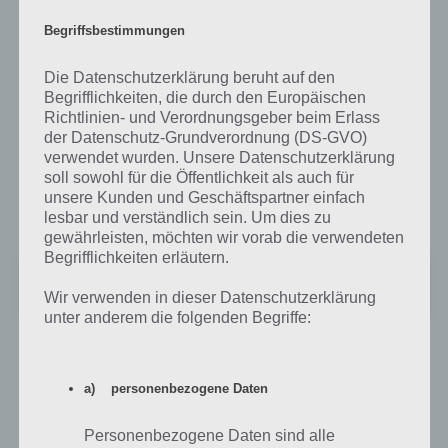
TOMTOM zur Verfügung gestellt. Dank der offline Karten, fallen für
eine Internetverbindung keine weiteren Kosten an und Sygic bietet
Begriffsbestimmungen
seinen Kunden kostenlose Kartenupdates an. Dank der vielen
Highlights wie Turn-by-Turn Sprachnavigation, mit Wegpunkten
Die Datenschutzerklärung beruht auf den
versehene Orte und einer dynamaischen Spurführung, ist Sygic: GPS
Begrifflichkeiten, die durch den Europäischen
Navigation eine rundum gelungene Navigation App.
Richtlinien- und Verordnungsgeber beim Erlass
der Datenschutz-Grundverordnung (DS-GVO)
Wenn du dich für die Navi App Sygic: GPS Navigation entscheiden
verwendet wurden. Unsere Datenschutzerklärung
solltest, installiere Sygic über folgenden Link, bedenke aber, dass du
soll sowohl für die Öffentlichkeit als auch für
dir damit nur eine
7 Tage Probeversion
installierst. Für die DACH
unsere Kunden und Geschäftspartner einfach
Version fallen einmalig danach
24,99€
an.
lesbar und verständlich sein. Um dies zu
gewährleisten, möchten wir vorab die verwendeten
Begrifflichkeiten erläutern.
Sygic Offline Maps & GPS Navi
Preis:
Kostenlos
Wir verwenden in dieser Datenschutzerklärung
unter anderem die folgenden Begriffe:
ROUTE 66 Maps + Navigation App
a) personenbezogene Daten
Um unsere Top 5 im Navigations App Bereich abzurunden, möchten
wir kurz ROUTE 66 Maps + Navigation vorstellen. ROUTE 66 Maps +
Personenbezogene Daten sind alle