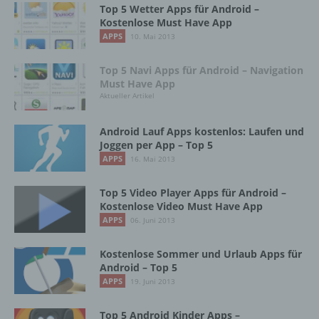
Top 5 Wetter Apps für Android –
die betroffene Person zu verstehen gibt, dass
Kostenlose Must Have App
sie mit der Verarbeitung der sie betreffenden
APPS
10. Mai 2013
personenbezogenen Daten einverstanden
ist.
Top 5 Navi Apps für Android – Navigation
Must Have App
Aktueller Artikel
Name und Anschrift des für die Verarbeitung
Verantwortlichen
Android Lauf Apps kostenlos: Laufen und
Joggen per App – Top 5
Verantwortlicher im Sinne der Datenschutz-
APPS
16. Mai 2013
Grundverordnung, sonstiger in den Mitgliedstaaten
der Europäischen Union geltenden
Top 5 Video Player Apps für Android –
Datenschutzgesetze und anderer Bestimmungen
Kostenlose Video Must Have App
mit datenschutzrechtlichem Charakter ist die:
APPS
06. Juni 2013
InnoMobile GmbH
Kostenlose Sommer und Urlaub Apps für
Schlehenweg 20
Android – Top 5
APPS
19. Juni 2013
18069 Lambrechtshagen
Top 5 Android Kinder Apps –