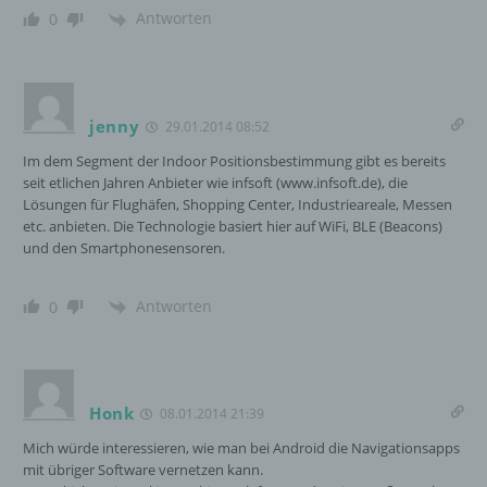
Verantwortlicher
Antworten
0
Verantwortlicher oder für die Verarbeitung
Verantwortlicher ist die natürliche oder
juristische Person, Behörde, Einrichtung
jenny
29.01.2014 08:52
oder andere Stelle, die allein oder
gemeinsam mit anderen über die Zwecke
Im dem Segment der Indoor Positionsbestimmung gibt es bereits
und Mittel der Verarbeitung von
seit etlichen Jahren Anbieter wie infsoft (www.infsoft.de), die
personenbezogenen Daten entscheidet.
Lösungen für Flughäfen, Shopping Center, Industrieareale, Messen
Sind die Zwecke und Mittel dieser
etc. anbieten. Die Technologie basiert hier auf WiFi, BLE (Beacons)
Verarbeitung durch das Unionsrecht oder
und den Smartphonesensoren.
das Recht der Mitgliedstaaten vorgegeben,
so kann der Verantwortliche
Antworten
beziehungsweise können die bestimmten
0
Kriterien seiner Benennung nach dem
Unionsrecht oder dem Recht der
Mitgliedstaaten vorgesehen werden.
Honk
08.01.2014 21:39
h) Auftragsverarbeiter
Mich würde interessieren, wie man bei Android die Navigationsapps
mit übriger Software vernetzen kann.