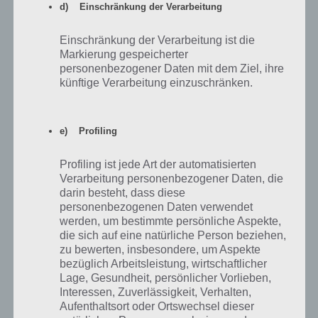
d) Einschränkung der Verarbeitung
Einschränkung der Verarbeitung ist die
Markierung gespeicherter
personenbezogener Daten mit dem Ziel, ihre
künftige Verarbeitung einzuschränken.
e) Profiling
Profiling ist jede Art der automatisierten
7
KOMMENTARE
Verarbeitung personenbezogener Daten, die
darin besteht, dass diese
neuste
personenbezogenen Daten verwendet
werden, um bestimmte persönliche Aspekte,
die sich auf eine natürliche Person beziehen,
zu bewerten, insbesondere, um Aspekte
Katja Wohrmann
22.07.2014 16:09
bezüglich Arbeitsleistung, wirtschaftlicher
Lage, Gesundheit, persönlicher Vorlieben,
Zu den Navi-App etwas wichtiges: Habe die TomTom-App für
Interessen, Zuverlässigkeit, Verhalten,
Android gekauft und kann nur jedem Empfehlen sich von TomTom
Aufenthaltsort oder Ortswechsel dieser
vor dem Kauf bestätigen zu lassen, dass der Text in den