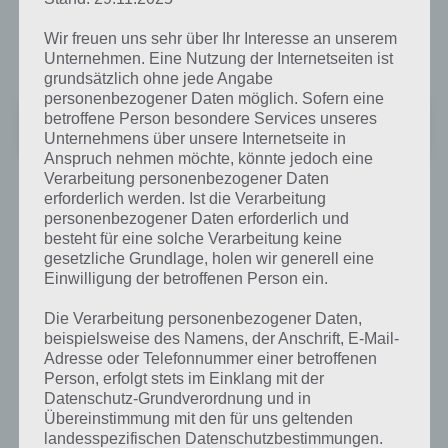
Internetverbindung vorraussetzt um zielgerichtet navigieren zu
können. Hier gehts zum Download von Google Maps zum Google
Wir freuen uns sehr über Ihr Interesse an unserem
Play Store:
Unternehmen. Eine Nutzung der Internetseiten ist
grundsätzlich ohne jede Angabe
personenbezogener Daten möglich. Sofern eine
Google Maps
betroffene Person besondere Services unseres
Preis:
Kostenlos
Unternehmens über unsere Internetseite in
Anspruch nehmen möchte, könnte jedoch eine
Verarbeitung personenbezogener Daten
erforderlich werden. Ist die Verarbeitung
Navfree: Kostenlose GPS App
personenbezogener Daten erforderlich und
besteht für eine solche Verarbeitung keine
Wie der Name der Navigation App schon vermuten lässt, handelt es
gesetzliche Grundlage, holen wir generell eine
sich hier um eine vollkommen kostenlose Navi App für dein Android
Einwilligung der betroffenen Person ein.
Smartphone. Der Clou an dieser Navi App ist, dass du mithilfe von
Kartenmaterial von Usern navigierst wirst. Bevor die Navigation
Die Verarbeitung personenbezogener Daten,
allerdings los geht, musst du dir die offline Karten auf dein Gerät
beispielsweise des Namens, der Anschrift, E-Mail-
Adresse oder Telefonnummer einer betroffenen
downloaden und kannst diese dann ohne eine zusätzliche
Person, erfolgt stets im Einklang mit der
Internetverbindung nutzen. Nachteil ist natürlich, dass durch die
Datenschutz-Grundverordnung und in
freie Gemeinschaft und keine kommerzielle Nutzung der App,
Übereinstimmung mit den für uns geltenden
gelegendlich die Karten oder Routen nicht auf dem neusten Stand
landesspezifischen Datenschutzbestimmungen.
und teilweise Fehler enthalten sind. Dafür verfügt Navfree: