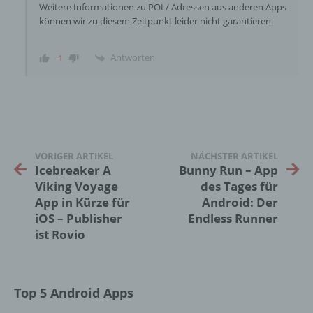
Weitere Informationen zu POI / Adressen aus anderen Apps
j) Dritter
können wir zu diesem Zeitpunkt leider nicht garantieren.
Dritter ist eine natürliche oder juristische
Antworten
-1
Person, Behörde, Einrichtung oder andere
Stelle außer der betroffenen Person, dem
Verantwortlichen, dem Auftragsverarbeiter
und den Personen, die unter der
unmittelbaren Verantwortung des
Verantwortlichen oder des
Auftragsverarbeiters befugt sind, die
VORIGER ARTIKEL
NÄCHSTER ARTIKEL
personenbezogenen Daten zu verarbeiten.
Icebreaker A
Bunny Run – App
Viking Voyage
des Tages für
App in Kürze für
Android: Der
k) Einwilligung
iOS – Publisher
Endless Runner
ist Rovio
Einwilligung ist jede von der betroffenen
Person freiwillig für den bestimmten Fall in
informierter Weise und unmissverständlich
abgegebene Willensbekundung in Form
Top 5 Android Apps
einer Erklärung oder einer sonstigen
eindeutigen bestätigenden Handlung, mit der