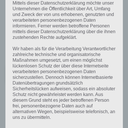
Mittels dieser Datenschutzerklärung möchte unser
Kostenlose GPS über eine Live Kartenansicht mit 2 und 3D Modus,
Unternehmen die Öffentlichkeit über Art, Umfang
einer Sprachausgabe und einer automatischen Wegumleitung wenn
und Zweck der von uns erhobenen, genutzten und
du zum Beispiel dein Ziel verpasst hast – alles kostenlos in dieser
verarbeiteten personenbezogenen Daten
Navigation App.
informieren. Ferner werden betroffene Personen
mittels dieser Datenschutzerklärung über die ihnen
Wenn du also auf ein paar kleine Schwächen keinen Wert legst und
zustehenden Rechte aufgeklärt.
dafür lieber den einen oder anderen Euro sparen möchtest, dann
besuche den Google Play Store und lade dir Navfree: Kostenlose GPS
Wir haben als für die Verarbeitung Verantwortlicher
runter:
zahlreiche technische und organisatorische
Maßnahmen umgesetzt, um einen möglichst
lückenlosen Schutz der über diese Internetseite
Navmii GPS Welt (Navfree)
verarbeiteten personenbezogenen Daten
Preis:
Kostenlos
sicherzustellen. Dennoch können Internetbasierte
Datenübertragungen grundsätzlich
Sicherheitslücken aufweisen, sodass ein absoluter
Schutz nicht gewährleistet werden kann. Aus
Sygic: GPS Navigation
diesem Grund steht es jeder betroffenen Person
frei, personenbezogene Daten auch auf
Die zurzeit am häufigstens runtergeladene Navigation App im
alternativen Wegen, beispielsweise telefonisch, an
Google Play Store ist die Navi App Sygic: GPS Navigation. Die sehr
uns zu übermitteln.
detaillierten Karten (mit 3D Gebäuden) werden hier ebenfalls von