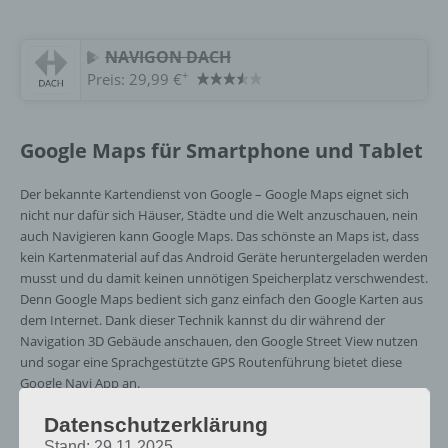
NAVIGON DACH
+
Preis:
29,99 €
Google Maps für Smartphone und Tablet
Der bekannte Kartendienst von Google – Google Maps eignet sich
nicht nur dafür sich Häuser, Städte und die Welt anzuschauen, nein
auch Navigieren kann Google Maps. Das schönste an Maps ist, dass
kein Kartenmaterial auf das Android Geräte heruntergeladen werden
musst und du damit keinen unnötigen Speicherplatz verschwendest.
Denn Google Maps bedient sich ganz einfach den Google Karten aus
dem Internet. Dank dieser Technik kannst du dir während der
Navigation 3D Gebäude anschauen, den Google Street View nutzen
und sogar eine Sprachgestützte GPS Routenführung bietet diese
Google Navi App an.
Datenschutzerklärung
Bedenke bitte, dass Google Maps eine konstante
Stand: 29.11.2025