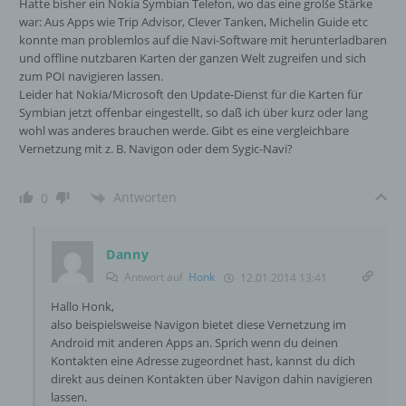
Hatte bisher ein Nokia Symbian Telefon, wo das eine große Stärke
Auftragsverarbeiter ist eine natürliche oder
war: Aus Apps wie Trip Advisor, Clever Tanken, Michelin Guide etc
juristische Person, Behörde, Einrichtung
konnte man problemlos auf die Navi-Software mit herunterladbaren
oder andere Stelle, die personenbezogene
und offline nutzbaren Karten der ganzen Welt zugreifen und sich
Daten im Auftrag des Verantwortlichen
zum POI navigieren lassen.
verarbeitet.
Leider hat Nokia/Microsoft den Update-Dienst für die Karten für
Symbian jetzt offenbar eingestellt, so daß ich über kurz oder lang
wohl was anderes brauchen werde. Gibt es eine vergleichbare
i) Empfänger
Vernetzung mit z. B. Navigon oder dem Sygic-Navi?
Empfänger ist eine natürliche oder juristische
Antworten
0
Person, Behörde, Einrichtung oder andere
Stelle, der personenbezogene Daten
offengelegt werden, unabhängig davon, ob
Danny
es sich bei ihr um einen Dritten handelt oder
nicht. Behörden, die im Rahmen eines
Antwort auf
Honk
12.01.2014 13:41
bestimmten Untersuchungsauftrags nach
Hallo Honk,
dem Unionsrecht oder dem Recht der
also beispielsweise Navigon bietet diese Vernetzung im
Mitgliedstaaten möglicherweise
Android mit anderen Apps an. Sprich wenn du deinen
personenbezogene Daten erhalten, gelten
Kontakten eine Adresse zugeordnet hast, kannst du dich
jedoch nicht als Empfänger.
direkt aus deinen Kontakten über Navigon dahin navigieren
lassen.