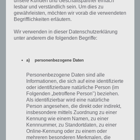
unsere Kunden und Geschäftspartner einfach
lesbar und verständlich sein. Um dies zu
gewährleisten, möchten wir vorab die verwendeten
Begrifflichkeiten erläutern.
Wir verwenden in dieser Datenschutzerklärung
unter anderem die folgenden Begriffe:
a) personenbezogene Daten
Personenbezogene Daten sind alle
Informationen, die sich auf eine identifizierte
oder identifizierbare natürliche Person (im
Folgenden „betroffene Person") beziehen.
The Curse Level 16
Als identifizierbar wird eine natürliche
Lösung
Person angesehen, die direkt oder indirekt,
insbesondere mittels Zuordnung zu einer
Kennung wie einem Namen, zu einer
Erneut eine neue Art von Rätsel erreicht uns in
Level 17
. Hier muss
Kennnummer, zu Standortdaten, zu einer
man die Steine so drehen, sodass diese mit der Farbe im Inneren
Online-Kennung oder zu einem oder
übereinstimmen. Als Tipp: Bringe zunächst alle roten Steine nach
mehreren besonderen Merkmalen, die