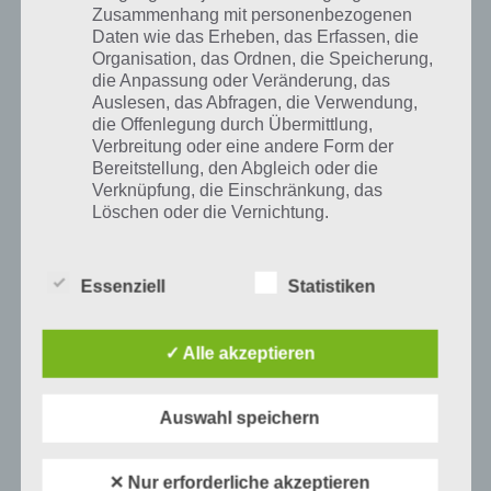
The Curse Level 18 Lösung
Zusammenhang mit personenbezogenen
Daten wie das Erheben, das Erfassen, die
Organisation, das Ordnen, die Speicherung,
In
Level 19
erwartet uns wieder ein Riddle. Die Antwort dieses mal
die Anpassung oder Veränderung, das
lautet “ORGAN”.
Auslesen, das Abfragen, die Verwendung,
die Offenlegung durch Übermittlung,
Zum Schluss noch die Lösung zu
Level 20 von The Curse
. Hierbei
Verbreitung oder eine andere Form der
handelt es sich wieder um ein neuen Typ von Rätsel. Wir müssen alle
Bereitstellung, den Abgleich oder die
Schrauben miteinander verbinden. Am Ende muss es sich um eine
Verknüpfung, die Einschränkung, das
verbundene Strecke handeln. Natürlich gibt es hier verschiedene
Löschen oder die Vernichtung.
Lösungen. Wir haben hier eine Variante:
Essenziell
Statistiken
d) Einschränkung der Verarbeitung
Einschränkung der Verarbeitung ist die
✓ Alle akzeptieren
Markierung gespeicherter
personenbezogener Daten mit dem Ziel, ihre
künftige Verarbeitung einzuschränken.
Auswahl speichern
e) Profiling
✕ Nur erforderliche akzeptieren