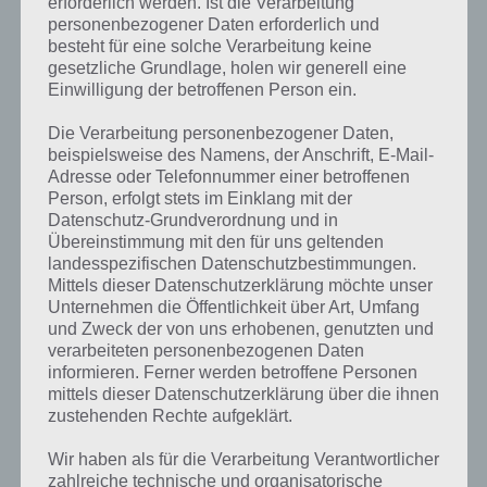
erforderlich werden. Ist die Verarbeitung
personenbezogener Daten erforderlich und
besteht für eine solche Verarbeitung keine
gesetzliche Grundlage, holen wir generell eine
Einwilligung der betroffenen Person ein.
Die Verarbeitung personenbezogener Daten,
beispielsweise des Namens, der Anschrift, E-Mail-
Adresse oder Telefonnummer einer betroffenen
The Curse Level 13
Person, erfolgt stets im Einklang mit der
Lösung
Datenschutz-Grundverordnung und in
Übereinstimmung mit den für uns geltenden
landesspezifischen Datenschutzbestimmungen.
Etwas Zeitdruck hat man in
Level 14
. Hier muss man innerhalb von 2
Mittels dieser Datenschutzerklärung möchte unser
Minuten versuchen, dass sich keine Linien mehr kreuzen. Im
Unternehmen die Öffentlichkeit über Art, Umfang
nachfolgenden Screenshot kannst du die Lösung sehen:
und Zweck der von uns erhobenen, genutzten und
verarbeiteten personenbezogenen Daten
informieren. Ferner werden betroffene Personen
mittels dieser Datenschutzerklärung über die ihnen
zustehenden Rechte aufgeklärt.
Wir haben als für die Verarbeitung Verantwortlicher
zahlreiche technische und organisatorische