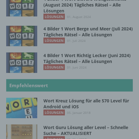
Auftragsverarbeiters befugt sind, die
(August 2024) Tägliches Rätsel – Alle
personenbezogenen Daten zu verarbeiten.
Lösungen
LÖSUNGEN
01. August 2024
4 Bilder 1 Wort Berge und Meer (Juli 2024)
k) Einwilligung
Tägliches Rätsel – Alle Lösungen
LÖSUNGEN
01. Juli 2024
Einwilligung ist jede von der betroffenen
Person freiwillig für den bestimmten Fall in
4 Bilder 1 Wort Richtig Lecker (Juni 2024)
informierter Weise und unmissverständlich
Tägliches Rätsel – Alle Lösungen
abgegebene Willensbekundung in Form
LÖSUNGEN
01. Juni 2024
einer Erklärung oder einer sonstigen
eindeutigen bestätigenden Handlung, mit der
die betroffene Person zu verstehen gibt, dass
Empfehlenswert
sie mit der Verarbeitung der sie betreffenden
personenbezogenen Daten einverstanden
Wort Kreuz Lösung für alle 570 Level für
ist.
Android und iOS
LÖSUNGEN
05. Januar 2018
Name und Anschrift des für die Verarbeitung
Wort Guru Lösung aller Level – Schnelle
Verantwortlichen
Suche – AKTUALISIERT