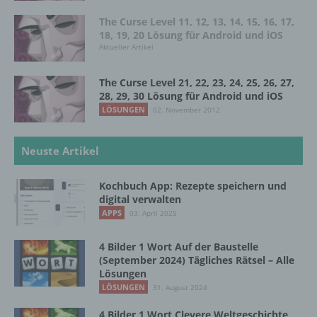
Empfänger ist eine natürliche oder juristische
Person, Behörde, Einrichtung oder andere
The Curse Level 11, 12, 13, 14, 15, 16, 17,
Stelle, der personenbezogene Daten
18, 19, 20 Lösung für Android und iOS
offengelegt werden, unabhängig davon, ob
Aktueller Artikel
es sich bei ihr um einen Dritten handelt oder
nicht. Behörden, die im Rahmen eines
The Curse Level 21, 22, 23, 24, 25, 26, 27,
bestimmten Untersuchungsauftrags nach
28, 29, 30 Lösung für Android und iOS
dem Unionsrecht oder dem Recht der
LÖSUNGEN
02. November 2012
Mitgliedstaaten möglicherweise
personenbezogene Daten erhalten, gelten
jedoch nicht als Empfänger.
Neuste Artikel
Kochbuch App: Rezepte speichern und
j) Dritter
digital verwalten
APPS
03. April 2025
Dritter ist eine natürliche oder juristische
Person, Behörde, Einrichtung oder andere
4 Bilder 1 Wort Auf der Baustelle
Stelle außer der betroffenen Person, dem
(September 2024) Tägliches Rätsel – Alle
Verantwortlichen, dem Auftragsverarbeiter
Lösungen
und den Personen, die unter der
LÖSUNGEN
31. August 2024
unmittelbaren Verantwortung des
Verantwortlichen oder des
4 Bilder 1 Wort Clevere Weltgeschichte