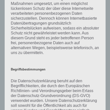
Maßnahmen umgesetzt, um einen möglichst
lückenlosen Schutz der über diese Internetseite
verarbeiteten personenbezogenen Daten
sicherzustellen. Dennoch können Internetbasierte
Datenübertragungen grundsätzlich
Sicherheitslücken aufweisen, sodass ein absoluter
The Curse Level 14 Lösung
Schutz nicht gewährleistet werden kann. Aus
diesem Grund steht es jeder betroffenen Person
Bereits schwieriger als das erste Rätsel dieser Art ist
Level 15
. Hier
frei, personenbezogene Daten auch auf
muss man die Blöcke verschieben, sodass der Mannequin Block
alternativen Wegen, beispielsweise telefonisch, an
nach unten rausfahren kann. Solltest du hier nicht weiterkommen,
uns zu übermitteln.
so schaue einfach in das Video. Das Level beginnt bei 1:26 Minuten.
Man muss den Mannequin Block zunächst nach rechts verschieben,
dann nach unten und dann wieder um einen nach links.
Begriffsbestimmungen
In
Level 16
muss man einem Seil entlang. Dabei muss man jeden
Die Datenschutzerklärung beruht auf den
Knoten einmal berühren und dann wieder zum Anfang kommen.
Begrifflichkeiten, die durch den Europäischen
Richtlinien- und Verordnungsgeber beim Erlass
Dann gilt das Level als bestanden. Hier gibt es verschiedene
der Datenschutz-Grundverordnung (DS-GVO)
Lösungswege. Wir haben eine Variante mal aufgezeichnet in
verwendet wurden. Unsere Datenschutzerklärung
folgendem Screenshot:
soll sowohl für die Öffentlichkeit als auch für