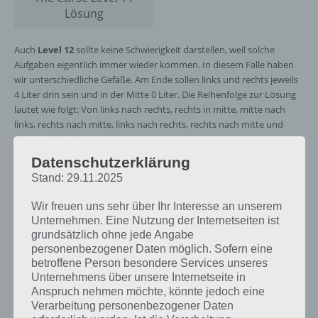
Lösung
Auch
Level 12
sollte keine Schwierigkeit darstellen, weil solche
Aufgaben eigentlich immer wieder kommen. In diesem Falle haben
wir unterschiedliche Gefäße. Am Ende sollen links und rechts jeweils
4 Liter drin sein und in der Mitte 0 Liter. Die Reihenfolge zur Lösung
lautet wie folgt: Von links nach rechts, rechts in mitte, mitte nach
links, rechts nach mitte, links nach rechts, rechts nach mitte und
mitte nach links.
Datenschutzerklärung
In
Level 13
ist es deine Aufgabe in 5 Schritten alle Lichter
Stand: 29.11.2025
ausschalten. Klicke dazu einfach auf die Lampen wie im
naachfolgenden Screenshot zu sehen:
Wir freuen uns sehr über Ihr Interesse an unserem
Unternehmen. Eine Nutzung der Internetseiten ist
grundsätzlich ohne jede Angabe
personenbezogener Daten möglich. Sofern eine
betroffene Person besondere Services unseres
Unternehmens über unsere Internetseite in
Anspruch nehmen möchte, könnte jedoch eine
Verarbeitung personenbezogener Daten