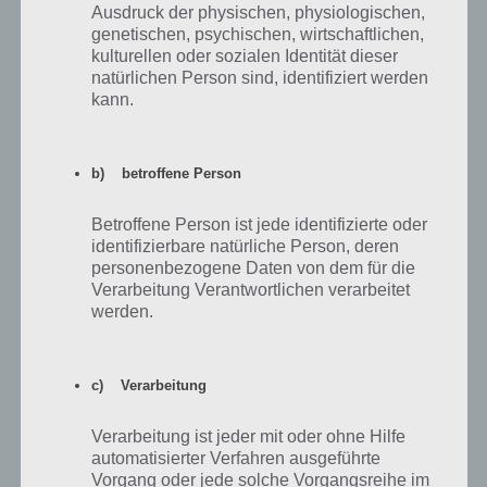
oben, dann die grünen in die Mitte und dadurch sollte das Rätsel so
Ausdruck der physischen, physiologischen,
gut wie gelöst sein.
genetischen, psychischen, wirtschaftlichen,
kulturellen oder sozialen Identität dieser
In
Level 18
muss man wieder Fäden spannen, sodass in jedem Feld
natürlichen Person sind, identifiziert werden
ein Paar Kugeln (gelb und rot) liegen. Wie das ganze am Ende
kann.
aussehen muss, kannst du hier sehen:
b) betroffene Person
Betroffene Person ist jede identifizierte oder
identifizierbare natürliche Person, deren
personenbezogene Daten von dem für die
Verarbeitung Verantwortlichen verarbeitet
werden.
c) Verarbeitung
Verarbeitung ist jeder mit oder ohne Hilfe
automatisierter Verfahren ausgeführte
Vorgang oder jede solche Vorgangsreihe im