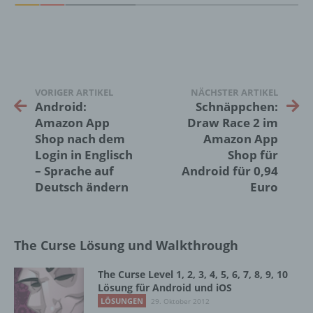
Sind die Zwecke und Mittel dieser
Verarbeitung durch das Unionsrecht oder
das Recht der Mitgliedstaaten vorgegeben,
so kann der Verantwortliche
beziehungsweise können die bestimmten
Kriterien seiner Benennung nach dem
Unionsrecht oder dem Recht der
VORIGER ARTIKEL
NÄCHSTER ARTIKEL
Mitgliedstaaten vorgesehen werden.
Android:
Schnäppchen:
Amazon App
Draw Race 2 im
Shop nach dem
Amazon App
h) Auftragsverarbeiter
Login in Englisch
Shop für
– Sprache auf
Android für 0,94
Auftragsverarbeiter ist eine natürliche oder
Deutsch ändern
Euro
juristische Person, Behörde, Einrichtung
oder andere Stelle, die personenbezogene
Daten im Auftrag des Verantwortlichen
verarbeitet.
The Curse Lösung und Walkthrough
The Curse Level 1, 2, 3, 4, 5, 6, 7, 8, 9, 10
i) Empfänger
Lösung für Android und iOS
LÖSUNGEN
29. Oktober 2012