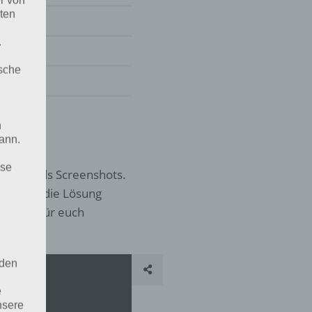
r von
ten
.
ische
n
ann.
ise
 sowie als Screenshots.
 gibt es die Lösung
folgend für euch
 den
e
nsere