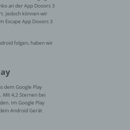
anko an der App Dooors 3
ert. Jedoch können wir
er
om Escape App Dooors 3
ung
droid folgen, haben wir
lay
hen,
ng,
us dem Google Play
essen,
 Mit 4,2 Sternen bei
ser
den. Im Google Play
 dein Android Gerät