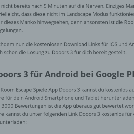
d) Einschränkung der Verarbeitung
 nicht bereits nach 5 Minuten auf die Nerven. Einziges M
 vielleicht, dass diese nicht im Landscape Modus funktioni
Einschränkung der Verarbeitung ist die Markierung gespeichert
r dieses Manko hinwegsehen, denn ansonsten ist die Ro
personenbezogener Daten mit dem Ziel, ihre künftige Verarbeit
einzuschränken.
l gelungen.
hdem nun die kostenlosen Download Links für iOS und An
e) Profiling
h schon die Lösung zu Dooors 3 für dich bereit gestellt.
Profiling ist jede Art der automatisierten Verarbeitung
personenbezogener Daten, die darin besteht, dass diese
ooors 3 für Android bei Google P
personenbezogenen Daten verwendet werden, um bestimmte
persönliche Aspekte, die sich auf eine natürliche Person bezie
zu bewerten, insbesondere, um Aspekte bezüglich Arbeitsleistu
 Room Escape Spiele App Dooors 3 kannst du kostenlos a
wirtschaftlicher Lage, Gesundheit, persönlicher Vorlieben, Inter
re für dein Android Smartphone und Tablet herunterladen.
Zuverlässigkeit, Verhalten, Aufenthaltsort oder Ortswechsel die
natürlichen Person zu analysieren oder vorherzusagen.
t 3000 Bewertungen ist die App überaus gut bewertet wor
re kannst du unter folgenden Link Dooors 3 kostenlos für
unterladen:
f) Pseudonymisierung