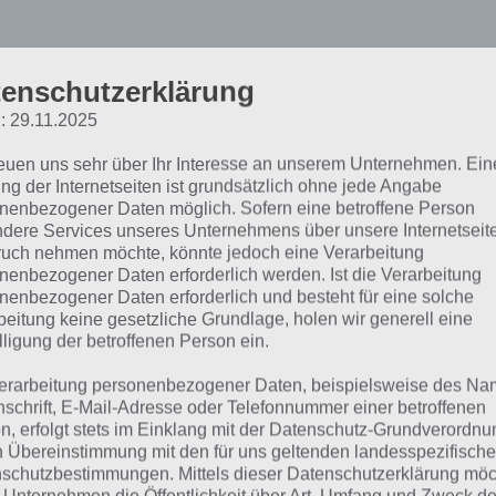
enschutzerklärung
: 29.11.2025
ooors 3 – Komplettlösun
reuen uns sehr über Ihr Interesse an unserem Unternehmen. Ein
ng der Internetseiten ist grundsätzlich ohne jede Angabe
nenbezogener Daten möglich. Sofern eine betroffene Person
 haben unsere Lösung zu Dooors 3 in insgesamt vier große 
dere Services unseres Unternehmens über unsere Internetseite
enen Level / Welten eingeteilt, da die Spiele App extrem u
uch nehmen möchte, könnte jedoch eine Verarbeitung
nenbezogener Daten erforderlich werden. Ist die Verarbeitung
die Übersicht wahren wollen. Solltest du irgendwo trotz 
nenbezogener Daten erforderlich und besteht für eine solche
endwo nicht weiterkommen, so meldet euch einfach in d
beitung keine gesetzliche Grundlage, holen wir generell eine
lligung der betroffenen Person ein.
sem Artikel. Wir versuchen euch dann entsprechend weite
blick über die einzelnen Teile von unserer Land of the D
erarbeitung personenbezogener Daten, beispielsweise des Na
nschrift, E-Mail-Adresse oder Telefonnummer einer betroffenen
n, erfolgt stets im Einklang mit der Datenschutz-Grundverordnu
ooors 3 Lösung – Level 1, 2, 3, 4, 5, 6, 7, 8, 9, 10
n Übereinstimmung mit den für uns geltenden landesspezifisch
schutzbestimmungen. Mittels dieser Datenschutzerklärung mö
ooors 3 Lösung – Level 11, 12, 13, 14, 15, 16, 17, 18, 19, 20