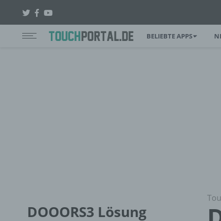
BELIEBTE APPS
N
Tou
D
DOOORS3 Lösung