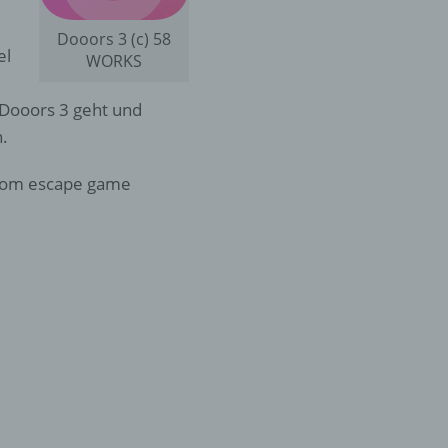
Dooors 3 (c) 58
el
WORKS
n Dooors 3 geht und
.
 room escape game