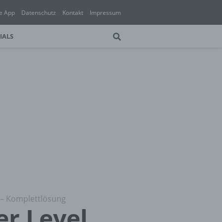
e App
Datenschutz
Kontakt
Impressum
IALS
S – Komplettlösung
er Level