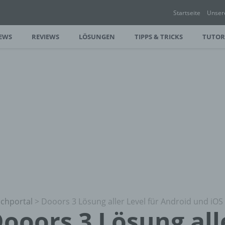
Startseite
Unser
EWS
REVIEWS
LÖSUNGEN
TIPPS & TRICKS
TUTOR
chportal
>
Dooors 3 Lösung aller Level für Android und iO
ooors 3 Lösung all