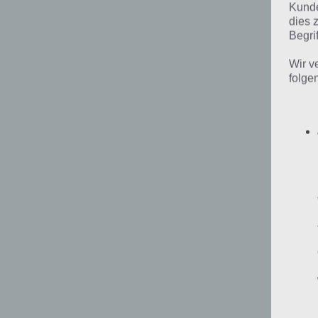
Kunde
dies 
Begrif
Wir v
folge