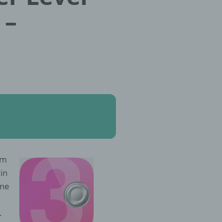
 –
om
in
ine
.