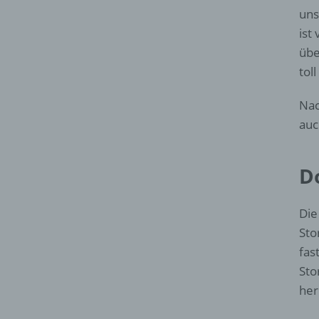
uns
ist
übe
tol
Nac
auc
D
Die
Sto
fas
Sto
her