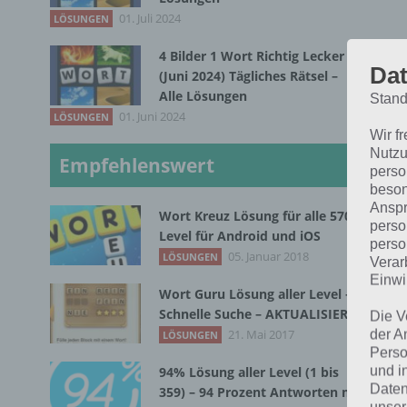
01. Juli 2024
LÖSUNGEN
4 Bilder 1 Wort Richtig Lecker
Dat
(Juni 2024) Tägliches Rätsel –
Alle Lösungen
Stand
01. Juni 2024
LÖSUNGEN
D
Wir f
Nutzu
Empfehlenswert
perso
Wir
beson
eig
Anspr
Wort Kreuz Lösung für alle 570
perso
so 
Level für Android und iOS
perso
05. Januar 2018
irg
LÖSUNGEN
Verar
Einwi
die
Wort Guru Lösung aller Level –
Übe
Schnelle Suche – AKTUALISIERT
Die V
21. Mai 2017
der A
LÖSUNGEN
Perso
D
und i
94% Lösung aller Level (1 bis
Daten
359) – 94 Prozent Antworten mit
D