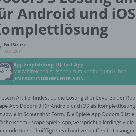
ür Android und iOS
omplettlösung
Paul Stelzer
03.01.2014
App Empfehlung: IQ Test App
Mit zahlreichen Aufgaben zum Knobeln und Üben
JETZT KOSTENLOS HERUNTERLADEN
diesem Artikel findest du die Lösung aller Level zu der Ro
ape App Dooors 3 für Android und iOS als Komplettlösung 
t sowie in Screenshot Form. Die Spiele App Dooors 3 ist e
fache Room Escape Spiele App, verspricht allerdings viele
nnende Rätsel, knifflige Level und verblüffende Lösungen