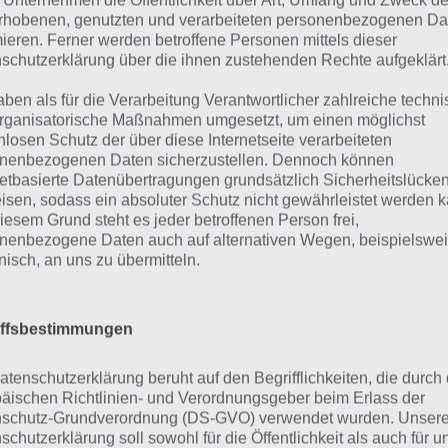
 Unternehmen die Öffentlichkeit über Art, Umfang und Zweck de
rhobenen, genutzten und verarbeiteten personenbezogenen Da
ooors 3 Lösung – Level 21, 22, 23, 24, 25, 26, 27, 28, 29, 30
mieren. Ferner werden betroffene Personen mittels dieser
schutzerklärung über die ihnen zustehenden Rechte aufgeklärt
evel 31, 32, 33, 34, 35, 36, 37, 38, 39, 40
aben als für die Verarbeitung Verantwortlicher zahlreiche techn
ösung als Video (siehe unten)
rganisatorische Maßnahmen umgesetzt, um einen möglichst
nlosen Schutz der über diese Internetseite verarbeiteten
nenbezogenen Daten sicherzustellen. Dennoch können
netbasierte Datenübertragungen grundsätzlich Sicherheitslücke
ösung als Video Walkthrough
isen, sodass ein absoluter Schutz nicht gewährleistet werden k
iesem Grund steht es jeder betroffenen Person frei,
nenbezogene Daten auch auf alternativen Wegen, beispielswe
hfolgend haben wir die Lösung zur Spiele App in Textform
onisch, an uns zu übermitteln.
ltest du in Dooors 3 trotzdem einmal nicht weiterkommen,
ürlich auch als Video Walkthrough. Dieses haben wir nach
sgesucht:
iffsbestimmungen
atenschutzerklärung beruht auf den Begrifflichkeiten, die durch
äischen Richtlinien- und Verordnungsgeber beim Erlass der
schutz-Grundverordnung (DS-GVO) verwendet wurden. Unser
schutzerklärung soll sowohl für die Öffentlichkeit als auch für u