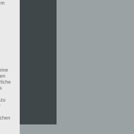
 Um
eine
den
rliche
s
 zu
r
lichen