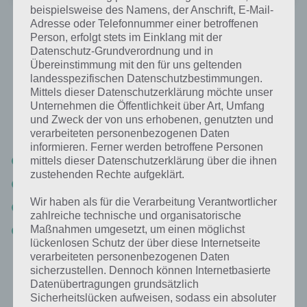
beispielsweise des Namens, der Anschrift, E-Mail-
Adresse oder Telefonnummer einer betroffenen
Person, erfolgt stets im Einklang mit der
Dooors 2 Lösung aller Level
Datenschutz-Grundverordnung und in
Übereinstimmung mit den für uns geltenden
Nachfolgend haben wir in der Übersicht die Lösung zu den einzelnen
landesspezifischen Datenschutzbestimmungen.
Level von Dooors 2. Klicke einfach auf den entsprechenden Artikel,
Mittels dieser Datenschutzerklärung möchte unser
um dir die Lösung zu den einzelnen Levels anzusehen. Zudem
Unternehmen die Öffentlichkeit über Art, Umfang
findest du oben links die Artikel dieser Serie und kannst so direkt zur
und Zweck der von uns erhobenen, genutzten und
Lösung springen.
verarbeiteten personenbezogenen Daten
informieren. Ferner werden betroffene Personen
Dooors 2 Level 1, 2, 3, 4, 5, 6, 7, 8, 9, 10 Lösung
mittels dieser Datenschutzerklärung über die ihnen
zustehenden Rechte aufgeklärt.
Dooors 2 Level 11, 12, 13, 14, 15, 16, 17, 18, 19, 20 Lösung
Wir haben als für die Verarbeitung Verantwortlicher
Dooors 2 Level 21, 22, 23, 24, 25, 26, 27, 28, 29, 30 Lösung
zahlreiche technische und organisatorische
Maßnahmen umgesetzt, um einen möglichst
Dooors 2 Level 31, 32, 33, 34, 35, 36, 37, 38, 39, 40 Lösung
lückenlosen Schutz der über diese Internetseite
verarbeiteten personenbezogenen Daten
Sobald neue Level zu Dooors 2 hinzugefügt werden, werden wir die
sicherzustellen. Dennoch können Internetbasierte
Lösung entsprechend ergänzen.
Datenübertragungen grundsätzlich
Sicherheitslücken aufweisen, sodass ein absoluter