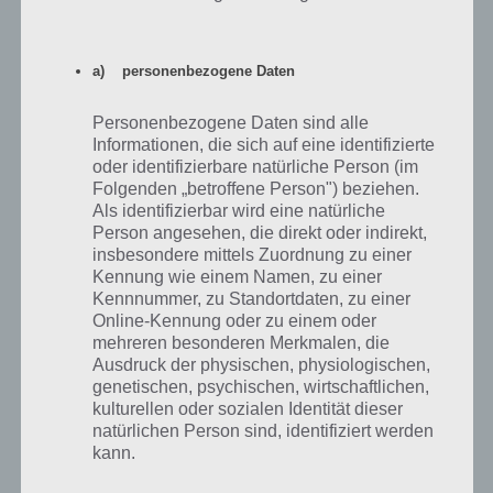
a) personenbezogene Daten
4
KOMMENTARE
Personenbezogene Daten sind alle
Informationen, die sich auf eine identifizierte
neuste
oder identifizierbare natürliche Person (im
Folgenden „betroffene Person") beziehen.
Als identifizierbar wird eine natürliche
Person angesehen, die direkt oder indirekt,
Matthias
01.04.2014 19:36
insbesondere mittels Zuordnung zu einer
Kennung wie einem Namen, zu einer
Hilfe komme bei Level 59 nicht weiter. ….
Kennnummer, zu Standortdaten, zu einer
Online-Kennung oder zu einem oder
Antworten
mehreren besonderen Merkmalen, die
0
Ausdruck der physischen, physiologischen,
genetischen, psychischen, wirtschaftlichen,
kulturellen oder sozialen Identität dieser
natürlichen Person sind, identifiziert werden
Werner Kl.
30.08.2013 15:20
kann.
Hilfe ich komm bei Level 49 nicht weiter ????!!!!???