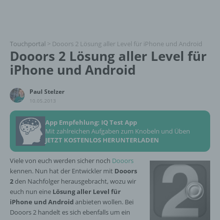
Touchportal
>
Dooors 2 Lösung aller Level für iPhone und Android
Dooors 2 Lösung aller Level für
iPhone und Android
Paul Stelzer
10.05.2013
App Empfehlung: IQ Test App
Mit zahlreichen Aufgaben zum Knobeln und Üben
JETZT KOSTENLOS HERUNTERLADEN
Viele von euch werden sicher noch
Dooors
kennen. Nun hat der Entwickler mit
Dooors
2
den Nachfolger herausgebracht, wozu wir
euch nun eine
Lösung aller Level für
iPhone und Android
anbieten wollen. Bei
Dooors 2 handelt es sich ebenfalls um ein