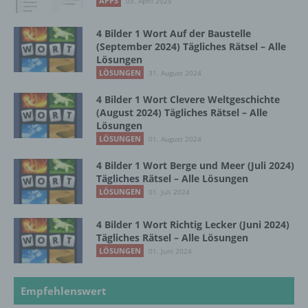
APPS
03. April 2025
dass die personenbezogenen Daten nicht
einer identifizierten oder identifizierbaren
4 Bilder 1 Wort Auf der Baustelle
natürlichen Person zugewiesen werden.
(September 2024) Tägliches Rätsel – Alle
Lösungen
LÖSUNGEN
31. August 2024
g) Verantwortlicher oder für die Verarbeitung
Verantwortlicher
4 Bilder 1 Wort Clevere Weltgeschichte
(August 2024) Tägliches Rätsel – Alle
Lösungen
Verantwortlicher oder für die Verarbeitung
LÖSUNGEN
01. August 2024
Verantwortlicher ist die natürliche oder
juristische Person, Behörde, Einrichtung
4 Bilder 1 Wort Berge und Meer (Juli 2024)
oder andere Stelle, die allein oder
Tägliches Rätsel – Alle Lösungen
gemeinsam mit anderen über die Zwecke
LÖSUNGEN
01. Juli 2024
und Mittel der Verarbeitung von
personenbezogenen Daten entscheidet.
Sind die Zwecke und Mittel dieser
4 Bilder 1 Wort Richtig Lecker (Juni 2024)
Verarbeitung durch das Unionsrecht oder
Tägliches Rätsel – Alle Lösungen
das Recht der Mitgliedstaaten vorgegeben,
LÖSUNGEN
01. Juni 2024
so kann der Verantwortliche
beziehungsweise können die bestimmten
Empfehlenswert
Kriterien seiner Benennung nach dem
Unionsrecht oder dem Recht der