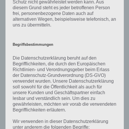
Schutz nicht gewährleistet werden kann. Aus
diesem Grund steht es jeder betroffenen Person
frei, personenbezogene Daten auch auf
Auf WhatsApp teilen
Teilen auf Facebook
alternativen Wegen, beispielsweise telefonisch, an
uns zu übermitteln.
Tweet auf Twitter
Begriffsbestimmungen
Nächster Artikel in dieser Serie
Die Datenschutzerklärung beruht auf den
Begrifflichkeiten, die durch den Europäischen
Mehr Artikel hier auf Touchportal
Richtlinien- und Verordnungsgeber beim Erlass
der Datenschutz-Grundverordnung (DS-GVO)
verwendet wurden. Unsere Datenschutzerklärung
soll sowohl für die Öffentlichkeit als auch für
unsere Kunden und Geschäftspartner einfach
lesbar und verständlich sein. Um dies zu
gewährleisten, möchten wir vorab die verwendeten
Begrifflichkeiten erläutern.
Wir verwenden in dieser Datenschutzerklärung
unter anderem die folgenden Begriffe: