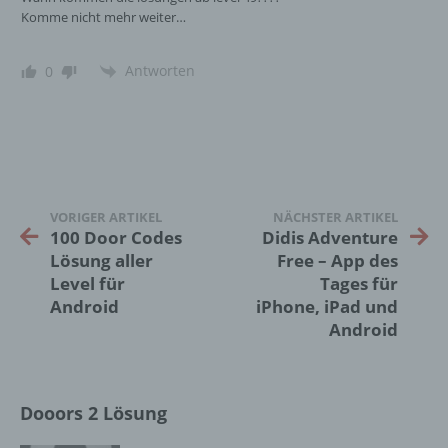
Verbreitung oder eine andere Form der
Komme nicht mehr weiter…
Bereitstellung, den Abgleich oder die
Verknüpfung, die Einschränkung, das
Löschen oder die Vernichtung.
Antworten
0
d) Einschränkung der Verarbeitung
Einschränkung der Verarbeitung ist die
Markierung gespeicherter
VORIGER ARTIKEL
NÄCHSTER ARTIKEL
personenbezogener Daten mit dem Ziel, ihre
100 Door Codes
Didis Adventure
künftige Verarbeitung einzuschränken.
Lösung aller
Free – App des
Level für
Tages für
Android
iPhone, iPad und
e) Profiling
Android
Profiling ist jede Art der automatisierten
Verarbeitung personenbezogener Daten, die
darin besteht, dass diese
Dooors 2 Lösung
personenbezogenen Daten verwendet
werden, um bestimmte persönliche Aspekte,