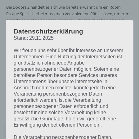
Bei Dooors 2 handelt es sich wie bereits erwähnt um ein Room
Escape Spiel. Hierbei muss man verschiedene Rätsel lösen, um zum
nächsten Level zu gelangen. Dooors 2 überzeugt dabei vor allem
durch eine sehr schöne Oberfläche sowie einer tollen Grafik. Um die
Datenschutzerklärung
Lösung für Dooors 2 herauszubekommen, muss man manchmal
Stand: 29.11.2025
Objekte aufnehmen, Objekte anklicken und vieles mehr.
Wir freuen uns sehr über Ihr Interesse an unserem
Die Level von Dooors 2 sind dabei sehr unterschiedlich und machen
Unternehmen. Eine Nutzung der Internetseiten ist
grundsätzlich ohne jede Angabe
sehr viel Spaß. Auch muss man sein iOS Gerät schütteln und neigen.
personenbezogener Daten möglich. Sofern eine
Derzeit verfügt die Spiele App Dooors 2 über 40 Level, weitere
betroffene Person besondere Services unseres
kommen durch Updates in den nächsten Wochen hinzu.
Unternehmens über unsere Internetseite in
Anspruch nehmen möchte, könnte jedoch eine
Dooors 2 steht kostenlos zum Downoad bereit. Nachfolgend der
Verarbeitung personenbezogener Daten
Link zum Download von Dooors 2 für iPhone, iPad und iPod Touch
erforderlich werden. Ist die Verarbeitung
im iTunes App Store für iOS, wobei mindestens iOS 5 installiert sein
personenbezogener Daten erforderlich und
muss. Dooors 2 ist zudem für das neue iPhone 5 optimiert:
besteht für eine solche Verarbeitung keine
gesetzliche Grundlage, holen wir generell eine
Einwilligung der betroffenen Person ein.
DOOORS 2 - room escape game -
Preis:
Kostenlos
Die Verarbeitung personenbezogener Daten,