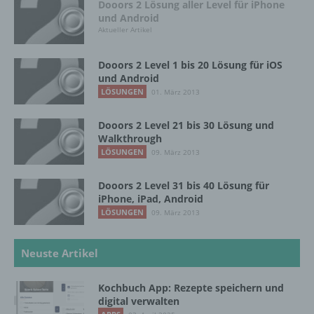
Dooors 2 Lösung aller Level für iPhone
die sich auf eine natürliche Person beziehen,
und Android
zu bewerten, insbesondere, um Aspekte
Aktueller Artikel
bezüglich Arbeitsleistung, wirtschaftlicher
Lage, Gesundheit, persönlicher Vorlieben,
Interessen, Zuverlässigkeit, Verhalten,
Dooors 2 Level 1 bis 20 Lösung für iOS
Aufenthaltsort oder Ortswechsel dieser
und Android
natürlichen Person zu analysieren oder
LÖSUNGEN
01. März 2013
vorherzusagen.
Dooors 2 Level 21 bis 30 Lösung und
Walkthrough
f) Pseudonymisierung
LÖSUNGEN
09. März 2013
Pseudonymisierung ist die Verarbeitung
Dooors 2 Level 31 bis 40 Lösung für
personenbezogener Daten in einer Weise,
iPhone, iPad, Android
auf welche die personenbezogenen Daten
LÖSUNGEN
09. März 2013
ohne Hinzuziehung zusätzlicher
Informationen nicht mehr einer spezifischen
Neuste Artikel
betroffenen Person zugeordnet werden
können, sofern diese zusätzlichen
Informationen gesondert aufbewahrt werden
Kochbuch App: Rezepte speichern und
und technischen und organisatorischen
digital verwalten
Maßnahmen unterliegen, die gewährleisten,