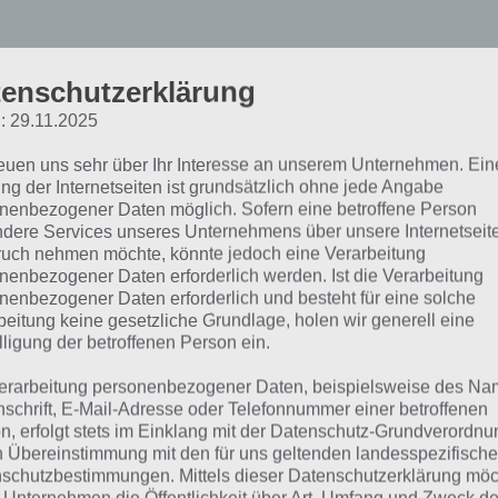
enschutzerklärung
: 29.11.2025
reuen uns sehr über Ihr Interesse an unserem Unternehmen. Ein
ng der Internetseiten ist grundsätzlich ohne jede Angabe
nenbezogener Daten möglich. Sofern eine betroffene Person
dere Services unseres Unternehmens über unsere Internetseite
uch nehmen möchte, könnte jedoch eine Verarbeitung
nenbezogener Daten erforderlich werden. Ist die Verarbeitung
nenbezogener Daten erforderlich und besteht für eine solche
 Bilder 1 Wort Lösung Täg
beitung keine gesetzliche Grundlage, holen wir generell eine
lligung der betroffenen Person ein.
ätsel Ruf der Natur
erarbeitung personenbezogener Daten, beispielsweise des Na
nschrift, E-Mail-Adresse oder Telefonnummer einer betroffenen
n, erfolgt stets im Einklang mit der Datenschutz-Grundverordnu
it du schnell zur entsprechenden 4 Bilder 1 Wort Lösung 
n Übereinstimmung mit den für uns geltenden landesspezifisch
ingen kannst, haben wir hier die entsprechende Übersicht
schutzbestimmungen. Mittels dieser Datenschutzerklärung mö