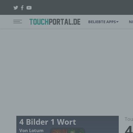
BELIEBTE APPS
N
Tou
4 Bilder 1 Wort
4
Von Lotum