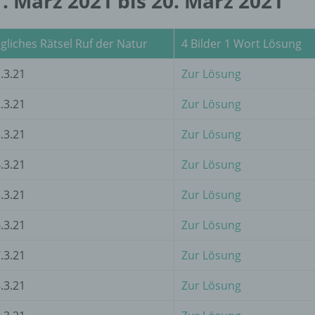
. März 2021 bis 20. März 2021
d) Einschränkung der Verarbeitung
Einschränkung der Verarbeitung ist die Markierung gespeichert
gliches Rätsel Ruf der Natur
4 Bilder 1 Wort Lösung
personenbezogener Daten mit dem Ziel, ihre künftige Verarbeit
einzuschränken.
.3.21
Zur Lösung
.3.21
Zur Lösung
e) Profiling
.3.21
Zur Lösung
Profiling ist jede Art der automatisierten Verarbeitung
personenbezogener Daten, die darin besteht, dass diese
.3.21
Zur Lösung
personenbezogenen Daten verwendet werden, um bestimmte
persönliche Aspekte, die sich auf eine natürliche Person bezie
.3.21
Zur Lösung
zu bewerten, insbesondere, um Aspekte bezüglich Arbeitsleistu
wirtschaftlicher Lage, Gesundheit, persönlicher Vorlieben, Inter
.3.21
Zur Lösung
Zuverlässigkeit, Verhalten, Aufenthaltsort oder Ortswechsel die
natürlichen Person zu analysieren oder vorherzusagen.
.3.21
Zur Lösung
.3.21
Zur Lösung
f) Pseudonymisierung