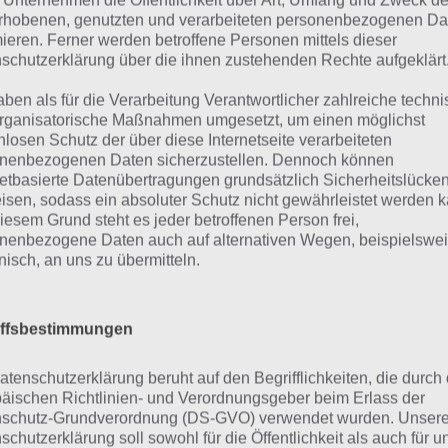
 Unternehmen die Öffentlichkeit über Art, Umfang und Zweck de
dex]
rhobenen, genutzten und verarbeiteten personenbezogenen Da
mieren. Ferner werden betroffene Personen mittels dieser
schutzerklärung über die ihnen zustehenden Rechte aufgeklärt
 4 Bilder 1 Wort musst du anhand von Bildern die entspr
ausbekommen. Dies ist teilweise gar nicht so einfach und 
aben als für die Verarbeitung Verantwortlicher zahlreiche techn
wer. Aus diesem Grund präsentieren wir für das tägliche 
rganisatorische Maßnahmen umgesetzt, um einen möglichst
nlosen Schutz der über diese Internetseite verarbeiteten
z 2021 lautet das Paket Ruf der Natur, die Wörter sind al
nenbezogenen Daten sicherzustellen. Dennoch können
 Natur angesiedelt.
netbasierte Datenübertragungen grundsätzlich Sicherheitslücke
isen, sodass ein absoluter Schutz nicht gewährleistet werden k
iesem Grund steht es jeder betroffenen Person frei,
nenbezogene Daten auch auf alternativen Wegen, beispielswe
onisch, an uns zu übermitteln.
iffsbestimmungen
atenschutzerklärung beruht auf den Begrifflichkeiten, die durch
äischen Richtlinien- und Verordnungsgeber beim Erlass der
schutz-Grundverordnung (DS-GVO) verwendet wurden. Unser
schutzerklärung soll sowohl für die Öffentlichkeit als auch für u