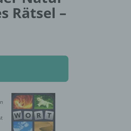
s Rätsel –
en
st