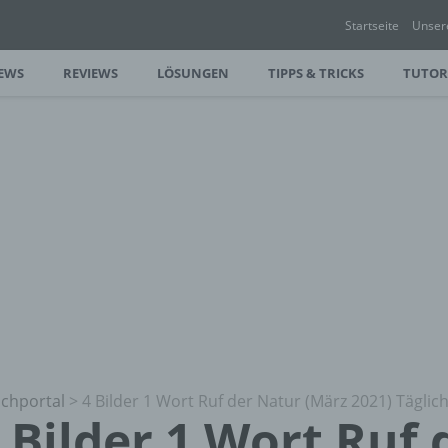
Startseite
Unser
EWS
REVIEWS
LÖSUNGEN
TIPPS & TRICKS
TUTOR
chportal
>
4 Bilder 1 Wort Ruf der Natur (März 2021) Täglic
 Bilder 1 Wort Ruf