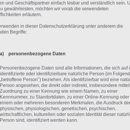
n und Geschäftspartner einfach lesbar und verständlich sein.
zu gewährleisten, möchten wir vorab die verwendeten
flichkeiten erläutern.
ier findest du die 4 Bilder 1 Wort Lösung für Ruf der Natur f
erwenden in dieser Datenschutzerklärung unter anderem die
den Monat März 2021
nden Begriffe:
sungen für Ruf der Natur – 1. Mä
a) personenbezogene Daten
0. März 2021
Personenbezogene Daten sind alle Informationen, die sich auf 
identifizierte oder identifizierbare natürliche Person (im Folgen
r die Lösungen für 4 Bilder 1 Wort Ruf der Natur vom 1. 
„betroffene Person") beziehen. Als identifizierbar wird eine natü
1.
Person angesehen, die direkt oder indirekt, insbesondere mittel
Zuordnung zu einer Kennung wie einem Namen, zu einer
Kennnummer, zu Standortdaten, zu einer Online-Kennung oder
gliches Rätsel Ruf der Natur
4 Bilder 1 Wort Lösung
einem oder mehreren besonderen Merkmalen, die Ausdruck de
physischen, physiologischen, genetischen, psychischen,
3.21
Zur Lösung
wirtschaftlichen, kulturellen oder sozialen Identität dieser natür
Person sind, identifiziert werden kann.
3.21
Zur Lösung