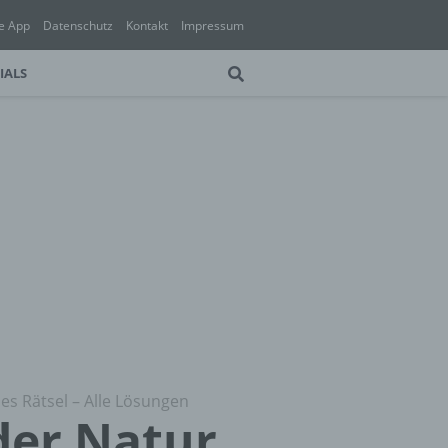
e App
Datenschutz
Kontakt
Impressum
IALS
hes Rätsel – Alle Lösungen
 der Natur