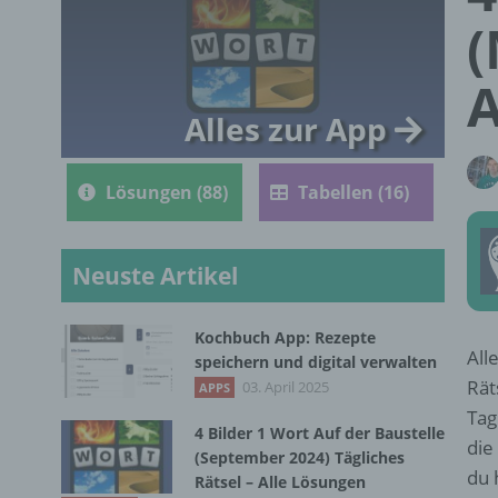
(
A
Alles zur App
Lösungen (88)
Tabellen (16)
Neuste Artikel
Kochbuch App: Rezepte
All
speichern und digital verwalten
Rät
03. April 2025
APPS
Tag
4 Bilder 1 Wort Auf der Baustelle
die
(September 2024) Tägliches
du 
Rätsel – Alle Lösungen