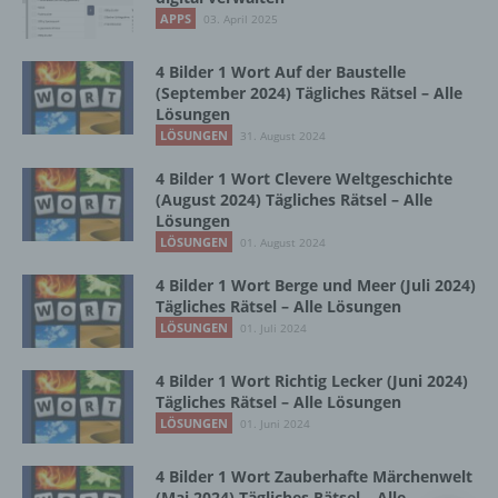
Vorgang oder jede solche Vorgangsreihe im
APPS
03. April 2025
Zusammenhang mit personenbezogenen
Daten wie das Erheben, das Erfassen, die
Organisation, das Ordnen, die Speicherung,
4 Bilder 1 Wort Auf der Baustelle
die Anpassung oder Veränderung, das
(September 2024) Tägliches Rätsel – Alle
Lösungen
Auslesen, das Abfragen, die Verwendung,
die Offenlegung durch Übermittlung,
LÖSUNGEN
31. August 2024
Verbreitung oder eine andere Form der
4 Bilder 1 Wort Clevere Weltgeschichte
Bereitstellung, den Abgleich oder die
(August 2024) Tägliches Rätsel – Alle
Verknüpfung, die Einschränkung, das
Lösungen
Löschen oder die Vernichtung.
LÖSUNGEN
01. August 2024
4 Bilder 1 Wort Berge und Meer (Juli 2024)
d) Einschränkung der Verarbeitung
Tägliches Rätsel – Alle Lösungen
LÖSUNGEN
01. Juli 2024
Einschränkung der Verarbeitung ist die
Markierung gespeicherter
4 Bilder 1 Wort Richtig Lecker (Juni 2024)
personenbezogener Daten mit dem Ziel, ihre
Tägliches Rätsel – Alle Lösungen
künftige Verarbeitung einzuschränken.
LÖSUNGEN
01. Juni 2024
4 Bilder 1 Wort Zauberhafte Märchenwelt
e) Profiling
(Mai 2024) Tägliches Rätsel – Alle