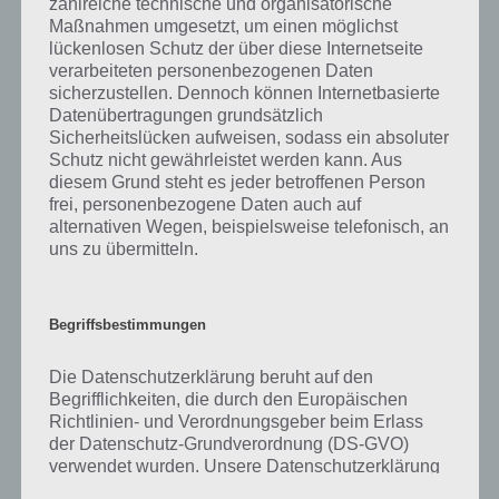
zahlreiche technische und organisatorische
was gibt es dazu zu wissen? Passt das Wort auch zu Ruf der Natur?
Maßnahmen umgesetzt, um einen möglichst
Zu bestimmten Lösungen präsentieren wir daher auch immer eine
lückenlosen Schutz der über diese Internetseite
kurze Begriffserklärung!
verarbeiteten personenbezogenen Daten
sicherzustellen. Dennoch können Internetbasierte
Zu Quaken haben wir zunächst keine weiteren Informationen parat!
Datenübertragungen grundsätzlich
Sicherheitslücken aufweisen, sodass ein absoluter
Schutz nicht gewährleistet werden kann. Aus
diesem Grund steht es jeder betroffenen Person
frei, personenbezogene Daten auch auf
Auf WhatsApp teilen
Teilen auf Facebook
alternativen Wegen, beispielsweise telefonisch, an
uns zu übermitteln.
Tweet auf Twitter
Begriffsbestimmungen
Mehr Artikel hier auf Touchportal
Die Datenschutzerklärung beruht auf den
Begrifflichkeiten, die durch den Europäischen
Richtlinien- und Verordnungsgeber beim Erlass
der Datenschutz-Grundverordnung (DS-GVO)
verwendet wurden. Unsere Datenschutzerklärung
soll sowohl für die Öffentlichkeit als auch für