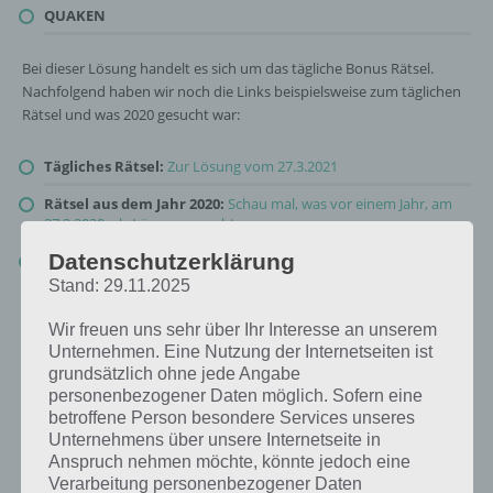
QUAKEN
Bei dieser Lösung handelt es sich um das tägliche Bonus Rätsel.
Nachfolgend haben wir noch die Links beispielsweise zum täglichen
Rätsel und was 2020 gesucht war:
Tägliches Rätsel:
Zur Lösung vom 27.3.2021
Rätsel aus dem Jahr 2020:
Schau mal, was vor einem Jahr, am
27.3.2020, als Lösung gesucht war
Datenschutzerklärung
Zur Übersicht
:
4 Bilder 1 Wort Lösungen zu Ruf der Natur im
März 2021
!
Stand: 29.11.2025
Wir freuen uns sehr über Ihr Interesse an unserem
Unternehmen. Eine Nutzung der Internetseiten ist
grundsätzlich ohne jede Angabe
personenbezogener Daten möglich. Sofern eine
betroffene Person besondere Services unseres
Unternehmens über unsere Internetseite in
Anspruch nehmen möchte, könnte jedoch eine
Verarbeitung personenbezogener Daten