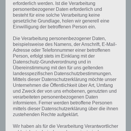
erforderlich werden. Ist die Verarbeitung
personenbezogener Daten erforderlich und
besteht für eine solche Verarbeitung keine
gesetzliche Grundlage, holen wir generell eine
Einwilligung der betroffenen Person ein.
Die Verarbeitung personenbezogener Daten,
beispielsweise des Namens, der Anschrift, E-Mail-
Adresse oder Telefonnummer einer betroffenen
Person, erfolgt stets im Einklang mit der
Datenschutz-Grundverordnung und in
Übereinstimmung mit den für uns geltenden
landesspezifischen Datenschutzbestimmungen.
Mittels dieser Datenschutzerklärung möchte unser
Unternehmen die Öffentlichkeit über Art, Umfang
und Zweck der von uns erhobenen, genutzten und
verarbeiteten personenbezogenen Daten
Kurze Begriffserklärung zur Lösung
informieren. Ferner werden betroffene Personen
Quaken
mittels dieser Datenschutzerklärung über die ihnen
zustehenden Rechte aufgeklärt.
Quaken ist die Lösung für das tägliche Bonus Rätsel am 27.3.2021 in
Wir haben als für die Verarbeitung Verantwortlicher
4 Bilder 1 Wort, doch welche Bedeutung hat dieses eigentlich und