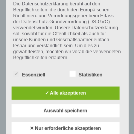
Erdoberfläche sind von Mooren bedeckt.
Die Datenschutzerklärung beruht auf den
Begrifflichkeiten, die durch den Europäischen
Richtlinien- und Verordnungsgeber beim Erlass
der Datenschutz-Grundverordnung (DS-GVO)
verwendet wurden. Unsere Datenschutzerklärung
Auf WhatsApp teilen
Teilen auf Facebook
soll sowohl für die Öffentlichkeit als auch für
unsere Kunden und Geschäftspartner einfach
Tweet auf Twitter
lesbar und verständlich sein. Um dies zu
gewährleisten, möchten wir vorab die verwendeten
Begrifflichkeiten erläutern.
Mehr Artikel hier auf Touchportal
Wir verwenden in dieser Datenschutzerklärung
Essenziell
Statistiken
unter anderem die folgenden Begriffe:
✓ Alle akzeptieren
a) personenbezogene Daten
Auswahl speichern
Personenbezogene Daten sind alle
Informationen, die sich auf eine identifizierte
oder identifizierbare natürliche Person (im
✕ Nur erforderliche akzeptieren
Folgenden „betroffene Person") beziehen.