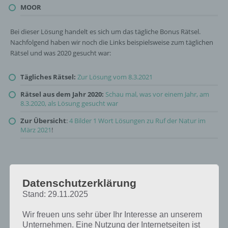
MOOR
Bei dieser Lösung handelt es sich um das tägliche Bonus Rätsel.
Nachfolgend haben wir noch die Links beispielsweise zum täglichen
Rätsel und was 2020 gesucht war:
Tägliches Rätsel:
Zur Lösung vom 8.3.2021
Rätsel aus dem Jahr 2020:
Schau mal, was vor einem Jahr, am
8.3.2020, als Lösung gesucht war
Zur Übersicht
:
4 Bilder 1 Wort Lösungen zu Ruf der Natur im
März 2021
!
Datenschutzerklärung
Stand: 29.11.2025
Wir freuen uns sehr über Ihr Interesse an unserem
Unternehmen. Eine Nutzung der Internetseiten ist