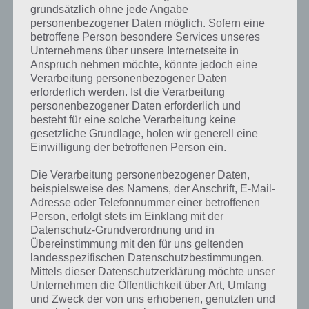
grundsätzlich ohne jede Angabe
personenbezogener Daten möglich. Sofern eine
betroffene Person besondere Services unseres
Unternehmens über unsere Internetseite in
Anspruch nehmen möchte, könnte jedoch eine
Verarbeitung personenbezogener Daten
erforderlich werden. Ist die Verarbeitung
personenbezogener Daten erforderlich und
besteht für eine solche Verarbeitung keine
gesetzliche Grundlage, holen wir generell eine
Einwilligung der betroffenen Person ein.
Die Verarbeitung personenbezogener Daten,
beispielsweise des Namens, der Anschrift, E-Mail-
Adresse oder Telefonnummer einer betroffenen
Person, erfolgt stets im Einklang mit der
Datenschutz-Grundverordnung und in
Kurze Begriffserklärung zur Lösung Moor
Übereinstimmung mit den für uns geltenden
landesspezifischen Datenschutzbestimmungen.
Moor ist die Lösung für das tägliche Bonus Rätsel am 8.3.2021 in 4
Mittels dieser Datenschutzerklärung möchte unser
Bilder 1 Wort, doch welche Bedeutung hat dieses eigentlich und was
Unternehmen die Öffentlichkeit über Art, Umfang
gibt es dazu zu wissen? Passt das Wort auch zu Ruf der Natur? Zu
und Zweck der von uns erhobenen, genutzten und
bestimmten Lösungen präsentieren wir daher auch immer eine