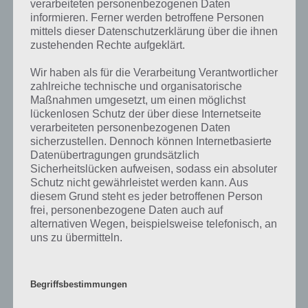
verarbeiteten personenbezogenen Daten
kurze Begriffserklärung!
informieren. Ferner werden betroffene Personen
mittels dieser Datenschutzerklärung über die ihnen
zustehenden Rechte aufgeklärt.
Moor bezeichnet ein dauernd feuchtes und schwammiges Gelände
mit einer mindestens 30 Zentimeter dicken Torfdecke und einer ganz
Wir haben als für die Verarbeitung Verantwortlicher
eigenen, meist niedrigwüchsigen Pflanzenwelt. Die Voraussetzung
zahlreiche technische und organisatorische
für die Entstehung eines Moorgebietes ist ein großer
Maßnahmen umgesetzt, um einen möglichst
Wasserüberschuss. Moorböden sind sauerstoff- und nährstoffarm.
lückenlosen Schutz der über diese Internetseite
Lebende Moorgebiete wachsen durch die Bildung von Torf in die
verarbeiteten personenbezogenen Daten
Höhe. Ein Moor kann landschaftlich auch als Fenn, Luch, Ried, Bruch
sicherzustellen. Dennoch können Internetbasierte
oder Moos bezeichnet werden.
Datenübertragungen grundsätzlich
Sicherheitslücken aufweisen, sodass ein absoluter
Menschen oder Tiere, die in Mooren versunken sind, werden durch
Schutz nicht gewährleistet werden kann. Aus
den Luftabschluss und verschiedene chemische Prozesse
diesem Grund steht es jeder betroffenen Person
mumienartig konserviert. Funde von sogenannten Moorleichen sind
frei, personenbezogene Daten auch auf
sehr aufschlussreich in Bezug auf die Ernährung, Kleidung und
alternativen Wegen, beispielsweise telefonisch, an
uns zu übermitteln.
körperliche Verfassung der Menschen in vergangenen, teilweise
vorgeschichtlichen Zeiten. Auch andere Moorfunde sind in der
Vorgeschichtsforschung von großer Bedeutung. Die ältesten
Moorfunde stammen aus der Steinzeit und es handelt sich dabei um
Begriffsbestimmungen
Waffen, Keramik, Votive und Opfergaben. Rund drei Prozent der