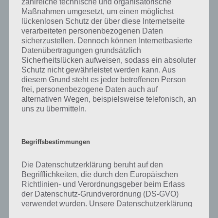
zahlreiche technische und organisatorische
gibt es dazu zu wissen? Passt das Wort auch zu Ruf der Natur? Zu
Maßnahmen umgesetzt, um einen möglichst
bestimmten Lösungen präsentieren wir daher auch immer eine
lückenlosen Schutz der über diese Internetseite
kurze Begriffserklärung!
verarbeiteten personenbezogenen Daten
sicherzustellen. Dennoch können Internetbasierte
Zu Blume haben wir zunächst keine weiteren Informationen parat!
Datenübertragungen grundsätzlich
Sicherheitslücken aufweisen, sodass ein absoluter
Schutz nicht gewährleistet werden kann. Aus
diesem Grund steht es jeder betroffenen Person
frei, personenbezogene Daten auch auf
Auf WhatsApp teilen
Teilen auf Facebook
alternativen Wegen, beispielsweise telefonisch, an
uns zu übermitteln.
Tweet auf Twitter
Begriffsbestimmungen
Mehr Artikel hier auf Touchportal
Die Datenschutzerklärung beruht auf den
Begrifflichkeiten, die durch den Europäischen
Richtlinien- und Verordnungsgeber beim Erlass
der Datenschutz-Grundverordnung (DS-GVO)
verwendet wurden. Unsere Datenschutzerklärung
soll sowohl für die Öffentlichkeit als auch für