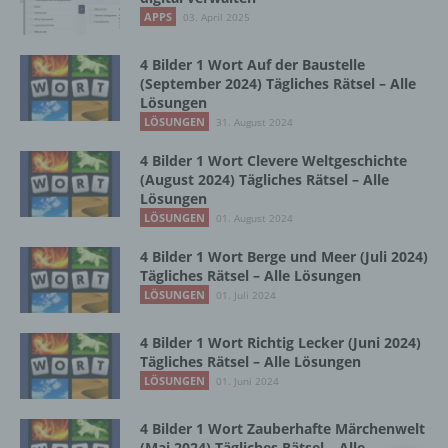
Vorgang oder jede solche Vorgangsreihe im
APPS
03. April 2025
Zusammenhang mit personenbezogenen
Daten wie das Erheben, das Erfassen, die
Organisation, das Ordnen, die Speicherung,
4 Bilder 1 Wort Auf der Baustelle
die Anpassung oder Veränderung, das
(September 2024) Tägliches Rätsel – Alle
Lösungen
Auslesen, das Abfragen, die Verwendung,
die Offenlegung durch Übermittlung,
LÖSUNGEN
31. August 2024
Verbreitung oder eine andere Form der
4 Bilder 1 Wort Clevere Weltgeschichte
Bereitstellung, den Abgleich oder die
(August 2024) Tägliches Rätsel – Alle
Verknüpfung, die Einschränkung, das
Lösungen
Löschen oder die Vernichtung.
LÖSUNGEN
01. August 2024
4 Bilder 1 Wort Berge und Meer (Juli 2024)
d) Einschränkung der Verarbeitung
Tägliches Rätsel – Alle Lösungen
LÖSUNGEN
01. Juli 2024
Einschränkung der Verarbeitung ist die
Markierung gespeicherter
4 Bilder 1 Wort Richtig Lecker (Juni 2024)
personenbezogener Daten mit dem Ziel, ihre
Tägliches Rätsel – Alle Lösungen
künftige Verarbeitung einzuschränken.
LÖSUNGEN
01. Juni 2024
4 Bilder 1 Wort Zauberhafte Märchenwelt
e) Profiling
(Mai 2024) Tägliches Rätsel – Alle