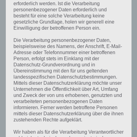
erforderlich werden. Ist die Verarbeitung
personenbezogener Daten erforderlich und
besteht für eine solche Verarbeitung keine
gesetzliche Grundlage, holen wir generell eine
Einwilligung der betroffenen Person ein.
Die Verarbeitung personenbezogener Daten,
beispielsweise des Namens, der Anschrift, E-Mail-
Adresse oder Telefonnummer einer betroffenen
Person, erfolgt stets im Einklang mit der
Datenschutz-Grundverordnung und in
Übereinstimmung mit den für uns geltenden
landesspezifischen Datenschutzbestimmungen.
Mittels dieser Datenschutzerklärung möchte unser
Unternehmen die Öffentlichkeit über Art, Umfang
und Zweck der von uns erhobenen, genutzten und
verarbeiteten personenbezogenen Daten
Kurze Begriffserklärung zur Lösung
informieren. Ferner werden betroffene Personen
Blume
mittels dieser Datenschutzerklärung über die ihnen
zustehenden Rechte aufgeklärt.
Blume ist die Lösung für das tägliche Bonus Rätsel am 17.3.2021 in 4
Wir haben als für die Verarbeitung Verantwortlicher
Bilder 1 Wort, doch welche Bedeutung hat dieses eigentlich und was