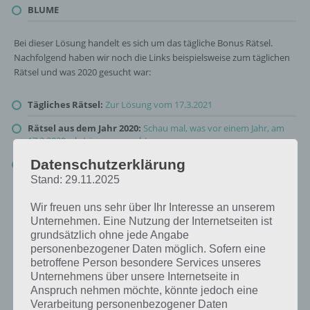
BLUME
Bei dieser Lösung handelt es sich um das tägliche Bonus Rätsel.
Nachfolgend haben wir noch die Links beispielsweise zum täglichen
Rätsel und was 2020 gesucht war:
Tägliches Rätsel:
Zur Lösung vom 17.3.2021
Rätsel aus dem Jahr 2020:
Schau mal, was vor einem Jahr, am
17.3.2020, als Lösung gesucht war
Datenschutzerklärung
Zur Übersicht
:
4 Bilder 1 Wort Lösungen zu Ruf der Natur im
März 2021
!
Stand: 29.11.2025
Wir freuen uns sehr über Ihr Interesse an unserem
Unternehmen. Eine Nutzung der Internetseiten ist
grundsätzlich ohne jede Angabe
personenbezogener Daten möglich. Sofern eine
betroffene Person besondere Services unseres
Unternehmens über unsere Internetseite in
Anspruch nehmen möchte, könnte jedoch eine
Verarbeitung personenbezogener Daten