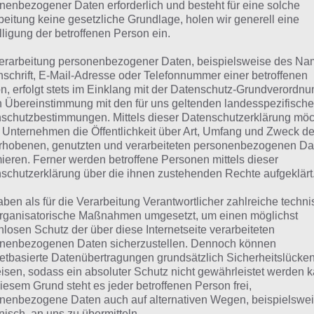
suchst eine andere Lösung?
nenbezogener Daten erforderlich und besteht für eine solche
beitung keine gesetzliche Grundlage, holen wir generell eine
lligung der betroffenen Person ein.
Tägliches BONUS Rätsel:
Zur Lösung vom 31.3.2021
erarbeitung personenbezogener Daten, beispielsweise des Na
Rätsel aus dem Jahr 2020:
Schau mal, was vor einem Jahr, a
nschrift, E-Mail-Adresse oder Telefonnummer einer betroffenen
n, erfolgt stets im Einklang mit der Datenschutz-Grundverordnu
gesucht war
n Übereinstimmung mit den für uns geltenden landesspezifisch
schutzbestimmungen. Mittels dieser Datenschutzerklärung mö
Zur Übersicht
:
4 Bilder 1 Wort Lösungen zu Ruf der Natur i
 Unternehmen die Öffentlichkeit über Art, Umfang und Zweck de
rhobenen, genutzten und verarbeiteten personenbezogenen Da
mieren. Ferner werden betroffene Personen mittels dieser
schutzerklärung über die ihnen zustehenden Rechte aufgeklärt
aben als für die Verarbeitung Verantwortlicher zahlreiche techn
rganisatorische Maßnahmen umgesetzt, um einen möglichst
nlosen Schutz der über diese Internetseite verarbeiteten
nenbezogenen Daten sicherzustellen. Dennoch können
netbasierte Datenübertragungen grundsätzlich Sicherheitslücke
isen, sodass ein absoluter Schutz nicht gewährleistet werden k
iesem Grund steht es jeder betroffenen Person frei,
nenbezogene Daten auch auf alternativen Wegen, beispielswe
onisch, an uns zu übermitteln.