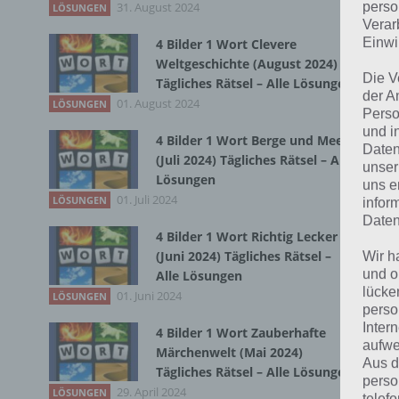
31. August 2024
Du 
perso
LÖSUNGEN
Verar
Einwi
4 Bilder 1 Wort Clevere
Weltgeschichte (August 2024)
Die V
Tägliches Rätsel – Alle Lösungen
der A
01. August 2024
LÖSUNGEN
Perso
und i
4 Bilder 1 Wort Berge und Meer
Daten
(Juli 2024) Tägliches Rätsel – Alle
unser
Lösungen
uns e
01. Juli 2024
LÖSUNGEN
infor
Daten
4 Bilder 1 Wort Richtig Lecker
(Juni 2024) Tägliches Rätsel –
Wir h
und o
Alle Lösungen
lücke
01. Juni 2024
LÖSUNGEN
perso
Inter
4 Bilder 1 Wort Zauberhafte
aufwe
Märchenwelt (Mai 2024)
Aus d
Tägliches Rätsel – Alle Lösungen
perso
29. April 2024
LÖSUNGEN
telef