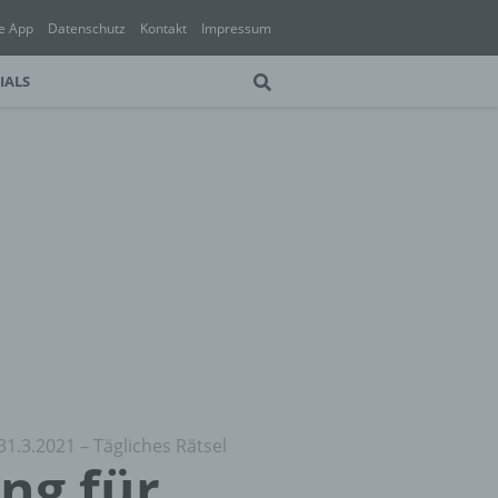
e App
Datenschutz
Kontakt
Impressum
IALS
31.3.2021 – Tägliches Rätsel
ung für