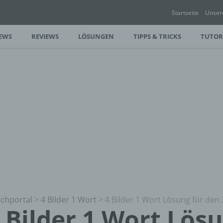
Startseite
Unser
EWS
REVIEWS
LÖSUNGEN
TIPPS & TRICKS
TUTOR
chportal
>
4 Bilder 1 Wort
>
4 Bilder 1 Wort Lösung für den 
 Bilder 1 Wort Lös