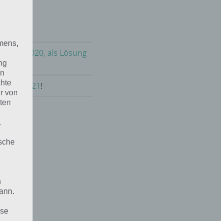
mens,
m 31.3.2020, als Lösung
ng
en
chte
m März 2021
!
r von
ten
.
ische
n
ann.
ise