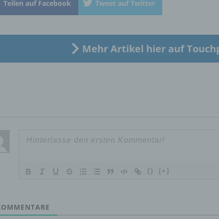
Teilen auf Facebook
Tweet auf Twitter
„betroffene Person") beziehen. Als identifizierbar wird eine natü
Person angesehen, die direkt oder indirekt, insbesondere mittel
Zuordnung zu einer Kennung wie einem Namen, zu einer
Kennnummer, zu Standortdaten, zu einer Online-Kennung oder
einem oder mehreren besonderen Merkmalen, die Ausdruck de
Mehr Artikel hier auf Touch
physischen, physiologischen, genetischen, psychischen,
wirtschaftlichen, kulturellen oder sozialen Identität dieser natür
Person sind, identifiziert werden kann.
b) betroffene Person
Betroffene Person ist jede identifizierte oder identifizierbare
natürliche Person, deren personenbezogene Daten von dem für
Verarbeitung Verantwortlichen verarbeitet werden.
{}
[+]
c) Verarbeitung
OMMENTARE
Verarbeitung ist jeder mit oder ohne Hilfe automatisierter Verfa