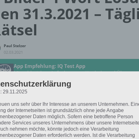
en 31.3.2021 – Tägl
ätsel
Paul Stelzer
02.03.2021
App Empfehlung: IQ Test App
Mit zahlreichen Aufgaben zum Knobeln und Üben
JETZT KOSTENLOS HERUNTERLADEN
enschutzerklärung
: 29.11.2025
 Lösung für das tägliche Rätsel vom 31.3.2021 zu Ruf der
reuen uns sehr über Ihr Interesse an unserem Unternehmen. Ein
der 1 Wort. Wenn du dort aktuell feststeckst, hier die Lösun
ng der Internetseiten ist grundsätzlich ohne jede Angabe
nenbezogener Daten möglich. Sofern eine betroffene Person
dere Services unseres Unternehmens über unsere Internetseite
HOLZ
uch nehmen möchte, könnte jedoch eine Verarbeitung
nenbezogener Daten erforderlich werden. Ist die Verarbeitung