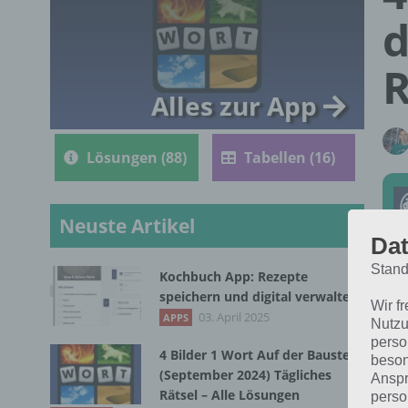
d
R
Alles zur App
Lösungen (88)
Tabellen (16)
Neuste Artikel
Dat
Stand
Kochbuch App: Rezepte
Die
speichern und digital verwalten
Wir f
Bil
03. April 2025
APPS
Nutzu
perso
4 Bilder 1 Wort Auf der Baustelle
beson
(September 2024) Tägliches
Anspr
Rätsel – Alle Lösungen
perso