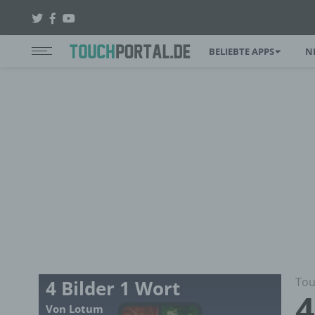
BELIEBTE APPS
N
Tou
4 Bilder 1 Wort
4
Von Lotum