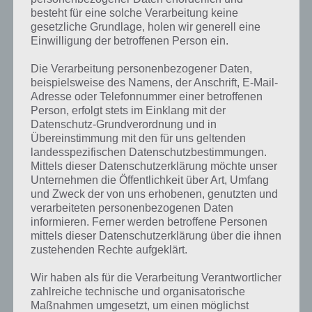
besteht für eine solche Verarbeitung keine
gesetzliche Grundlage, holen wir generell eine
Einwilligung der betroffenen Person ein.
Die Verarbeitung personenbezogener Daten,
beispielsweise des Namens, der Anschrift, E-Mail-
Adresse oder Telefonnummer einer betroffenen
Person, erfolgt stets im Einklang mit der
Datenschutz-Grundverordnung und in
Übereinstimmung mit den für uns geltenden
landesspezifischen Datenschutzbestimmungen.
Mittels dieser Datenschutzerklärung möchte unser
Unternehmen die Öffentlichkeit über Art, Umfang
Kurze Begriffserklärung zur Lösung
und Zweck der von uns erhobenen, genutzten und
Hügel
verarbeiteten personenbezogenen Daten
informieren. Ferner werden betroffene Personen
mittels dieser Datenschutzerklärung über die ihnen
Hügel ist die Lösung für das tägliche Rätsel am 9.3.2021 in 4 Bilder 1
zustehenden Rechte aufgeklärt.
Wort, doch welche Bedeutung hat dieses eigentlich und was gibt es
dazu zu wissen? Passt das Wort auch zu Ruf der Natur? Zu
Wir haben als für die Verarbeitung Verantwortlicher
bestimmten Lösungen präsentieren wir daher auch immer eine
zahlreiche technische und organisatorische
kurze Begriffserklärung!
Maßnahmen umgesetzt, um einen möglichst