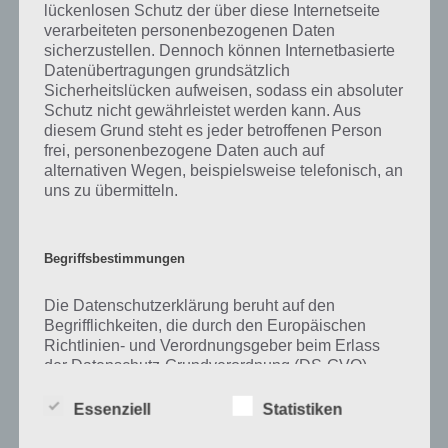
lückenlosen Schutz der über diese Internetseite
verarbeiteten personenbezogenen Daten
Zu Hügel haben wir zunächst keine weiteren Informationen parat!
sicherzustellen. Dennoch können Internetbasierte
Datenübertragungen grundsätzlich
Sicherheitslücken aufweisen, sodass ein absoluter
Schutz nicht gewährleistet werden kann. Aus
Auf WhatsApp teilen
Teilen auf Facebook
diesem Grund steht es jeder betroffenen Person
frei, personenbezogene Daten auch auf
Tweet auf Twitter
alternativen Wegen, beispielsweise telefonisch, an
uns zu übermitteln.
Mehr Artikel hier auf Touchportal
Begriffsbestimmungen
Die Datenschutzerklärung beruht auf den
Begrifflichkeiten, die durch den Europäischen
Richtlinien- und Verordnungsgeber beim Erlass
der Datenschutz-Grundverordnung (DS-GVO)
verwendet wurden. Unsere Datenschutzerklärung
soll sowohl für die Öffentlichkeit als auch für
Essenziell
Statistiken
unsere Kunden und Geschäftspartner einfach
lesbar und verständlich sein. Um dies zu