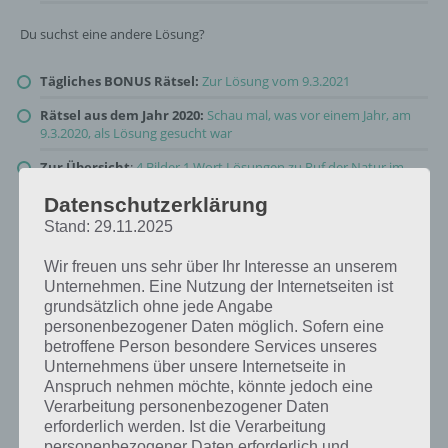
Du suchst eine andere Lösung?
Tägliches BONUS Rätsel:
Zur Lösung vom 9.3.2021
Rätsel aus dem Jahr 2020:
Schau mal, was vor einem Jahr, am
9.3.2020, als Lösung gesucht war
Zur Übersicht
:
4 Bilder 1 Wort Lösungen zu Ruf der Natur im
März 2021
!
Datenschutzerklärung
Stand: 29.11.2025
Wir freuen uns sehr über Ihr Interesse an unserem
Unternehmen. Eine Nutzung der Internetseiten ist
grundsätzlich ohne jede Angabe
personenbezogener Daten möglich. Sofern eine
betroffene Person besondere Services unseres
Unternehmens über unsere Internetseite in
Anspruch nehmen möchte, könnte jedoch eine
Verarbeitung personenbezogener Daten
erforderlich werden. Ist die Verarbeitung
personenbezogener Daten erforderlich und