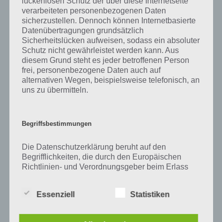
lückenlosen Schutz der über diese Internetseite
Zu Hase haben wir zunächst keine weiteren Informationen parat!
verarbeiteten personenbezogenen Daten
sicherzustellen. Dennoch können Internetbasierte
Datenübertragungen grundsätzlich
Sicherheitslücken aufweisen, sodass ein absoluter
Auf WhatsApp teilen
Teilen auf Facebook
Schutz nicht gewährleistet werden kann. Aus
diesem Grund steht es jeder betroffenen Person
frei, personenbezogene Daten auch auf
Tweet auf Twitter
alternativen Wegen, beispielsweise telefonisch, an
uns zu übermitteln.
Mehr Artikel hier auf Touchportal
Begriffsbestimmungen
Die Datenschutzerklärung beruht auf den
Begrifflichkeiten, die durch den Europäischen
Richtlinien- und Verordnungsgeber beim Erlass
der Datenschutz-Grundverordnung (DS-GVO)
verwendet wurden. Unsere Datenschutzerklärung
Essenziell
Statistiken
soll sowohl für die Öffentlichkeit als auch für
unsere Kunden und Geschäftspartner einfach
lesbar und verständlich sein. Um dies zu