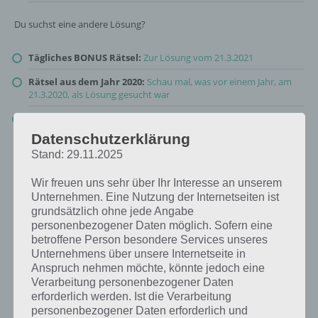
Du suchst eine andere Lösung?
Tägliches BONUS Rätsel:
Zur Lösung vom 21.3.2021
Rätsel aus dem Jahr 2020:
Schau mal, was vor einem Jahr, am
21.3.2020, als Lösung gesucht war
Zur Übersicht
:
4 Bilder 1 Wort Lösungen zu Ruf der Natur im
März 2021
!
Datenschutzerklärung
Stand: 29.11.2025
Wir freuen uns sehr über Ihr Interesse an unserem
Unternehmen. Eine Nutzung der Internetseiten ist
grundsätzlich ohne jede Angabe
personenbezogener Daten möglich. Sofern eine
betroffene Person besondere Services unseres
Unternehmens über unsere Internetseite in
Anspruch nehmen möchte, könnte jedoch eine
Verarbeitung personenbezogener Daten
erforderlich werden. Ist die Verarbeitung
personenbezogener Daten erforderlich und