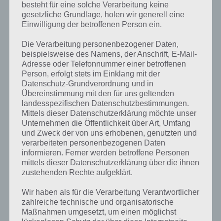
besteht für eine solche Verarbeitung keine
gesetzliche Grundlage, holen wir generell eine
Einwilligung der betroffenen Person ein.
Die Verarbeitung personenbezogener Daten,
beispielsweise des Namens, der Anschrift, E-Mail-
Adresse oder Telefonnummer einer betroffenen
Person, erfolgt stets im Einklang mit der
Datenschutz-Grundverordnung und in
Übereinstimmung mit den für uns geltenden
landesspezifischen Datenschutzbestimmungen.
Mittels dieser Datenschutzerklärung möchte unser
Unternehmen die Öffentlichkeit über Art, Umfang
Kurze Begriffserklärung zur Lösung Hase
und Zweck der von uns erhobenen, genutzten und
verarbeiteten personenbezogenen Daten
informieren. Ferner werden betroffene Personen
Hase ist die Lösung für das tägliche Rätsel am 21.3.2021 in 4 Bilder 1
mittels dieser Datenschutzerklärung über die ihnen
Wort, doch welche Bedeutung hat dieses eigentlich und was gibt es
zustehenden Rechte aufgeklärt.
dazu zu wissen? Passt das Wort auch zu Ruf der Natur? Zu
bestimmten Lösungen präsentieren wir daher auch immer eine
Wir haben als für die Verarbeitung Verantwortlicher
kurze Begriffserklärung!
zahlreiche technische und organisatorische
Maßnahmen umgesetzt, um einen möglichst