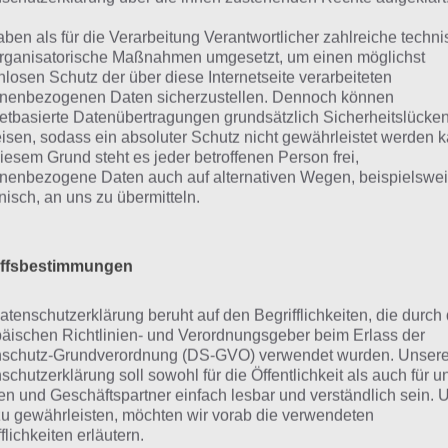
00 Zombies Level 71 bis 
aben als für die Verarbeitung Verantwortlicher zahlreiche techn
rganisatorische Maßnahmen umgesetzt, um einen möglichst
nlosen Schutz der über diese Internetseite verarbeiteten
hfolgend nun also die Lösung der Level 71 bis 80 von 10
nenbezogenen Daten sicherzustellen. Dennoch können
netbasierte Datenübertragungen grundsätzlich Sicherheitslücke
evel 71: Lösung ist 1234
isen, sodass ein absoluter Schutz nicht gewährleistet werden k
iesem Grund steht es jeder betroffenen Person frei,
nenbezogene Daten auch auf alternativen Wegen, beispielswe
evel 72: Es gilt die Farben blau und rot zu zählen. Links m
onisch, an uns zu übermitteln.
nd rechts 5
evel 73: Einfach einen Fingerscanner drücken und dann eght 
iffsbestimmungen
durchgehen
evel 74: Man muss sich an den Code aus Level 71 erinnern,
atenschutzerklärung beruht auf den Begrifflichkeiten, die durch
äischen Richtlinien- und Verordnungsgeber beim Erlass der
teht. Dies ist 6287
schutz-Grundverordnung (DS-GVO) verwendet wurden. Unser
schutzerklärung soll sowohl für die Öffentlichkeit als auch für u
Level 75: Zur Lösung nimmt man den Hammer auf und zerklo
n und Geschäftspartner einfach lesbar und verständlich sein.
infach mehrfach auf die Tür klicken
zu gewährleisten, möchten wir vorab die verwendeten
flichkeiten erläutern.