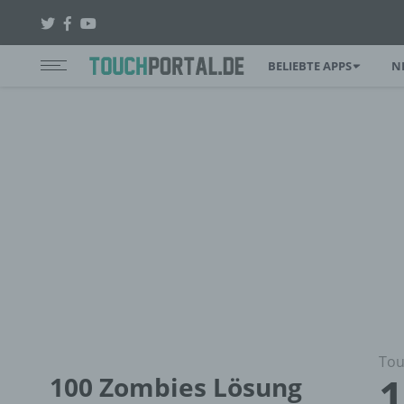
BELIEBTE APPS
N
Tou
1
100 Zombies Lösung