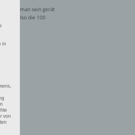
n
ei muss man sein gerät
nd nun also die 100
e
 in
mens,
ng
en
chte
r von
ten
.