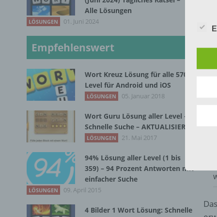
L
Alle Lösungen
Wir v
L
01. Juni 2024
LÖSUNGEN
folge
E
z
f
Empfehlenswert
2
Wort Kreuz Lösung für alle 570
L
Level für Android und iOS
D
05. Januar 2018
LÖSUNGEN
Wort Guru Lösung aller Level –
L
Schnelle Suche – AKTUALISIERT
21. Mai 2017
LÖSUNGEN
L
94% Lösung aller Level (1 bis
m
359) – 94 Prozent Antworten mit
w
einfacher Suche
09. April 2015
LÖSUNGEN
Das
4 Bilder 1 Wort Lösung: Schnelle
erw