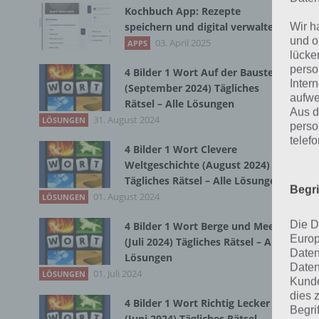
1
Kochbuch App: Rezepte
speichern und digital verwalten
Wir h
und o
03. April 2025
APPS
lücke
Nac
perso
4 Bilder 1 Wort Auf der Baustelle
Inter
(September 2024) Tägliches
L
aufwe
Rätsel – Alle Lösungen
Aus d
31. August 2024
LÖSUNGEN
perso
L
telef
u
4 Bilder 1 Wort Clevere
Weltgeschichte (August 2024)
L
Tägliches Rätsel – Alle Lösungen
Begr
01. August 2024
LÖSUNGEN
L
Die D
4 Bilder 1 Wort Berge und Meer
Europ
s
(Juli 2024) Tägliches Rätsel – Alle
Daten
Lösungen
Daten
01. Juli 2024
LÖSUNGEN
Kunde
E
dies 
4 Bilder 1 Wort Richtig Lecker
Begrif
(Juni 2024) Tägliches Rätsel –