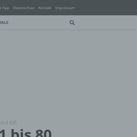
e App
Datenschutz
Kontakt
Impressum
IALS
 und iOS
1 bis 80