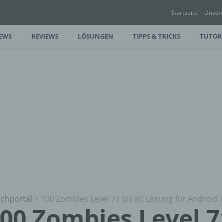
Startseite
Unser
EWS
REVIEWS
LÖSUNGEN
TIPPS & TRICKS
TUTOR
chportal
>
100 Zombies Level 71 bis 80 Lösung für Android
00 Zombies Level 7