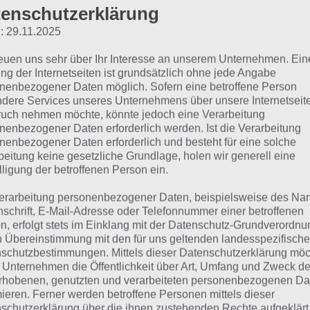
 100 Zombies handelt es sich um ein Room Escape Spiel, i
enschutzerklärung
chen man verschiedene Rätsel und Level lösen muss. Dab
: 29.11.2025
ütteln, Zahlencodes eintragen und vieles mehr. Nachfolge
bies Lösung der Level 71 bis 80.
reuen uns sehr über Ihr Interesse an unserem Unternehmen. Ein
ng der Internetseiten ist grundsätzlich ohne jede Angabe
nenbezogener Daten möglich. Sofern eine betroffene Person
dere Services unseres Unternehmens über unsere Internetseite
uch nehmen möchte, könnte jedoch eine Verarbeitung
nenbezogener Daten erforderlich werden. Ist die Verarbeitung
nenbezogener Daten erforderlich und besteht für eine solche
beitung keine gesetzliche Grundlage, holen wir generell eine
lligung der betroffenen Person ein.
erarbeitung personenbezogener Daten, beispielsweise des Na
nschrift, E-Mail-Adresse oder Telefonnummer einer betroffenen
n, erfolgt stets im Einklang mit der Datenschutz-Grundverordnu
n Übereinstimmung mit den für uns geltenden landesspezifisch
schutzbestimmungen. Mittels dieser Datenschutzerklärung mö
 Unternehmen die Öffentlichkeit über Art, Umfang und Zweck de
rhobenen, genutzten und verarbeiteten personenbezogenen Da
mieren. Ferner werden betroffene Personen mittels dieser
schutzerklärung über die ihnen zustehenden Rechte aufgeklärt