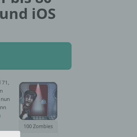
 und iOS
 71,
in
 nun
ann
n
100 Zombies