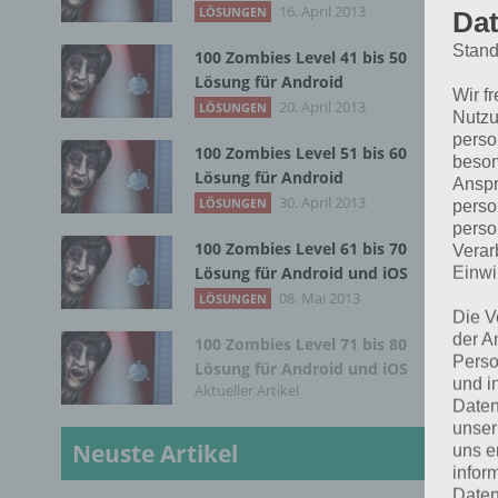
Bei
16. April 2013
LÖSUNGEN
Dat
wel
Stand
100 Zombies Level 41 bis 50
sch
Lösung für Android
Zom
Wir f
20. April 2013
LÖSUNGEN
Nutzu
perso
100 Zombies Level 51 bis 60
beson
Lösung für Android
Anspr
30. April 2013
LÖSUNGEN
perso
perso
100 Zombies Level 61 bis 70
Verar
Lösung für Android und iOS
Einwi
08. Mai 2013
LÖSUNGEN
Die V
der A
100 Zombies Level 71 bis 80
Perso
Lösung für Android und iOS
und i
Aktueller Artikel
Daten
unser
Neuste Artikel
uns e
infor
Daten