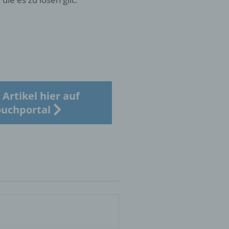
 die
hren
Artikel hier auf
uchportal
en,
die
oder
tung.
er