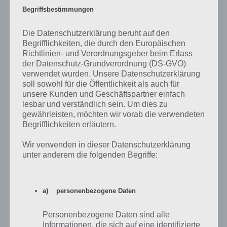
Begriffsbestimmungen
Die Datenschutzerklärung beruht auf den
Begrifflichkeiten, die durch den Europäischen
Auf WhatsApp teilen
Teilen auf Facebook
Richtlinien- und Verordnungsgeber beim Erlass
der Datenschutz-Grundverordnung (DS-GVO)
Tweet auf Twitter
verwendet wurden. Unsere Datenschutzerklärung
soll sowohl für die Öffentlichkeit als auch für
unsere Kunden und Geschäftspartner einfach
lesbar und verständlich sein. Um dies zu
gewährleisten, möchten wir vorab die verwendeten
Nächster Artikel in dieser Serie
Begrifflichkeiten erläutern.
Mehr Artikel hier auf Touchportal
Wir verwenden in dieser Datenschutzerklärung
unter anderem die folgenden Begriffe:
a) personenbezogene Daten
Personenbezogene Daten sind alle
Informationen, die sich auf eine identifizierte