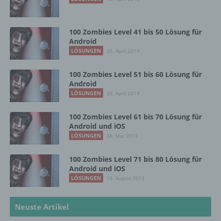
Einschränkung der Verarbeitung ist die
100 Zombies Level 41 bis 50 Lösung für
Markierung gespeicherter
Android
personenbezogener Daten mit dem Ziel, ihre
LÖSUNGEN
künftige Verarbeitung einzuschränken.
20. April 2013
100 Zombies Level 51 bis 60 Lösung für
Android
e) Profiling
LÖSUNGEN
30. April 2013
Profiling ist jede Art der automatisierten
100 Zombies Level 61 bis 70 Lösung für
Verarbeitung personenbezogener Daten, die
Android und iOS
darin besteht, dass diese
LÖSUNGEN
08. Mai 2013
personenbezogenen Daten verwendet
werden, um bestimmte persönliche Aspekte,
die sich auf eine natürliche Person beziehen,
100 Zombies Level 71 bis 80 Lösung für
zu bewerten, insbesondere, um Aspekte
Android und iOS
bezüglich Arbeitsleistung, wirtschaftlicher
LÖSUNGEN
15. August 2013
Lage, Gesundheit, persönlicher Vorlieben,
Interessen, Zuverlässigkeit, Verhalten,
Neuste Artikel
Aufenthaltsort oder Ortswechsel dieser
natürlichen Person zu analysieren oder