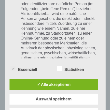
oder identifizierbare natürliche Person (im
Folgenden „betroffene Person") beziehen.
Als identifizierbar wird eine natürliche
Person angesehen, die direkt oder indirekt,
insbesondere mittels Zuordnung zu einer
Kennung wie einem Namen, zu einer
Kennnummer, zu Standortdaten, zu einer
1
KOMMENTAR
Online-Kennung oder zu einem oder
mehreren besonderen Merkmalen, die
neuste
Ausdruck der physischen, physiologischen,
genetischen, psychischen, wirtschaftlichen,
kulturellen oder sozialen Identität dieser
natürlichen Person sind, identifiziert werden
kann.
Essenziell
Statistiken
VORIGER ARTIKEL
NÄCHSTER ARTIKEL
100 Zombies
100 Zombies
b) betroffene Person
✓ Alle akzeptieren
Lösung aller
Level 11 bis 20
Level für
Lösung
Betroffene Person ist jede identifizierte oder
Android und iOS
Auswahl speichern
identifizierbare natürliche Person, deren
personenbezogene Daten von dem für die