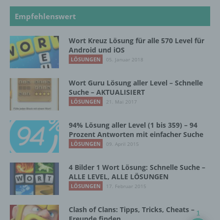
Verantwortlicher
Empfehlenswert
Verantwortlicher oder für die Verarbeitung
Verantwortlicher ist die natürliche oder
Wort Kreuz Lösung für alle 570 Level für
juristische Person, Behörde, Einrichtung
Android und iOS
oder andere Stelle, die allein oder
LÖSUNGEN
05. Januar 2018
gemeinsam mit anderen über die Zwecke
und Mittel der Verarbeitung von
Wort Guru Lösung aller Level – Schnelle
personenbezogenen Daten entscheidet.
Suche – AKTUALISIERT
Sind die Zwecke und Mittel dieser
LÖSUNGEN
Verarbeitung durch das Unionsrecht oder
21. Mai 2017
das Recht der Mitgliedstaaten vorgegeben,
so kann der Verantwortliche
94% Lösung aller Level (1 bis 359) – 94
beziehungsweise können die bestimmten
Prozent Antworten mit einfacher Suche
Kriterien seiner Benennung nach dem
LÖSUNGEN
09. April 2015
Unionsrecht oder dem Recht der
Mitgliedstaaten vorgesehen werden.
4 Bilder 1 Wort Lösung: Schnelle Suche –
ALLE LEVEL, ALLE LÖSUNGEN
LÖSUNGEN
17. Februar 2015
h) Auftragsverarbeiter
Clash of Clans: Tipps, Tricks, Cheats –
1
Auftragsverarbeiter ist eine natürliche oder
Freunde finden