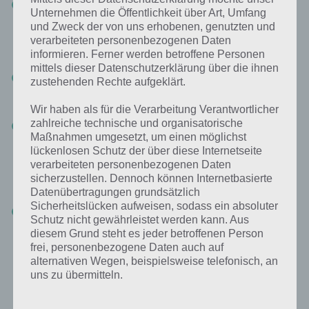
100 Zombies Level 7
: In Level 7 von 100 Zombies muss man
Unternehmen die Öffentlichkeit über Art, Umfang
zunächst sein Smartphone nach links und rechts (hinten, vorne)
und Zweck der von uns erhobenen, genutzten und
schütteln. Dabei sei gesagt, dass man zur Lösung kräftig
verarbeiteten personenbezogenen Daten
schütteln muss. Im zweiten Schritt muss man dann die
Brechstange aufnehmen und damit die Holzbretter aufnehmen.
informieren. Ferner werden betroffene Personen
mittels dieser Datenschutzerklärung über die ihnen
Level 8
: Zum ersten mal sterben könnt ihr in 100 Zombies Level
zustehenden Rechte aufgeklärt.
8. Ihr müsst innerhalb kürzester Zeit den Vorhang vor die das
Guckloch links schieben, sodass der Zombie verdeckt wird.
Wir haben als für die Verarbeitung Verantwortlicher
zahlreiche technische und organisatorische
Level 9
: Etwas komplizierter ist da schon Level 9 von 100
Maßnahmen umgesetzt, um einen möglichst
Zombies. Zur Lösung müsst ihr zunächst die Brechstange
aufnehmen. Nun klickt ihr auf das Brett, sodass es sich auf und
lückenlosen Schutz der über diese Internetseite
ab bewegt. Während dieser Bewegung (wichtig: Brechstange
verarbeiteten personenbezogenen Daten
muss aktiviert sein) wischt ihr nach unten, sodass das Brett
sicherzustellen. Dennoch können Internetbasierte
zerspringt.
Datenübertragungen grundsätzlich
Sicherheitslücken aufweisen, sodass ein absoluter
Level 10
: Auf Geschwindigkeit kommt es auch in Level 10 von 100
Schutz nicht gewährleistet werden kann. Aus
Zombies an. Hier müsst ihr das Rätsel lösen. Klickt dazu einfach
diesem Grund steht es jeder betroffenen Person
auf den Schaltkasten links von der Tür. Nun muss das Kabel von
frei, personenbezogene Daten auch auf
oben links nach unten rechts geführt werden. Dazu klickt man
auf die Objekte rauf, damit sich diese drehen.
alternativen Wegen, beispielsweise telefonisch, an
uns zu übermitteln.
Im nächsten Artikel geht es dann mit der Lösung der Level 11 bis 20
weiter.
Zur Übersicht über die Lösungen
.