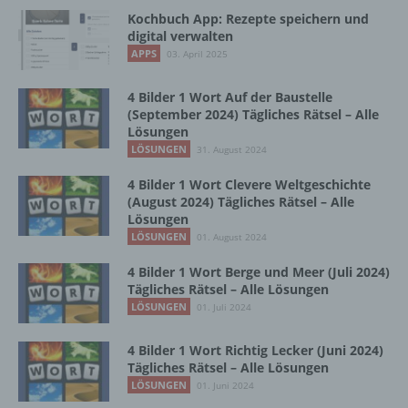
vorherzusagen.
Kochbuch App: Rezepte speichern und
digital verwalten
APPS
03. April 2025
f) Pseudonymisierung
4 Bilder 1 Wort Auf der Baustelle
(September 2024) Tägliches Rätsel – Alle
Pseudonymisierung ist die Verarbeitung
Lösungen
personenbezogener Daten in einer Weise,
LÖSUNGEN
31. August 2024
auf welche die personenbezogenen Daten
ohne Hinzuziehung zusätzlicher
4 Bilder 1 Wort Clevere Weltgeschichte
Informationen nicht mehr einer spezifischen
(August 2024) Tägliches Rätsel – Alle
betroffenen Person zugeordnet werden
Lösungen
können, sofern diese zusätzlichen
LÖSUNGEN
01. August 2024
Informationen gesondert aufbewahrt werden
und technischen und organisatorischen
4 Bilder 1 Wort Berge und Meer (Juli 2024)
Maßnahmen unterliegen, die gewährleisten,
Tägliches Rätsel – Alle Lösungen
dass die personenbezogenen Daten nicht
LÖSUNGEN
01. Juli 2024
einer identifizierten oder identifizierbaren
natürlichen Person zugewiesen werden.
4 Bilder 1 Wort Richtig Lecker (Juni 2024)
Tägliches Rätsel – Alle Lösungen
LÖSUNGEN
01. Juni 2024
g) Verantwortlicher oder für die Verarbeitung