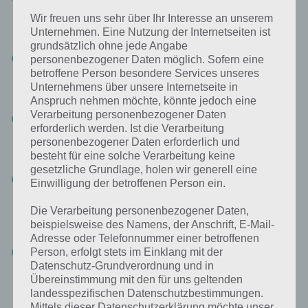
unten links aufnehmen. Nun wählt man diesen im Inventar auf
Wir freuen uns sehr über Ihr Interesse an unserem
und klickt auf den Scanner bei der Tür. Nun sollte sich die Tür
Unternehmen. Eine Nutzung der Internetseiten ist
öffnen.
grundsätzlich ohne jede Angabe
Level 3
: Die Lösung zu Level 3 ist genauso simpel. Hier muss man
personenbezogener Daten möglich. Sofern eine
alle Buttons links neben der Tür anklicken. Dadurch geht zum
betroffene Person besondere Services unseres
einen das Licht oben an sowie werden die Buttons eingedrückt.
Unternehmens über unsere Internetseite in
Damit ist auch Level 3 gelöst.
Anspruch nehmen möchte, könnte jedoch eine
Verarbeitung personenbezogener Daten
Level 4
: Tricky ist die Lösung zu Level 4. Hier muss man den
erforderlich werden. Ist die Verarbeitung
Finger einige Sekunden lang gedrückt halten auf dem
personenbezogener Daten erforderlich und
Fingerscanner. Ca. 6 Sekunden muss man drücken und darf
nichts anderes machen. Dann öffnet sich die Tür .
besteht für eine solche Verarbeitung keine
gesetzliche Grundlage, holen wir generell eine
100 Zombies Level 5
: In Level 5 von 100 Zombies muss man zum
Einwilligung der betroffenen Person ein.
ersten mal einen Code eingeben. Dieser ist rechts auf der Wand
zu sehen. Die Zahlen stehen in römischen Ziffern da.
Die Verarbeitung personenbezogener Daten,
Entsprechend müssen diese durch Zahlen ersetzt werden. Die
beispielsweise des Namens, der Anschrift, E-Mail-
Lösung zu Level 5 lautet also 943.
Adresse oder Telefonnummer einer betroffenen
100 Zombies Level 6
: Nach kurzer Zeit wird der Raum dunkel.
Person, erfolgt stets im Einklang mit der
Nachdem Level 6 wieder hell wird und ein Zombie erscheint. Nun
Datenschutz-Grundverordnung und in
muss man so schnell wie möglich den Schalter klicken, damit sich
Übereinstimmung mit den für uns geltenden
die Tür öffnet. Ansonsten wird der Raum wieder dunkel.
landesspezifischen Datenschutzbestimmungen.
Mittels dieser Datenschutzerklärung möchte unser