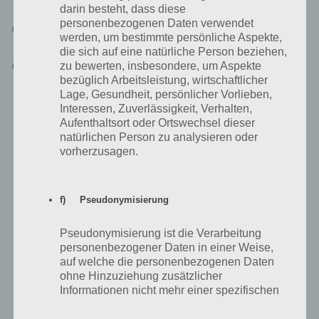
darin besteht, dass diese
personenbezogenen Daten verwendet
Trete unsere Facebook Gruppe bei
, um Fragen zu stellen und
werden, um bestimmte persönliche Aspekte,
neue Nachbarn zu finden!
die sich auf eine natürliche Person beziehen,
Neue Nachbarn und Freunde finden ->
Hinterlasse deine Origin
zu bewerten, insbesondere, um Aspekte
ID / EA Namen in den Kommentaren
bezüglich Arbeitsleistung, wirtschaftlicher
Lage, Gesundheit, persönlicher Vorlieben,
Interessen, Zuverlässigkeit, Verhalten,
Aufenthaltsort oder Ortswechsel dieser
Tipps zum neuen Simpsons Springfield
natürlichen Person zu analysieren oder
Event
vorherzusagen.
Zum Abschluss haben wir dann noch Tipps zum neuen Simpsons
Springfield Event. Wir werden diese dabei immer wieder ergänzen,
f) Pseudonymisierung
sobald uns neue Simpsons Springfield Tipps auffallen. Zunächst wird
es nur um das “Böse oder Lieb” gehen, was du auswählen kannst,
Pseudonymisierung ist die Verarbeitung
wenn du Geschenke bei Freunden platziert bzw. beim Haus der
personenbezogener Daten in einer Weise,
Simpsons öffnet.
auf welche die personenbezogenen Daten
ohne Hinzuziehung zusätzlicher
Informationen nicht mehr einer spezifischen
Böse oder Lieb: Wofür sollte ich mich beim
betroffenen Person zugeordnet werden
Winter 2015 Update entscheiden?
können, sofern diese zusätzlichen