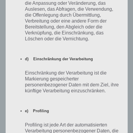
die Anpassung oder Veränderung, das
Auslesen, das Abfragen, die Verwendung,
die Offenlegung durch Übermittlung,
Verbreitung oder eine andere Form der
Bereitstellung, den Abgleich oder die
Verknüpfung, die Einschränkung, das
Löschen oder die Vernichtung.
Beim Winter 2015 Event kannst du mit deinen
d) Einschränkung der Verarbeitung
Freunden Böse oder Lieb spielen – (c) Simpsons
Springfield EA
Einschränkung der Verarbeitung ist die
Markierung gespeicherter
personenbezogener Daten mit dem Ziel, ihre
Wenn du nicht genügend Freunde oder Nachbarn in der App
künftige Verarbeitung einzuschränken.
Simpsons Springfield haben solltest (oder diese sind inaktiv
geworden), haben wir zwei einfache und schnelle Möglichkeiten
parat. Zum einen kannst du unserer Gruppe beitreten und beim
e) Profiling
entsprechenden Beitrag deinen EA-Namen hinterlegen oder du
nutzt unseren Freunde Artikel zum Spiel, um auf Nachbarsuche zu
gehen. Dadurch bekommst du zahlreiche aktive Spieler von
Profiling ist jede Art der automatisierten
Verarbeitung personenbezogener Daten, die
Simpsons Springfield.