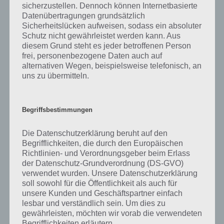
sicherzustellen. Dennoch können Internetbasierte
Datenübertragungen grundsätzlich
Sicherheitslücken aufweisen, sodass ein absoluter
Stelle diverse Attraktionen zu Weihnachten
Schutz nicht gewährleistet werden kann. Aus
fertig
diesem Grund steht es jeder betroffenen Person
frei, personenbezogene Daten auch auf
Eine interessante Aufgabe beim Simpsons Springfield Winter 2015 ist
alternativen Wegen, beispielsweise telefonisch, an
das fertigstellen von Attraktionen, die passend zu Winter und
uns zu übermitteln.
Weihnachten sind. Zu allerst ist es dabei deine Aufgabe den besten
Schneemann aler Zeiten zu bauen. Ziel ist es über die fünf Level
einen Riesenschneemann zu errichten.
Begriffsbestimmungen
Im weiteren Verlauf des Events in Simpsons Springfield kommen
Die Datenschutzerklärung beruht auf den
dann weitere Attraktionen hinzu. So muss ein Lebkuchenhaus,
Begrifflichkeiten, die durch den Europäischen
Exoten-Streichelzoo, Rentier-Burger-Truck und vieles mehr errichtet
Richtlinien- und Verordnungsgeber beim Erlass
werden.
der Datenschutz-Grundverordnung (DS-GVO)
verwendet wurden. Unsere Datenschutzerklärung
soll sowohl für die Öffentlichkeit als auch für
unsere Kunden und Geschäftspartner einfach
lesbar und verständlich sein. Um dies zu
gewährleisten, möchten wir vorab die verwendeten
Begrifflichkeiten erläutern.