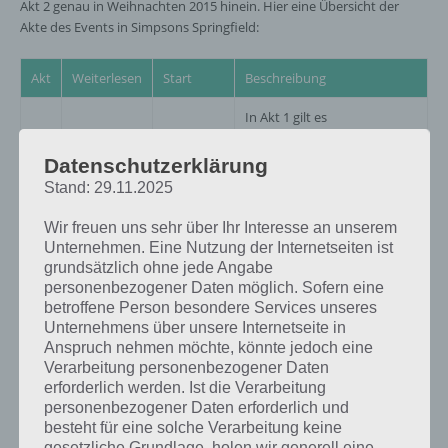
Akt 2 genau in Weihnachten 2015 hinein. Hier eine Übersicht der
Akte des Events in Simpsons Springfield:
Akt
Weiterlesen
Start
Beschreibung
In Akt 1 gilt es
Weihnachtsmützen zu
8.
Mehr
sammeln. Weiterhin gibt es
1
Dezember
Datenschutzerklärung
erfahren
zahlreiche Questreihen für
2015
Stand: 29.11.2025
das Winter 2015 Event von
Die Simpsons Springfeld.
Wir freuen uns sehr über Ihr Interesse an unserem
19.
Nun gilt es Misteln zu
Unternehmen. Eine Nutzung der Internetseiten ist
2
Hier klicken
Dezember
sammeln. Vieles ist gleich
grundsätzlich ohne jede Angabe
2015
geblieben.
personenbezogener Daten möglich. Sofern eine
betroffene Person besondere Services unseres
Maggie wird freigeschaltet
Unternehmens über unsere Internetseite in
Alle Infos
2. Januar
3
und eine 22-teilige Storyline
Anspruch nehmen möchte, könnte jedoch eine
hier
2016
erwarten euch
Verarbeitung personenbezogener Daten
erforderlich werden. Ist die Verarbeitung
personenbezogener Daten erforderlich und
besteht für eine solche Verarbeitung keine
gesetzliche Grundlage, holen wir generell eine