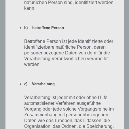
natürlichen Person sind, identifiziert werden
kann.
Du kannst Geschenke nicht anders bekommen und aktuell auch
nicht mehr als 5 haben.
b) betroffene Person
Simpsons Springfield Freunde und Nachbarn
sind wichtig
Betroffene Person ist jede identifizierte oder
identifizierbare natürliche Person, deren
personenbezogene Daten von dem für die
Wieder einmal sehr wichtig sind Freunde und Nachbarn in Simpsons
Verarbeitung Verantwortlichen verarbeitet
Springfield. Das Besondere dieses mal: Man kann Geschenke bei
werden.
seinen Freunden platzieren, dabei jedoch entscheiden, ob man böse
oder lieb ist. Das hat Auswirkungen drauf wieviele
Weihnachtsschleifen du und dein Freund bekommt. Was es dabei zu
beachten gilt, erfährst du auch noch in den Tipps und Tricks.
c) Verarbeitung
Verarbeitung ist jeder mit oder ohne Hilfe
automatisierter Verfahren ausgeführte
Vorgang oder jede solche Vorgangsreihe im
Zusammenhang mit personenbezogenen
Daten wie das Erheben, das Erfassen, die
Organisation, das Ordnen, die Speicherung,