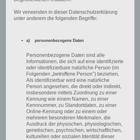
Wir verwenden in dieser Datenschutzerklärung
unter anderem die folgenden Begriffe:
a) personenbezogene Daten
Personenbezogene Daten sind alle
Informationen, die sich auf eine identifizierte
oder identifizierbare natürliche Person (im
Im Laufe des Winter 2015 Event in Simpsons
Folgenden „betroffene Person") beziehen.
Springfield kannst du zahlreiche Attraktionen
Als identifizierbar wird eine natürliche
errichten – (c) EA
Person angesehen, die direkt oder indirekt,
insbesondere mittels Zuordnung zu einer
Kennung wie einem Namen, zu einer
Wann gibt es neue Geschenke?
Kennnummer, zu Standortdaten, zu einer
Online-Kennung oder zu einem oder
mehreren besonderen Merkmalen, die
Aktuell ist es so, dass es nur alle 24 Stunden 5 Geschenke gibt. Die 24
Ausdruck der physischen, physiologischen,
Stunden zählen, nachdem du alle Geschenke verteilt hast. Danach
genetischen, psychischen, wirtschaftlichen,
musst du die 24 Stunden warten und kannst dann wieder
kulturellen oder sozialen Identität dieser
Geschenke bei deinen Nachbarn von Simpsons Springfield verteilen.