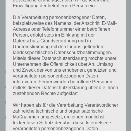
Darum geht es beim Simpsons Springfield
Einwilligung der betroffenen Person ein.
Winter 2015 Update
Die Verarbeitung personenbezogener Daten,
beispielsweise des Namens, der Anschrift, E-Mail-
Doch was genau ist eure Aufgabe im Simpsons Springfield Winter
Adresse oder Telefonnummer einer betroffenen
2015 Update? Gestartet wird das Update durch Homer und Lisa, die
Person, erfolgt stets im Einklang mit der
die Storyline “Die Dekorations-Inflation” beginnen. Die Aufgaben
Datenschutz-Grundverordnung und in
dauern dabei unter einer Minute, sodass das Event schnell gestartet
Übereinstimmung mit den für uns geltenden
wird. Nach und nach werden weitere Inhalte freigeschaltet. Letztlich
landesspezifischen Datenschutzbestimmungen.
sind dies seine Aufgaben in Simpsons Springfield:
Mittels dieser Datenschutzerklärung möchte unser
Unternehmen die Öffentlichkeit über Art, Umfang
und Zweck der von uns erhobenen, genutzten und
Tippe Feiernde in deiner Stadt an, um Weihnachtsmützen zu
verarbeiteten personenbezogenen Daten
sammeln und so die Preise freizuschalten
informieren. Ferner werden betroffene Personen
Gib deinen Charakteren Aufgaben, damit Attraktionen
mittels dieser Datenschutzerklärung über die ihnen
fertiggestellt werden
zustehenden Rechte aufgeklärt.
Löse die wöchentlichen Herausforderungen für kostenlose
Wir haben als für die Verarbeitung Verantwortlicher
Donuts (?)
zahlreiche technische und organisatorische
Maßnahmen umgesetzt, um einen möglichst
Sammle weitere Eventwährung wie Weihnachtsschleifen, indem
du Böse oder Lieb spielst / Feiernde antippst, um dadurch
lückenlosen Schutz der über diese Internetseite
Gegenstände herzustellen
verarbeiteten personenbezogenen Daten