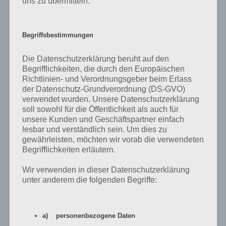
uns zu übermitteln.
Tabellarische Auflistung der Preise
In der nachfolgenden Tabelle siehst du die Preise, wieviele Felle du
Begriffsbestimmungen
benötigst und was dir der Preis bringt.
Die Datenschutzerklärung beruht auf den
Begrifflichkeiten, die durch den Europäischen
Benötige
#
Preis
Beschreibung
Richtlinien- und Verordnungsgeber beim Erlass
Felle
der Datenschutz-Grundverordnung (DS-GVO)
verwendet wurden. Unsere Datenschutzerklärung
Geister-
1
31.000
Dekoration
Straßenkreuzung
soll sowohl für die Öffentlichkeit als auch für
unsere Kunden und Geschäftspartner einfach
Kostenlose
lesbar und verständlich sein. Um dies zu
2
Gratis-Land-Marke
73.000
Landerweiterung
gewährleisten, möchten wir vorab die verwendeten
Begrifflichkeiten erläutern.
Barking Good
3
116.000
Gebäude
Butchery
Wir verwenden in dieser Datenschutzerklärung
unter anderem die folgenden Begriffe:
Screaming Stitch &
4
179.000
Gebäude
Hem
Paket mit 1000
Für Familienalbum
a) personenbezogene Daten
5
222.000
Zaubersprüchen
der Flanders