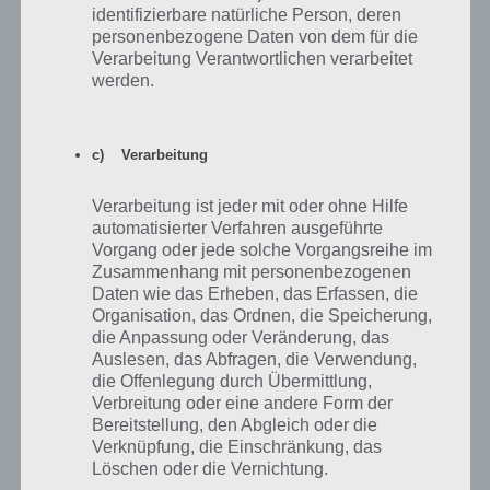
identifizierbare natürliche Person, deren
personenbezogene Daten von dem für die
Simpsons Springfield Treehouse of Horror XXIX 2018
Verarbeitung Verantwortlichen verarbeitet
Akt 2 Kalender: So schaffst du alle Preise
werden.
Am 31. Oktober 2018 startet dann um 15 Uhr MEZ Akt 3.
c) Verarbeitung
Verarbeitung ist jeder mit oder ohne Hilfe
automatisierter Verfahren ausgeführte
Auf WhatsApp teilen
Teilen auf Facebook
Vorgang oder jede solche Vorgangsreihe im
Zusammenhang mit personenbezogenen
Tweet auf Twitter
Daten wie das Erheben, das Erfassen, die
Organisation, das Ordnen, die Speicherung,
die Anpassung oder Veränderung, das
Auslesen, das Abfragen, die Verwendung,
die Offenlegung durch Übermittlung,
Nächster Artikel in dieser Serie
Verbreitung oder eine andere Form der
Bereitstellung, den Abgleich oder die
Verknüpfung, die Einschränkung, das
Mehr Artikel hier auf Touchportal
Löschen oder die Vernichtung.