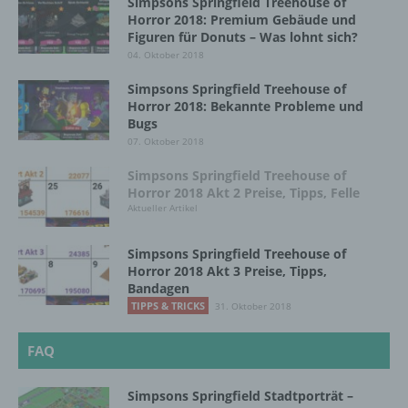
Simpsons Springfield Treehouse of
einer Erklärung oder einer sonstigen
Horror 2018: Premium Gebäude und
eindeutigen bestätigenden Handlung, mit der
Figuren für Donuts – Was lohnt sich?
die betroffene Person zu verstehen gibt, dass
04. Oktober 2018
sie mit der Verarbeitung der sie betreffenden
personenbezogenen Daten einverstanden
Simpsons Springfield Treehouse of
ist.
Horror 2018: Bekannte Probleme und
Bugs
07. Oktober 2018
Name und Anschrift des für die Verarbeitung
Simpsons Springfield Treehouse of
Verantwortlichen
Horror 2018 Akt 2 Preise, Tipps, Felle
Aktueller Artikel
Verantwortlicher im Sinne der Datenschutz-
Grundverordnung, sonstiger in den Mitgliedstaaten
Simpsons Springfield Treehouse of
der Europäischen Union geltenden
Horror 2018 Akt 3 Preise, Tipps,
Datenschutzgesetze und anderer Bestimmungen
Bandagen
mit datenschutzrechtlichem Charakter ist die:
TIPPS & TRICKS
31. Oktober 2018
InnoMobile GmbH
FAQ
Schlehenweg 20
Simpsons Springfield Stadtporträt –
18069 Lambrechtshagen