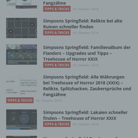
Fangzähne
TIPPS & TRICKS
03. Oktober 2018
j) Dritter
Simpsons Springfield: Relikte bei alte
Ruinen schneller finden
TIPPS & TRICKS
03. Oktober 2018
Dritter ist eine natürliche oder juristische
Person, Behörde, Einrichtung oder andere
Stelle außer der betroffenen Person, dem
Simpsons Springfield: Familienalbum der
Verantwortlichen, dem Auftragsverarbeiter
Flanders – Upgrades und Tipps –
und den Personen, die unter der
Treehouse of Horror XXIX
unmittelbaren Verantwortung des
TIPPS & TRICKS
03. Oktober 2018
Verantwortlichen oder des
Auftragsverarbeiters befugt sind, die
Simpsons Springfield: Alle Währungen
bei Treehouse of Horror 2018 (XXIX) –
personenbezogenen Daten zu verarbeiten.
Relikte, Splitzhacken, Zaubersprüche und
Fangzähne
TIPPS & TRICKS
04. Oktober 2018
k) Einwilligung
Simpsons Springfield: Lakaien schneller
finden – Treehouse of Horror XXIX
Einwilligung ist jede von der betroffenen
Person freiwillig für den bestimmten Fall in
TIPPS & TRICKS
04. Oktober 2018
informierter Weise und unmissverständlich
abgegebene Willensbekundung in Form