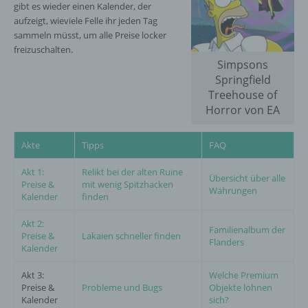
gibt es wieder einen Kalender, der
aufzeigt, wieviele Felle ihr jeden Tag
sammeln müsst, um alle Preise locker
freizuschalten.
Simpsons
Springfield
Treehouse of
Horror von EA
Akte
Tipps
FAQ
Akt 1:
Relikt bei der alten Ruine
Übersicht über alle
Preise &
mit wenig Spitzhacken
Währungen
Kalender
finden
Akt 2:
Familienalbum der
Preise &
Lakaien schneller finden
Flanders
Kalender
Akt 3:
Welche Premium
Preise &
Probleme und Bugs
Objekte lohnen
Kalender
sich?