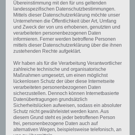
Übereinstimmung mit den für uns geltenden
landesspezifischen Datenschutzbestimmungen.
Mittels dieser Datenschutzerklärung möchte unser
Unternehmen die Öffentlichkeit über Art, Umfang
und Zweck der von uns erhobenen, genutzten und
verarbeiteten personenbezogenen Daten
informieren. Ferner werden betroffene Personen
mittels dieser Datenschutzerklärung über die ihnen
zustehenden Rechte aufgeklärt.
Wir haben als für die Verarbeitung Verantwortlicher
zahlreiche technische und organisatorische
Maßnahmen umgesetzt, um einen möglichst
lückenlosen Schutz der über diese Internetseite
verarbeiteten personenbezogenen Daten
sicherzustellen. Dennoch können Internetbasierte
Datenübertragungen grundsätzlich
Übersicht über die Preise in Akt 2
Sicherheitslücken aufweisen, sodass ein absoluter
Schutz nicht gewährleistet werden kann. Aus
diesem Grund steht es jeder betroffenen Person
Dieses mal gibt es in Die Simpsons Springfield beim Treehouse of
frei, personenbezogene Daten auch auf
Horror lediglich sechs Preise.
alternativen Wegen, beispielsweise telefonisch, an