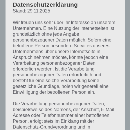
Datenschutzerklärung
Relikte finden
Stand: 29.11.2025
Wir freuen uns sehr über Ihr Interesse an unserem
Wie in Akt 1 musst du auch in Akt 2 90 Relikte finden, um alle fünf
Unternehmen. Eine Nutzung der Internetseiten ist
Preise der alten Ruine freizuschalten.
grundsätzlich ohne jede Angabe
personenbezogener Daten möglich. Sofern eine
betroffene Person besondere Services unseres
Die Spitzhacken bei den alten Ruinen
Unternehmens über unsere Internetseite in
sinnvoll einsetzen
Anspruch nehmen möchte, könnte jedoch eine
Verarbeitung personenbezogener Daten
Dazu haben wir einen Trick, wie du die Spitzhacken optimal einsetzt!
erforderlich werden. Ist die Verarbeitung
personenbezogener Daten erforderlich und
besteht für eine solche Verarbeitung keine
gesetzliche Grundlage, holen wir generell eine
Einwilligung der betroffenen Person ein.
Die Verarbeitung personenbezogener Daten,
beispielsweise des Namens, der Anschrift, E-Mail-
Adresse oder Telefonnummer einer betroffenen
Person, erfolgt stets im Einklang mit der
Datenschutz-Grundverordnung und in