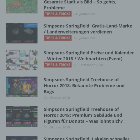
Gesamte Stadt als Bild – So gehts,
Probleme
DE
TIPPS & TRICKS
24. Januar 2019
Simpsons Springfield: Gratis-Land-Marke
/ Landerweiterungen verdienen
Cookies / SessionStorage / LocalStorage
TIPPS & TRICKS
12. Januar 2019
Die Internetseiten verwenden teilweise so
Simpsons Springfield Preise und Kalender
genannte Cookies, LocalStorage und
– Winter 2018 / Weihnachten (Event)
SessionStorage. Dies dient dazu, unser Angebot
TIPPS & TRICKS
10. Dezember 2018
nutzerfreundlicher, effektiver und sicherer zu
machen. Local Storage und SessionStorage ist
Simpsons Springfield Treehouse of
eine Technologie, mit welcher ihr Browser Daten
Horror 2018: Bekannte Probleme und
auf Ihrem Computer oder mobilen Gerät
Bugs
abspeichert. Cookies sind Textdateien, welche
07. Oktober 2018
über einen Internetbrowser auf einem
Computersystem abgelegt und gespeichert
Simpsons Springfield Treehouse of
werden. Sie können die Verwendung von Cookies,
Horror 2018: Premium Gebäude und
LocalStorage und SessionStorage durch
Figuren für Donuts – Was lohnt sich?
entsprechende Einstellung in Ihrem Browser
04. Oktober 2018
verhindern.
Simpsons Springfield: Lakaien schneller