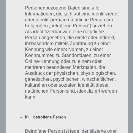
Personenbezogene Daten sind alle
6
Frau Werwolf
287.000
Neue Figur
Informationen, die sich auf eine identifizierte
oder identifizierbare natürliche Person (im
Folgenden „betroffene Person") beziehen.
Als identifizierbar wird eine natürliche
Person angesehen, die direkt oder indirekt,
Kalender mit Zeitplan für zu Akt 2 des
insbesondere mittels Zuordnung zu einer
Treehouse of Horror 2018 Events
Kennung wie einem Namen, zu einer
Kennnummer, zu Standortdaten, zu einer
Auf dem nachfolgenden Kalender kannst du sehen, wieviel Felle du
Online-Kennung oder zu einem oder
mehreren besonderen Merkmalen, die
bis zum Ende des Tages haben solltest, um alle Preise am Ende des
Ausdruck der physischen, physiologischen,
Aktes freizuschalten. Bitte beachte, dass wir hier einen Puffer drin
genetischen, psychischen, wirtschaftlichen,
haben. Du hast auch noch am 17. September bis 16 Uhr Zeit, also
kulturellen oder sozialen Identität dieser
falls es knapp wird, hast du noch etwas Zeit.
natürlichen Person sind, identifiziert werden
kann.
b) betroffene Person
Betroffene Person ist jede identifizierte oder