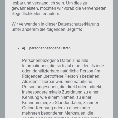
hat, kann hierüber aber natürlich noch Donuts kassieren.
lesbar und verständlich sein. Um dies zu
gewährleisten, möchten wir vorab die verwendeten
Begrifflichkeiten erläutern.
Wir verwenden in dieser Datenschutzerklärung
unter anderem die folgenden Begriffe:
a) personenbezogene Daten
Personenbezogene Daten sind alle
Informationen, die sich auf eine identifizierte
oder identifizierbare natürliche Person (im
In anderen Springfields kannst du ebenfalls Fans
Folgenden „betroffene Person") beziehen.
antippen, was dir Mützen in Akt 2 bringt
Als identifizierbar wird eine natürliche
Person angesehen, die direkt oder indirekt,
insbesondere mittels Zuordnung zu einer
Eine zweite Aktivität, die ihr bei Freunden machen könnt, ist Tipp-Ball
Kennung wie einem Namen, zu einer
zu spielen. Sucht euch hierbei Freunde heraus, die ihr bestenfalls
Kennnummer, zu Standortdaten, zu einer
besiegen könnt. Habt ihr genügend Elixier über, könnt ihr diese
Online-Kennung oder zu einem oder
natürlich ebenfalls einsetzen.
mehreren besonderen Merkmalen, die