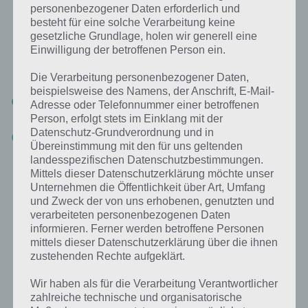
personenbezogener Daten erforderlich und
besteht für eine solche Verarbeitung keine
gesetzliche Grundlage, holen wir generell eine
Simpsons Springfield Sportball im Amateur Shop für
Einwilligung der betroffenen Person ein.
500 Amateur-Dollar kaufen
Die Verarbeitung personenbezogener Daten,
beispielsweise des Namens, der Anschrift, E-Mail-
Werfe den Sportball in ein anderes Springfield (Button oben
Adresse oder Telefonnummer einer betroffenen
rechts)
Person, erfolgt stets im Einklang mit der
Datenschutz-Grundverordnung und in
Die Community-Preise werden freigeschaltet, nachdem die
Übereinstimmung mit den für uns geltenden
entsprechende Anzahl an Sportbällen in ein anderes Springfield
landesspezifischen Datenschutzbestimmungen.
geworfen worden sind
Mittels dieser Datenschutzerklärung möchte unser
Unternehmen die Öffentlichkeit über Art, Umfang
Das bedeutet, dass diese Preise alle Spieler von Simpsons Springfield
und Zweck der von uns erhobenen, genutzten und
bekommen, wenn die entsprechende Anzahl erreicht hast (alle
verarbeiteten personenbezogenen Daten
Spieler helfen also mit). Allerdings ist ein Sportball mit 500 Amateur-
informieren. Ferner werden betroffene Personen
Dollar teuer. Wir raten daher zu Beginn noch davon ab bis du deine
mittels dieser Datenschutzerklärung über die ihnen
Tipp-Ball-Spieler verbessert oder deine Wunschpreise gesichert hast.
zustehenden Rechte aufgeklärt.
Wir haben als für die Verarbeitung Verantwortlicher
zahlreiche technische und organisatorische