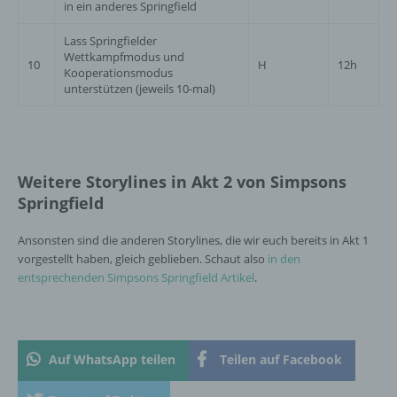
in ein anderes Springfield
Person, Behörde, Einrichtung oder andere
Stelle, der personenbezogene Daten
Lass Springfielder
offengelegt werden, unabhängig davon, ob
Wettkampfmodus und
10
H
12h
es sich bei ihr um einen Dritten handelt oder
Kooperationsmodus
nicht. Behörden, die im Rahmen eines
unterstützen (jeweils 10-mal)
bestimmten Untersuchungsauftrags nach
dem Unionsrecht oder dem Recht der
Mitgliedstaaten möglicherweise
personenbezogene Daten erhalten, gelten
jedoch nicht als Empfänger.
Weitere Storylines in Akt 2 von Simpsons
Springfield
j) Dritter
Ansonsten sind die anderen Storylines, die wir euch bereits in Akt 1
vorgestellt haben, gleich geblieben. Schaut also
in den
Dritter ist eine natürliche oder juristische
entsprechenden Simpsons Springfield Artikel
.
Person, Behörde, Einrichtung oder andere
Stelle außer der betroffenen Person, dem
Verantwortlichen, dem Auftragsverarbeiter
und den Personen, die unter der
Auf WhatsApp teilen
Teilen auf Facebook
unmittelbaren Verantwortung des
Verantwortlichen oder des