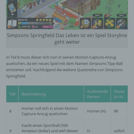
Verarbeitung durch das Unionsrecht oder
das Recht der Mitgliedstaaten vorgegeben,
so kann der Verantwortliche
beziehungsweise können die bestimmten
Kriterien seiner Benennung nach dem
Unionsrecht oder dem Recht der
Simpsons Springfield Das Leben ist ein Spiel Storyline
Mitgliedstaaten vorgesehen werden.
geht weiter
In Teil 8 muss dieser sich nun in seinen Motion-Capture-Anzug
h) Auftragsverarbeiter
quetschen, da ein neues Spiel mit dem Namen Simpsons Tipp-Ball
entstehen soll. Nachfolgend die weitere Questreihe von Simpsons
Auftragsverarbeiter ist eine natürliche oder
Springfield.
juristische Person, Behörde, Einrichtung
oder andere Stelle, die personenbezogene
Auslösende
Dauer
Daten im Auftrag des Verantwortlichen
Teil
Beschreibung
Person
(in h)
verarbeitet.
Homer soll sich in einen Motion
8
Homer (H)
8h
Capture Anzug quetschen
i) Empfänger
Kaufe einen Sportball (500
9
Amateur-Dollar) und wirf diesen
H
sofort
Empfänger ist eine natürliche oder juristische