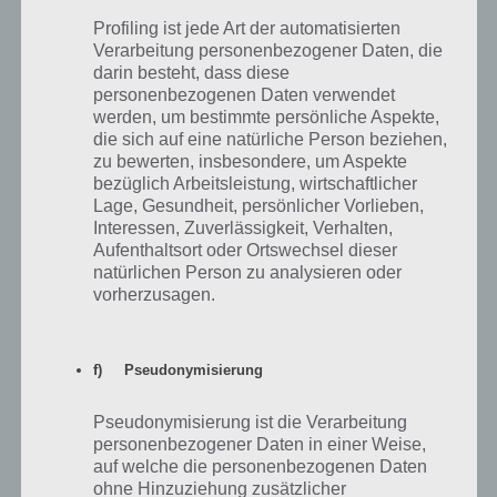
Verbessert Eitelkeit-
Hindernisdraht
11.900
Profiling ist jede Art der automatisierten
Bewertung
Verarbeitung personenbezogener Daten, die
darin besteht, dass diese
Springy
17.800
Figur
personenbezogenen Daten verwendet
werden, um bestimmte persönliche Aspekte,
Verbessert Eitelkeit-
Hindernisbaumstamm
23.800
die sich auf eine natürliche Person beziehen,
Bewertung
zu bewerten, insbesondere, um Aspekte
bezüglich Arbeitsleistung, wirtschaftlicher
Kostüm für Marge (kann
Tennis Marge
30.000
dann auch beim Tipp-Ball
Lage, Gesundheit, persönlicher Vorlieben,
mitspielen)
Interessen, Zuverlässigkeit, Verhalten,
Aufenthaltsort oder Ortswechsel dieser
natürlichen Person zu analysieren oder
vorherzusagen.
Zeitplan als Kalender
f) Pseudonymisierung
Insgesamt habt ihr wie bereits beschrieben neun Tage Zeit.
Entsprechend müsst ihr täglich 3334 Mützen sammeln. Insgesamt
Pseudonymisierung ist die Verarbeitung
sind dies ca 160 Fans, die ihr täglich antippen müsst. Mit unserem
personenbezogener Daten in einer Weise,
oben beschriebenen Trick sollte dies problemlos möglich sein.
auf welche die personenbezogenen Daten
ohne Hinzuziehung zusätzlicher