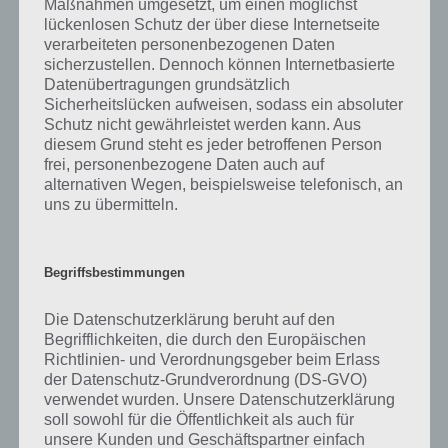
Maßnahmen umgesetzt, um einen möglichst
lückenlosen Schutz der über diese Internetseite
verarbeiteten personenbezogenen Daten
sicherzustellen. Dennoch können Internetbasierte
Datenübertragungen grundsätzlich
Sicherheitslücken aufweisen, sodass ein absoluter
Schutz nicht gewährleistet werden kann. Aus
diesem Grund steht es jeder betroffenen Person
frei, personenbezogene Daten auch auf
alternativen Wegen, beispielsweise telefonisch, an
uns zu übermitteln.
Simpsons Springfield Community Preise beim Tipp
Ball Event
Begriffsbestimmungen
Freunde und Nachbarn in Simpsons
Die Datenschutzerklärung beruht auf den
Springfield zu vernachlässigen
Begrifflichkeiten, die durch den Europäischen
Richtlinien- und Verordnungsgeber beim Erlass
Wie bereits beim Terwilliger-Event von Simpsons Springfield ist auch
der Datenschutz-Grundverordnung (DS-GVO)
in Akt 2 des Tipp-Ball-Event in Simpsons Springfield das Haben von
verwendet wurden. Unsere Datenschutzerklärung
Freunden und Nachbarn eher zu vernachlässigen. So gibt es lediglich
soll sowohl für die Öffentlichkeit als auch für
eine Mütze. Wer zumindest alle Freundschaftsstufen-Preise geholt
unsere Kunden und Geschäftspartner einfach