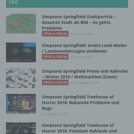
FAQ
merkt sich die Artikel, die ein Kunde in den
virtuellen Warenkorb gelegt hat, über ein Cookie.
Simpsons Springfield Stadtporträt –
Gesamte Stadt als Bild – So gehts,
Die betroffene Person kann die Setzung von
Probleme
Cookies durch unsere Internetseite jederzeit
TIPPS & TRICKS
24. Januar 2019
mittels einer entsprechenden Einstellung des
genutzten Internetbrowsers verhindern und damit
Simpsons Springfield: Gratis-Land-Marke
der Setzung von Cookies dauerhaft
/ Landerweiterungen verdienen
widersprechen. Ferner können bereits gesetzte
TIPPS & TRICKS
12. Januar 2019
Cookies jederzeit über einen Internetbrowser oder
andere Softwareprogramme gelöscht werden. Dies
ist in allen gängigen Internetbrowsern möglich.
Simpsons Springfield Preise und Kalender
Deaktiviert die betroffene Person die Setzung von
– Winter 2018 / Weihnachten (Event)
Cookies in dem genutzten Internetbrowser, sind
TIPPS & TRICKS
10. Dezember 2018
unter Umständen nicht alle Funktionen unserer
Internetseite vollumfänglich nutzbar.
Simpsons Springfield Treehouse of
Horror 2018: Bekannte Probleme und
Bugs
07. Oktober 2018
Erfassung von allgemeinen Daten und Informationen
Simpsons Springfield Treehouse of
Die Internetseite erfasst mit jedem Aufruf der
Horror 2018: Premium Gebäude und