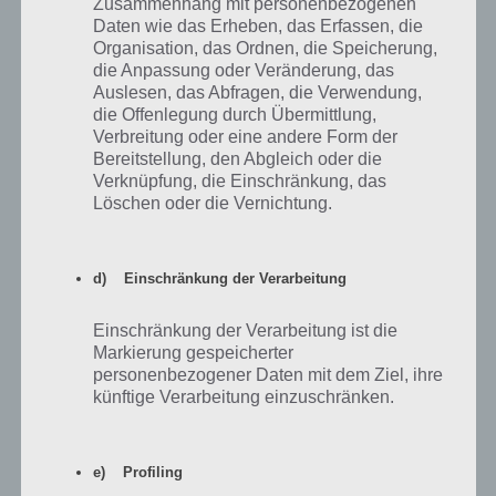
Zusammenhang mit personenbezogenen
Daten wie das Erheben, das Erfassen, die
Organisation, das Ordnen, die Speicherung,
die Anpassung oder Veränderung, das
Auslesen, das Abfragen, die Verwendung,
die Offenlegung durch Übermittlung,
Verbreitung oder eine andere Form der
Bereitstellung, den Abgleich oder die
Verknüpfung, die Einschränkung, das
Löschen oder die Vernichtung.
Simpsons Springfield Akt 2 Preise vom Tipp Ball Event
d) Einschränkung der Verarbeitung
Nachfolgend eine Übersicht der Preise und wieviele Mützen du
Einschränkung der Verarbeitung ist die
hierfür in Simpsons Springfield sammeln musst, um den Preis
Markierung gespeicherter
freizuschalten.
personenbezogener Daten mit dem Ziel, ihre
künftige Verarbeitung einzuschränken.
Preis
Mützen
Beschreibung
Alley McBalls
5.800
Gebäude (225 SD in 16h)
e) Profiling