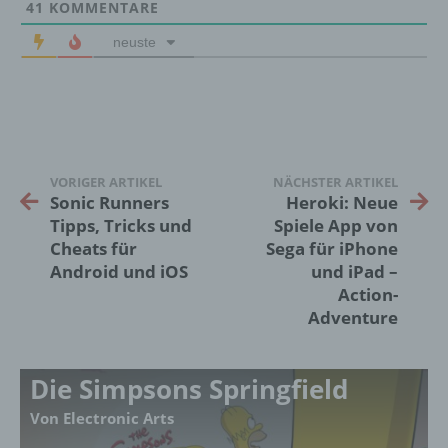
Verantwortlicher im Sinne der Datenschutz-
41
KOMMENTARE
Grundverordnung, sonstiger in den Mitgliedstaaten
neuste
der Europäischen Union geltenden
Datenschutzgesetze und anderer Bestimmungen
mit datenschutzrechtlichem Charakter ist die:
InnoMobile GmbH
Schlehenweg 20
VORIGER ARTIKEL
NÄCHSTER ARTIKEL
Sonic Runners
Heroki: Neue
18069 Lambrechtshagen
Tipps, Tricks und
Spiele App von
DE
Cheats für
Sega für iPhone
Android und iOS
und iPad –
Action-
Cookies / SessionStorage / LocalStorage
Adventure
Die Internetseiten verwenden teilweise so
genannte Cookies, LocalStorage und
Die Simpsons Springfield
SessionStorage. Dies dient dazu, unser Angebot
Von Electronic Arts
nutzerfreundlicher, effektiver und sicherer zu
machen. Local Storage und SessionStorage ist