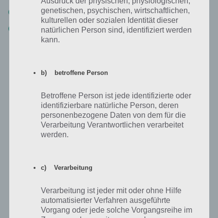
Ausdruck der physischen, physiologischen,
genetischen, psychischen, wirtschaftlichen,
Jetzt Nachbarn / Freunde für Simpsons Springfield finden
kulturellen oder sozialen Identität dieser
NEU:
Unserer Facebook Gruppe zur App beitreten
und zahlreiche
natürlichen Person sind, identifiziert werden
neue Nachbarn finden!
kann.
Weitere Tipps und Tricks
b) betroffene Person
Hast du noch weitere Tipps und Tricks zum Simpsons Springfield
Betroffene Person ist jede identifizierte oder
Tipp-Ball Event? Dann melde dich einfach in den Kommentaren.
identifizierbare natürliche Person, deren
personenbezogene Daten von dem für die
Verarbeitung Verantwortlichen verarbeitet
Preise bei Akt 2 vom Simpsons
werden.
Springfield Tipp-Ball Event
Auch in Akt 2 gibt es wieder fünf Preise. Dieses mal aber nur ein
c) Verarbeitung
Kostüm, wobei dies bei Akt 1 praktisch ja auch so war, wenn man
den Premiumcharakter nicht gegen Donuts erworben hat. Als letzten
Verarbeitung ist jeder mit oder ohne Hilfe
Preis gibt es nämlich Tennis Marge abzustauben.
automatisierter Verfahren ausgeführte
Vorgang oder jede solche Vorgangsreihe im