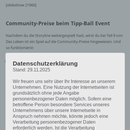
[slideshow 21960]
Community-Preise beim Tipp-Ball Event
Nachdem du die Storyline weitergespielt hast, wirst du bei Teil 9 von
Das Leben ist ein Spiel auf die Community-Preise hingewiesen. Und
so funktionierst:
Kaufe einen Sportball im Amateur-Shop für 40
500
Amateur-
Datenschutzerklärung
Dollar
Stand: 29.11.2025
Wir freuen uns sehr über Ihr Interesse an unserem
Unternehmen. Eine Nutzung der Internetseiten ist
grundsätzlich ohne jede Angabe
personenbezogener Daten möglich. Sofern eine
betroffene Person besondere Services unseres
Unternehmens über unsere Internetseite in
Anspruch nehmen möchte, könnte jedoch eine
Verarbeitung personenbezogener Daten
erforderlich werden. Ist die Verarbeitung