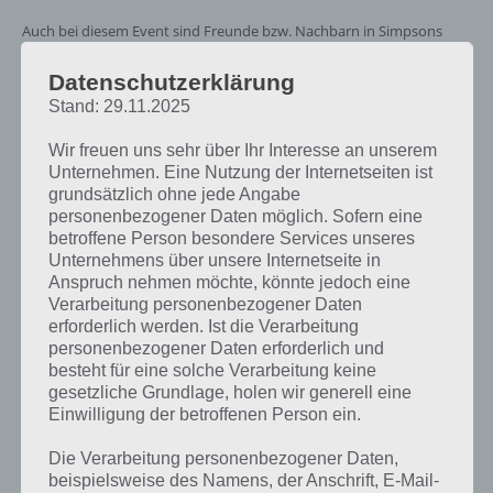
Auch bei diesem Event sind Freunde bzw. Nachbarn in Simpsons
Springfield wieder sehr wichtig. Nicht nur, dass ihr euch mit anderen
Spielern messen könnt, könnt ihr bei euren Freunden auch Fans
Datenschutzerklärung
antippen. Dies bringt zwar nur 1 Schaumstoffhand, kann sich aber
Stand: 29.11.2025
im Laufe des Events sicher noch erhöhen.
Wir freuen uns sehr über Ihr Interesse an unserem
Unternehmen. Eine Nutzung der Internetseiten ist
grundsätzlich ohne jede Angabe
personenbezogener Daten möglich. Sofern eine
betroffene Person besondere Services unseres
Unternehmens über unsere Internetseite in
Anspruch nehmen möchte, könnte jedoch eine
Verarbeitung personenbezogener Daten
erforderlich werden. Ist die Verarbeitung
personenbezogener Daten erforderlich und
besteht für eine solche Verarbeitung keine
gesetzliche Grundlage, holen wir generell eine
Einwilligung der betroffenen Person ein.
In anderen Springfields kannst du ebenfalls Fans
antippen, was dir Schaumstoffhände bringt
Die Verarbeitung personenbezogener Daten,
beispielsweise des Namens, der Anschrift, E-Mail-