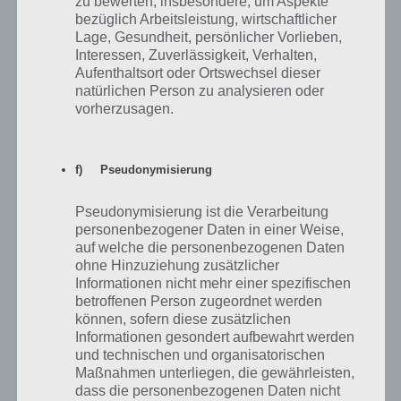
zu bewerten, insbesondere, um Aspekte
Teil
Beschreibung
Person
Dauer (in h)
bezüglich Arbeitsleistung, wirtschaftlicher
Lage, Gesundheit, persönlicher Vorlieben,
Lisa und Homer sollen
Interessen, Zuverlässigkeit, Verhalten,
1
automatisch
45 Sekunden
Fußball schauen
Aufenthaltsort oder Ortswechsel dieser
natürlichen Person zu analysieren oder
Baue den
vorherzusagen.
2
Stadioneingang und
Homer (H)
–
den Grasplatz
Homer soll Sponsoren
f) Pseudonymisierung
3
H
3 Minuten
befriedigen
Pseudonymisierung ist die Verarbeitung
Homer soll mehr
4
Lisa
4 x 6 Sekunden
personenbezogener Daten in einer Weise,
Regeln erfinden
auf welche die personenbezogenen Daten
ohne Hinzuziehung zusätzlicher
5
–
H
–
Informationen nicht mehr einer spezifischen
betroffenen Person zugeordnet werden
6
–
H
–
können, sofern diese zusätzlichen
Informationen gesondert aufbewahrt werden
Absolviere tägliches
und technischen und organisatorischen
7
Training (Tagesaufgabe
H
unterschiedlich
lösen)
Maßnahmen unterliegen, die gewährleisten,
dass die personenbezogenen Daten nicht