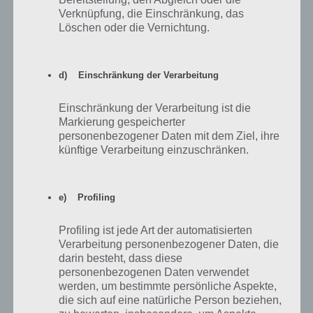
ihr Tipp-Ball spielen.
Verknüpfung, die Einschränkung, das
Löschen oder die Vernichtung.
d) Einschränkung der Verarbeitung
Einschränkung der Verarbeitung ist die
Markierung gespeicherter
personenbezogener Daten mit dem Ziel, ihre
künftige Verarbeitung einzuschränken.
e) Profiling
Simpsons Springfield Tipp Ball Storyline Das Leben ist
ein Spiel
Profiling ist jede Art der automatisierten
Verarbeitung personenbezogener Daten, die
darin besteht, dass diese
Insgesamt besteht die Storyline aus 13 Teilen. Die Tabelle werden wir
personenbezogenen Daten verwendet
dabei stetig ergänzen. Als netter Nebeneffekt bekommt ihr bei
werden, um bestimmte persönliche Aspekte,
etlichen Erledigen von den Questaufgaben auch Schaumstoffhände.
die sich auf eine natürliche Person beziehen,