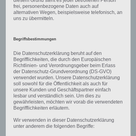
diesem Grund steht es jeder betroffenen Person
frei, personenbezogene Daten auch auf
Als nächstes wollen wir auf die Preise eingehen, die ihr in Akt 1
alternativen Wegen, beispielsweise telefonisch, an
freischalten könnt. Dazu müssen Schaumstoffhände gesammelt
uns zu übermitteln.
werden. Insgesamt gibt es fünf Preise. Etwas dreist finden wir die
Tatsache, dass man Baseball Jasper nicht direkt nutzen kann, da man
diesen erst für 150 Donuts kaufen muss.
Begriffsbestimmungen
Die Datenschutzerklärung beruht auf den
Begrifflichkeiten, die durch den Europäischen
Richtlinien- und Verordnungsgeber beim Erlass
der Datenschutz-Grundverordnung (DS-GVO)
verwendet wurden. Unsere Datenschutzerklärung
soll sowohl für die Öffentlichkeit als auch für
unsere Kunden und Geschäftspartner einfach
lesbar und verständlich sein. Um dies zu
gewährleisten, möchten wir vorab die verwendeten
Begrifflichkeiten erläutern.
Simpsons Springfield Tipp-Ball Preisverfolgung Akt 1
Wir verwenden in dieser Datenschutzerklärung
unter anderem die folgenden Begriffe: