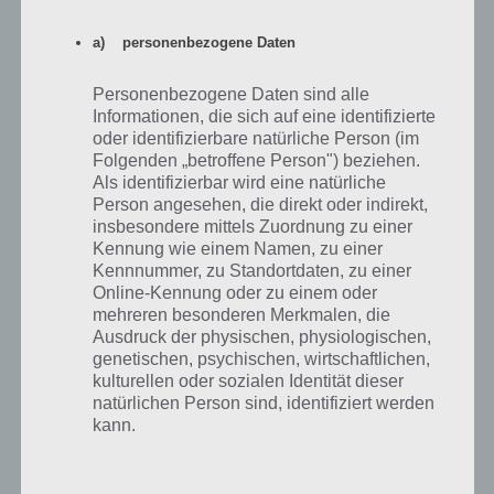
In der nachfolgenden Tabelle haben wir eine Übersicht über die
Preise, wieviele Schaumstoffhände ihr hierfür benötigt und eine
a) personenbezogene Daten
kurze Beschreibung zu diesem Preis von Simpsons Springfield.
Personenbezogene Daten sind alle
Preis
Schaumstoffhände
Beschreibung
Informationen, die sich auf eine identifizierte
oder identifizierbare natürliche Person (im
Homertron
1900
Eitelkeit-Bewertung
Folgenden „betroffene Person") beziehen.
wird verbessert
Als identifizierbar wird eine natürliche
Hindernisreifen
5600
Person angesehen, die direkt oder indirekt,
insbesondere mittels Zuordnung zu einer
Benötigt Jasper (kostet
Baseball-Jasper
11300
Kennung wie einem Namen, zu einer
150 Donuts)
Kennnummer, zu Standortdaten, zu einer
Online-Kennung oder zu einem oder
Verbessert Eitelkeit-
Hinderniswand
15100
Bewertung
mehreren besonderen Merkmalen, die
Ausdruck der physischen, physiologischen,
Softball-Mr.
genetischen, psychischen, wirtschaftlichen,
19500
Kostüm für Mr. Burns
Burns
kulturellen oder sozialen Identität dieser
natürlichen Person sind, identifiziert werden
kann.
Zeitplan zum Schaffen aller Preise