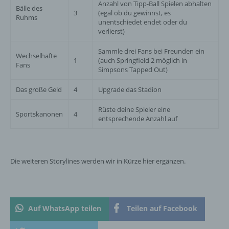
Anzahl von Tipp-Ball Spielen abhalten
Person freiwillig für den bestimmten Fall in
Bälle des
3
(egal ob du gewinnst, es
Ruhms
informierter Weise und unmissverständlich
unentschiedet endet oder du
abgegebene Willensbekundung in Form
verlierst)
einer Erklärung oder einer sonstigen
eindeutigen bestätigenden Handlung, mit der
Sammle drei Fans bei Freunden ein
Wechselhafte
die betroffene Person zu verstehen gibt, dass
1
(auch Springfield 2 möglich in
Fans
sie mit der Verarbeitung der sie betreffenden
Simpsons Tapped Out)
personenbezogenen Daten einverstanden
ist.
Das große Geld
4
Upgrade das Stadion
Rüste deine Spieler eine
Sportskanonen
4
entsprechende Anzahl auf
Name und Anschrift des für die Verarbeitung
Verantwortlichen
Verantwortlicher im Sinne der Datenschutz-
Die weiteren Storylines werden wir in Kürze hier ergänzen.
Grundverordnung, sonstiger in den Mitgliedstaaten
der Europäischen Union geltenden
Datenschutzgesetze und anderer Bestimmungen
mit datenschutzrechtlichem Charakter ist die:
Auf WhatsApp teilen
Teilen auf Facebook
InnoMobile GmbH