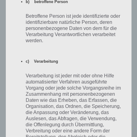
b) betroffene Person
In Kürze werden wir hier einen Zeitplan (Terminplan) hochladen, der
Betroffene Person ist jede identifizierte oder
euch zeigt, an welchem Tag ihr wieviele Schaumstoffhände
identifizierbare natürliche Person, deren
gesammelt haben müsst, um alle Preise bis zum Ende von Akt 1 des
personenbezogene Daten von dem für die
Simpsons Springfield Tipp-Ball Event zu bekommen.
Verarbeitung Verantwortlichen verarbeitet
werden.
Akt 1 Storyline
c) Verarbeitung
Zum Abschluss wollen wir nun noch auf die Akt 1 Storyline eingehen.
Die Hauptstoryline lautet Das Leben ist ein Spiel und startet
Verarbeitung ist jeder mit oder ohne Hilfe
automatisch. Daneben gibt es noch optinale Storylines, die sich mit
automatisierter Verfahren ausgeführte
Tipp-Ball, Fans bei Freunden und die Figuren auseinandersetzen.
Vorgang oder jede solche Vorgangsreihe im
Zusammenhang mit personenbezogenen
Daten wie das Erheben, das Erfassen, die
Das Leben ist ein Spiel: Start der Tipp-Ball
Organisation, das Ordnen, die Speicherung,
Storyline in Simpsons Springfield
die Anpassung oder Veränderung, das
Auslesen, das Abfragen, die Verwendung,
Das Leben ist ein Spiel startet automatisch, nachdem ihr das
die Offenlegung durch Übermittlung,
Simpsons Springfield Update installiert habt. Dafür solltet ihr euch
Verbreitung oder eine andere Form der
Homer und Lisa freihalten, denn nach nur wenigen Minuten könnt
Bereitstellung, den Abgleich oder die