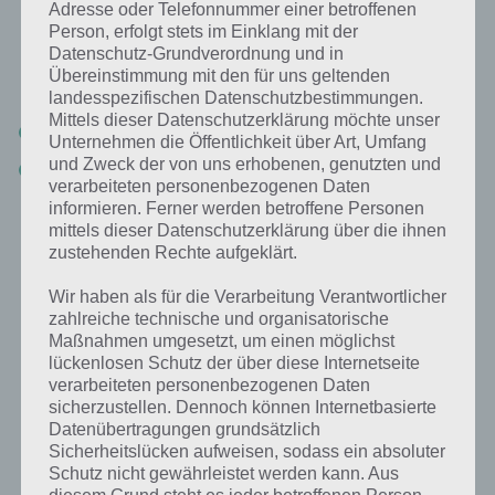
Adresse oder Telefonnummer einer betroffenen
Person, erfolgt stets im Einklang mit der
Wenn du in Simpsons Springfield nicht genügend Freunde haben
Datenschutz-Grundverordnung und in
solltest, so kannst du unter nachfolgendem Link deinen Orgin-
Übereinstimmung mit den für uns geltenden
Namen mitteilen, wodurch du neue Spieler aufnehmen kannst.
landesspezifischen Datenschutzbestimmungen.
Mittels dieser Datenschutzerklärung möchte unser
Jetzt Nachbarn / Freunde für Simpsons Springfield finden
Unternehmen die Öffentlichkeit über Art, Umfang
und Zweck der von uns erhobenen, genutzten und
NEU:
Unserer Facebook Gruppe zur App beitreten
und zahlreiche
verarbeiteten personenbezogenen Daten
neue Nachbarn finden!
informieren. Ferner werden betroffene Personen
mittels dieser Datenschutzerklärung über die ihnen
zustehenden Rechte aufgeklärt.
Weitere Tipps und Tricks
Wir haben als für die Verarbeitung Verantwortlicher
Wenn du weitere Tipps und Tricks zu Akt 1 hast, um
zahlreiche technische und organisatorische
Schaumstoffhände oder Amateur-Dollar zu bekommen, dann melde
Maßnahmen umgesetzt, um einen möglichst
dich einfach in den Kommentaren. Wir werden den Artikel dann
lückenlosen Schutz der über diese Internetseite
entsprechend erweitert.
verarbeiteten personenbezogenen Daten
sicherzustellen. Dennoch können Internetbasierte
Datenübertragungen grundsätzlich
Preise bei Akt 1 vom Simpsons
Sicherheitslücken aufweisen, sodass ein absoluter
Schutz nicht gewährleistet werden kann. Aus
Springfield Tipp-Ball Update