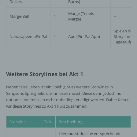
Dollars
Burns)
Mitgliedstaaten möglicherweise
personenbezogene Daten erhalten, gelten
Marge (Tennis-
jedoch nicht als Empfänger.
Marge-Ball
4
–
Marge)
Spielen der
NahasapeemaPinPal
4
Apu (Pin-Pal-Apu)
Storyline un
j) Dritter
Tagesaufga
Dritter ist eine natürliche oder juristische
Person, Behörde, Einrichtung oder andere
Stelle außer der betroffenen Person, dem
Verantwortlichen, dem Auftragsverarbeiter
Weitere Storylines bei Akt 1
und den Personen, die unter der
unmittelbaren Verantwortung des
Neben “Das Leben ist ein Spiel” gibt es weitere Storylines in
Verantwortlichen oder des
Simpsons Springfield, die ihr lösen müsst. Diese dann jedoch nur
Auftragsverarbeiters befugt sind, die
optional und müssen nicht unbedingt erledigt werden. Daher fassen
personenbezogenen Daten zu verarbeiten.
wir diese Storylines zu Akt 1 kurz zusammen:
k) Einwilligung
Storyline
Teile
Beschreibung
Hier musst du eine entsprechende
Einwilligung ist jede von der betroffenen