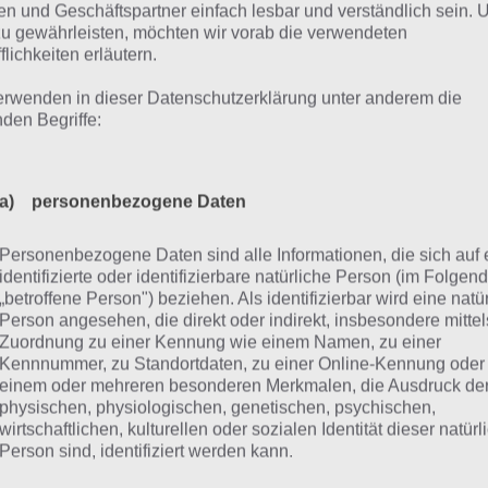
n und Geschäftspartner einfach lesbar und verständlich sein.
zu gewährleisten, möchten wir vorab die verwendeten
ritt einer Allianz bei oder gründe deine eigene, indem du 
flichkeiten erläutern.
nnerhalb einer Allianz könnt ihr euch mit Truppen unterstü
erwenden in dieser Datenschutzerklärung unter anderem die
nden Begriffe:
rweitere frühzeitig dein Armeel
a) personenbezogene Daten
eits früh in Dawn of Titans solltest du dein Armeelager v
ts auf die Voraussetzungen zum Verbessern. Mit bestimm
Personenbezogene Daten sind alle Informationen, die sich auf 
eelagers erhöht sich auch die Anzahl der Kampfplätze. D
identifizierte oder identifizierbare natürliche Person (im Folgen
r Truppen mit in den Kampf nehmen, was mit fortschre
„betroffene Person") beziehen. Als identifizierbar wird eine natü
Person angesehen, die direkt oder indirekt, insbesondere mittel
rker werdenden Feinden zwingend notwendig ist. Auch sol
Zuordnung zu einer Kennung wie einem Namen, zu einer
nell auf Level 2 verbessern, um mehr Schaden anzurichte
Kennnummer, zu Standortdaten, zu einer Online-Kennung oder
einem oder mehreren besonderen Merkmalen, die Ausdruck de
Verlauf des Spiels musst du immer auf dein Armeelager ac
physischen, physiologischen, genetischen, psychischen,
wirtschaftlichen, kulturellen oder sozialen Identität dieser natür
h upgradest, um von mehr Kampfplätzen bei Dawn of Titans
Person sind, identifiziert werden kann.