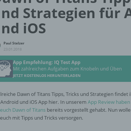
nd Strategien für 
nd iOS
Paul Stelzer
23.01.2018
App Empfehlung: IQ Test App
Mit zahlreichen Aufgaben zum Knobeln und Üben
JETZT KOSTENLOS HERUNTERLADEN
lreiche Dawn of Titans Tipps, Tricks und Strategien findet i
 Android und iOS App hier. In unserem
App Review haben
 euch Dawn of Titans
bereits vorgestellt gehabt. Nun woll
 euch mit Tipps und Tricks versorgen.