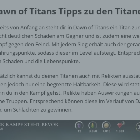
d) Einschränkung der Verarbeitung
awn of Titans Tipps zu den Titan
Einschränkung der Verarbeitung ist die Markierung gespeichert
personenbezogener Daten mit dem Ziel, ihre künftige Verarbeit
eits von Anfang an steht dir in Dawn of Titans ein Titan zu
einzuschränken.
ht deutlichen Schaden am Gegner und ist zudem eine we
pf gegen den Feind. Mit jedem Sieg erhält auch der gerad
e) Profiling
ahrungspunkte, sodass dieser im Level aufsteigt. Entspre
n Schaden und die Lebenspunkte.
Profiling ist jede Art der automatisierten Verarbeitung
personenbezogener Daten, die darin besteht, dass diese
ätzlich kannst du deinen Titanen auch mit Relikten ausstat
personenbezogenen Daten verwendet werden, um bestimmte
en jedoch nur eine begrenzte Haltbarkeit. Diese wird stet
persönliche Aspekte, die sich auf eine natürliche Person bezie
zu bewerten, insbesondere, um Aspekte bezüglich Arbeitsleistu
n du in den Kampf gehst. Relikte haben Auswirkungen auf
wirtschaftlicher Lage, Gesundheit, persönlicher Vorlieben, Inter
ne Truppen. Entsprechend können diese im Verlauf von Daw
Zuverlässigkeit, Verhalten, Aufenthaltsort oder Ortswechsel die
n, um Schlachten zu gewinnen.
natürlichen Person zu analysieren oder vorherzusagen.
f) Pseudonymisierung