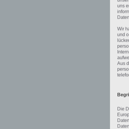
unser
uns e
[in
infor
Daten
Wir h
T
und o
lücke
perso
Zun
Inter
aufwe
B
Aus d
perso
telef
V
b
Begr
S
Die D
Europ
S
Daten
G
Daten