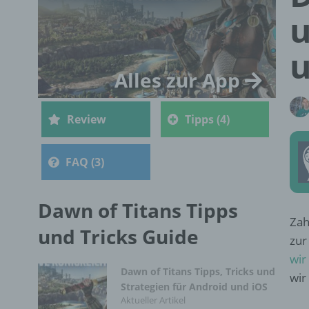
u
u
Alles zur App
Review
Tipps (4)
FAQ (3)
Dawn of Titans Tipps
Zah
und Tricks Guide
zur
wir
Dawn of Titans Tipps, Tricks und
wir
Strategien für Android und iOS
Aktueller Artikel