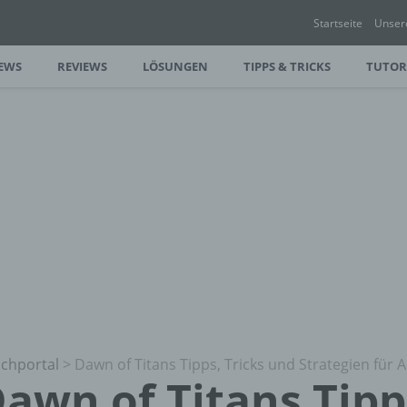
Startseite
Unser
EWS
REVIEWS
LÖSUNGEN
TIPPS & TRICKS
TUTOR
chportal
>
Dawn of Titans Tipps, Tricks und Strategien für 
awn of Titans Tipp