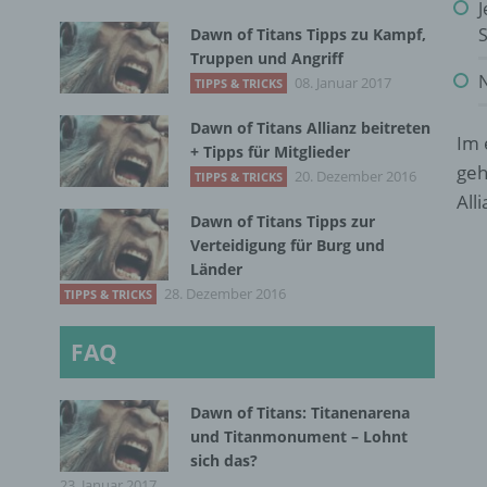
J
S
Dawn of Titans Tipps zu Kampf,
Truppen und Angriff
N
08. Januar 2017
TIPPS & TRICKS
Dawn of Titans Allianz beitreten
Im 
+ Tipps für Mitglieder
geh
20. Dezember 2016
TIPPS & TRICKS
All
Dawn of Titans Tipps zur
Verteidigung für Burg und
Länder
28. Dezember 2016
TIPPS & TRICKS
FAQ
Dawn of Titans: Titanenarena
und Titanmonument – Lohnt
sich das?
23. Januar 2017