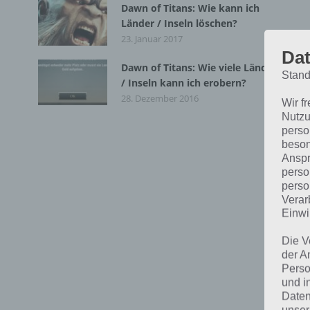
Dawn of Titans: Wie kann ich
Länder / Inseln löschen?
23. Januar 2017
D
Dat
Dawn of Titans: Wie viele Länder
K
Stand
/ Inseln kann ich erobern?
28. Dezember 2016
Wir f
Nutzu
perso
beson
Anspr
perso
perso
Verar
Einwi
Die V
In
der A
Perso
und i
Daten