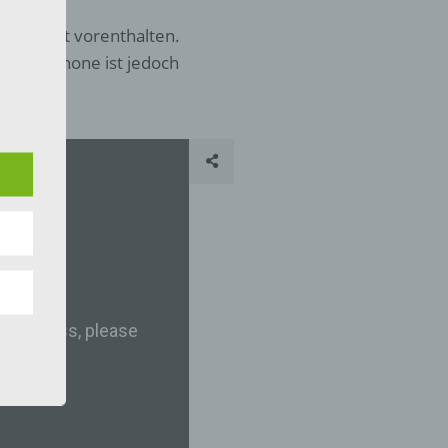
tans nicht vorenthalten.
s Smartphone ist jedoch
 die
hren
en,
die
oder
tung.