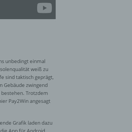
er
ung
ans unbedingt einmal
solenqualität weiß zu
e sind taktisch geprägt,
hen,
en Gebäude zwingend
ng,
essen,
u bestehen. Trotzdem
ser
hier Pay2Win angesagt
gende Grafik laden dazu
 die App für Android,