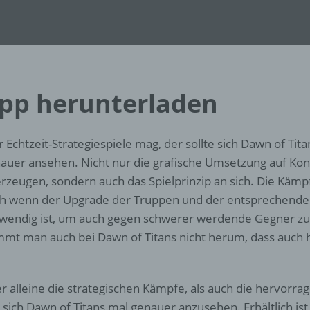
d) Einschränkung der Verarbeitung
Einschränkung der Verarbeitung ist die Markierung gespeichert
personenbezogener Daten mit dem Ziel, ihre künftige Verarbeit
einzuschränken.
pp herunterladen
e) Profiling
 Echtzeit-Strategiespiele mag, der sollte sich Dawn of Tit
Profiling ist jede Art der automatisierten Verarbeitung
personenbezogener Daten, die darin besteht, dass diese
auer ansehen. Nicht nur die grafische Umsetzung auf Kon
personenbezogenen Daten verwendet werden, um bestimmte
rzeugen, sondern auch das Spielprinzip an sich. Die Kämpf
persönliche Aspekte, die sich auf eine natürliche Person bezie
h wenn der Upgrade der Truppen und der entsprechend
zu bewerten, insbesondere, um Aspekte bezüglich Arbeitsleistu
wirtschaftlicher Lage, Gesundheit, persönlicher Vorlieben, Inter
wendig ist, um auch gegen schwerer werdende Gegner z
Zuverlässigkeit, Verhalten, Aufenthaltsort oder Ortswechsel die
mt man auch bei Dawn of Titans nicht herum, dass auch 
natürlichen Person zu analysieren oder vorherzusagen.
r alleine die strategischen Kämpfe, als auch die hervorra
f) Pseudonymisierung
, sich Dawn of Titans mal genauer anzusehen. Erhältlich ist