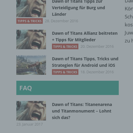
Daw
Dawn of Titans Tipps zur
Verteidigung für Burg und
Kön
Länder
Sch
28. Dezember 2016
TIPPS & TRICKS
kos
Juw
Dawn of Titans Allianz beitreten
+ Tipps für Mitglieder
zu 
20. Dezember 2016
TIPPS & TRICKS
Dawn of Titans Tipps, Tricks und
Strategien für Android und iOS
18. Dezember 2016
TIPPS & TRICKS
FAQ
Dawn of Titans: Titanenarena
und Titanmonument – Lohnt
sich das?
23. Januar 2017