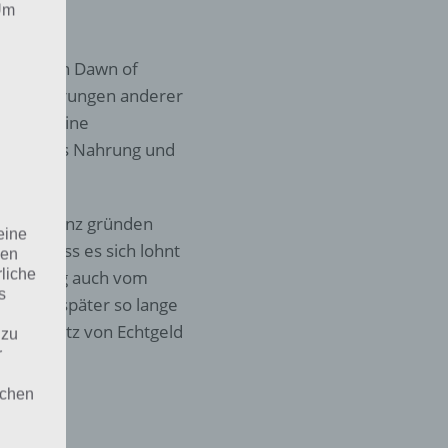
 Um
Münzen in Dawn of
rch Eroberungen anderer
gibt es eine
ebenfalls Nahrung und
ine Allianz gründen
eine
rei, sodass es sich lohnt
den
rliche
 Umsetzung auch vom
s
uzeiten später so lange
e Einsatz von Echtgeld
 zu
r
lichen