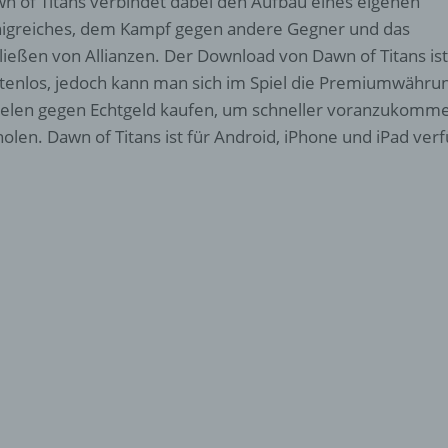
n of Titans verbindet dabei den Aufbau eines eigenen
igreiches, dem Kampf gegen andere Gegner und das
ließen von Allianzen. Der Download von Dawn of Titans ist
tenlos, jedoch kann man sich im Spiel die Premiumwähru
elen gegen Echtgeld kaufen, um schneller voranzukomme
holen. Dawn of Titans ist für Android, iPhone und iPad ver