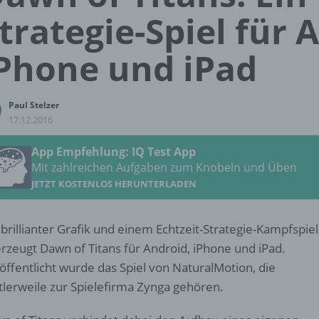
trategie-Spiel für 
Phone und iPad
Paul Stelzer
17.12.2016
App Empfehlung: IQ Test App
Mit zahlreichen Aufgaben zum Knobeln und Üben
JETZT KOSTENLOS HERUNTERLADEN
 brillianter Grafik und einem Echtzeit-Strategie-Kampfspiel
rzeugt Dawn of Titans für Android, iPhone und iPad.
öffentlicht wurde das Spiel von NaturalMotion, die
tlerweile zur Spielefirma Zynga gehören.