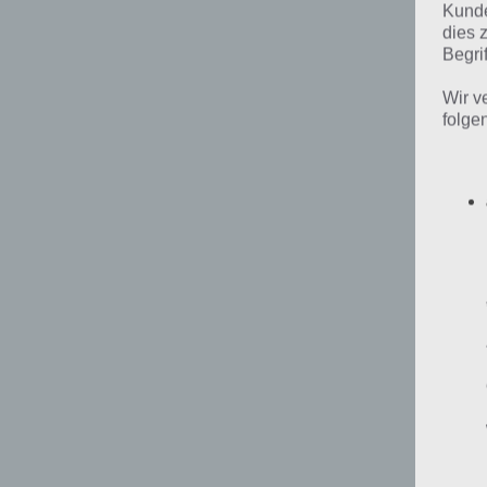
A
Kunde
dies 
Begrif
Um 
Wir v
Tit
folge
Ins
umf
Mün
Has
ode
ein
Spi
und
gu
Tr