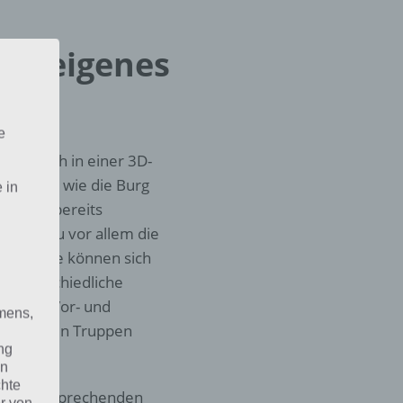
ein eigenes
e
Königreich in einer 3D-
 Gebäude wie die Burg
 in
tz sind bereits
 lernst du vor allem die
und diese können sich
t unterschiedliche
ewisse Vor- und
mens,
r anderen Truppen
ng
en
chte
 der entsprechenden