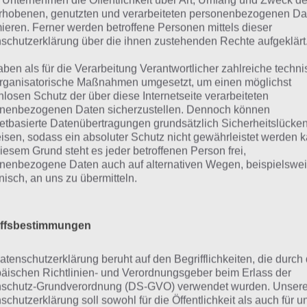
 Unternehmen die Öffentlichkeit über Art, Umfang und Zweck de
ategie und Taktik vorgehen, um dir einen Vorteil in der Sch
rhobenen, genutzten und verarbeiteten personenbezogenen Da
mieren. Ferner werden betroffene Personen mittels dieser
en deinen Truppen kannst du auch einen Titanen einsetz
schutzerklärung über die ihnen zustehenden Rechte aufgeklärt
hen gewissen Schaden und haben eine gewisse Lebensen
nes Gegners. Nun musst du vor der Schlacht überlegen, w
aben als für die Verarbeitung Verantwortlicher zahlreiche techn
rganisatorische Maßnahmen umgesetzt, um einen möglichst
 Gegner loslaufen sollen oder ob du zunächst zurückbleibs
nlosen Schutz der über diese Internetseite verarbeiteten
 Schlachtfeld Zauber einzusammeln, die man dann direkt
nenbezogenen Daten sicherzustellen. Dennoch können
n man seine Zauber auch selber herstellen.
netbasierte Datenübertragungen grundsätzlich Sicherheitslücke
isen, sodass ein absoluter Schutz nicht gewährleistet werden k
iesem Grund steht es jeder betroffenen Person frei,
 der Zeit werden die Gegner in Dawn of Titans jedoch imm
nenbezogene Daten auch auf alternativen Wegen, beispielswe
sprechend musst du in deinem Königreich neue Gebäude e
onisch, an uns zu übermitteln.
handenen upgraden und so deine Einheiten verbessern 
 in die Schlacht zu nehmen. Der Echtzeit-Strategie-Anteil is
iffsbestimmungen
esetzt, denn du kannst deinen Truppen jederzeit Befehle
gehen oder wen diese angreifen sollen. Truppen, die k
atenschutzerklärung beruht auf den Begrifflichkeiten, die durch
en, bleiben dir auch erhalten. Sonst musst du stets neue 
äischen Richtlinien- und Verordnungsgeber beim Erlass der
schutz-Grundverordnung (DS-GVO) verwendet wurden. Unser
schutzerklärung soll sowohl für die Öffentlichkeit als auch für u