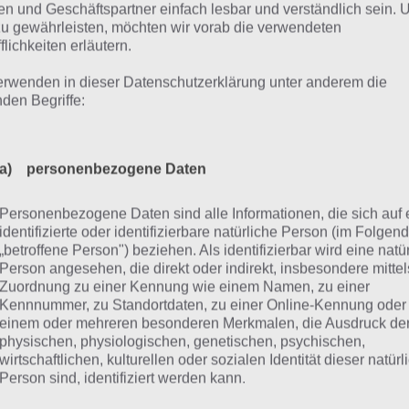
llianzen, Eroberungen und mehr
n und Geschäftspartner einfach lesbar und verständlich sein.
zu gewährleisten, möchten wir vorab die verwendeten
flichkeiten erläutern.
dein Königreich auszubauen, benötigst du Nahrung und 
erwenden in dieser Datenschutzerklärung unter anderem die
ans. Beides baust du zwar selber ab, kannst aber auch du
nden Begriffe:
eln dafür sorgen, dass die Produktion erhöht wird. Zudem 
angreiche Einzekspieler-Kampagne, wo es als Belohnung 
zen gibt.
a) personenbezogene Daten
t du genügend Eroberungspunkte gesammelt, kannst du e
Personenbezogene Daten sind alle Informationen, die sich auf 
r einer beitreten. Mit deiner Allianz schaltest du Vorteile f
identifizierte oder identifizierbare natürliche Person (im Folgen
„betroffene Person") beziehen. Als identifizierbar wird eine natü
er beizutreten. Dawn of Titans ist neben der grafischen
Person angesehen, die direkt oder indirekt, insbesondere mittel
elprinzip her sehr zu empfehlen. Allerdings werden die Ba
Zuordnung zu einer Kennung wie einem Namen, zu einer
 die Gegner stärken werden. Trotzdem kann man auch ohn
Kennnummer, zu Standortdaten, zu einer Online-Kennung oder
einem oder mehreren besonderen Merkmalen, die Ausdruck de
t vorankommen.
physischen, physiologischen, genetischen, psychischen,
wirtschaftlichen, kulturellen oder sozialen Identität dieser natür
Person sind, identifiziert werden kann.
ailer Video zu Dawn of Titans