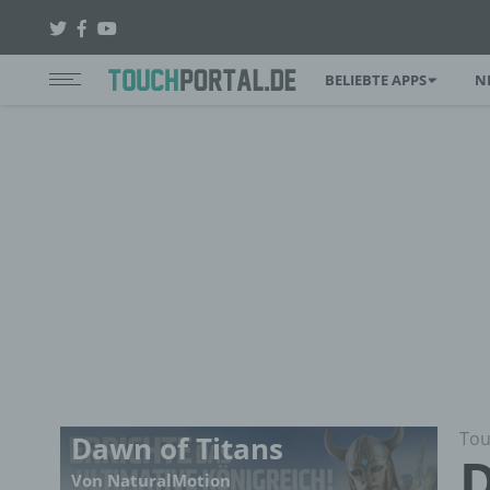
BELIEBTE APPS
N
Tou
Dawn of Titans
D
Von NaturalMotion