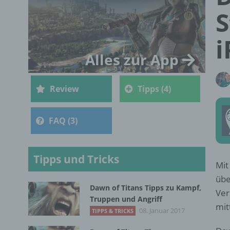
S
i
Alles zur App
Review
Tipps (4)
FAQ (3)
Tipps und Tricks
Mit
übe
Dawn of Titans Tipps zu Kampf,
Ver
Truppen und Angriff
mit
08. Januar 2017
TIPPS & TRICKS