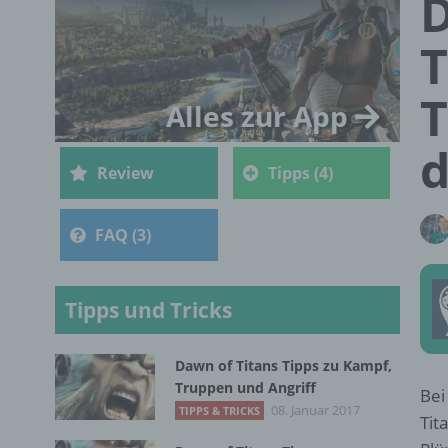
D
T
T
Alles zur App
d
Review
Tipps (4)
FAQ (3)
Tipps und Tricks
Dawn of Titans Tipps zu Kampf,
Truppen und Angriff
Bei
08. Januar 2017
TIPPS & TRICKS
Tit