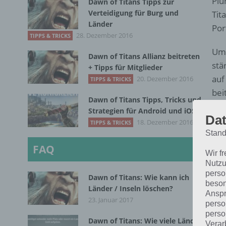
Plü
Dawn of Titans Tipps zur
Verteidigung für Burg und
Tit
Länder
Por
28. Dezember 2016
TIPPS & TRICKS
Ums
Dawn of Titans Allianz beitreten
stä
+ Tipps für Mitglieder
auf
20. Dezember 2016
TIPPS & TRICKS
bei
Dawn of Titans Tipps, Tricks und
Strategien für Android und iOS
Dat
18. Dezember 2016
TIPPS & TRICKS
Stand
FAQ
Wir f
Nutzu
perso
Dawn of Titans: Wie kann ich
beson
Länder / Inseln löschen?
Anspr
23. Januar 2017
perso
perso
Dawn of Titans: Wie viele Länder
Verar