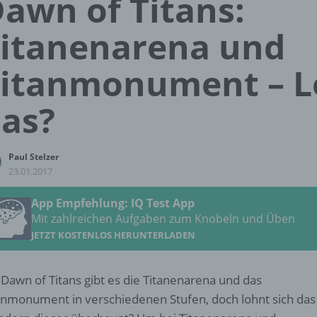
awn of Titans:
itanenarena und
itanmonument – L
as?
Paul Stelzer
23.01.2017
App Empfehlung: IQ Test App
Mit zahlreichen Aufgaben zum Knobeln und Üben
JETZT KOSTENLOS HERUNTERLADEN
 Dawn of Titans gibt es die Titanenarena und das
anmonument in verschiedenen Stufen, doch lohnt sich das