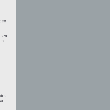
 den
e
nsere
 Um
eine
den
rliche