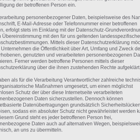
lligung der betroffenen Person ein.
erarbeitung personenbezogener Daten, beispielsweise des Na
nschrift, E-Mail-Adresse oder Telefonnummer einer betroffenen
n, erfolgt stets im Einklang mit der Datenschutz-Grundverordnu
ie Titanenarena und das
n Übereinstimmung mit den für uns geltenden landesspezifisch
schutzbestimmungen. Mittels dieser Datenschutzerklärung mö
itanmonument in Dawn o
 Unternehmen die Öffentlichkeit über Art, Umfang und Zweck de
rhobenen, genutzten und verarbeiteten personenbezogenen Da
mieren. Ferner werden betroffene Personen mittels dieser
schutzerklärung über die ihnen zustehenden Rechte aufgeklärt
 Titanenarenen befinden sich rechts der unbesetzen Län
na, desto stärker die Gegner und desto höher die Portalst
aben als für die Verarbeitung Verantwortlicher zahlreiche techn
rganisatorische Maßnahmen umgesetzt, um einen möglichst
spielsweise müssen 13 Portalsteine eingesetzt werden. Al
nlosen Schutz der über diese Internetseite verarbeiteten
an, der aber meist nur ein, manchmal auch 2 Sterne aufweis
nenbezogenen Daten sicherzustellen. Dennoch können
 Stufe 4 Erfahrung für den eigenen Titanen von 700. Aber s
netbasierte Datenübertragungen grundsätzlich Sicherheitslücke
isen, sodass ein absoluter Schutz nicht gewährleistet werden k
anenfusion mit 4 normalen Kämpfen bringt da deutlich me
iesem Grund steht es jeder betroffenen Person frei,
ndern von Ländern auch noch Gold oder Nahrung gibt.
nenbezogene Daten auch auf alternativen Wegen, beispielswe
onisch, an uns zu übermitteln.