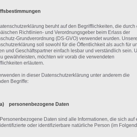
iffsbestimmungen
atenschutzerklärung beruht auf den Begrifflichkeiten, die durch
äischen Richtlinien- und Verordnungsgeber beim Erlass der
schutz-Grundverordnung (DS-GVO) verwendet wurden. Unser
schutzerklärung soll sowohl für die Öffentlichkeit als auch für u
n und Geschäftspartner einfach lesbar und verständlich sein.
zu gewährleisten, möchten wir vorab die verwendeten
flichkeiten erläutern.
erwenden in dieser Datenschutzerklärung unter anderem die
nden Begriffe:
a) personenbezogene Daten
Die Titanenarena befindet sich rechts von den unbesetzten
Ländern in Dawn of Titans
Personenbezogene Daten sind alle Informationen, die sich auf 
identifizierte oder identifizierbare natürliche Person (im Folgen
„betroffene Person") beziehen. Als identifizierbar wird eine natü