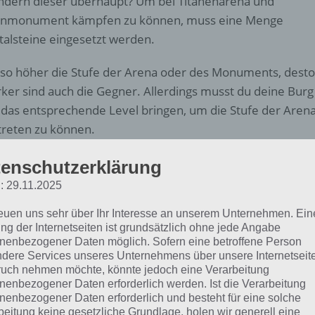
ndern dieser überhaupt? Um bei Titanenarena und
anmonument kämpfen zu können, muss eine Menge
talsteine eingesetzt werden.
o höher die Stufe der Arena oder des Monuments, desto
rker sind auch die Gegner. Allerdings musst du deine Burg
 das entsprechende Level bringen, um die Stufe der Aren
treten zu können.
enschutzerklärung
: 29.11.2025
reuen uns sehr über Ihr Interesse an unserem Unternehmen. Ein
ng der Internetseiten ist grundsätzlich ohne jede Angabe
nenbezogener Daten möglich. Sofern eine betroffene Person
dere Services unseres Unternehmens über unsere Internetseite
uch nehmen möchte, könnte jedoch eine Verarbeitung
nenbezogener Daten erforderlich werden. Ist die Verarbeitung
nenbezogener Daten erforderlich und besteht für eine solche
beitung keine gesetzliche Grundlage, holen wir generell eine