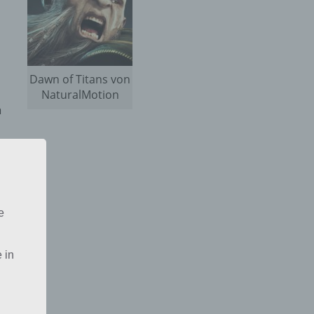
Dawn of Titans von
NaturalMotion
a
e
 in