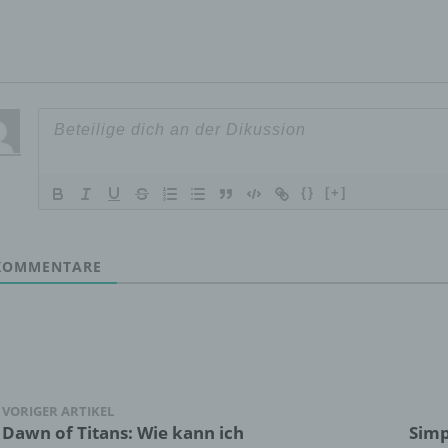
wirtschaftlicher Lage, Gesundheit, persönlicher Vorlieben, Inter
Zuverlässigkeit, Verhalten, Aufenthaltsort oder Ortswechsel die
natürlichen Person zu analysieren oder vorherzusagen.
f) Pseudonymisierung
Pseudonymisierung ist die Verarbeitung personenbezogener D
{}
[+]
in einer Weise, auf welche die personenbezogenen Daten ohn
Hinzuziehung zusätzlicher Informationen nicht mehr einer
spezifischen betroffenen Person zugeordnet werden können, so
diese zusätzlichen Informationen gesondert aufbewahrt werde
OMMENTARE
technischen und organisatorischen Maßnahmen unterliegen, di
gewährleisten, dass die personenbezogenen Daten nicht einer
identifizierten oder identifizierbaren natürlichen Person zugewi
werden.
g) Verantwortlicher oder für die Verarbeitung Verantwortli
VORIGER ARTIKEL
Dawn of Titans: Wie kann ich
Simp