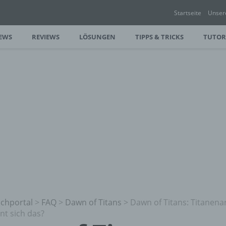
Startseite
Unser
EWS
REVIEWS
LÖSUNGEN
TIPPS & TRICKS
TUTOR
chportal
>
FAQ
>
Dawn of Titans
>
Dawn of Titans: Titanen
nt sich das?