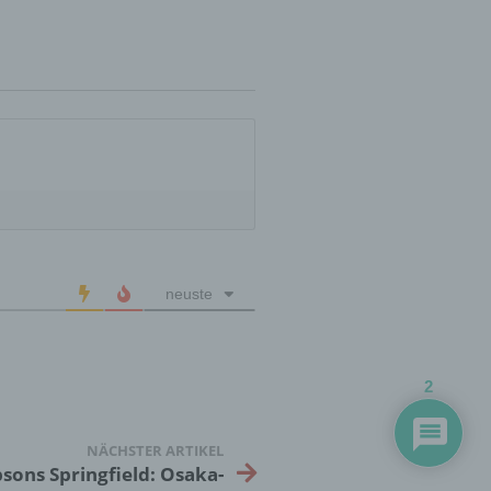
essen,
ser
aten
e
fern
n und
neuste
e
esen
2
cher
NÄCHSTER ARTIKEL
sons Springfield: Osaka-