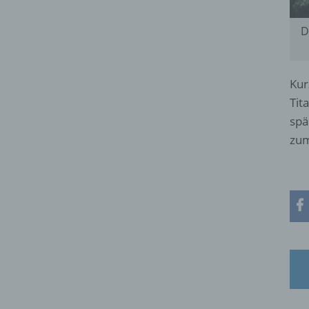
D
Kur
Tit
spä
zum