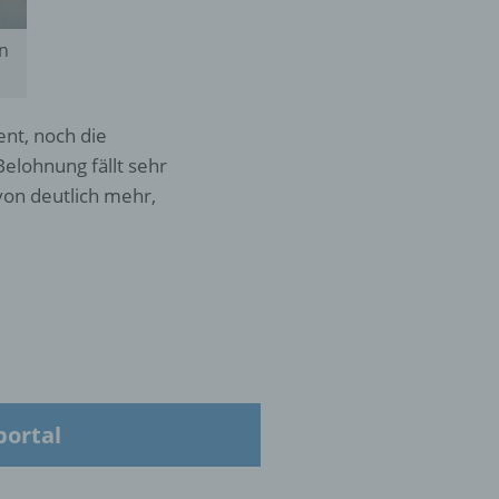
die
en
oder
tung.
nt, noch die
Belohnung fällt sehr
von deutlich mehr,
er
ung
portal
hen,
ng,