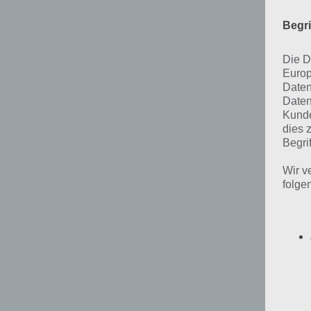
Begr
Die D
Europ
Daten
Daten
Kunde
dies 
Begrif
Wir v
folge