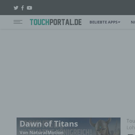
BELIEBTE APPS
N
Tou
Dawn of Titans
Loh
Von NaturalMotion