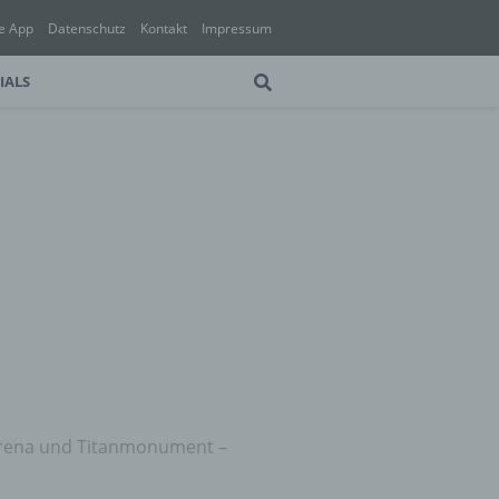
e App
Datenschutz
Kontakt
Impressum
IALS
arena und Titanmonument –