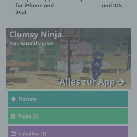
personenbezogenen Daten entscheidet.
für iPhone und
und iOS
Sind die Zwecke und Mittel dieser
iPad
Verarbeitung durch das Unionsrecht oder
das Recht der Mitgliedstaaten vorgegeben,
so kann der Verantwortliche
Clumsy Ninja
beziehungsweise können die bestimmten
Kriterien seiner Benennung nach dem
Von NaturalMotion
Unionsrecht oder dem Recht der
Mitgliedstaaten vorgesehen werden.
h) Auftragsverarbeiter
Alles zur App
Auftragsverarbeiter ist eine natürliche oder
juristische Person, Behörde, Einrichtung
Review
oder andere Stelle, die personenbezogene
Daten im Auftrag des Verantwortlichen
verarbeitet.
Tipps (3)
i) Empfänger
Tabellen (1)