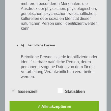
insgesamt 600 XP.
mehreren besonderen Merkmalen, die
Ausdruck der physischen, physiologischen,
genetischen, psychischen, wirtschaftlichen,
Tipp 4: Mit dem Clumsy Ninja spielen
kulturellen oder sozialen Identität dieser
natürlichen Person sind, identifiziert werden
Ab und zu lohnt es sich, vor allem bei Wartezeiten, auch einfach mal
kann.
mit dem Clumsy Ninja rumzuspielen. Ab und zu gibt dieser auch
Erfahrungspunkte. Da diese mit 2-4 Erfahrung aber minimal sind,
lohnt sich das vor allem in den ersten Level. Ansonsten ist es aber
b) betroffene Person
eine spaßige Angelegenheit.
Betroffene Person ist jede identifizierte oder
identifizierbare natürliche Person, deren
personenbezogene Daten von dem für die
Verarbeitung Verantwortlichen verarbeitet
werden.
Essenziell
Statistiken
c) Verarbeitung
Verarbeitung ist jeder mit oder ohne Hilfe
✓ Alle akzeptieren
automatisierter Verfahren ausgeführte