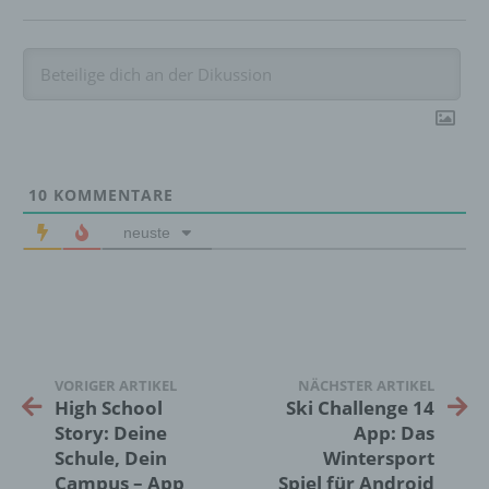
auf welche die personenbezogenen Daten
ohne Hinzuziehung zusätzlicher
Informationen nicht mehr einer spezifischen
betroffenen Person zugeordnet werden
können, sofern diese zusätzlichen
Informationen gesondert aufbewahrt werden
und technischen und organisatorischen
Maßnahmen unterliegen, die gewährleisten,
dass die personenbezogenen Daten nicht
10
KOMMENTARE
einer identifizierten oder identifizierbaren
natürlichen Person zugewiesen werden.
neuste
g) Verantwortlicher oder für die Verarbeitung
Verantwortlicher
Verantwortlicher oder für die Verarbeitung
VORIGER ARTIKEL
NÄCHSTER ARTIKEL
Verantwortlicher ist die natürliche oder
High School
Ski Challenge 14
juristische Person, Behörde, Einrichtung
Story: Deine
App: Das
oder andere Stelle, die allein oder
gemeinsam mit anderen über die Zwecke
Schule, Dein
Wintersport
und Mittel der Verarbeitung von
Campus – App
Spiel für Android