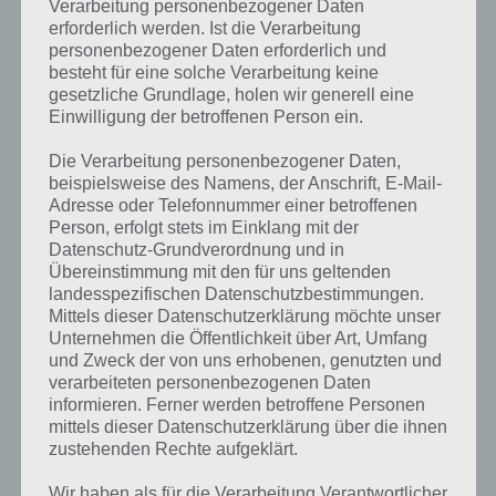
Verarbeitung personenbezogener Daten
erforderlich werden. Ist die Verarbeitung
personenbezogener Daten erforderlich und
Nun aber zum ultimativen Tipp für den Beginn: Kitzelt den Clumsy
besteht für eine solche Verarbeitung keine
Ninja richtig durch, sodass dieser vor euch wegläuft. Nun schnell
gesetzliche Grundlage, holen wir generell eine
hinterher und die Kiste, wohinter er sich verstecken will, kurz bevor
Einwilligung der betroffenen Person ein.
er eintrifft antippen, sodass diese den Ninja noch trifft. Dadruch
verdient ihr euch 536 Erfahrung. Vor allem zu Beginn macht das
Die Verarbeitung personenbezogener Daten,
einiges aus. In späteren Level sind 536 Erfahrung für die investierte
beispielsweise des Namens, der Anschrift, E-Mail-
Zeit nicht mehr lohnenswert.
Adresse oder Telefonnummer einer betroffenen
Person, erfolgt stets im Einklang mit der
Tipp: Kitzelt ihn links am Rand bzw. rechts am Rand durch. Dadurch
Datenschutz-Grundverordnung und in
wisst ihr, dass er nach rechts bzw. links rennen wird und habt so den
Übereinstimmung mit den für uns geltenden
Vorteil schneller beim Fass zu sein.
landesspezifischen Datenschutzbestimmungen.
Mittels dieser Datenschutzerklärung möchte unser
Unternehmen die Öffentlichkeit über Art, Umfang
Tipp 2: Münzen gegen Erfahrung tauschen –
und Zweck der von uns erhobenen, genutzten und
Ballons kaufen
verarbeiteten personenbezogenen Daten
informieren. Ferner werden betroffene Personen
Ein weiterer guter Tipp für mehr Erfahrung in Clumsy Ninja ist die
mittels dieser Datenschutzerklärung über die ihnen
zustehenden Rechte aufgeklärt.
Münzen, also das Geld, gegen Erfahrung zu tauschen. Besonders gut
eignen sich hierbei die Ballons. Diese sind schnell gekauft, günstig
Wir haben als für die Verarbeitung Verantwortlicher