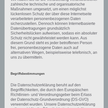
und durch antippen der Ballons erhaltet ihr sofort die Erfahrung.
zahlreiche technische und organisatorische
Maßnahmen umgesetzt, um einen möglichst
Allerdings solltet ihr es nicht übertreiben, denn ansonsten geht euch
lückenlosen Schutz der über diese Internetseite
zu schnell euer Münzen Vorrat aus. Hier eine Liste der Ballons:
verarbeiteten personenbezogenen Daten
sicherzustellen. Dennoch können Internetbasierte
Datenübertragungen grundsätzlich
Freigeschaltet
Kosten
Kosten
Erfa
Ballon
Sicherheitslücken aufweisen, sodass ein absoluter
ab Level
(Münzen)
(Diamanten)
je Ba
Schutz nicht gewährleistet werden kann. Aus
diesem Grund steht es jeder betroffenen Person
Feuriger Ballon
1
–
10
25
frei, personenbezogene Daten auch auf
alternativen Wegen, beispielsweise telefonisch, an
Himmelsballon
9
25
4
430
uns zu übermitteln.
Natürlicher
16
50
6
1.10
Ballon
Begriffsbestimmungen
Sensei Ballon
30
75
8
6.30
Die Datenschutzerklärung beruht auf den
Bunt
36
100
10
10.0
Begrifflichkeiten, die durch den Europäischen
Richtlinien- und Verordnungsgeber beim Erlass
der Datenschutz-Grundverordnung (DS-GVO)
verwendet wurden. Unsere Datenschutzerklärung
Wie ihr seht, werden die Ballons immer besser. Wie erwähnt braucht