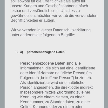
soll sowohl für die Öffentlichkeit als auch für
ihr natürlich auch viele Münzen in Clumsy Ninja. Entsprechend
unsere Kunden und Geschäftspartner einfach
entscheidet gut, ob sich eine Investition lohnt.
lesbar und verständlich sein. Um dies zu
gewährleisten, möchten wir vorab die verwendeten
Weiterer Tipp: Da Ballons von vorherein für die Zahlung mit
Begrifflichkeiten erläutern.
Diamanten freigeschaltet sind und ihr für Diamanten sogar 10
Ballons bekommt, lohnt es sich, wenn ihr einen In App Kauf tätigen
Wir verwenden in dieser Datenschutzerklärung
wollt, so schnell an Erfahrung zu gewinnen.
unter anderem die folgenden Begriffe:
Tipp 3: Trainingsgeräte und Spielzeug
a) personenbezogene Daten
In Clumsy Ninja werden immer wieder neue Trainingsgeräte und
Personenbezogene Daten sind alle
Spielzeuge mit jedem neuen Level freigeschaltet, welche man sich
Informationen, die sich auf eine identifizierte
gegen Münzen und Diamanten kaufen kann. Nachdem ihr bei einem
oder identifizierbare natürliche Person (im
Trainingsgerät 3 Sterne erreicht habt, gibt es keine Münzen mehr.
Folgenden „betroffene Person") beziehen.
Aber Erfahrung könnt ihr hiermit immernoch verdienen.
Als identifizierbar wird eine natürliche
Person angesehen, die direkt oder indirekt,
Gleiches gilt für die Spielzeuge, wobei es hier ohnehin nur Erfahrung
insbesondere mittels Zuordnung zu einer
gibt (mit Ausnahme der Tiere, die nur Münzen geben). Am meisten
Kennung wie einem Namen, zu einer
überzeugt haben uns hierbei die Bälle in Clumsy Ninja. Hier
Kennnummer, zu Standortdaten, zu einer
bekommt man sehr viel Erfahrung. Bereits eine Melone bringt
Online-Kennung oder zu einem oder