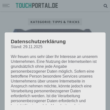
KATEGORIE: TIPPS & TRICKS
Datenschutzerklärung
Stand: 29.11.2025
TIPPS & TRICKS
CLUMSY NINJA: LISTE DER OBJEKTE BEIM
Wir freuen uns sehr über Ihr Interesse an unserem
Unternehmen. Eine Nutzung der Internetseiten ist
TRAINING MIT HINWEISEN
grundsätzlich ohne jede Angabe
personenbezogener Daten möglich. Sofern eine
betroffene Person besondere Services unseres
TIPPS & TRICKS
Unternehmens über unsere Internetseite in
Anspruch nehmen möchte, könnte jedoch eine
CLUMSY NINJA: TIPPS FÜR MEHR
Verarbeitung personenbezogener Daten
ERFAHRUNG UND SO SCHNELLER IM
erforderlich werden. Ist die Verarbeitung
LEVEL STEIGEN
personenbezogener Daten erforderlich und
besteht für eine solche Verarbeitung keine