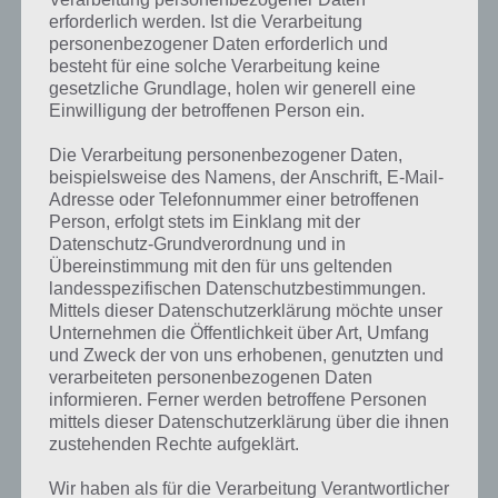
erforderlich werden. Ist die Verarbeitung
Du startest auf einer freien
personenbezogener Daten erforderlich und
Landfläche. Nun musst du in
besteht für eine solche Verarbeitung keine
der High School Story App
gesetzliche Grundlage, holen wir generell eine
verschiedene Gebäude
Einwilligung der betroffenen Person ein.
errichten. Zum einen
Wohnungen für die
Die Verarbeitung personenbezogener Daten,
unterschiedlichsten Typen von
beispielsweise des Namens, der Anschrift, E-Mail-
High School Story
Adresse oder Telefonnummer einer betroffenen
Personen, Klassenzimmer, eine
Screenshot – (c) Pixelberry
Person, erfolgt stets im Einklang mit der
Verwaltung und vieles mehr.
Studios
Datenschutz-Grundverordnung und in
Übereinstimmung mit den für uns geltenden
landesspezifischen Datenschutzbestimmungen.
Dabei wird dir alles geboten, was man sich auf dem Campus
Mittels dieser Datenschutzerklärung möchte unser
wünschen mag. So gilt es Aufgaben zu erledigen, Parties zu
Unternehmen die Öffentlichkeit über Art, Umfang
schmeißen, eine neue Liebe kennenzulernen und gegen andere
und Zweck der von uns erhobenen, genutzten und
Schulen anzutreten.
verarbeiteten personenbezogenen Daten
informieren. Ferner werden betroffene Personen
Natürlich handelt es sich bei der App High School Story um ein Social
mittels dieser Datenschutzerklärung über die ihnen
Game. Entsprechend kannst du dich mit Facebook verbinden und so
zustehenden Rechte aufgeklärt.
den Campus deiner Freunde besuchen.
Wir haben als für die Verarbeitung Verantwortlicher