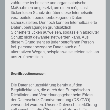
zahlreiche technische und organisatorische
Auf der Suche nach Klassenkameraden
Maßnahmen umgesetzt, um einen möglichst
lückenlosen Schutz der über diese Internetseite
Um als Schule anerkannt zu werden, brauchst du jedoch genügend
verarbeiteten personenbezogenen Daten
Schüler. Da du selber Schüler an deiner eigenen Schule bist, suchst
sicherzustellen. Dennoch können Internetbasierte
du also Klassenkameraden. Diese sind unteteilt in Jock, Nerd und
Datenübertragungen grundsätzlich
Prep. Cheerleader sind natürlich ebenfalls vertreten. Natürlich gibt es
Sicherheitslücken aufweisen, sodass ein absoluter
von jeder Gruppe sowohl männlich als auch weiblich. Auch den
Schutz nicht gewährleistet werden kann. Aus
Namen der Personen kannst du individuell festlegen.
diesem Grund steht es jeder betroffenen Person
frei, personenbezogene Daten auch auf
Aber das ist bei weitem noch nicht alles. So gibt es Strandtrips, die ihr
alternativen Wegen, beispielsweise telefonisch, an
uns zu übermitteln.
unternehmen könnt. Auch eine Modeshow ist möglich. High School
Story macht seinem Namen also alle Ehre. Eine Geschichte und viele
Aufgaben sorgen für stundenlangen Spielspaß.
Begriffsbestimmungen
High School Story für iPhone, iPod Touch und
Die Datenschutzerklärung beruht auf den
iPad im iTunes App Store herunterladen
Begrifflichkeiten, die durch den Europäischen
Richtlinien- und Verordnungsgeber beim Erlass
Auch wenn die High School Story App im iTunes App Store kostenlos
der Datenschutz-Grundverordnung (DS-GVO)
zum Download bereitsteht, gibt es eine Reihe von In App Käufen,
verwendet wurden. Unsere Datenschutzerklärung
womit ihr das Spielgeschehen beschleunigen könnt. Als Universal
soll sowohl für die Öffentlichkeit als auch für