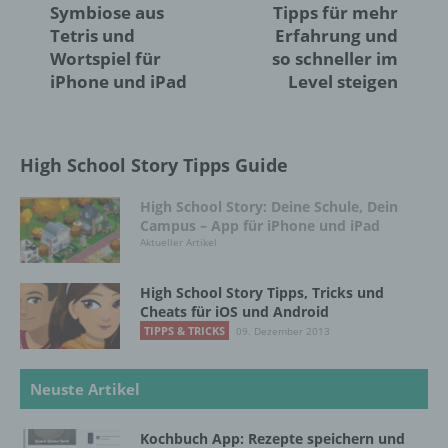
Symbiose aus
Tipps für mehr
Vorgang oder jede solche Vorgangsreihe im
Zusammenhang mit personenbezogenen
Tetris und
Erfahrung und
Daten wie das Erheben, das Erfassen, die
Wortspiel für
so schneller im
Organisation, das Ordnen, die Speicherung,
iPhone und iPad
Level steigen
die Anpassung oder Veränderung, das
Auslesen, das Abfragen, die Verwendung,
die Offenlegung durch Übermittlung,
Verbreitung oder eine andere Form der
High School Story Tipps Guide
Bereitstellung, den Abgleich oder die
Verknüpfung, die Einschränkung, das
High School Story: Deine Schule, Dein
Löschen oder die Vernichtung.
Campus – App für iPhone und iPad
Aktueller Artikel
d) Einschränkung der Verarbeitung
High School Story Tipps, Tricks und
Cheats für iOS und Android
Einschränkung der Verarbeitung ist die
TIPPS & TRICKS
09. Dezember 2013
Markierung gespeicherter
personenbezogener Daten mit dem Ziel, ihre
künftige Verarbeitung einzuschränken.
Neuste Artikel
Kochbuch App: Rezepte speichern und