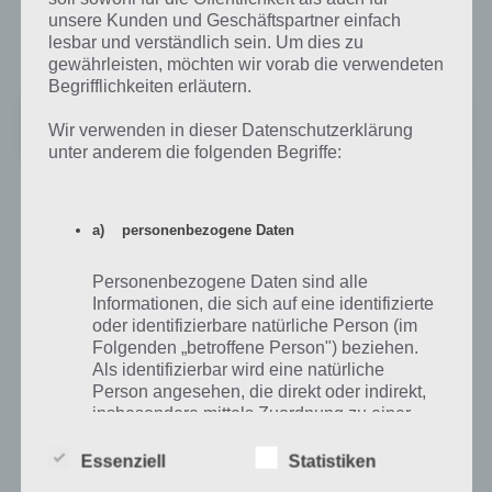
App für iPhone, iPad und iPod Touch könnt ihr euch High School
unsere Kunden und Geschäftspartner einfach
lesbar und verständlich sein. Um dies zu
Story hier im iTunes App Store herunterladen:
gewährleisten, möchten wir vorab die verwendeten
Begrifflichkeiten erläutern.
‎High School Story
Wir verwenden in dieser Datenschutzerklärung
+
Preis:
Kostenlos
unter anderem die folgenden Begriffe:
a) personenbezogene Daten
Auf WhatsApp teilen
Teilen auf Facebook
Personenbezogene Daten sind alle
Tweet auf Twitter
Informationen, die sich auf eine identifizierte
oder identifizierbare natürliche Person (im
Folgenden „betroffene Person") beziehen.
Als identifizierbar wird eine natürliche
Person angesehen, die direkt oder indirekt,
Nächster Artikel in dieser Serie
insbesondere mittels Zuordnung zu einer
Kennung wie einem Namen, zu einer
Kennnummer, zu Standortdaten, zu einer
Mehr Artikel hier auf Touchportal
Essenziell
Statistiken
Online-Kennung oder zu einem oder