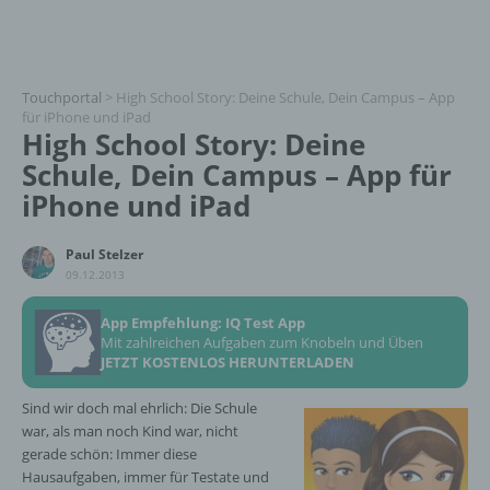
Touchportal
>
High School Story: Deine Schule, Dein Campus – App
für iPhone und iPad
High School Story: Deine
Schule, Dein Campus – App für
iPhone und iPad
Paul Stelzer
09.12.2013
App Empfehlung: IQ Test App
Mit zahlreichen Aufgaben zum Knobeln und Üben
JETZT KOSTENLOS HERUNTERLADEN
Sind wir doch mal ehrlich: Die Schule
war, als man noch Kind war, nicht
gerade schön: Immer diese
Hausaufgaben, immer für Testate und