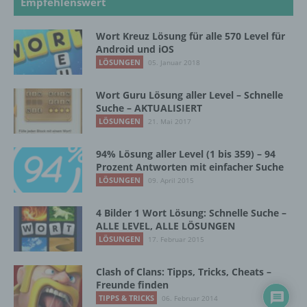
Empfehlenswert
ohne Hinzuziehung zusätzlicher
Informationen nicht mehr einer spezifischen
Wort Kreuz Lösung für alle 570 Level für
betroffenen Person zugeordnet werden
Android und iOS
können, sofern diese zusätzlichen
LÖSUNGEN
05. Januar 2018
Informationen gesondert aufbewahrt werden
und technischen und organisatorischen
Wort Guru Lösung aller Level – Schnelle
Maßnahmen unterliegen, die gewährleisten,
Suche – AKTUALISIERT
dass die personenbezogenen Daten nicht
LÖSUNGEN
21. Mai 2017
einer identifizierten oder identifizierbaren
natürlichen Person zugewiesen werden.
94% Lösung aller Level (1 bis 359) – 94
Prozent Antworten mit einfacher Suche
LÖSUNGEN
09. April 2015
g) Verantwortlicher oder für die Verarbeitung
Verantwortlicher
4 Bilder 1 Wort Lösung: Schnelle Suche –
ALLE LEVEL, ALLE LÖSUNGEN
Verantwortlicher oder für die Verarbeitung
Verantwortlicher ist die natürliche oder
LÖSUNGEN
17. Februar 2015
juristische Person, Behörde, Einrichtung
oder andere Stelle, die allein oder
Clash of Clans: Tipps, Tricks, Cheats –
gemeinsam mit anderen über die Zwecke
Freunde finden
und Mittel der Verarbeitung von
TIPPS & TRICKS
06. Februar 2014