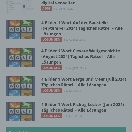
e) Profiling
digital verwalten
APPS
03. April 2025
Profiling ist jede Art der automatisierten
Verarbeitung personenbezogener Daten, die
4 Bilder 1 Wort Auf der Baustelle
darin besteht, dass diese
(September 2024) Tägliches Rätsel – Alle
personenbezogenen Daten verwendet
Lösungen
werden, um bestimmte persönliche Aspekte,
LÖSUNGEN
31. August 2024
die sich auf eine natürliche Person beziehen,
4 Bilder 1 Wort Clevere Weltgeschichte
zu bewerten, insbesondere, um Aspekte
(August 2024) Tägliches Rätsel – Alle
bezüglich Arbeitsleistung, wirtschaftlicher
Lösungen
Lage, Gesundheit, persönlicher Vorlieben,
LÖSUNGEN
01. August 2024
Interessen, Zuverlässigkeit, Verhalten,
Aufenthaltsort oder Ortswechsel dieser
4 Bilder 1 Wort Berge und Meer (Juli 2024)
natürlichen Person zu analysieren oder
Tägliches Rätsel – Alle Lösungen
vorherzusagen.
LÖSUNGEN
01. Juli 2024
4 Bilder 1 Wort Richtig Lecker (Juni 2024)
f) Pseudonymisierung
Tägliches Rätsel – Alle Lösungen
LÖSUNGEN
01. Juni 2024
Pseudonymisierung ist die Verarbeitung
personenbezogener Daten in einer Weise,
auf welche die personenbezogenen Daten