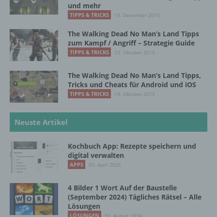
und mehr
oder andere Stelle, die personenbezogene
TIPPS & TRICKS
19. Dezember 2015
Daten im Auftrag des Verantwortlichen
verarbeitet.
The Walking Dead No Man’s Land Tipps
zum Kampf / Angriff – Strategie Guide
TIPPS & TRICKS
23. Oktober 2015
i) Empfänger
The Walking Dead No Man’s Land Tipps,
Empfänger ist eine natürliche oder juristische
Tricks und Cheats für Android und iOS
Person, Behörde, Einrichtung oder andere
TIPPS & TRICKS
19. Oktober 2015
Stelle, der personenbezogene Daten
offengelegt werden, unabhängig davon, ob
Neuste Artikel
es sich bei ihr um einen Dritten handelt oder
nicht. Behörden, die im Rahmen eines
bestimmten Untersuchungsauftrags nach
Kochbuch App: Rezepte speichern und
dem Unionsrecht oder dem Recht der
digital verwalten
Mitgliedstaaten möglicherweise
APPS
03. April 2025
personenbezogene Daten erhalten, gelten
jedoch nicht als Empfänger.
4 Bilder 1 Wort Auf der Baustelle
(September 2024) Tägliches Rätsel – Alle
Lösungen
j) Dritter
LÖSUNGEN
31. August 2024