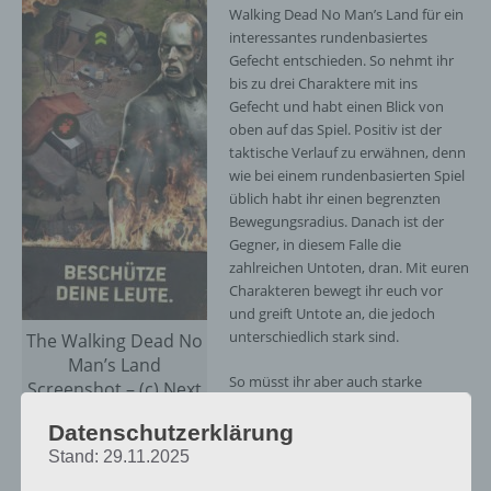
Walking Dead No Man’s Land für ein
interessantes rundenbasiertes
Gefecht entschieden. So nehmt ihr
bis zu drei Charaktere mit ins
Gefecht und habt einen Blick von
oben auf das Spiel. Positiv ist der
taktische Verlauf zu erwähnen, denn
wie bei einem rundenbasierten Spiel
üblich habt ihr einen begrenzten
Bewegungsradius. Danach ist der
Gegner, in diesem Falle die
zahlreichen Untoten, dran. Mit euren
Charakteren bewegt ihr euch vor
und greift Untote an, die jedoch
unterschiedlich stark sind.
The Walking Dead No
Man’s Land
So müsst ihr aber auch starke
Screenshot – (c) Next
Charaktere bei The Walking Dead No
Games
Man’s Land nutzen oder diese
Datenschutzerklärung
upgraden, um gegen die
Stand: 29.11.2025
stärkerwerdende Horden zu bestehen. Wenn du zu nah an den