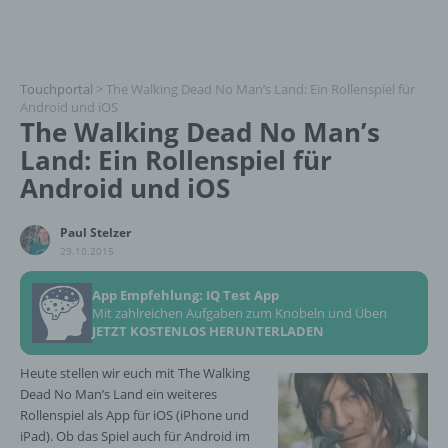
Touchportal
>
The Walking Dead No Man’s Land: Ein Rollenspiel für
Android und iOS
The Walking Dead No Man’s
Land: Ein Rollenspiel für
Android und iOS
Paul Stelzer
29.10.2015
App Empfehlung: IQ Test App
Mit zahlreichen Aufgaben zum Knobeln und Üben
JETZT KOSTENLOS HERUNTERLADEN
Heute stellen wir euch mit The Walking
Dead No Man’s Land ein weiteres
Rollenspiel als App für iOS (iPhone und
iPad). Ob das Spiel auch für Android im