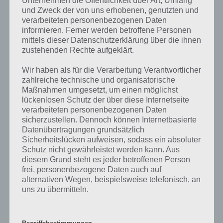
Unternehmen die Öffentlichkeit über Art, Umfang
und Zweck der von uns erhobenen, genutzten und
Weiterhin kann man hier neue Charaktere für sein Team holen,
verarbeiteten personenbezogenen Daten
wobei die Anzahl begrenzt ist. Dann muss man sich entscheiden, ob
informieren. Ferner werden betroffene Personen
man diese ziehen lassen will oder einen anderen Charakter
mittels dieser Datenschutzerklärung über die ihnen
wegschickt. Außerdem kann man diese gegen die Ressource
zustehenden Rechte aufgeklärt.
Erfahrung verbessern, damit diese mehr Schaden anrichten und
Wir haben als für die Verarbeitung Verantwortlicher
mehr Verteidigung haben.
zahlreiche technische und organisatorische
Maßnahmen umgesetzt, um einen möglichst
Außerdem kann man sich mit anderen Spielern verbinden und so
lückenlosen Schutz der über diese Internetseite
wöchentliche Herausforderungen zusammen meistern.
verarbeiteten personenbezogenen Daten
sicherzustellen. Dennoch können Internetbasierte
Datenübertragungen grundsätzlich
Gameplay Video zu The Walking Dead No
Sicherheitslücken aufweisen, sodass ein absoluter
Man’s Land
Schutz nicht gewährleistet werden kann. Aus
diesem Grund steht es jeder betroffenen Person
frei, personenbezogene Daten auch auf
Damit du dir ein besseres Bild von The Walking Dead No Man’s Land
alternativen Wegen, beispielsweise telefonisch, an
machen kannst, haben wir nachfolgend ein Gameplay Video zum
uns zu übermitteln.
Spiel parat. Dieses stammt von einem englischsprachigen YouTube
und ist daher nicht auf Deutsch. Wenn du dir die App herunterlädst,
kannst du dieses in Deutsch spielen. Hier das Video: