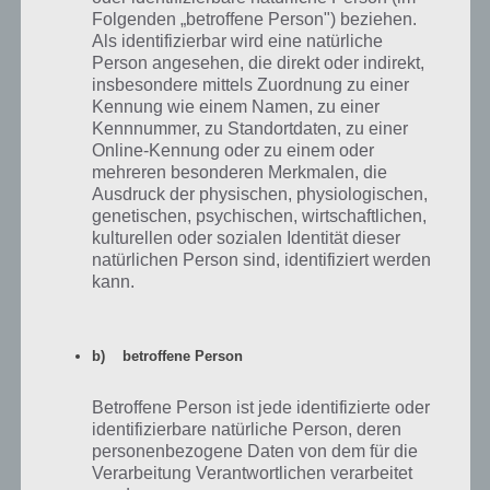
Umsetzung zur beliebten TV-Serie. Das Rollenspiel-Genre ist dabei
Folgenden „betroffene Person") beziehen.
gut gewählt und dank taktischer Gefechte abwechslungsreich. Wer
Als identifizierbar wird eine natürliche
bisher The Walking Dead Road to Survival gespielt hat, der wird
Person angesehen, die direkt oder indirekt,
sicherlich auch The Walking Dead No Man’s Land mögen. Auch hier
insbesondere mittels Zuordnung zu einer
baut man sein eigenes Camp aus, kann sich mit anderen Spielern
Kennung wie einem Namen, zu einer
verbünden und so zahlreiche weitere Herausforderungen meistern.
Kennnummer, zu Standortdaten, zu einer
Die Storyline ist umfangreich und durch stärker werdende Gegner
Online-Kennung oder zu einem oder
nicht langweilig.
mehreren besonderen Merkmalen, die
Ausdruck der physischen, physiologischen,
Auch die In-App-Käufe sind nicht weiter störend, da man auch ohne
genetischen, psychischen, wirtschaftlichen,
diese gut im Spiel vorankommt. Aktuell gibt es The Walking Dead No
kulturellen oder sozialen Identität dieser
natürlichen Person sind, identifiziert werden
Man’s Land zwar nur für iOS (iPhone, iPad) und nicht für Android.
kann.
The Walking Dead No Man’s Land für iPhone,
iPad und iPod Touch im iTunes App Store
b) betroffene Person
Im iTunes App Store kannst du dir The Walking Dead No Man’s Land
Betroffene Person ist jede identifizierte oder
kostenlos herunterladen. Neben rund 300MB freien Speicher
identifizierbare natürliche Person, deren
brauchst du weiterhin iOS 8 oder neuer. The Walking Dead No Man’s
personenbezogene Daten von dem für die
Land ist für das iPhone, iPad und iPod touch kompatibel. Zum
Verarbeitung Verantwortlichen verarbeitet