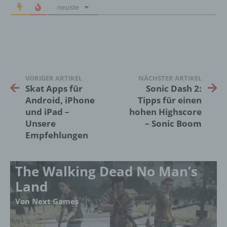
neuste
f) Pseudonymisierung
Pseudonymisierung ist die Verarbeitung
personenbezogener Daten in einer Weise,
auf welche die personenbezogenen Daten
VORIGER ARTIKEL
NÄCHSTER ARTIKEL
ohne Hinzuziehung zusätzlicher
Skat Apps für
Sonic Dash 2:
Informationen nicht mehr einer spezifischen
Android, iPhone
Tipps für einen
betroffenen Person zugeordnet werden
und iPad –
hohen Highscore
können, sofern diese zusätzlichen
Unsere
– Sonic Boom
Informationen gesondert aufbewahrt werden
Empfehlungen
und technischen und organisatorischen
Maßnahmen unterliegen, die gewährleisten,
dass die personenbezogenen Daten nicht
The Walking Dead No Man’s
einer identifizierten oder identifizierbaren
natürlichen Person zugewiesen werden.
Land
Von Next Games
g) Verantwortlicher oder für die Verarbeitung
Verantwortlicher