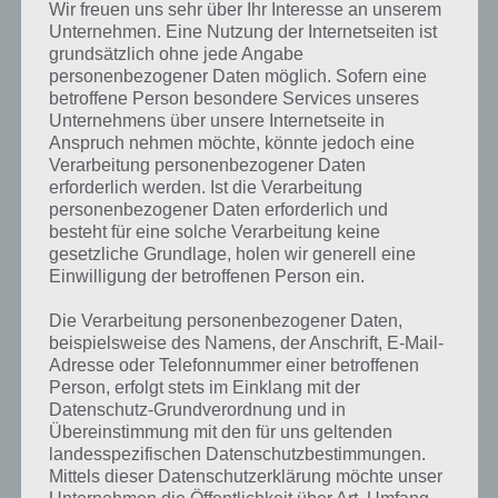
Untoten dran bist werden diese alamiert und greifen dich an. Eine
Wir freuen uns sehr über Ihr Interesse an unserem
taktische Möglichkeit wäre ein Wachposten, wo man seine
Unternehmen. Eine Nutzung der Internetseiten ist
vorhandene Energie der Runde nicht aufbraucht.
grundsätzlich ohne jede Angabe
personenbezogener Daten möglich. Sofern eine
Zusätzlich gibt es Nahkämpfer und Fernkämpfer, sodass diese in die
betroffene Person besondere Services unseres
richtige Position gebracht werden müssen, um maximalen Schaden
Unternehmens über unsere Internetseite in
Anspruch nehmen möchte, könnte jedoch eine
anzurichten und selber so wenig Schaden wie möglich zu kassieren.
Verarbeitung personenbezogener Daten
erforderlich werden. Ist die Verarbeitung
Allerdings benötigt ihr auch in The Walking Dead No Man’s Land eine
personenbezogener Daten erforderlich und
bestimmte Form der Energie. Ist diese aufgebraucht so heißt es
besteht für eine solche Verarbeitung keine
entweder warten oder zur Premiumwährung greifen, die es unter
gesetzliche Grundlage, holen wir generell eine
anderem über einen In-App-Kauf gibt.
Einwilligung der betroffenen Person ein.
Die Verarbeitung personenbezogener Daten,
Beschütze und erweitere dein Camp
beispielsweise des Namens, der Anschrift, E-Mail-
Adresse oder Telefonnummer einer betroffenen
Neben den zahlreichen Missionen rund um den Terminus, das
Person, erfolgt stets im Einklang mit der
Gefängnis und anderen Schauplätzen gilt es auch das eigene Camp
Datenschutz-Grundverordnung und in
auszubauen. Hierbei gibt es den Rat, welcher neue und mehr
Übereinstimmung mit den für uns geltenden
Gebäude ermöglicht. Unter anderem musst du eine Farm bauen und
landesspezifischen Datenschutzbestimmungen.
Häuser, um so an die zwei Ressourcen im Spiel zu gelangen, auch
Mittels dieser Datenschutzerklärung möchte unser
wenn man mal nicht in The Walking Dead No Man’s Land aktiv ist.