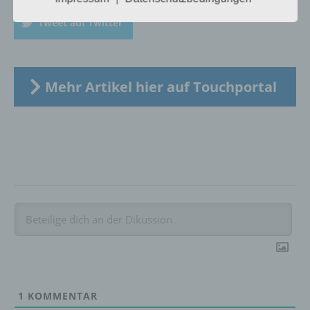
Einschränkung der Verarbeitung ist die
Tweet auf Twitter
Markierung gespeicherter
personenbezogener Daten mit dem Ziel, ihre
künftige Verarbeitung einzuschränken.
Mehr Artikel hier auf Touchportal
e) Profiling
Profiling ist jede Art der automatisierten
Verarbeitung personenbezogener Daten, die
darin besteht, dass diese
personenbezogenen Daten verwendet
werden, um bestimmte persönliche Aspekte,
die sich auf eine natürliche Person beziehen,
zu bewerten, insbesondere, um Aspekte
bezüglich Arbeitsleistung, wirtschaftlicher
Lage, Gesundheit, persönlicher Vorlieben,
Interessen, Zuverlässigkeit, Verhalten,
Aufenthaltsort oder Ortswechsel dieser
natürlichen Person zu analysieren oder
1
KOMMENTAR
vorherzusagen.