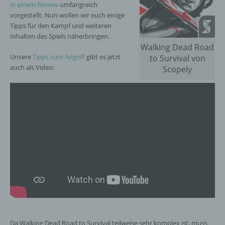
in einem Review
umfangreich
vorgestellt. Nun wollen wir euch einige
Tipps für den Kampf und weiteren
Inhalten des Spiels näherbringen.
Walking Dead Road
Unsere
Tipps zum Angriff
gibt es jetzt
to Survival von
auch als Video:
Scopely
Da Walking Dead Road to Survival teilweise sehr komplex ist, muss