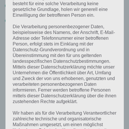
besteht für eine solche Verarbeitung keine
Wenn du nicht weiß, was die spezielle Fähigkeit der Person ist,
gesetzliche Grundlage, holen wir generell eine
dann klicke auf das Icon und halte dieses gedrückt
Einwilligung der betroffenen Person ein.
Wenn Zombies hinter Barrickaden versteckt sind, dann helfen
nur Fernkampfwaffen. Daher ist es sinnvoll mit den
Die Verarbeitung personenbezogener Daten,
Nahkämpfern zuerst ungedeckte Personen anzugreifen, denn
beispielsweise des Namens, der Anschrift, E-Mail-
sonst sind diese in der Runde nutzlos
Adresse oder Telefonnummer einer betroffenen
Person, erfolgt stets im Einklang mit der
Datenschutz-Grundverordnung und in
Weiterhin kannst du im Kampf noch Items einsetzen, die du
Übereinstimmung mit den für uns geltenden
entweder als Belohnung bekommst oder in der Werkstatt herstellen
landesspezifischen Datenschutzbestimmungen.
kannst. Wie du diese einsetzen solltest, haben wir in einem späteren
Mittels dieser Datenschutzerklärung möchte unser
Tipp zu Walking Dead Road to Survival noch aufgelistet.
Unternehmen die Öffentlichkeit über Art, Umfang
und Zweck der von uns erhobenen, genutzten und
verarbeiteten personenbezogenen Daten
informieren. Ferner werden betroffene Personen
mittels dieser Datenschutzerklärung über die ihnen
zustehenden Rechte aufgeklärt.
Wir haben als für die Verarbeitung Verantwortlicher
zahlreiche technische und organisatorische
Maßnahmen umgesetzt, um einen möglichst