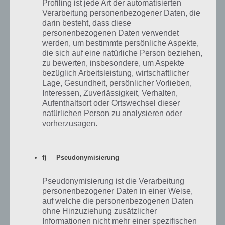
Profiling ist jede Art der automatisierten
Lebenspunkte verloren hat, solltest du die Lebensenergie wieder
Verarbeitung personenbezogener Daten, die
auffüllen, damit die Person nicht direkt stirbt.
darin besteht, dass diese
personenbezogenen Daten verwendet
werden, um bestimmte persönliche Aspekte,
Weitere Tipps und Tricks zu Walking Dead
die sich auf eine natürliche Person beziehen,
Road to Survival
zu bewerten, insbesondere, um Aspekte
bezüglich Arbeitsleistung, wirtschaftlicher
Lage, Gesundheit, persönlicher Vorlieben,
Wenn du noch weitere Tipps und Tricks zu Walking Dead Road to
Interessen, Zuverlässigkeit, Verhalten,
Survival hast, dann schreibe doch einfach einen Kommentar. Umso
Aufenthaltsort oder Ortswechsel dieser
umfangreicher kann dieser Artikel werden.
natürlichen Person zu analysieren oder
vorherzusagen.
Fraktion in Walking Dead Road to
Survival beitreten
f) Pseudonymisierung
Ein weiterer wichtiger Aspekt in Walking Dead Road to Survival ist die
Pseudonymisierung ist die Verarbeitung
Fraktion. Ab Stufe 5 kann man hierbei nicht nur eine eigene Fraktion
personenbezogener Daten in einer Weise,
gründen, sondern auch einer vorhandenen beitreten. Dabei wollen
auf welche die personenbezogenen Daten
wir auf einige Aspekte hinweisen.
ohne Hinzuziehung zusätzlicher
Informationen nicht mehr einer spezifischen