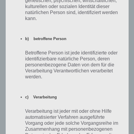
genetischen, psychischen, wirtschaftlichen,
Erweitert eure Basis von Walking Dead Road
kulturellen oder sozialen Identität dieser
to Survival
natürlichen Person sind, identifiziert werden
kann.
Ein weiterer wichtiger Bestandteil von Walking Dead Road to Survival
ist der Ausbau der Basis. Dabei solltest du stets zunächst das
Rathaus upgraden, um später andere Gebäude auf ein höheres Level
b) betroffene Person
zu upgraden. Weiterhin erweitert sich damit die Landfläche, auf der
du weitere Gebäude und Farmen platzieren kannst.
Betroffene Person ist jede identifizierte oder
identifizierbare natürliche Person, deren
Ebenfalls wichtig bei Walking Dead Road to Survival ist das
personenbezogene Daten von dem für die
Materiallager, da dieses stets geupgraded werden muss, um
Verarbeitung Verantwortlichen verarbeitet
genügend Platz für Material zu haben. Ein weiteres wichtiges
werden.
Gebäude bei Walking Dead Road to Survival ist das Trainingsgelände.
Hier kannst du Überlebende in Charaktere umwandeln, die du dann
einsetzen kannst, um deine Personen im Level aufzusteigen.
c) Verarbeitung
Verarbeitung ist jeder mit oder ohne Hilfe
automatisierter Verfahren ausgeführte
Vorgang oder jede solche Vorgangsreihe im
Zusammenhang mit personenbezogenen