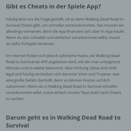
Stelle, der personenbezogene Daten
Gibt es Cheats in der Spiele App?
offengelegt werden, unabhängig davon, ob
es sich bei ihr um einen Dritten handelt oder
Häufig wird uns die Frage gestellt, ob es denn Walking Dead Road to
nicht. Behörden, die im Rahmen eines
Survival Cheats gibt, um schneller voranzukommen. Das müssen wir
bestimmten Untersuchungsauftrags nach
allerdings verneinen, denn die App finanziert sich über In-App-Käufe.
dem Unionsrecht oder dem Recht der
Wenn du also schneller und einfacher vorankommen willst, musst
Mitgliedstaaten möglicherweise
du dafür Echtgeld einsetzen.
personenbezogene Daten erhalten, gelten
jedoch nicht als Empfänger.
Im Internet finden sich jedoch zahlreiche Hacks, wo Walking Dead
Road to Survival als APK angeboten wird, mit der man unbegrenzt
Münzen und so weiter bekommt. Aber Achtung, diese sind nicht
j) Dritter
legal und häufig verstecken sich darunter Viren und Trojaner, was
eine große Gefahr darstellt, denn so können Kosten auf dich
Dritter ist eine natürliche oder juristische
zukommen. Wenn du in Walking Dead Road to Survival schneller
Person, Behörde, Einrichtung oder andere
vorankommen willst, nutze einfach unsere Tipps statt nach Cheats
Stelle außer der betroffenen Person, dem
zu suchen.
Verantwortlichen, dem Auftragsverarbeiter
und den Personen, die unter der
unmittelbaren Verantwortung des
Darum geht es in Walking Dead Road to
Verantwortlichen oder des
Survival
Auftragsverarbeiters befugt sind, die