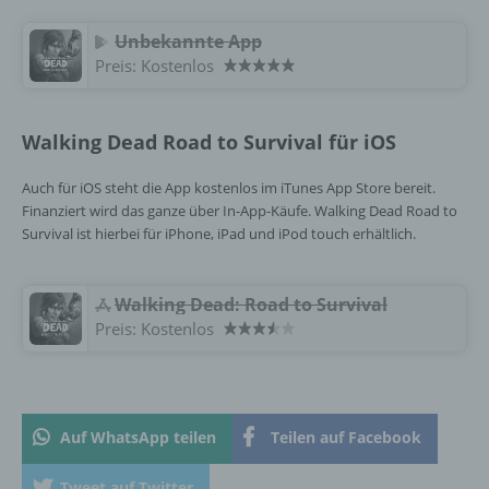
Grundverordnung, sonstiger in den Mitgliedstaaten
der Europäischen Union geltenden
Unbekannte App
Datenschutzgesetze und anderer Bestimmungen
Preis:
Kostenlos
mit datenschutzrechtlichem Charakter ist die:
InnoMobile GmbH
Walking Dead Road to Survival für iOS
Schlehenweg 20
Auch für iOS steht die App kostenlos im iTunes App Store bereit.
18069 Lambrechtshagen
Finanziert wird das ganze über In-App-Käufe. Walking Dead Road to
Survival ist hierbei für iPhone, iPad und iPod touch erhältlich.
DE
‎Walking Dead: Road to Survival
Cookies / SessionStorage / LocalStorage
Preis:
Kostenlos
Die Internetseiten verwenden teilweise so
genannte Cookies, LocalStorage und
SessionStorage. Dies dient dazu, unser Angebot
nutzerfreundlicher, effektiver und sicherer zu
Auf WhatsApp teilen
Teilen auf Facebook
machen. Local Storage und SessionStorage ist
eine Technologie, mit welcher ihr Browser Daten
Tweet auf Twitter