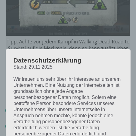
Tipp: Achte vor jedem Kampf in Walking Dead Road to
Survival auf die Merkmale, denn so kann zusätzlicher
Schaden erfolgen
Datenschutzerklärung
Stand: 29.11.2025
Im Kampf selber kannst du die Zombies antippen und selbständig
fstlegen, welcher angegriffen werden soll. Alternativ kannst du den
Wir freuen uns sehr über Ihr Interesse an unserem
Kampf auch automatisieren, indem du den Pfeil unten links antippst.
Unternehmen. Eine Nutzung der Internetseiten ist
Es ist jedoch ratsamer selbständig die Personen einzusetzen. Hier ein
grundsätzlich ohne jede Angabe
paar Tipps zu Walking Dead Road to Survival:
personenbezogener Daten möglich. Sofern eine
betroffene Person besondere Services unseres
Unternehmens über unsere Internetseite in
Töte immer zuerst die Zombies, die deinen Personen am
nächsten sind
Anspruch nehmen möchte, könnte jedoch eine
Verarbeitung personenbezogener Daten
Setze den Rausch strategisch ein und nicht direkt, wenn dies
erforderlich werden. Ist die Verarbeitung
möglich ist
personenbezogener Daten erforderlich und