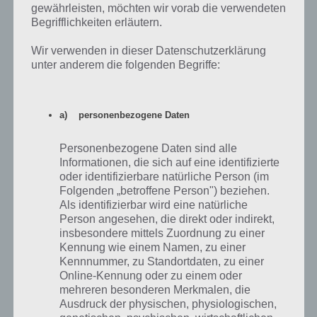
zum Abschnitt die richtigen Waffen aus.
gewährleisten, möchten wir vorab die verwendeten
Begrifflichkeiten erläutern.
Wir verwenden in dieser Datenschutzerklärung
unter anderem die folgenden Begriffe:
a) personenbezogene Daten
Personenbezogene Daten sind alle
Informationen, die sich auf eine identifizierte
oder identifizierbare natürliche Person (im
Folgenden „betroffene Person") beziehen.
Als identifizierbar wird eine natürliche
Person angesehen, die direkt oder indirekt,
insbesondere mittels Zuordnung zu einer
Kennung wie einem Namen, zu einer
Rüste deine Personen in Walking Dead Road to
Kennnummer, zu Standortdaten, zu einer
Survival stets mit den besten Waffen aus
Online-Kennung oder zu einem oder
mehreren besonderen Merkmalen, die
Ausdruck der physischen, physiologischen,