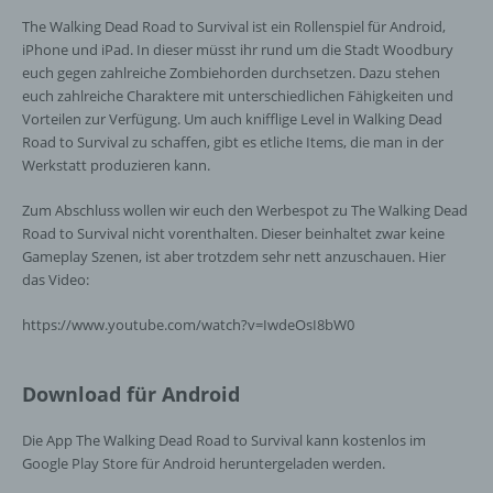
personenbezogenen Daten zu verarbeiten.
The Walking Dead Road to Survival ist ein Rollenspiel für Android,
iPhone und iPad. In dieser müsst ihr rund um die Stadt Woodbury
euch gegen zahlreiche Zombiehorden durchsetzen. Dazu stehen
k) Einwilligung
euch zahlreiche Charaktere mit unterschiedlichen Fähigkeiten und
Vorteilen zur Verfügung. Um auch knifflige Level in Walking Dead
Einwilligung ist jede von der betroffenen
Road to Survival zu schaffen, gibt es etliche Items, die man in der
Person freiwillig für den bestimmten Fall in
Werkstatt produzieren kann.
informierter Weise und unmissverständlich
abgegebene Willensbekundung in Form
Zum Abschluss wollen wir euch den Werbespot zu The Walking Dead
einer Erklärung oder einer sonstigen
Road to Survival nicht vorenthalten. Dieser beinhaltet zwar keine
eindeutigen bestätigenden Handlung, mit der
Gameplay Szenen, ist aber trotzdem sehr nett anzuschauen. Hier
die betroffene Person zu verstehen gibt, dass
das Video:
sie mit der Verarbeitung der sie betreffenden
personenbezogenen Daten einverstanden
https://www.youtube.com/watch?v=IwdeOsI8bW0
ist.
Download für Android
Name und Anschrift des für die Verarbeitung
Verantwortlichen
Die App The Walking Dead Road to Survival kann kostenlos im
Google Play Store für Android heruntergeladen werden.
Verantwortlicher im Sinne der Datenschutz-