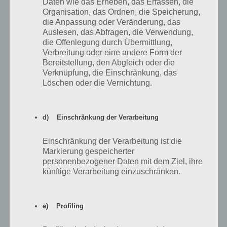
Daten wie das Erheben, das Erfassen, die
Organisation, das Ordnen, die Speicherung,
die Anpassung oder Veränderung, das
Auslesen, das Abfragen, die Verwendung,
die Offenlegung durch Übermittlung,
Verbreitung oder eine andere Form der
Bereitstellung, den Abgleich oder die
Verknüpfung, die Einschränkung, das
Löschen oder die Vernichtung.
Baut in eurer Basis zunächst immer das Rathaus aus,
d) Einschränkung der Verarbeitung
um weitere Gebäude errichten und vorhandene
weiter upgraden zu können
Einschränkung der Verarbeitung ist die
Markierung gespeicherter
personenbezogener Daten mit dem Ziel, ihre
Nutze die Items im Kampf sinnvoll
künftige Verarbeitung einzuschränken.
Weiterhin kannst du Items im Kampf nutzen. So kannst du
beispielsweise die Lebensenergie deiner Personen wieder auffüllen.
e) Profiling
Diese Items kannst du auch in der Werkstatt herstellen. Wenn ein
Charakter beispielsweise angegriffen worden ist und viel