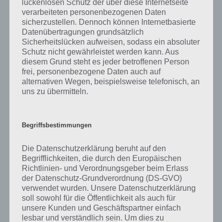
lückenlosen Schutz der über diese Internetseite
verarbeiteten personenbezogenen Daten
sicherzustellen. Dennoch können Internetbasierte
Datenübertragungen grundsätzlich
Sicherheitslücken aufweisen, sodass ein absoluter
Schutz nicht gewährleistet werden kann. Aus
diesem Grund steht es jeder betroffenen Person
Im Kampf solltest du den Rausch sinnvoll einsetzen.
frei, personenbezogene Daten auch auf
Hälst du ein Icon gedrückt, kannst du dir den Bonus
alternativen Wegen, beispielsweise telefonisch, an
uns zu übermitteln.
des Adrenalinrausch ansehen
Begriffsbestimmungen
Waffen eurer Charaktere auswählen
Die Datenschutzerklärung beruht auf den
Bevor es in den Kampf gehst, solltest du einen Blick auf die Waffen
Begrifflichkeiten, die durch den Europäischen
deiner Charaktere blicken. Durch das ändern deines Teams musst du
Richtlinien- und Verordnungsgeber beim Erlass
die Waffen teilweise wieder neu zuordnen. Jede Waffe ist dabei
der Datenschutz-Grundverordnung (DS-GVO)
einem Merkmal zugeordnet, sodass beispielsweise das zähe
verwendet wurden. Unsere Datenschutzerklärung
Merkmal nur zähe Waffen nutzen kann. Unter jeder Waffe stehen
soll sowohl für die Öffentlichkeit als auch für
zudem die Fähigkeiten der Waffe. Einige bringen mehr Angriff,
unsere Kunden und Geschäftspartner einfach
andere helfen bei der Verteidigung und so weiter. Wähle passend
lesbar und verständlich sein. Um dies zu