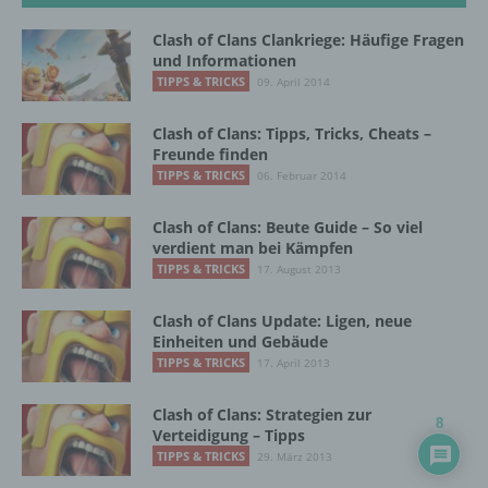
Einschränkung der Verarbeitung ist die
Markierung gespeicherter
Clash of Clans Clankriege: Häufige Fragen
personenbezogener Daten mit dem Ziel, ihre
und Informationen
künftige Verarbeitung einzuschränken.
TIPPS & TRICKS
09. April 2014
Clash of Clans: Tipps, Tricks, Cheats –
e) Profiling
Freunde finden
TIPPS & TRICKS
06. Februar 2014
Profiling ist jede Art der automatisierten
Verarbeitung personenbezogener Daten, die
Clash of Clans: Beute Guide – So viel
darin besteht, dass diese
verdient man bei Kämpfen
personenbezogenen Daten verwendet
TIPPS & TRICKS
17. August 2013
werden, um bestimmte persönliche Aspekte,
die sich auf eine natürliche Person beziehen,
Clash of Clans Update: Ligen, neue
zu bewerten, insbesondere, um Aspekte
Einheiten und Gebäude
bezüglich Arbeitsleistung, wirtschaftlicher
TIPPS & TRICKS
17. April 2013
Lage, Gesundheit, persönlicher Vorlieben,
Interessen, Zuverlässigkeit, Verhalten,
Clash of Clans: Strategien zur
Aufenthaltsort oder Ortswechsel dieser
8
Verteidigung – Tipps
natürlichen Person zu analysieren oder
TIPPS & TRICKS
vorherzusagen.
29. März 2013