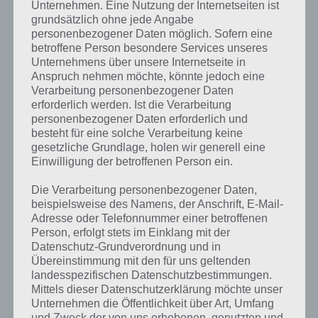
Unternehmen. Eine Nutzung der Internetseiten ist
grundsätzlich ohne jede Angabe
personenbezogener Daten möglich. Sofern eine
betroffene Person besondere Services unseres
Unternehmens über unsere Internetseite in
Anspruch nehmen möchte, könnte jedoch eine
Verarbeitung personenbezogener Daten
erforderlich werden. Ist die Verarbeitung
personenbezogener Daten erforderlich und
besteht für eine solche Verarbeitung keine
gesetzliche Grundlage, holen wir generell eine
Einwilligung der betroffenen Person ein.
Die Verarbeitung personenbezogener Daten,
beispielsweise des Namens, der Anschrift, E-Mail-
Adresse oder Telefonnummer einer betroffenen
Endlich auch in Deutschland erschienen:
Person, erfolgt stets im Einklang mit der
Die Clash of Clans App
Datenschutz-Grundverordnung und in
Übereinstimmung mit den für uns geltenden
landesspezifischen Datenschutzbestimmungen.
Lange mussten die Android Nutzer warten, doch endlich ist die wohl
Mittels dieser Datenschutzerklärung möchte unser
beliebteste App in diesem Genre, Clash of Clans, auch für Android in
Unternehmen die Öffentlichkeit über Art, Umfang
Deutschland freigeschaltet worden.
und Zweck der von uns erhobenen, genutzten und