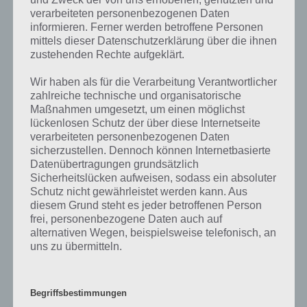
verarbeiteten personenbezogenen Daten
In Clash of Clans müsst ihr eure eigene Siedlung aufbauen und mit
informieren. Ferner werden betroffene Personen
Verteitidungsanlagen gegen feindliche Angriffe schützen. Selber baut
mittels dieser Datenschutzerklärung über die ihnen
zustehenden Rechte aufgeklärt.
ihr eure eigene Armee auf und versucht damit an die feindlichen
Ressourcen zu gelangen, um selber eine bessere Siedlung
Wir haben als für die Verarbeitung Verantwortlicher
aufzubauen.
zahlreiche technische und organisatorische
Maßnahmen umgesetzt, um einen möglichst
Wie üblich braucht man in Clash of Clans viel Zeit. Wer keine Lust auf
lückenlosen Schutz der über diese Internetseite
Warten hat, kann mit der Premium Währung Edelsteine die Bauzeit
verarbeiteten personenbezogenen Daten
überspringen, welche man via In App Kauf dazukaufen kann.
sicherzustellen. Dennoch können Internetbasierte
Datenübertragungen grundsätzlich
Sicherheitslücken aufweisen, sodass ein absoluter
Download im Google Play Store und weitere
Schutz nicht gewährleistet werden kann. Aus
Informationen
diesem Grund steht es jeder betroffenen Person
frei, personenbezogene Daten auch auf
Wenn ihr Clash of Clans spielt, schaut euch auch
unsere Tipps und
alternativen Wegen, beispielsweise telefonisch, an
Tricks
dazu an. Wir würden uns auch sehr freuen, wenn ihr unserem
uns zu übermitteln.
Clan beitretet. Hier nun aber der Link zu Clash of Clans im Google
Play Store:
Begriffsbestimmungen