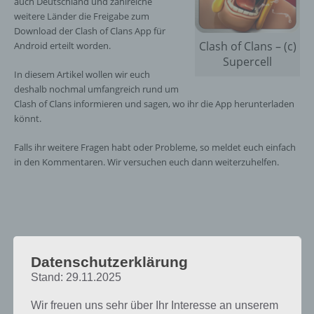
auch Deutschland und zahlreiche
weitere Länder die Freigabe zum
Download der Clash of Clans App für
Clash of Clans – (c)
Android erteilt worden.
Supercell
In diesem Artikel wollen wir euch
deshalb nochmal umfangreich rund um
Clash of Clans informieren und sagen, wo ihr die App herunterladen
könnt.
Falls ihr weitere Fragen habt oder Probleme, so meldet euch einfach
in den Kommentaren. Wir versuchen euch dann weiterzuhelfen.
Datenschutzerklärung
Stand: 29.11.2025
Wir freuen uns sehr über Ihr Interesse an unserem