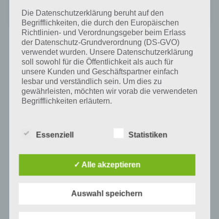
Clash of Clans
Die Datenschutzerklärung beruht auf den
Preis:
Kostenlos
Begrifflichkeiten, die durch den Europäischen
Richtlinien- und Verordnungsgeber beim Erlass
der Datenschutz-Grundverordnung (DS-GVO)
verwendet wurden. Unsere Datenschutzerklärung
soll sowohl für die Öffentlichkeit als auch für
Auf WhatsApp teilen
Teilen auf Facebook
unsere Kunden und Geschäftspartner einfach
lesbar und verständlich sein. Um dies zu
Tweet auf Twitter
gewährleisten, möchten wir vorab die verwendeten
Begrifflichkeiten erläutern.
Wir verwenden in dieser Datenschutzerklärung
unter anderem die folgenden Begriffe:
Mehr Artikel hier auf Touchportal
Essenziell
Statistiken
✓ Alle akzeptieren
a) personenbezogene Daten
Personenbezogene Daten sind alle
Auswahl speichern
Informationen, die sich auf eine identifizierte
oder identifizierbare natürliche Person (im
Folgenden „betroffene Person") beziehen.