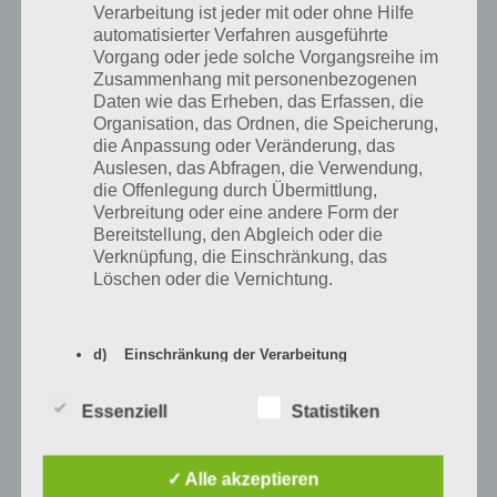
Verarbeitung ist jeder mit oder ohne Hilfe
Nun aber zur Lösung von Level 30. An dem Rad sieht man zu Beginn
automatisierter Verfahren ausgeführte
oben doeses Rechteck. Dieses muss man jeweils zu einem Schlüssel
Vorgang oder jede solche Vorgangsreihe im
drehen. So kann man die Schlüssel dann entsprechend ablegen. Nun
Zusammenhang mit personenbezogenen
dreht man zumnächsten Schlüssel, kann den Schlüssel wieder
Daten wie das Erheben, das Erfassen, die
ablegen und so weiter.
Organisation, das Ordnen, die Speicherung,
die Anpassung oder Veränderung, das
So ist dann auch Level 30 von 100 Gates schnell gelöst. Wer die
Auslesen, das Abfragen, die Verwendung,
Erklärung nicht verstanden hat, haben wir gleich auch noch einen
die Offenlegung durch Übermittlung,
Screenshot zur Lösung von Level 30 parat:
Verbreitung oder eine andere Form der
Bereitstellung, den Abgleich oder die
Verknüpfung, die Einschränkung, das
Löschen oder die Vernichtung.
d) Einschränkung der Verarbeitung
Einschränkung der Verarbeitung ist die
Essenziell
Statistiken
Markierung gespeicherter
personenbezogener Daten mit dem Ziel, ihre
künftige Verarbeitung einzuschränken.
✓ Alle akzeptieren