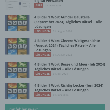
digital verwalten
und den Personen, die unter der
APPS
03. April 2025
unmittelbaren Verantwortung des
Verantwortlichen oder des
4 Bilder 1 Wort Auf der Baustelle
Auftragsverarbeiters befugt sind, die
(September 2024) Tägliches Rätsel – Alle
personenbezogenen Daten zu verarbeiten.
Lösungen
LÖSUNGEN
31. August 2024
k) Einwilligung
4 Bilder 1 Wort Clevere Weltgeschichte
(August 2024) Tägliches Rätsel – Alle
Lösungen
Einwilligung ist jede von der betroffenen
LÖSUNGEN
01. August 2024
Person freiwillig für den bestimmten Fall in
informierter Weise und unmissverständlich
4 Bilder 1 Wort Berge und Meer (Juli 2024)
abgegebene Willensbekundung in Form
Tägliches Rätsel – Alle Lösungen
einer Erklärung oder einer sonstigen
LÖSUNGEN
01. Juli 2024
eindeutigen bestätigenden Handlung, mit der
die betroffene Person zu verstehen gibt, dass
4 Bilder 1 Wort Richtig Lecker (Juni 2024)
sie mit der Verarbeitung der sie betreffenden
Tägliches Rätsel – Alle Lösungen
personenbezogenen Daten einverstanden
LÖSUNGEN
ist.
01. Juni 2024
Empfehlenswert