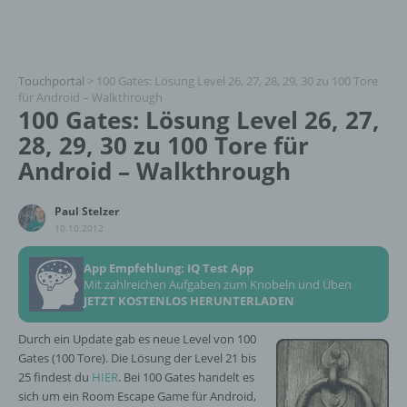
Touchportal
>
100 Gates: Lösung Level 26, 27, 28, 29, 30 zu 100 Tore
für Android – Walkthrough
100 Gates: Lösung Level 26, 27,
28, 29, 30 zu 100 Tore für
Android – Walkthrough
Paul Stelzer
10.10.2012
App Empfehlung: IQ Test App
Mit zahlreichen Aufgaben zum Knobeln und Üben
JETZT KOSTENLOS HERUNTERLADEN
Durch ein Update gab es neue Level von 100
Gates (100 Tore). Die Lösung der Level 21 bis
25 findest du
HIER
. Bei 100 Gates handelt es
sich um ein Room Escape Game für Android,