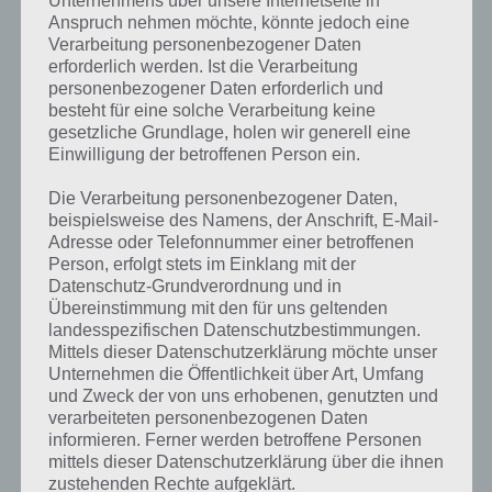
Unternehmens über unsere Internetseite in
Anspruch nehmen möchte, könnte jedoch eine
Verarbeitung personenbezogener Daten
erforderlich werden. Ist die Verarbeitung
personenbezogener Daten erforderlich und
besteht für eine solche Verarbeitung keine
100 Gates Level 27 Lösung
gesetzliche Grundlage, holen wir generell eine
Einwilligung der betroffenen Person ein.
Die Verarbeitung personenbezogener Daten,
100 Gates: Level 28 Lösung – 100 Tore
beispielsweise des Namens, der Anschrift, E-Mail-
Adresse oder Telefonnummer einer betroffenen
Probleme hatte ich persönlich dagegen bei Level 28. Hier muss man
Person, erfolgt stets im Einklang mit der
richtig Fingerspitzengefühl zeigen. Allerdings hat “ralf” uns einen
Datenschutz-Grundverordnung und in
guten Tipp geben, wie Level 28 von 100 Gates zu lösen ist.
Übereinstimmung mit den für uns geltenden
landesspezifischen Datenschutzbestimmungen.
Mittels dieser Datenschutzerklärung möchte unser
Die Lösung lautet wie folgt: Schädel und Knochen müssen nach
Unternehmen die Öffentlichkeit über Art, Umfang
rechts unten in den Topf. Das Schild und das Schwert gehören nach
und Zweck der von uns erhobenen, genutzten und
links unten und der Stern nach oben links. Ein Screenshot zur
verarbeiteten personenbezogenen Daten
Lösung von Level 28 wird es schon gleich geben (siehe unten).
informieren. Ferner werden betroffene Personen
mittels dieser Datenschutzerklärung über die ihnen
Ein Tipp zur Lösung von Level 28: Versucht als erstes Schwert und
zustehenden Rechte aufgeklärt.