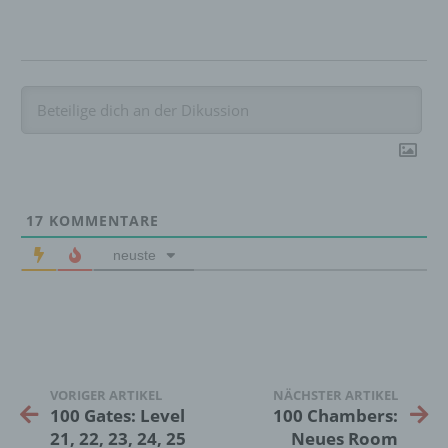
Pseudonymisierung ist die Verarbeitung
personenbezogener Daten in einer Weise,
auf welche die personenbezogenen Daten
ohne Hinzuziehung zusätzlicher
Informationen nicht mehr einer spezifischen
betroffenen Person zugeordnet werden
können, sofern diese zusätzlichen
Informationen gesondert aufbewahrt werden
und technischen und organisatorischen
Maßnahmen unterliegen, die gewährleisten,
dass die personenbezogenen Daten nicht
17
KOMMENTARE
einer identifizierten oder identifizierbaren
natürlichen Person zugewiesen werden.
neuste
g) Verantwortlicher oder für die Verarbeitung
Verantwortlicher
Verantwortlicher oder für die Verarbeitung
Verantwortlicher ist die natürliche oder
VORIGER ARTIKEL
NÄCHSTER ARTIKEL
juristische Person, Behörde, Einrichtung
100 Gates: Level
100 Chambers:
oder andere Stelle, die allein oder
21, 22, 23, 24, 25
Neues Room