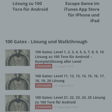
gemeinsam mit anderen über die Zwecke
Lösung zu 100
Escape Game im
und Mittel der Verarbeitung von
Tore für Android
iTunes App Store
personenbezogenen Daten entscheidet.
für iPhone und
Sind die Zwecke und Mittel dieser
iPad
Verarbeitung durch das Unionsrecht oder
das Recht der Mitgliedstaaten vorgegeben,
so kann der Verantwortliche
beziehungsweise können die bestimmten
100 Gates - Lösung und Walkthrough
Kriterien seiner Benennung nach dem
Unionsrecht oder dem Recht der
Mitgliedstaaten vorgesehen werden.
100 Gates: Level 1, 2, 3, 4, 5, 6, 7, 8, 9, 10
Lösung zu 100 Tore für Android –
Komplettlösung aller Level
LÖSUNGEN
11. August 2012
h) Auftragsverarbeiter
100 Gates: Level 11, 12, 13, 14, 15, 16, 17,
Auftragsverarbeiter ist eine natürliche oder
18, 19, 20 Lösung
juristische Person, Behörde, Einrichtung
LÖSUNGEN
12. August 2012
oder andere Stelle, die personenbezogene
Daten im Auftrag des Verantwortlichen
100 Gates: Level 21, 22, 23, 24, 25 Lösung
verarbeitet.
zu 100 Tore für Android
LÖSUNGEN
01. September 2012