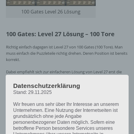
100 Gates Level 26 Lösung
100 Gates: Level 27 Lösung – 100 Tore
Richtig einfach dagegen ist Level 27 von 100 Gates (100 Tore). Man
muss einfach die Puzzleteile richtig drehen. Deren Position ist bereits
korrekt.
Dabei empfiehlt sich zur einfacheren Lösung von Level 27 erst die
beiden äußeren Spalten zu machen, weil man dort die Säulen sehr
gut erkennt. Danach kann man auch die beiden mittleren Reihen
Datenschutzerklärung
richtig drehen.
Stand: 29.11.2025
Wir freuen uns sehr über Ihr Interesse an unserem
Unternehmen. Eine Nutzung der Internetseiten ist
grundsätzlich ohne jede Angabe
personenbezogener Daten möglich. Sofern eine
betroffene Person besondere Services unseres