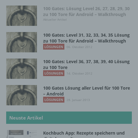
i) Empfänger
100 Gates: Lösung Level 26, 27, 28, 29, 30
zu 100 Tore für Android – Walkthrough
Aktueller Artikel
Empfänger ist eine natürliche oder juristische
Person, Behörde, Einrichtung oder andere
Stelle, der personenbezogene Daten
100 Gates: Level 31, 32, 33, 34, 35 Lösung
offengelegt werden, unabhängig davon, ob
zu 100 Tore für Android – Walkthrough
es sich bei ihr um einen Dritten handelt oder
LÖSUNGEN
06. Oktober 2012
nicht. Behörden, die im Rahmen eines
bestimmten Untersuchungsauftrags nach
100 Gates: Level 36, 37, 38, 39, 40 Lösung
dem Unionsrecht oder dem Recht der
zu 100 Tore
Mitgliedstaaten möglicherweise
LÖSUNGEN
14. Oktober 2012
personenbezogene Daten erhalten, gelten
jedoch nicht als Empfänger.
100 Gates Lösung aller Level für 100 Tore
– Android
LÖSUNGEN
28. Januar 2013
j) Dritter
Dritter ist eine natürliche oder juristische
Neuste Artikel
Person, Behörde, Einrichtung oder andere
Stelle außer der betroffenen Person, dem
Kochbuch App: Rezepte speichern und
Verantwortlichen, dem Auftragsverarbeiter