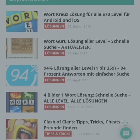
Name und Anschrift des für die Verarbeitung
Verantwortlichen
Wort Kreuz Lösung für alle 570 Level für
Android und iOS
Verantwortlicher im Sinne der Datenschutz-
LÖSUNGEN
05. Januar 2018
Grundverordnung, sonstiger in den Mitgliedstaaten
der Europäischen Union geltenden
Wort Guru Lösung aller Level – Schnelle
Datenschutzgesetze und anderer Bestimmungen
Suche – AKTUALISIERT
mit datenschutzrechtlichem Charakter ist die:
LÖSUNGEN
21. Mai 2017
InnoMobile GmbH
94% Lösung aller Level (1 bis 359) – 94
Schlehenweg 20
Prozent Antworten mit einfacher Suche
LÖSUNGEN
09. April 2015
18069 Lambrechtshagen
4 Bilder 1 Wort Lösung: Schnelle Suche –
DE
ALLE LEVEL, ALLE LÖSUNGEN
LÖSUNGEN
17. Februar 2015
Cookies / SessionStorage / LocalStorage
Clash of Clans: Tipps, Tricks, Cheats –
17
Freunde finden
Die Internetseiten verwenden teilweise so
TIPPS & TRICKS
06. Februar 2014
genannte Cookies, LocalStorage und