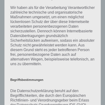
Schild nach unten links zu bringen und dann den Schädel und der
Knochen nach unten rechts. Abschließend dann den Stern nur noch
Wir haben als für die Verarbeitung Verantwortlicher
nach oben links. Ich habe zich Versuche gebraucht bis es endlich
zahlreiche technische und organisatorische
geklappt hat. Hier der Screenshot zur Lösung von Level 28:
Maßnahmen umgesetzt, um einen möglichst
lückenlosen Schutz der über diese Internetseite
verarbeiteten personenbezogenen Daten
sicherzustellen. Dennoch können Internetbasierte
Datenübertragungen grundsätzlich
Sicherheitslücken aufweisen, sodass ein absoluter
Schutz nicht gewährleistet werden kann. Aus
diesem Grund steht es jeder betroffenen Person
frei, personenbezogene Daten auch auf
alternativen Wegen, beispielsweise telefonisch, an
uns zu übermitteln.
Begriffsbestimmungen
Die Datenschutzerklärung beruht auf den
Begrifflichkeiten, die durch den Europäischen
100 Gates Level 28 Lösung
Richtlinien- und Verordnungsgeber beim Erlass
der Datenschutz-Grundverordnung (DS-GVO)