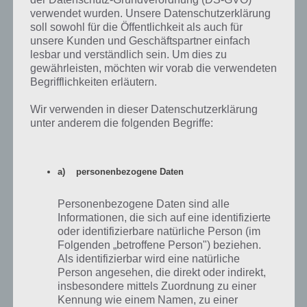
verwendet wurden. Unsere Datenschutzerklärung
soll sowohl für die Öffentlichkeit als auch für
100 Gates: Level 29 Lösung – 100 Tore
unsere Kunden und Geschäftspartner einfach
lesbar und verständlich sein. Um dies zu
Level 29 von 100 Gates ist dagegen wieder einfacher.
Man muss die
gewährleisten, möchten wir vorab die verwendeten
Planeten lediglich ihrer Entfernung zur Sonne positionieren. Der
Begrifflichkeiten erläutern.
Merkur ist am nähesten dran, also muss er nach unten rechts, dann
die Erde, also Mitte links und abschließend der Mars in die Mitte
Wir verwenden in dieser Datenschutzerklärung
oben.
Unsere Lösungsidee war leider nicht richtig, denn der eine
unter anderem die folgenden Begriffe:
Planet ist der Jupiter.
Aber unserer Lösung stimmt trotzdem. Die Erde (blauer Planet)
a) personenbezogene Daten
muss nach links. Die Sonne bleibt oben in der Mitte und dann nach
rechts der Jupiter. Wahrscheinlich trotzdem die Entfernung zur
Personenbezogene Daten sind alle
Sonne (Erde dichter zur Sonne als Jupiter), aber nur Spekulation. Hier
Informationen, die sich auf eine identifizierte
noch ein Screenshot zur Lösung von Level 29:
oder identifizierbare natürliche Person (im
Folgenden „betroffene Person") beziehen.
Als identifizierbar wird eine natürliche
Person angesehen, die direkt oder indirekt,
insbesondere mittels Zuordnung zu einer
Kennung wie einem Namen, zu einer