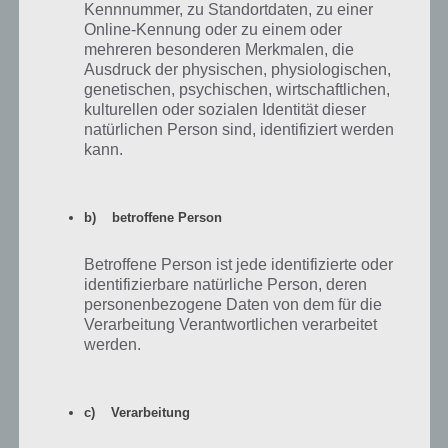
Kennnummer, zu Standortdaten, zu einer
Online-Kennung oder zu einem oder
mehreren besonderen Merkmalen, die
Ausdruck der physischen, physiologischen,
genetischen, psychischen, wirtschaftlichen,
kulturellen oder sozialen Identität dieser
natürlichen Person sind, identifiziert werden
kann.
b) betroffene Person
100 Gates Level 29 Lösung
Betroffene Person ist jede identifizierte oder
identifizierbare natürliche Person, deren
100 Gates: Level 30 Lösung – 100 Tore
personenbezogene Daten von dem für die
Verarbeitung Verantwortlichen verarbeitet
So und auch Level 30 von 100 Gates war doch einfacher als gedacht
werden.
(vielen Dank an unsere Leser mofo und rebecca, welche einen
Kommentar hinterlassen haben). level 30 ist auch das vorerst letzte
neue Level bei 100 Gates. Weitere sollen später durch Updates
c) Verarbeitung
hinzukommen.