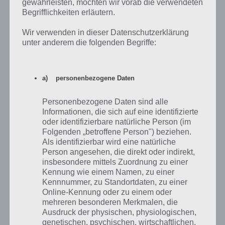
gewährleisten, möchten wir vorab die verwendeten
Grad nach rechts. Nun lässt sich der Totenkopf anklicken und
Begrifflichkeiten erläutern.
bewegt sich. Nun um 180 Grad drehen und den dritten Totenkopf
anklicken. Abschließend wieder normal halten und alle Totenköpfe
Wir verwenden in dieser Datenschutzerklärung
bewegen sich nun. Verklickt man sich einmal, muss man natürlich
unter anderem die folgenden Begriffe:
wieder von vorne anfangen.
Nur dann, wenn das Smartphone gedreht ist, kann man die anderen
a) personenbezogene Daten
Totenköpfe auch anklicken. Hier noch ein Screenshot:
Personenbezogene Daten sind alle
Informationen, die sich auf eine identifizierte
oder identifizierbare natürliche Person (im
Folgenden „betroffene Person") beziehen.
Als identifizierbar wird eine natürliche
Person angesehen, die direkt oder indirekt,
insbesondere mittels Zuordnung zu einer
Kennung wie einem Namen, zu einer
Kennnummer, zu Standortdaten, zu einer
Online-Kennung oder zu einem oder
mehreren besonderen Merkmalen, die
100 Gates Level 24 Lösung
Ausdruck der physischen, physiologischen,
genetischen, psychischen, wirtschaftlichen,