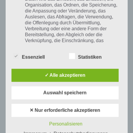
Organisation, das Ordnen, die Speicherung,
die Anpassung oder Veränderung, das
Auslesen, das Abfragen, die Verwendung,
die Offenlegung durch Übermittlung,
Verbreitung oder eine andere Form der
Bereitstellung, den Abgleich oder die
Verknüpfung, die Einschränkung, das
Löschen oder die Vernichtung.
Essenziell
Statistiken
d) Einschränkung der Verarbeitung
100 Gates Level 25 Lösung
✓ Alle akzeptieren
Einschränkung der Verarbeitung ist die
Markierung gespeicherter
personenbezogener Daten mit dem Ziel, ihre
Auswahl speichern
künftige Verarbeitung einzuschränken.
Auf WhatsApp teilen
Teilen auf Facebook
✕ Nur erforderliche akzeptieren
Tweet auf Twitter
e) Profiling
Personalisieren
Profiling ist jede Art der automatisierten