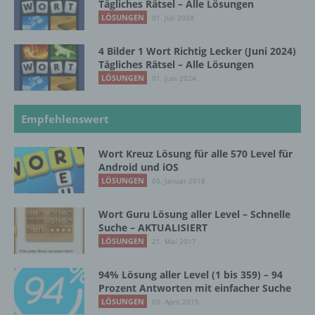
Tägliches Rätsel – Alle Lösungen
LÖSUNGEN
01. Juli 2024
k) Einwilligung
4 Bilder 1 Wort Richtig Lecker (Juni 2024)
Tägliches Rätsel – Alle Lösungen
Einwilligung ist jede von der betroffenen
LÖSUNGEN
01. Juni 2024
Person freiwillig für den bestimmten Fall in
informierter Weise und unmissverständlich
Empfehlenswert
abgegebene Willensbekundung in Form
einer Erklärung oder einer sonstigen
eindeutigen bestätigenden Handlung, mit der
Wort Kreuz Lösung für alle 570 Level für
die betroffene Person zu verstehen gibt, dass
Android und iOS
sie mit der Verarbeitung der sie betreffenden
LÖSUNGEN
05. Januar 2018
personenbezogenen Daten einverstanden
ist.
Wort Guru Lösung aller Level – Schnelle
Suche – AKTUALISIERT
LÖSUNGEN
21. Mai 2017
Name und Anschrift des für die Verarbeitung
Verantwortlichen
94% Lösung aller Level (1 bis 359) – 94
Prozent Antworten mit einfacher Suche
Verantwortlicher im Sinne der Datenschutz-
LÖSUNGEN
09. April 2015
Grundverordnung, sonstiger in den Mitgliedstaaten