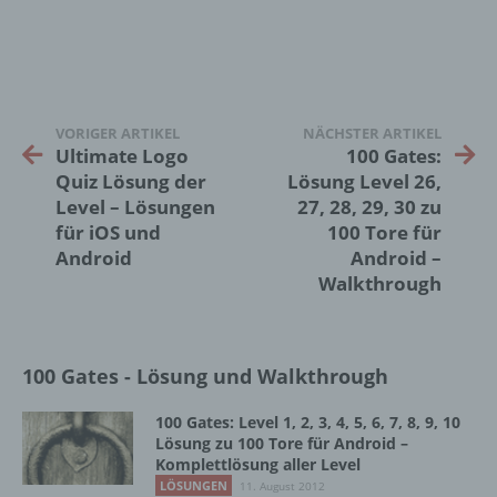
betroffenen Person zugeordnet werden
können, sofern diese zusätzlichen
Informationen gesondert aufbewahrt werden
und technischen und organisatorischen
Maßnahmen unterliegen, die gewährleisten,
dass die personenbezogenen Daten nicht
VORIGER ARTIKEL
NÄCHSTER ARTIKEL
einer identifizierten oder identifizierbaren
Ultimate Logo
100 Gates:
natürlichen Person zugewiesen werden.
Quiz Lösung der
Lösung Level 26,
Level – Lösungen
27, 28, 29, 30 zu
für iOS und
100 Tore für
g) Verantwortlicher oder für die Verarbeitung
Verantwortlicher
Android
Android –
Walkthrough
Verantwortlicher oder für die Verarbeitung
Verantwortlicher ist die natürliche oder
juristische Person, Behörde, Einrichtung
oder andere Stelle, die allein oder
100 Gates - Lösung und Walkthrough
gemeinsam mit anderen über die Zwecke
und Mittel der Verarbeitung von
100 Gates: Level 1, 2, 3, 4, 5, 6, 7, 8, 9, 10
personenbezogenen Daten entscheidet.
Lösung zu 100 Tore für Android –
Sind die Zwecke und Mittel dieser
Komplettlösung aller Level
Verarbeitung durch das Unionsrecht oder
LÖSUNGEN
11. August 2012