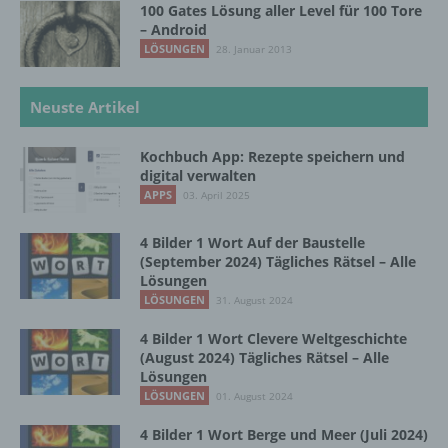
Stelle, der personenbezogene Daten
100 Gates Lösung aller Level für 100 Tore
– Android
offengelegt werden, unabhängig davon, ob
es sich bei ihr um einen Dritten handelt oder
LÖSUNGEN
28. Januar 2013
nicht. Behörden, die im Rahmen eines
bestimmten Untersuchungsauftrags nach
Neuste Artikel
dem Unionsrecht oder dem Recht der
Mitgliedstaaten möglicherweise
personenbezogene Daten erhalten, gelten
Kochbuch App: Rezepte speichern und
jedoch nicht als Empfänger.
digital verwalten
APPS
03. April 2025
j) Dritter
4 Bilder 1 Wort Auf der Baustelle
(September 2024) Tägliches Rätsel – Alle
Lösungen
Dritter ist eine natürliche oder juristische
LÖSUNGEN
31. August 2024
Person, Behörde, Einrichtung oder andere
Stelle außer der betroffenen Person, dem
4 Bilder 1 Wort Clevere Weltgeschichte
Verantwortlichen, dem Auftragsverarbeiter
(August 2024) Tägliches Rätsel – Alle
und den Personen, die unter der
Lösungen
unmittelbaren Verantwortung des
LÖSUNGEN
01. August 2024
Verantwortlichen oder des
Auftragsverarbeiters befugt sind, die
4 Bilder 1 Wort Berge und Meer (Juli 2024)
personenbezogenen Daten zu verarbeiten.