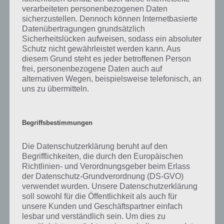
verarbeiteten personenbezogenen Daten
sicherzustellen. Dennoch können Internetbasierte
Datenübertragungen grundsätzlich
Sicherheitslücken aufweisen, sodass ein absoluter
Schutz nicht gewährleistet werden kann. Aus
diesem Grund steht es jeder betroffenen Person
100 Gates Level 23 Lösung
frei, personenbezogene Daten auch auf
alternativen Wegen, beispielsweise telefonisch, an
uns zu übermitteln.
100 Gates: Level 24 Lösung – 100 Tore
Begriffsbestimmungen
Viele Spieler haben Schwierigkeiten mit Level 24 von 100 Gates (100
Tore). Die Lösung ist aber auch hier denkbar einfach. Auf der linken
Die Datenschutzerklärung beruht auf den
Seite findet man oben die Reihenfolge, wie man die Totenköpfe
Begrifflichkeiten, die durch den Europäischen
anklicken musst. Man beginnt also oben, dann links in der mitte,
Richtlinien- und Verordnungsgeber beim Erlass
dann rechts mitte und dann unten. Dabei muss man aber immer
der Datenschutz-Grundverordnung (DS-GVO)
sein Smartphone bzw. Tablet so halten, sodass die Totenköpfe
verwendet wurden. Unsere Datenschutzerklärung
immer nach unten zeigen, heißt also oben können wir unser Gerät
soll sowohl für die Öffentlichkeit als auch für
normal halten.
unsere Kunden und Geschäftspartner einfach
lesbar und verständlich sein. Um dies zu
Danach gehen wir zum linken Totenkopf, drehen unser Tablet um 90