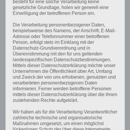
besteht für eine solche Verarbeitung keine
gesetzliche Grundlage, holen wir generell eine
Einwilligung der betroffenen Person ein.
Die Verarbeitung personenbezogener Daten,
100 Gates Level 22 Lösung
beispielsweise des Namens, der Anschrift, E-Mail-
Adresse oder Telefonnummer einer betroffenen
Person, erfolgt stets im Einklang mit der
Datenschutz-Grundverordnung und in
100 Gates: Level 23 Lösung – 100 Tore
Übereinstimmung mit den für uns geltenden
landesspezifischen Datenschutzbestimmungen.
Dagegen wieder einfach ist Level 23 von 100 Gates (100 Tore). Man
Mittels dieser Datenschutzerklärung möchte unser
muss hier ein wenig puzzlen. Dazu verschiebt man die einzelnen
Unternehmen die Öffentlichkeit über Art, Umfang
Kugeln. Dabei muss jede Kugel zu seiner Position geschoben werden.
und Zweck der von uns erhobenen, genutzten und
verarbeiteten personenbezogenen Daten
informieren. Ferner werden betroffene Personen
Die Lösung sollte nun also klar sein. Wir haben diese auch nochmal
mittels dieser Datenschutzerklärung über die ihnen
als Screenshot:
zustehenden Rechte aufgeklärt.
Wir haben als für die Verarbeitung Verantwortlicher
zahlreiche technische und organisatorische
Maßnahmen umgesetzt, um einen möglichst
lückenlosen Schutz der über diese Internetseite