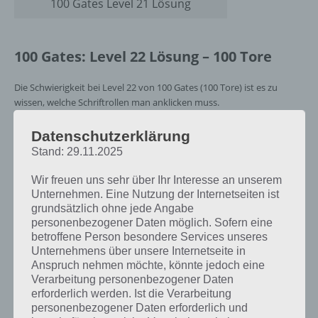
100 Gates Level 21 Lösung
100 Gates: Level 22 Lösung – 100 Tore
Die Schwierigkeit bei Level 22 von 100 Gates (100 Tore) ist es zu
wissen, welche Schriftrollen man anklicken muss.
Unten links sieht man ein Buch, in welchen verschiedene Symbole
Datenschutzerklärung
vermerkt sind. Auch auf dem Bücherregal oben und unten findet
Stand: 29.11.2025
man diese Symbole. Nun muss man einfach die Schriftrollen
anklicken, wo sich das Symbol auf dem Bücherregal übereinstimmt
Wir freuen uns sehr über Ihr Interesse an unserem
mit den Symbolen aus dem linken Buch.
Unternehmen. Eine Nutzung der Internetseiten ist
grundsätzlich ohne jede Angabe
Wem diese Erklärung grad zu kompliziert war, für den haben wir die
personenbezogener Daten möglich. Sofern eine
Lösung von Level 22 zu 100 Gates auch nochmal als Screenshot,
betroffene Person besondere Services unseres
welcher die korrekten Schriftrollen zeigt:
Unternehmens über unsere Internetseite in
Anspruch nehmen möchte, könnte jedoch eine
Verarbeitung personenbezogener Daten
erforderlich werden. Ist die Verarbeitung
personenbezogener Daten erforderlich und