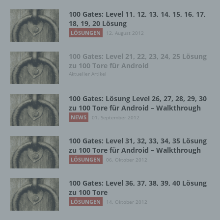
das Recht der Mitgliedstaaten vorgegeben,
so kann der Verantwortliche
100 Gates: Level 11, 12, 13, 14, 15, 16, 17,
18, 19, 20 Lösung
beziehungsweise können die bestimmten
Kriterien seiner Benennung nach dem
LÖSUNGEN
12. August 2012
Unionsrecht oder dem Recht der
Mitgliedstaaten vorgesehen werden.
100 Gates: Level 21, 22, 23, 24, 25 Lösung
zu 100 Tore für Android
Aktueller Artikel
h) Auftragsverarbeiter
100 Gates: Lösung Level 26, 27, 28, 29, 30
zu 100 Tore für Android – Walkthrough
Auftragsverarbeiter ist eine natürliche oder
NEWS
01. September 2012
juristische Person, Behörde, Einrichtung
oder andere Stelle, die personenbezogene
Daten im Auftrag des Verantwortlichen
100 Gates: Level 31, 32, 33, 34, 35 Lösung
verarbeitet.
zu 100 Tore für Android – Walkthrough
LÖSUNGEN
06. Oktober 2012
i) Empfänger
100 Gates: Level 36, 37, 38, 39, 40 Lösung
zu 100 Tore
LÖSUNGEN
14. Oktober 2012
Empfänger ist eine natürliche oder juristische
Person, Behörde, Einrichtung oder andere