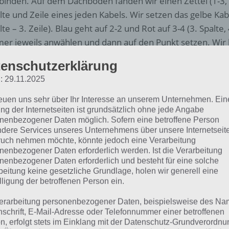
binden. Auf dem Dachboden fanden wir einen Zettel (1-3, 2
lte und Zeile eines jeden Kabels. Wir setzen das gelbe Kab
lte – 3. Zeile). Blau geht auf 2-2 und Rot auf 3-4 (3. Spalte, 
er jeweils anwählen und dann auf den Punkt setzen. Wir 
ks davon noch um und schon sollte das Licht angehen.
enschutzerklärung
 Wir stellen die Leuter nun nach oben ran und gehen auf hi
: 29.11.2025
 nimmst du zur Lösung von Curse Breakers Horror Mansi
reuen uns sehr über Ihr Interesse an unserem Unternehmen. Ein
, gehst hinunter und nimmst die Leiter mit.
ng der Internetseiten ist grundsätzlich ohne jede Angabe
nenbezogener Daten möglich. Sofern eine betroffene Person
dere Services unseres Unternehmens über unsere Internetseite
uch nehmen möchte, könnte jedoch eine Verarbeitung
nenbezogener Daten erforderlich werden. Ist die Verarbeitung
nenbezogener Daten erforderlich und besteht für eine solche
beitung keine gesetzliche Grundlage, holen wir generell eine
lligung der betroffenen Person ein.
Curse Breakers Halloween Horror
erarbeitung personenbezogener Daten, beispielsweise des Na
Mansion Lösung Schritt 13
nschrift, E-Mail-Adresse oder Telefonnummer einer betroffenen
n, erfolgt stets im Einklang mit der Datenschutz-Grundverordnu