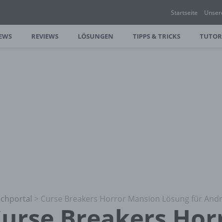
Startseite
Unser
EWS
REVIEWS
LÖSUNGEN
TIPPS & TRICKS
TUTOR
chportal
>
Curse Breakers Horror Mansion Lösung für And
urse Breakers Hor