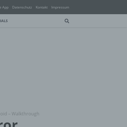
e App
Datenschutz
Kontakt
Impressum
IALS
roid – Walkthrough
ror