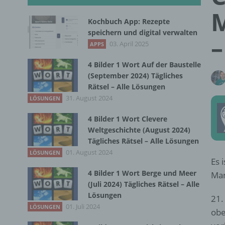
M
Kochbuch App: Rezepte
speichern und digital verwalten
–
03. April 2025
APPS
4 Bilder 1 Wort Auf der Baustelle
(September 2024) Tägliches
Rätsel – Alle Lösungen
31. August 2024
LÖSUNGEN
4 Bilder 1 Wort Clevere
Weltgeschichte (August 2024)
Tägliches Rätsel – Alle Lösungen
01. August 2024
LÖSUNGEN
Es 
4 Bilder 1 Wort Berge und Meer
Man
(Juli 2024) Tägliches Rätsel – Alle
Lösungen
21.
01. Juli 2024
LÖSUNGEN
obe