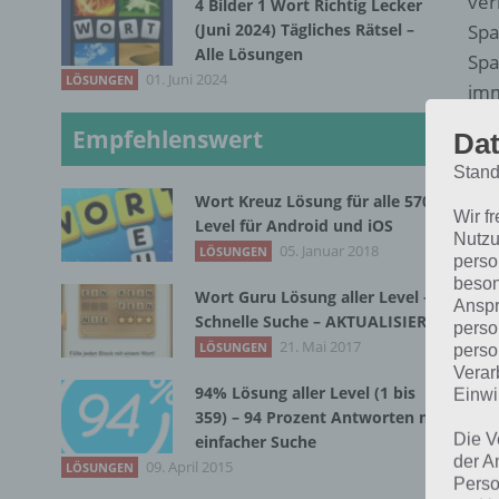
ver
4 Bilder 1 Wort Richtig Lecker
(Juni 2024) Tägliches Rätsel –
Spa
Alle Lösungen
Spa
01. Juni 2024
LÖSUNGEN
imm
lin
Empfehlenswert
Dat
22.
Stand
Wort Kreuz Lösung für alle 570
Nun
Wir f
Level für Android und iOS
auf
Nutzu
05. Januar 2018
LÖSUNGEN
perso
beson
Wort Guru Lösung aller Level –
Anspr
Schnelle Suche – AKTUALISIERT
perso
21. Mai 2017
LÖSUNGEN
perso
Verar
94% Lösung aller Level (1 bis
Einwi
359) – 94 Prozent Antworten mit
Die V
einfacher Suche
der A
09. April 2015
LÖSUNGEN
Perso