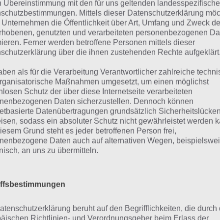
 Gehe nun wieder auf den Friedhof. Wir platzieren nun au
n Übereinstimmung mit den für uns geltenden landesspezifisch
schutzbestimmungen. Mittels dieser Datenschutzerklärung mö
skette, den Goldbarren und die Ringkollektion. Nun entn
 Unternehmen die Öffentlichkeit über Art, Umfang und Zweck de
lstein, welcher darüber erscheint.
rhobenen, genutzten und verarbeiteten personenbezogenen Da
mieren. Ferner werden betroffene Personen mittels dieser
 Links davon sehen wir noch einenweißen Grabstein, auf 
schutzerklärung über die ihnen zustehenden Rechte aufgeklärt
. Wir tragen nun links die 4 Zahlen “1977” ein und entnehm
aben als für die Verarbeitung Verantwortlicher zahlreiche techn
rganisatorische Maßnahmen umgesetzt, um einen möglichst
 Nun müssen wir zur Lösung von Curse Breakers Horror M
nlosen Schutz der über diese Internetseite verarbeiteten
nenbezogenen Daten sicherzustellen. Dennoch können
iseraum. Dort sehen wir mittig ein Gramophon, wo wir die
netbasierte Datenübertragungen grundsätzlich Sicherheitslücke
he an der Kurbel und wir hören einen Sound. Erinnerst du
isen, sodass ein absoluter Schutz nicht gewährleistet werden k
trumente vom Dachboden? Hast du sie erkannt?
iesem Grund steht es jeder betroffenen Person frei,
nenbezogene Daten auch auf alternativen Wegen, beispielswe
onisch, an uns zu übermitteln.
 Wir gehen nun also auf den Dachboden und klicken die I
s das ganze in der richtigen Reihenfolge angetippt werden
iffsbestimmungen
de Trommel oben), Horn, Violine, Harfe und Gitarre. Nun 
lstein.
atenschutzerklärung beruht auf den Begrifflichkeiten, die durch
äischen Richtlinien- und Verordnungsgeber beim Erlass der