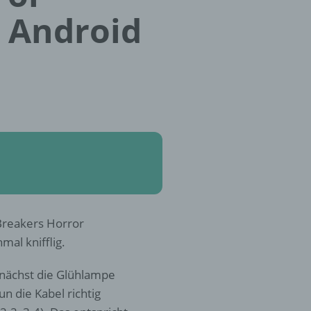
 Android
 Breakers Horror
al knifflig.
unächst die Glühlampe
n die Kabel richtig