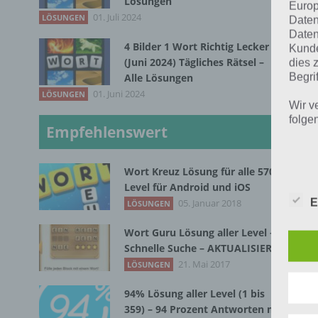
Lösungen
Europ
01. Juli 2024
LÖSUNGEN
Daten
S
Daten
4 Bilder 1 Wort Richtig Lecker
Kunde
S
(Juni 2024) Tägliches Rätsel –
dies 
Begrif
Alle Lösungen
S
01. Juni 2024
LÖSUNGEN
Wir v
S
folge
Empfehlenswert
S
Wort Kreuz Lösung für alle 570
S
Level für Android und iOS
E
05. Januar 2018
LÖSUNGEN
Wort Guru Lösung aller Level –
S
Schnelle Suche – AKTUALISIERT
21. Mai 2017
LÖSUNGEN
S
94% Lösung aller Level (1 bis
S
359) – 94 Prozent Antworten mit