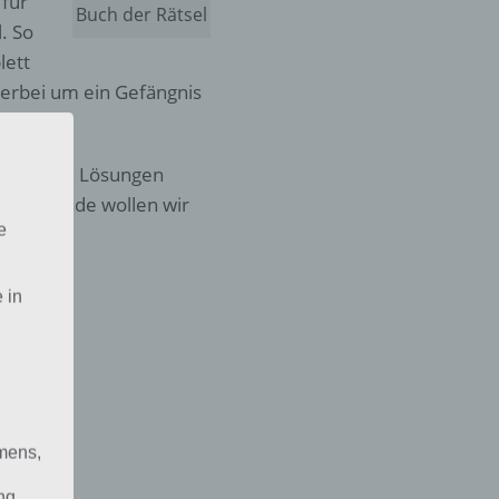
 für
Buch der Rätsel
l. So
lett
erbei um ein Gefängnis
Auf einige Lösungen
sem Grunde wollen wir
e
 in
mens,
ng