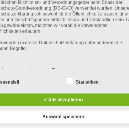
äischen Richtlinien- und Verordnungsgeber beim Erlass der
schutz-Grundverordnung (DS-GVO) verwendet wurden. Unser
eite 152: Knopf
schutzerklärung soll sowohl für die Öffentlichkeit als auch für u
n und Geschäftspartner einfach lesbar und verständlich sein.
eite 153: Schnuller
zu gewährleisten, möchten wir vorab die verwendeten
flichkeiten erläutern.
eite 154: Hagel
erwenden in dieser Datenschutzerklärung unter anderem die
eite 155: 300
nden Begriffe:
eite 156: 378
a) personenbezogene Daten
eite 157: Iron Man
ssenziell
Statistiken
158: Baum
Personenbezogene Daten sind alle Informationen, die sich auf 
identifizierte oder identifizierbare natürliche Person (im Folgen
„betroffene Person") beziehen. Als identifizierbar wird eine natü
eite 159: Brennholz
✓ Alle akzeptieren
Person angesehen, die direkt oder indirekt, insbesondere mittel
Zuordnung zu einer Kennung wie einem Namen, zu einer
eite 160: Karte
Kennnummer, zu Standortdaten, zu einer Online-Kennung oder
Auswahl speichern
einem oder mehreren besonderen Merkmalen, die Ausdruck de
eite 161: Seife
physischen, physiologischen, genetischen, psychischen,