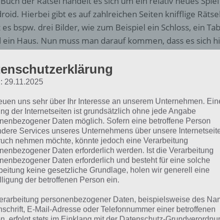
 Buch der Rätsel handelt es sich um ein relativ neues Spiel
roid. Hierbei gibt es auf zahlreichen Seiten knifflige Rätse
t es bspw. drei Bilder, wie zum Beispiel ein Schloss, ein Tab
 ein Haus. Nun muss man darauf kommen, dass es sich hi
delt.
enschutzerklärung
 Entwickler versorgt uns dabei mit immer neuen Seiten. 
: 29.11.2025
mt man dabei erst nach Minuten oder gar nicht. Aus die
reuen uns sehr über Ihr Interesse an unserem Unternehmen. Ein
h dabei unter die Arme helfen.
ng der Internetseiten ist grundsätzlich ohne jede Angabe
nenbezogener Daten möglich. Sofern eine betroffene Person
dere Services unseres Unternehmens über unsere Internetseite
uch nehmen möchte, könnte jedoch eine Verarbeitung
nenbezogener Daten erforderlich werden. Ist die Verarbeitung
nenbezogener Daten erforderlich und besteht für eine solche
beitung keine gesetzliche Grundlage, holen wir generell eine
lligung der betroffenen Person ein.
erarbeitung personenbezogener Daten, beispielsweise des Na
nschrift, E-Mail-Adresse oder Telefonnummer einer betroffenen
n, erfolgt stets im Einklang mit der Datenschutz-Grundverordnu