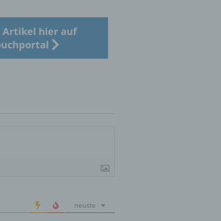
Artikel hier auf
uchportal
er
ung
hen,
ng,
essen,
ser
neuste