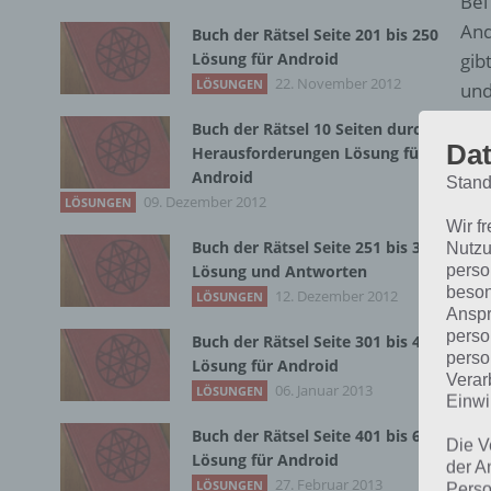
Bei
And
Buch der Rätsel Seite 201 bis 250
Lösung für Android
gib
22. November 2012
LÖSUNGEN
und
han
Buch der Rätsel 10 Seiten durch
Dat
Herausforderungen Lösung für
Der
Android
Stand
kom
09. Dezember 2012
LÖSUNGEN
Wir f
euc
Buch der Rätsel Seite 251 bis 300
Nutzu
perso
Lösung und Antworten
beson
12. Dezember 2012
LÖSUNGEN
Anspr
perso
Buch der Rätsel Seite 301 bis 400
perso
Lösung für Android
Verar
06. Januar 2013
LÖSUNGEN
Einwi
Buch der Rätsel Seite 401 bis 600
Die V
Lösung für Android
der A
27. Februar 2013
LÖSUNGEN
Perso