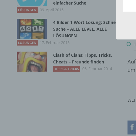
einfacher Suche
S
09. April 2015
LÖSUNGEN
1
4 Bilder 1 Wort Lösung: Schnelle
Suche – ALLE LEVEL, ALLE
S
LÖSUNGEN
17. Februar 2015
LÖSUNGEN
Clash of Clans: Tipps, Tricks,
Auf
Cheats – Freunde finden
06. Februar 2014
um 
TIPPS & TRICKS
WEI