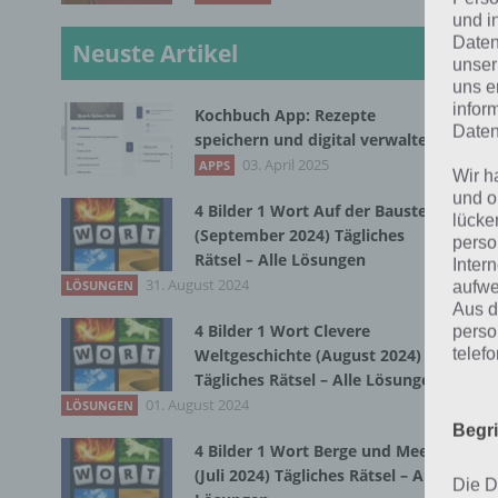
und i
Daten
Neuste Artikel
unser
uns e
infor
Kochbuch App: Rezepte
Daten
speichern und digital verwalten
L
03. April 2025
APPS
Wir h
und o
b
4 Bilder 1 Wort Auf der Baustelle
lücke
(September 2024) Tägliches
perso
Rätsel – Alle Lösungen
Inter
31. August 2024
Nun
LÖSUNGEN
aufwe
Aus d
mit
4 Bilder 1 Wort Clevere
perso
Pro
telef
Weltgeschichte (August 2024)
Tägliches Rätsel – Alle Lösungen
Dur
01. August 2024
LÖSUNGEN
Ent
Begr
4 Bilder 1 Wort Berge und Meer
(Juli 2024) Tägliches Rätsel – Alle
Die D
S