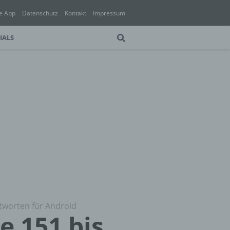
e App
Datenschutz
Kontakt
Impressum
IALS
ntworten für Android
e 151 bis