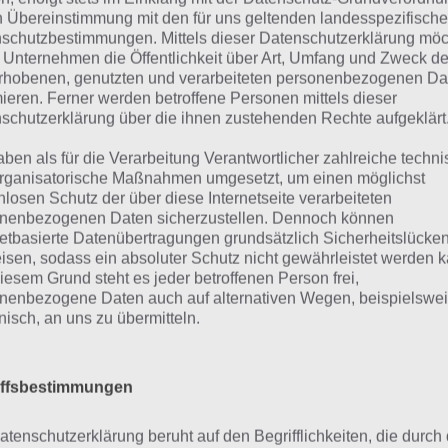
n Übereinstimmung mit den für uns geltenden landesspezifisch
schutzbestimmungen. Mittels dieser Datenschutzerklärung mö
 Unternehmen die Öffentlichkeit über Art, Umfang und Zweck de
rhobenen, genutzten und verarbeiteten personenbezogenen Da
mieren. Ferner werden betroffene Personen mittels dieser
schutzerklärung über die ihnen zustehenden Rechte aufgeklärt
ösung für Buch der Rätsel
aben als für die Verarbeitung Verantwortlicher zahlreiche techn
rganisatorische Maßnahmen umgesetzt, um einen möglichst
is 200
nlosen Schutz der über diese Internetseite verarbeiteten
nenbezogenen Daten sicherzustellen. Dennoch können
netbasierte Datenübertragungen grundsätzlich Sicherheitslücke
 ist unsere Lösung zu Buch der Rätsel komplett. Vielen Da
isen, sodass ein absoluter Schutz nicht gewährleistet werden k
iesem Grund steht es jeder betroffenen Person frei,
geholfen haben (vielen Dank an Michael). Damit sollte m
nenbezogene Daten auch auf alternativen Wegen, beispielswe
bleme bis Seite 200 kommen.
onisch, an uns zu übermitteln.
ch ein neues Update haben sich einige Begriffe geändert 
wickler angeschrieben und Seite 170 und 182 korrigiert).
iffsbestimmungen
atenschutzerklärung beruht auf den Begrifflichkeiten, die durch
eite 151: Bruce Lee