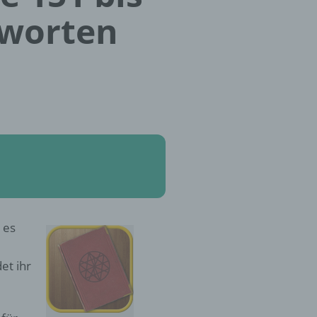
tworten
 es
et ihr