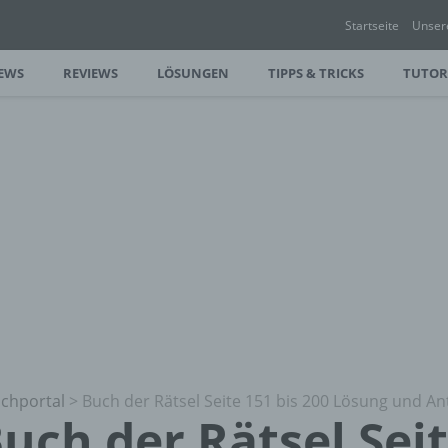
Startseite
Unser
EWS
REVIEWS
LÖSUNGEN
TIPPS & TRICKS
TUTOR
chportal
>
Buch der Rätsel Seite 151 bis 200 Lösung und A
uch der Rätsel Seit