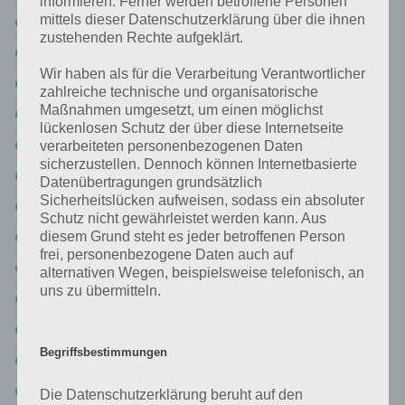
informieren. Ferner werden betroffene Personen
mittels dieser Datenschutzerklärung über die ihnen
Seite 26: Sushi
zustehenden Rechte aufgeklärt.
Seite 27: Minecraft
Wir haben als für die Verarbeitung Verantwortlicher
Seite 28: Skateboard
zahlreiche technische und organisatorische
Maßnahmen umgesetzt, um einen möglichst
Seite 29: Fisch
lückenlosen Schutz der über diese Internetseite
Seite 30: Waffe
verarbeiteten personenbezogenen Daten
sicherzustellen. Dennoch können Internetbasierte
Seite 31: Spongebob
Datenübertragungen grundsätzlich
Sicherheitslücken aufweisen, sodass ein absoluter
Seite 32: Sheriff
Schutz nicht gewährleistet werden kann. Aus
Seite 33: Grün
diesem Grund steht es jeder betroffenen Person
frei, personenbezogene Daten auch auf
Seite 34: Angry Birds
alternativen Wegen, beispielsweise telefonisch, an
uns zu übermitteln.
Seite 35: Apple
Seite 36: Frieden
Begriffsbestimmungen
Seite 37: Indianer
Seite 38: Tee
Die Datenschutzerklärung beruht auf den