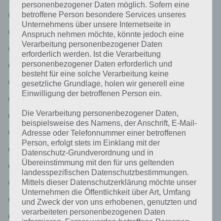
personenbezogener Daten möglich. Sofern eine
Seite 13: Schlüssel
betroffene Person besondere Services unseres
Unternehmens über unsere Internetseite in
Seite 14: Planeten
Anspruch nehmen möchte, könnte jedoch eine
Verarbeitung personenbezogener Daten
Seite 15: Kalzium
erforderlich werden. Ist die Verarbeitung
personenbezogener Daten erforderlich und
Seite 16: Bleistift
besteht für eine solche Verarbeitung keine
Seite 17: Kuchen
gesetzliche Grundlage, holen wir generell eine
Einwilligung der betroffenen Person ein.
Seite 18: Reifen (vor dem Update Pneu)
Die Verarbeitung personenbezogener Daten,
Seite 19: Zahnbürste
beispielsweise des Namens, der Anschrift, E-Mail-
Seite 20: 1944
Adresse oder Telefonnummer einer betroffenen
Person, erfolgt stets im Einklang mit der
Seite 21: Kino
Datenschutz-Grundverordnung und in
Übereinstimmung mit den für uns geltenden
Seite 22: Mexiko
landesspezifischen Datenschutzbestimmungen.
Seite 23: Leonardo Da Vinci
Mittels dieser Datenschutzerklärung möchte unser
Unternehmen die Öffentlichkeit über Art, Umfang
Seite 24: The Beatles
und Zweck der von uns erhobenen, genutzten und
verarbeiteten personenbezogenen Daten
Seite 25: Ägypten