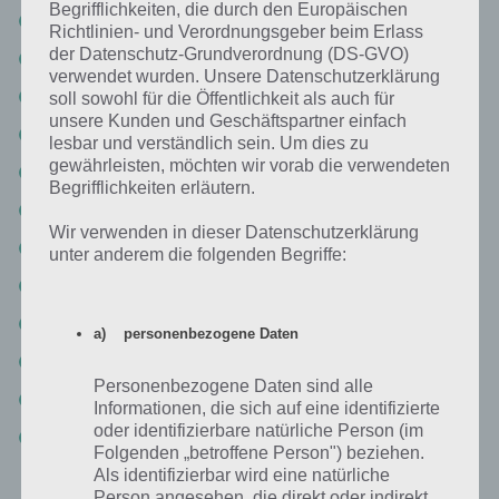
Begrifflichkeiten, die durch den Europäischen
Seite 39: Burrito
Richtlinien- und Verordnungsgeber beim Erlass
der Datenschutz-Grundverordnung (DS-GVO)
Seite 40: The Doors
verwendet wurden. Unsere Datenschutzerklärung
Seite 41: Krieg
soll sowohl für die Öffentlichkeit als auch für
unsere Kunden und Geschäftspartner einfach
Seite 42: Dame
lesbar und verständlich sein. Um dies zu
gewährleisten, möchten wir vorab die verwendeten
Seite 43: Kellner
Begrifflichkeiten erläutern.
Seite 44: Magie
Wir verwenden in dieser Datenschutzerklärung
Seite 45: 2
unter anderem die folgenden Begriffe:
Seite 46: Kuh
Seite 47: Ameise
a) personenbezogene Daten
Seite 48: Titanic
Personenbezogene Daten sind alle
Seite 49: Würfel
Informationen, die sich auf eine identifizierte
oder identifizierbare natürliche Person (im
Seite 50: Kokosnuss
Folgenden „betroffene Person") beziehen.
Als identifizierbar wird eine natürliche
Hinweis: Es kann sein, dass der Entwickler einzelne Lösungen von
Person angesehen, die direkt oder indirekt,