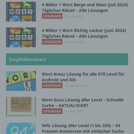
4 Bilder 1 Wort Berge und Meer (Juli 2024)
Tägliches Rätsel – Alle Lösungen
LÖSUNGEN
01. Juli 2024
i) Empfänger
4 Bilder 1 Wort Richtig Lecker (Juni 2024)
Empfänger ist eine natürliche oder juristische
Tägliches Rätsel – Alle Lösungen
Person, Behörde, Einrichtung oder andere
LÖSUNGEN
01. Juni 2024
Stelle, der personenbezogene Daten
offengelegt werden, unabhängig davon, ob
es sich bei ihr um einen Dritten handelt oder
Empfehlenswert
nicht. Behörden, die im Rahmen eines
bestimmten Untersuchungsauftrags nach
Wort Kreuz Lösung für alle 570 Level für
dem Unionsrecht oder dem Recht der
Android und iOS
Mitgliedstaaten möglicherweise
LÖSUNGEN
05. Januar 2018
personenbezogene Daten erhalten, gelten
jedoch nicht als Empfänger.
Wort Guru Lösung aller Level – Schnelle
Suche – AKTUALISIERT
LÖSUNGEN
21. Mai 2017
j) Dritter
94% Lösung aller Level (1 bis 359) – 94
Dritter ist eine natürliche oder juristische
Prozent Antworten mit einfacher Suche