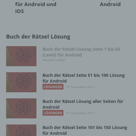
personenbezogener Daten mit dem Ziel, ihre
für Android und
Android
künftige Verarbeitung einzuschränken.
iOS
e) Profiling
Buch der Rätsel Lösung
Profiling ist jede Art der automatisierten
Buch der Rätsel Lösung Seite 1 bis 50
Verarbeitung personenbezogener Daten, die
(Level) für Android
darin besteht, dass diese
Aktueller Artikel
personenbezogenen Daten verwendet
werden, um bestimmte persönliche Aspekte,
die sich auf eine natürliche Person beziehen,
Buch der Rätsel Seite 51 bis 100 Lösung
zu bewerten, insbesondere, um Aspekte
für Android
bezüglich Arbeitsleistung, wirtschaftlicher
LÖSUNGEN
19. November 2012
Lage, Gesundheit, persönlicher Vorlieben,
Interessen, Zuverlässigkeit, Verhalten,
Buch der Rätsel Lösung aller Seiten für
Aufenthaltsort oder Ortswechsel dieser
Android
natürlichen Person zu analysieren oder
LÖSUNGEN
19. November 2012
vorherzusagen.
Buch der Rätsel Seite 101 bis 150 Lösung
für Android