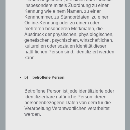
Buch der Rätsel ändert. Sollte euch diesbzgl. etwas auffallen, so
insbesondere mittels Zuordnung zu einer
meldet euch einfach in den Kommentaren und wir korrigieren
Kennung wie einem Namen, zu einer
unsere Lösung dementsprechend.
Kennnummer, zu Standortdaten, zu einer
Online-Kennung oder zu einem oder
mehreren besonderen Merkmalen, die
Ausdruck der physischen, physiologischen,
genetischen, psychischen, wirtschaftlichen,
Auf WhatsApp teilen
Teilen auf Facebook
kulturellen oder sozialen Identität dieser
natürlichen Person sind, identifiziert werden
Tweet auf Twitter
kann.
b) betroffene Person
Nächster Artikel in dieser Serie
Betroffene Person ist jede identifizierte oder
identifizierbare natürliche Person, deren
Mehr Artikel hier auf Touchportal
personenbezogene Daten von dem für die
Verarbeitung Verantwortlichen verarbeitet
werden.