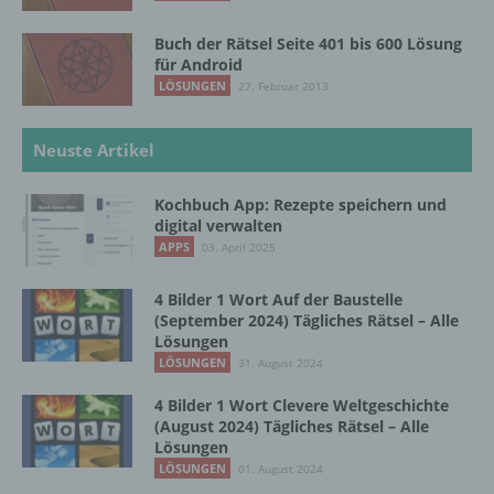
juristische Person, Behörde, Einrichtung
oder andere Stelle, die allein oder
Buch der Rätsel Seite 401 bis 600 Lösung
gemeinsam mit anderen über die Zwecke
für Android
und Mittel der Verarbeitung von
LÖSUNGEN
27. Februar 2013
personenbezogenen Daten entscheidet.
Sind die Zwecke und Mittel dieser
Verarbeitung durch das Unionsrecht oder
Neuste Artikel
das Recht der Mitgliedstaaten vorgegeben,
so kann der Verantwortliche
Kochbuch App: Rezepte speichern und
beziehungsweise können die bestimmten
digital verwalten
Kriterien seiner Benennung nach dem
APPS
03. April 2025
Unionsrecht oder dem Recht der
Mitgliedstaaten vorgesehen werden.
4 Bilder 1 Wort Auf der Baustelle
(September 2024) Tägliches Rätsel – Alle
Lösungen
h) Auftragsverarbeiter
LÖSUNGEN
31. August 2024
Auftragsverarbeiter ist eine natürliche oder
4 Bilder 1 Wort Clevere Weltgeschichte
(August 2024) Tägliches Rätsel – Alle
juristische Person, Behörde, Einrichtung
Lösungen
oder andere Stelle, die personenbezogene
LÖSUNGEN
Daten im Auftrag des Verantwortlichen
01. August 2024
verarbeitet.