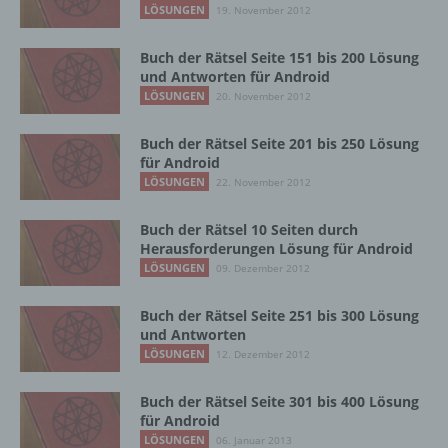
f) Pseudonymisierung
LÖSUNGEN
19. November 2012
Pseudonymisierung ist die Verarbeitung
Buch der Rätsel Seite 151 bis 200 Lösung
personenbezogener Daten in einer Weise,
und Antworten für Android
auf welche die personenbezogenen Daten
LÖSUNGEN
20. November 2012
ohne Hinzuziehung zusätzlicher
Informationen nicht mehr einer spezifischen
Buch der Rätsel Seite 201 bis 250 Lösung
betroffenen Person zugeordnet werden
für Android
können, sofern diese zusätzlichen
LÖSUNGEN
22. November 2012
Informationen gesondert aufbewahrt werden
und technischen und organisatorischen
Buch der Rätsel 10 Seiten durch
Maßnahmen unterliegen, die gewährleisten,
Herausforderungen Lösung für Android
dass die personenbezogenen Daten nicht
LÖSUNGEN
einer identifizierten oder identifizierbaren
09. Dezember 2012
natürlichen Person zugewiesen werden.
Buch der Rätsel Seite 251 bis 300 Lösung
und Antworten
LÖSUNGEN
12. Dezember 2012
g) Verantwortlicher oder für die Verarbeitung
Verantwortlicher
Buch der Rätsel Seite 301 bis 400 Lösung
Verantwortlicher oder für die Verarbeitung
für Android
Verantwortlicher ist die natürliche oder
LÖSUNGEN
06. Januar 2013