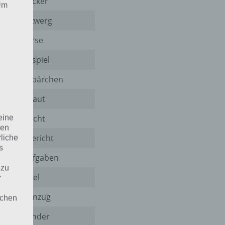
Funkwecker
 Um
Gartenzwerg
Geldbörse
Gewinnspiel
Gummibärchen
Gänsehaut
Haartracht
eine
den
Hauptgericht
rliche
s
Hausaufgaben
 zu
Heugabel
r
Hosenanzug
lichen
Kabelbinder