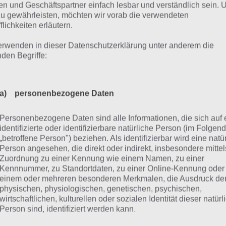
an
Wecker
n und Geschäftspartner einfach lesbar und verständlich sein.
zu gewährleisten, möchten wir vorab die verwendeten
rtenteich
Riese und Zwerg
flichkeiten erläutern.
stapeltes Geld
Aktiendiagramme
erwenden in dieser Datenschutzerklärung unter anderem die
nden Begriffe:
winner
Roulette
ifenstapel
Teddybären
a) personenbezogene Daten
nse
Nacktes Bein
nge Haare
Dirndl
Personenbezogene Daten sind alle Informationen, die sich auf 
identifizierte oder identifizierbare natürliche Person (im Folgen
hwarzer Kopf
gefüllte Pfanne
„betroffene Person") beziehen. Als identifizierbar wird eine natü
Person angesehen, die direkt oder indirekt, insbesondere mittel
us
To-Do Liste
Zuordnung zu einer Kennung wie einem Namen, zu einer
Kennnummer, zu Standortdaten, zu einer Online-Kennung oder
erde und Stroh
Gabelstapler
einem oder mehreren besonderen Merkmalen, die Ausdruck de
physischen, physiologischen, genetischen, psychischen,
ansstapel
Anzug
wirtschaftlichen, kulturellen oder sozialen Identität dieser natür
Person sind, identifiziert werden kann.
belhaufen
Krawatte