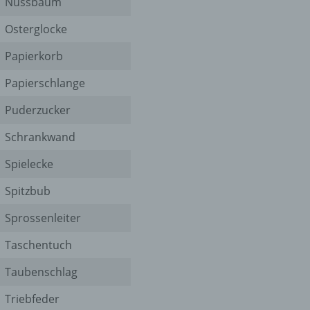
Nussbaum
Osterglocke
er
ung
Papierkorb
Papierschlange
Puderzucker
Schrankwand
Spielecke
hen,
Spitzbub
ng,
essen,
Sprossenleiter
ser
Taschentuch
Taubenschlag
Triebfeder