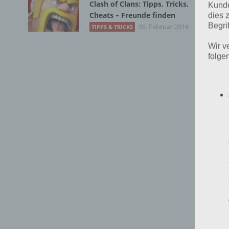
Wl
Clash of Clans: Tipps, Tricks,
Kunde
Cheats – Freunde finden
dies 
Ga
Begrif
06. Februar 2014
TIPPS & TRICKS
Ge
Wir v
folge
Ge
Re
Gä
La
Sc
Ha
Pf
Je
Ka