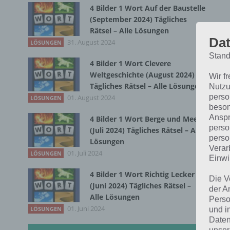
4 Bilder 1 Wort Auf der Baustelle
(September 2024) Tägliches
Rätsel – Alle Lösungen
Dat
31. August 2024
LÖSUNGEN
Stand
4 Bilder 1 Wort Clevere
Weltgeschichte (August 2024)
Wir f
B
Tägliches Rätsel – Alle Lösungen
Nutzu
perso
01. August 2024
LÖSUNGEN
beson
b
Anspr
4 Bilder 1 Wort Berge und Meer
perso
(Juli 2024) Tägliches Rätsel – Alle
perso
Lösungen
Kom
Verar
01. Juli 2024
LÖSUNGEN
Einwi
euc
4 Bilder 1 Wort Richtig Lecker
die
Die V
(Juni 2024) Tägliches Rätsel –
Lev
der A
Alle Lösungen
Perso
zun
01. Juni 2024
LÖSUNGEN
und i
Daten