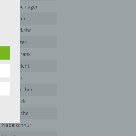
Kassenschlager
Kopfhörer
Kreisverkehr
 die
Kreuzotter
Kühlschrank
Landgericht
hren
Laufbahn
en,
Lautsprecher
die
Leberfleck
oder
Maultasche
tung.
Nabelschnur