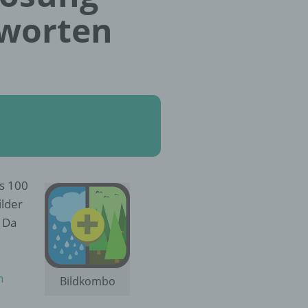
tworten
is 100
ilder
 Da
n
Bildkombo