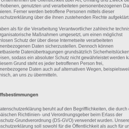
chwarzer Kopf + gefüllte Pfanne – Bildkombo Lösung: Haupt
 Unternehmen die Öffentlichkeit über Art, Umfang und Zweck de
rhobenen, genutzten und verarbeiteten personenbezogenen Da
mieren. Ferner werden betroffene Personen mittels dieser
Offenes Buch + Schatztruhe – Bildkombo Lösung: Wortschat
schutzerklärung über die ihnen zustehenden Rechte aufgeklärt
n dir unsere Tabelle zu Level 4 weitergeholfen hat, dann 
aben als für die Verarbeitung Verantwortlicher zahlreiche techn
rganisatorische Maßnahmen umgesetzt, um einen möglichst
r ein Gefällt mir oder ein +1:
nlosen Schutz der über diese Internetseite verarbeiteten
nenbezogenen Daten sicherzustellen. Dennoch können
hfolgend die Bildkombo Level 4 Lösung als einfache Tabel
netbasierte Datenübertragungen grundsätzlich Sicherheitslücke
chsuchbare Tabelle möchtest, dann schaue
HIER
nach.
isen, sodass ein absoluter Schutz nicht gewährleistet werden k
iesem Grund steht es jeder betroffenen Person frei,
nenbezogene Daten auch auf alternativen Wegen, beispielswe
nkes Bild
Rechtes Bild
onisch, an uns zu übermitteln.
nnenuntergang
Brot
iffsbestimmungen
itungsschrift
Stift
eb
Tresortür
atenschutzerklärung beruht auf den Begrifflichkeiten, die durch
äischen Richtlinien- und Verordnungsgeber beim Erlass der
hublade
Drucker
schutz-Grundverordnung (DS-GVO) verwendet wurden. Unser
schutzerklärung soll sowohl für die Öffentlichkeit als auch für u