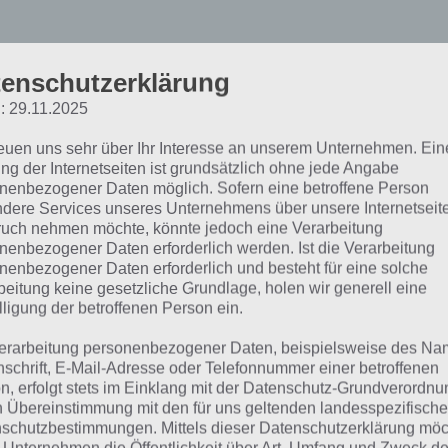
enschutzerklärung
: 29.11.2025
reuen uns sehr über Ihr Interesse an unserem Unternehmen. Ein
ildkombo Level 4 Lösung –
ng der Internetseiten ist grundsätzlich ohne jede Angabe
nenbezogener Daten möglich. Sofern eine betroffene Person
dere Services unseres Unternehmens über unsere Internetseite
is 100
uch nehmen möchte, könnte jedoch eine Verarbeitung
nenbezogener Daten erforderlich werden. Ist die Verarbeitung
nenbezogener Daten erforderlich und besteht für eine solche
men wir nun zur Bildkombo Level 4 Lösung. Zunächst hab
beitung keine gesetzliche Grundlage, holen wir generell eine
lligung der betroffenen Person ein.
h, die man unter dem gegebene Link auch durchsuchen ka
 Lösung zu kommen. Desweiteren haben wir unten noch ei
erarbeitung personenbezogener Daten, beispielsweise des Na
el 4. Dadurch könnt ihr euch das ganze nochmal grafisch 
nschrift, E-Mail-Adresse oder Telefonnummer einer betroffenen
n, erfolgt stets im Einklang mit der Datenschutz-Grundverordnu
ächst die häufig gestellten Fragen zu Level 4 von Bildkom
n Übereinstimmung mit den für uns geltenden landesspezifisch
schutzbestimmungen. Mittels dieser Datenschutzerklärung mö