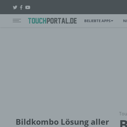
BELIEBTE APPS
N
Tou
B
Bildkombo Lösung aller