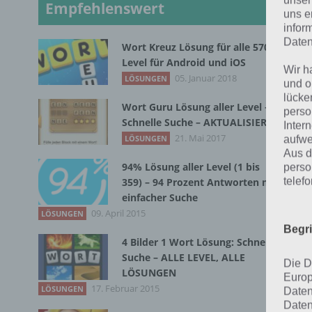
S
unser
Empfehlenswert
uns e
infor
Daten
Wort Kreuz Lösung für alle 570
Level für Android und iOS
Wen
Wir h
05. Januar 2018
LÖSUNGEN
und o
übe
lücke
Wort Guru Lösung aller Level –
perso
Nac
Schnelle Suche – AKTUALISIERT
Inter
21. Mai 2017
LÖSUNGEN
dur
aufwe
Aus d
94% Lösung aller Level (1 bis
perso
Li
telef
359) – 94 Prozent Antworten mit
einfacher Suche
So
09. April 2015
LÖSUNGEN
Begr
Ze
4 Bilder 1 Wort Lösung: Schnelle
Suche – ALLE LEVEL, ALLE
Di
Die D
LÖSUNGEN
Europ
Sc
17. Februar 2015
LÖSUNGEN
Daten
Daten