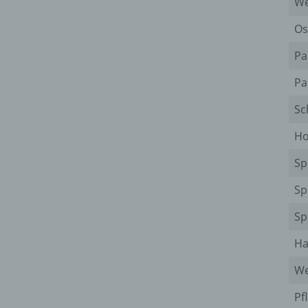
We
Os
Pa
Pa
Sc
Ho
Sp
Sp
Sp
Ha
We
Pf