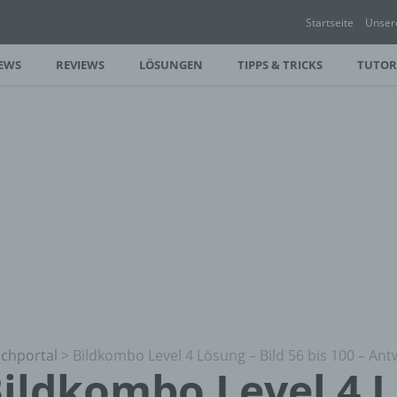
Startseite
Unser
EWS
REVIEWS
LÖSUNGEN
TIPPS & TRICKS
TUTOR
chportal
>
Bildkombo Level 4 Lösung – Bild 56 bis 100 – An
ildkombo Level 4 