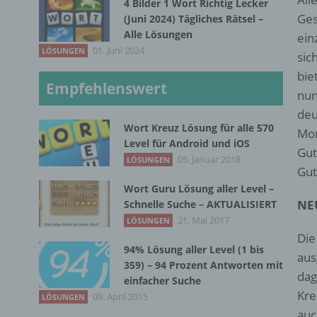
4 Bilder 1 Wort Richtig Lecker
Ges
(Juni 2024) Tägliches Rätsel –
Alle Lösungen
ein
01. Juni 2024
LÖSUNGEN
sic
bie
Empfehlenswert
nun
deu
Wort Kreuz Lösung für alle 570
Mon
Level für Android und iOS
Gut
05. Januar 2018
LÖSUNGEN
Gut
Wort Guru Lösung aller Level –
NE
Schnelle Suche – AKTUALISIERT
21. Mai 2017
LÖSUNGEN
Die
94% Lösung aller Level (1 bis
aus
359) – 94 Prozent Antworten mit
dag
einfacher Suche
Kre
09. April 2015
LÖSUNGEN
auc