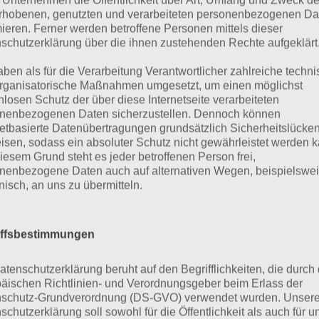
 Unternehmen die Öffentlichkeit über Art, Umfang und Zweck de
rhobenen, genutzten und verarbeiteten personenbezogenen Da
mieren. Ferner werden betroffene Personen mittels dieser
schutzerklärung über die ihnen zustehenden Rechte aufgeklärt
aben als für die Verarbeitung Verantwortlicher zahlreiche techn
rganisatorische Maßnahmen umgesetzt, um einen möglichst
nlosen Schutz der über diese Internetseite verarbeiteten
nenbezogenen Daten sicherzustellen. Dennoch können
netbasierte Datenübertragungen grundsätzlich Sicherheitslücke
isen, sodass ein absoluter Schutz nicht gewährleistet werden k
iesem Grund steht es jeder betroffenen Person frei,
nenbezogene Daten auch auf alternativen Wegen, beispielswe
onisch, an uns zu übermitteln.
oogle Play Karten: Die n
öglichkeit im Shop zu be
iffsbestimmungen
äufig gestellte Fragen
atenschutzerklärung beruht auf den Begrifflichkeiten, die durch
äischen Richtlinien- und Verordnungsgeber beim Erlass der
schutz-Grundverordnung (DS-GVO) verwendet wurden. Unser
schutzerklärung soll sowohl für die Öffentlichkeit als auch für u