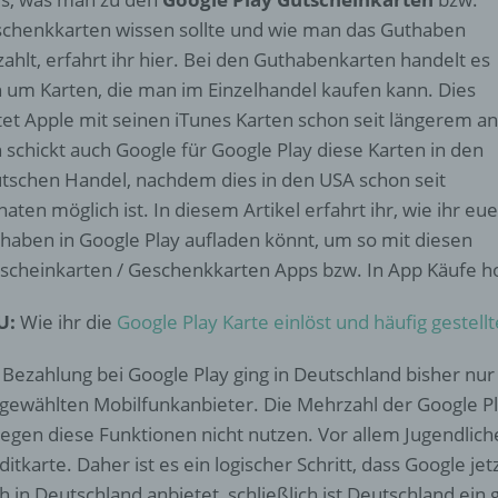
chenkkarten wissen sollte und wie man das Guthaben
zahlt, erfahrt ihr hier. Bei den Guthabenkarten handelt es
h um Karten, die man im Einzelhandel kaufen kann. Dies
tet Apple mit seinen iTunes Karten schon seit längerem an
 schickt auch Google für Google Play diese Karten in den
tschen Handel, nachdem dies in den USA schon seit
aten möglich ist. In diesem Artikel erfahrt ihr, wie ihr eue
haben in Google Play aufladen könnt, um so mit diesen
scheinkarten / Geschenkkarten Apps bzw. In App Käufe h
U:
Wie ihr die
Google Play Karte einlöst und häufig gestell
 Bezahlung bei Google Play ging in Deutschland bisher nur 
gewählten Mobilfunkanbieter. Die Mehrzahl der Google P
egen diese Funktionen nicht nutzen. Vor allem Jugendlic
ditkarte. Daher ist es ein logischer Schritt, dass Google je
h in Deutschland anbietet, schließlich ist Deutschland ein