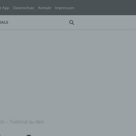
e App
Datenschutz
Kontakt
Impressum
IALS
ts – Tutorial zu den