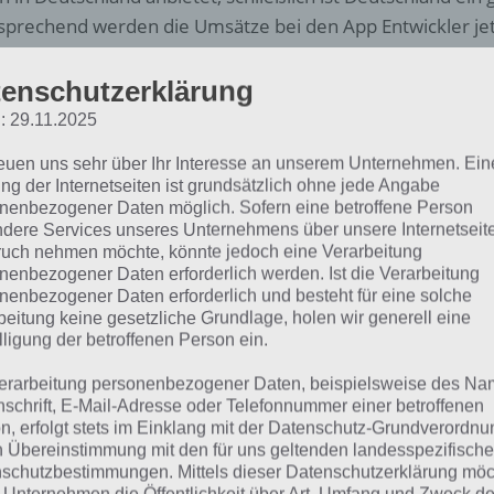
sprechend werden die Umsätze bei den App Entwickler jet
iehen, denn mit diesen Gutscheinkarten / Geschenkkarte
del diese gegen Bargeld kaufen und dann den Code eing
enschutzerklärung
y Guthaben aufzuladen.
: 29.11.2025
reuen uns sehr über Ihr Interesse an unserem Unternehmen. Ein
diesem Artikel wollen wir euch zeigen, wie ihr die Google P
ng der Internetseiten ist grundsätzlich ohne jede Angabe
nt und so euer Guthaben aufladen. Mit diesem Tutorial sol
nenbezogener Daten möglich. Sofern eine betroffene Person
bleme mehr haben, ansprechende Apps im Google Play St
dere Services unseres Unternehmens über unsere Internetseite
uch nehmen möchte, könnte jedoch eine Verarbeitung
igen könnt ihr damit natürlich auch Musik, Bücher und Fil
nenbezogener Daten erforderlich werden. Ist die Verarbeitung
nenbezogener Daten erforderlich und besteht für eine solche
 sich wundert: Oben rechts imArtikel haben wir Karten mi
beitung keine gesetzliche Grundlage, holen wir generell eine
den diese natürlich in Euro ausgegeben. Es gibt Google P
lligung der betroffenen Person ein.
 Werten 15 Euro, 25 Euro und 50 Euro. Ob weitere Gutha
erarbeitung personenbezogener Daten, beispielsweise des Na
ugekommen werden, steht noch nicht fest.
nschrift, E-Mail-Adresse oder Telefonnummer einer betroffenen
n, erfolgt stets im Einklang mit der Datenschutz-Grundverordnu
n Übereinstimmung mit den für uns geltenden landesspezifisch
schutzbestimmungen. Mittels dieser Datenschutzerklärung mö