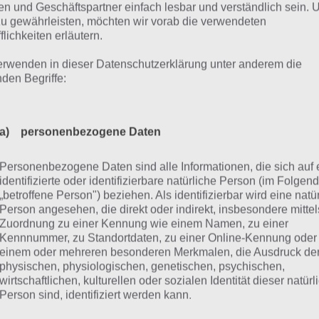
lich, so mag man meinen, bringt Google die Google Play K
n und Geschäftspartner einfach lesbar und verständlich sein.
tschland. Bereits in einigen Märkten wurden diese gesich
zu gewährleisten, möchten wir vorab die verwendeten
flichkeiten erläutern.
n man diese auch im Google Play Store einegeben, dazu 
t einige Fragen, die dies neuen Google Play Karten mit sic
erwenden in dieser Datenschutzerklärung unter anderem die
len euch mal die Antworten dazu geben.
nden Begriffe:
ann ich nun ohne Kreditkarte im Google Play Store kaufen?
a) personenbezogene Daten
a! Ab sofort kann man im Handel diese Google Play Karten 
der Geschenkkarten genannt) kaufen und dann einlösen. Es
Personenbezogene Daten sind alle Informationen, die sich auf 
mehr benötigt.
identifizierte oder identifizierbare natürliche Person (im Folgen
„betroffene Person") beziehen. Als identifizierbar wird eine natü
elche Karten Werte gibt es?
Person angesehen, die direkt oder indirekt, insbesondere mittel
oogle hat Karten im Wert von 15 Euro, 25 Euro und 50 Eur
Zuordnung zu einer Kennung wie einem Namen, zu einer
arkt gebracht.
Kennnummer, zu Standortdaten, zu einer Online-Kennung oder
einem oder mehreren besonderen Merkmalen, die Ausdruck de
allen Gebühren bei den Karten an?
physischen, physiologischen, genetischen, psychischen,
ein! Im Handel (wo genau, dazu später mehr) wird es die 
wirtschaftlichen, kulturellen oder sozialen Identität dieser natür
Person sind, identifiziert werden kann.
um Kauf geben und dieses Guthaben wird dann auch eingeza
an, wenn man im Internet solche Karten kauft. Dort will de