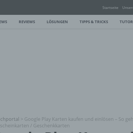
Startseite
Unser
EWS
REVIEWS
LÖSUNGEN
TIPPS & TRICKS
TUTOR
chportal
>
Google Play Karten kaufen und einlösen – So geh
scheinkarten / Geschenkkarten