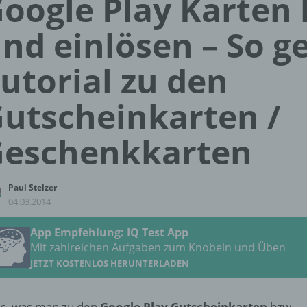
oogle Play Karten
nd einlösen – So ge
utorial zu den
utscheinkarten /
Geschenkkarten
Paul Stelzer
04.03.2014
App Empfehlung: IQ Test App
Mit zahlreichen Aufgaben zum Knobeln und Üben
JETZT KOSTENLOS HERUNTERLADEN
es, was man zu den
Google Play Gutscheinkarten
bzw.