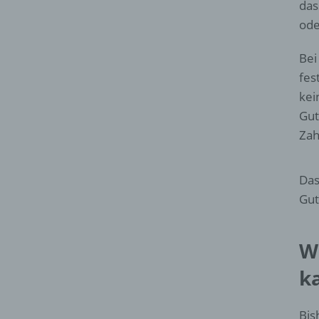
das
ode
Bei
fes
kei
Gut
Zah
Das
Gut
W
k
Bis