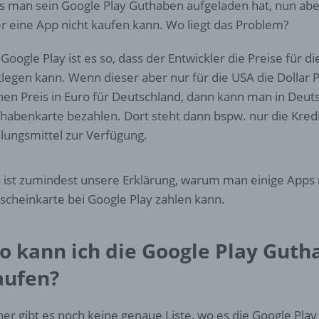
d) Einschränkung der Verarbeitung
s man sein Google Play Guthaben aufgeladen hat, nun abe
r eine App nicht kaufen kann. Wo liegt das Problem?
Einschränkung der Verarbeitung ist die Markierung gespeichert
personenbezogener Daten mit dem Ziel, ihre künftige Verarbeit
 Google Play ist es so, dass der Entwickler die Preise für d
einzuschränken.
tlegen kann. Wenn dieser aber nur für die USA die Dollar P
nen Preis in Euro für Deutschland, dann kann man in Deuts
habenkarte bezahlen. Dort steht dann bspw. nur die Kredi
e) Profiling
lungsmittel zur Verfügung.
Profiling ist jede Art der automatisierten Verarbeitung
personenbezogener Daten, die darin besteht, dass diese
 ist zumindest unsere Erklärung, warum man einige Apps 
personenbezogenen Daten verwendet werden, um bestimmte
persönliche Aspekte, die sich auf eine natürliche Person bezie
scheinkarte bei Google Play zahlen kann.
zu bewerten, insbesondere, um Aspekte bezüglich Arbeitsleistu
wirtschaftlicher Lage, Gesundheit, persönlicher Vorlieben, Inter
Zuverlässigkeit, Verhalten, Aufenthaltsort oder Ortswechsel die
o kann ich die Google Play Gut
natürlichen Person zu analysieren oder vorherzusagen.
aufen?
f) Pseudonymisierung
her gibt es noch keine genaue Liste, wo es die Google Pl