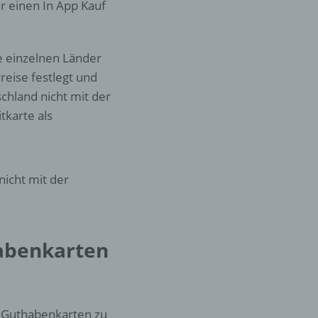
r einen In App Kauf
er
ung
ie einzelnen Länder
reise festlegt und
chland nicht mit der
tkarte als
nicht mit der
hen,
ng,
essen,
ser
habenkarten
ay Guthabenkarten zu