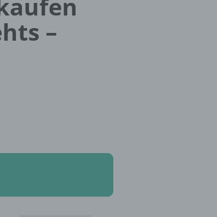
 kaufen
hts –