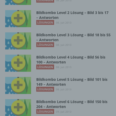
LÖSUNGEN
08. Juli 2013
Sind die Zwecke und Mittel dieser
Verarbeitung durch das Unionsrecht oder
das Recht der Mitgliedstaaten vorgegeben,
Bildkombo Level 2 Lösung – Bild 3 bis 17
so kann der Verantwortliche
– Antworten
beziehungsweise können die bestimmten
LÖSUNGEN
08. Juli 2013
Kriterien seiner Benennung nach dem
Unionsrecht oder dem Recht der
Bildkombo Level 3 Lösung – Bild 18 bis 55
Mitgliedstaaten vorgesehen werden.
– Antworten
LÖSUNGEN
08. Juli 2013
h) Auftragsverarbeiter
Bildkombo Level 4 Lösung – Bild 56 bis
100 – Antworten
Auftragsverarbeiter ist eine natürliche oder
LÖSUNGEN
08. Juli 2013
juristische Person, Behörde, Einrichtung
oder andere Stelle, die personenbezogene
Bildkombo Level 5 Lösung – Bild 101 bis
Daten im Auftrag des Verantwortlichen
149 – Antworten
verarbeitet.
LÖSUNGEN
08. Juli 2013
Bildkombo Level 6 Lösung – Bild 150 bis
i) Empfänger
204 – Antworten
LÖSUNGEN
09. Juli 2013