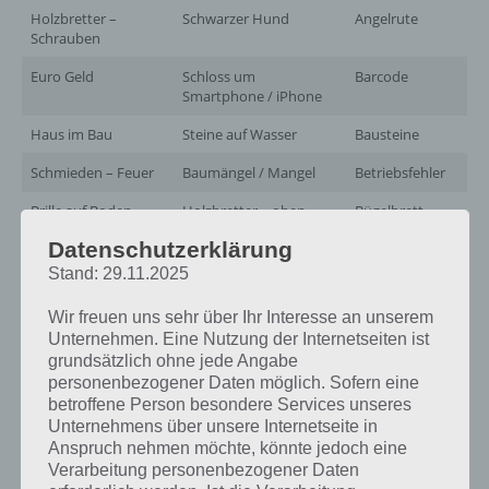
Holzbretter –
Schwarzer Hund
Angelrute
Schrauben
Euro Geld
Schloss um
Barcode
Smartphone / iPhone
Haus im Bau
Steine auf Wasser
Bausteine
Schmieden – Feuer
Baumängel / Mangel
Betriebsfehler
Brille auf Boden
Holzbretter – oben
Bügelbrett
grüne Blätter
Datenschutzerklärung
Frau – headset
Schwarzes Auto
Dienstwagen
Stand: 29.11.2025
Glücksrad
Heizung – Regler
Drehknauf
Wir freuen uns sehr über Ihr Interesse an unserem
Unternehmen. Eine Nutzung der Internetseiten ist
Mann – Labyrinth
Mann zahlt
Finderlohn
grundsätzlich ohne jede Angabe
Handwerker
personenbezogener Daten möglich. Sofern eine
Leuchtende
Gitarrenspieler
Flaschenhals
betroffene Person besondere Services unseres
Maschine
Unternehmens über unsere Internetseite in
Anspruch nehmen möchte, könnte jedoch eine
Gefängnis – Zelle
Frau – Hund (macht
Haftbefehl
Verarbeitung personenbezogener Daten
Sitz)