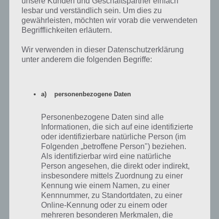
unsere Kunden und Geschäftspartner einfach
orangener Helm
lesbar und verständlich sein. Um dies zu
gewährleisten, möchten wir vorab die verwendeten
Mann mit 3D Brille
Torwart – Fußball
Schauspieler
Begrifflichkeiten erläutern.
Schlüssel
Zwiebelringe
Schlüsselring
Wir verwenden in dieser Datenschutzerklärung
Seifenspender
Chemie – Chemikalien
Seifenlauge
unter anderem die folgenden Begriffe:
Mann beim Friseur
Mann wachsen auf
Sprühkopf
Glatze Blumen
a) personenbezogene Daten
Finanzamt – Geld
Mann in Ketten –
Steuerschünder
Schwarzer Umhang
Personenbezogene Daten sind alle
Informationen, die sich auf eine identifizierte
Katzenstreu –
Landschaft am Morgen
Streugut
Schüssel
/ Abend – Felder
oder identifizierbare natürliche Person (im
Folgenden „betroffene Person") beziehen.
Fische im Fluss
Kabel
Stromkabel
Als identifizierbar wird eine natürliche
Person angesehen, die direkt oder indirekt,
Landschaft – Bäume
LKW
Talfahrt
insbesondere mittels Zuordnung zu einer
– Berge
Kennung wie einem Namen, zu einer
Kennnummer, zu Standortdaten, zu einer
Kalender (Montag
Meeting – Treffen
Terminplaner
11.)
Online-Kennung oder zu einem oder
mehreren besonderen Merkmalen, die