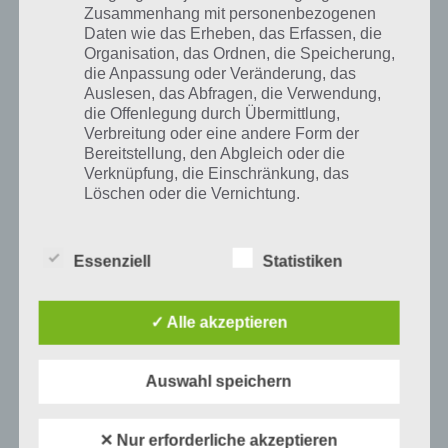
Zusammenhang mit personenbezogenen
Daten wie das Erheben, das Erfassen, die
Organisation, das Ordnen, die Speicherung,
die Anpassung oder Veränderung, das
Auslesen, das Abfragen, die Verwendung,
die Offenlegung durch Übermittlung,
Verbreitung oder eine andere Form der
Bereitstellung, den Abgleich oder die
Verknüpfung, die Einschränkung, das
Löschen oder die Vernichtung.
Weiter geht es dann mit der Lösung zu Level 9 von Bildkombo.
Zur
Essenziell
Statistiken
d) Einschränkung der Verarbeitung
Übersicht
.
Einschränkung der Verarbeitung ist die
✓ Alle akzeptieren
Markierung gespeicherter
personenbezogener Daten mit dem Ziel, ihre
künftige Verarbeitung einzuschränken.
Auf WhatsApp teilen
Teilen auf Facebook
Auswahl speichern
Tweet auf Twitter
e) Profiling
✕ Nur erforderliche akzeptieren