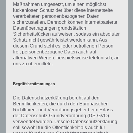
Model – rot-
Maßnahmen umgesetzt, um einen möglichst
schwarze Schuhe
lückenlosen Schutz der über diese Internetseite
verarbeiteten personenbezogenen Daten
Möbel in Haus
Zuckerstücke
Möbelstück
sicherzustellen. Dennoch können Internetbasierte
Frau – Schmerzen
Haltegurt
Nierengurt
Datenübertragungen grundsätzlich
am Rücken
Sicherheitslücken aufweisen, sodass ein absoluter
Schutz nicht gewährleistet werden kann. Aus
Schlüssel
Kind im roten Pullover
Paartanz
diesem Grund steht es jeder betroffenen Person
frei, personenbezogene Daten auch auf
Hängematte –
Twitter
Paradiesvogel
alternativen Wegen, beispielsweise telefonisch, an
Strabd – Palma
uns zu übermitteln.
Personen –
Wasserwaage
Personenwaage
Fragezeichen vor
Gesicht
Begriffsbestimmungen
Barcode
Sarg
Preisträger
Die Datenschutzerklärung beruht auf den
Holzbretter
Frau im Pelzmantel
Regenmantel
Begrifflichkeiten, die durch den Europäischen
Richtlinien- und Verordnungsgeber beim Erlass
Orangene Blumen
Mann im weißen T-Shirt
Ringelshirt
der Datenschutz-Grundverordnung (DS-GVO)
und Jeans – Hände in
Hostentaschen
verwendet wurden. Unsere Datenschutzerklärung
soll sowohl für die Öffentlichkeit als auch für
Wasserwellen
Bauarbeiter –
Schallschutz