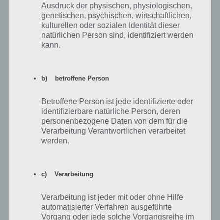
schwarze Tore –
Schäfer mit Schafen
Torhüter
Ausdruck der physischen, physiologischen,
Garage
genetischen, psychischen, wirtschaftlichen,
kulturellen oder sozialen Identität dieser
schwarzes Auto
Pfanne mit Essen
Wagenheber
natürlichen Person sind, identifiziert werden
kann.
Magier – Zaubertrick
Karten mischen
Zaubertrick
b) betroffene Person
Bildkombo Level 8 Lösung als Video
Betroffene Person ist jede identifizierte oder
identifizierbare natürliche Person, deren
Abschließend haben wir noch die Bildkombo Level 8 Lösung als
personenbezogene Daten von dem für die
Video für dich. In diesem kannst du alle Lösungen nochmal
Verarbeitung Verantwortlichen verarbeitet
anschauen. Dabei siehst du nicht nur die Antworten, sondern auch
werden.
die Bilder. Wenn du in unserer Tabelle also nicht fündig wirst, so
kannst du im Video eventuell doch noch die Lösung finden. Dabei sei
natürlich gesagt, dass bei jedem die Reihenfolge anders ist. Wenn du
c) Verarbeitung
die Level 8 Lösung zu Bildkombo immernoch nicht findest, dann
melde dich einfach in den Kommentaren.
Verarbeitung ist jeder mit oder ohne Hilfe
automatisierter Verfahren ausgeführte
Vorgang oder jede solche Vorgangsreihe im