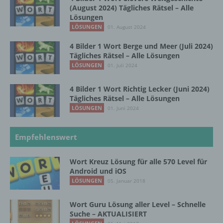
Auftragsverarbeiters befugt sind, die
(August 2024) Tägliches Rätsel – Alle
personenbezogenen Daten zu verarbeiten.
Lösungen
LÖSUNGEN
01. August 2024
4 Bilder 1 Wort Berge und Meer (Juli 2024)
k) Einwilligung
Tägliches Rätsel – Alle Lösungen
LÖSUNGEN
01. Juli 2024
Einwilligung ist jede von der betroffenen
Person freiwillig für den bestimmten Fall in
4 Bilder 1 Wort Richtig Lecker (Juni 2024)
informierter Weise und unmissverständlich
Tägliches Rätsel – Alle Lösungen
abgegebene Willensbekundung in Form
LÖSUNGEN
01. Juni 2024
einer Erklärung oder einer sonstigen
eindeutigen bestätigenden Handlung, mit der
die betroffene Person zu verstehen gibt, dass
Empfehlenswert
sie mit der Verarbeitung der sie betreffenden
personenbezogenen Daten einverstanden
Wort Kreuz Lösung für alle 570 Level für
ist.
Android und iOS
LÖSUNGEN
05. Januar 2018
Name und Anschrift des für die Verarbeitung
Wort Guru Lösung aller Level – Schnelle
Verantwortlichen
Suche – AKTUALISIERT