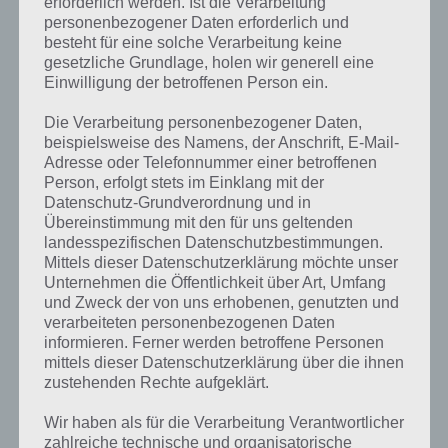
erforderlich werden. Ist die Verarbeitung
personenbezogener Daten erforderlich und
Wirtschaftszeitung
Ast eines Baumes
Handelszweig
besteht für eine solche Verarbeitung keine
Raum – Wohnung –
Futternapf
Innenfutter
gesetzliche Grundlage, holen wir generell eine
Haus an Meer – Berg
Einwilligung der betroffenen Person ein.
Hund kaut
Profiltiefe Reifen
Kaugummi
Die Verarbeitung personenbezogener Daten,
messen mit Zollstock
beispielsweise des Namens, der Anschrift, E-Mail-
Adresse oder Telefonnummer einer betroffenen
Couch / Sofa –
Ritter aus Feuer
Kissenschlacht
Person, erfolgt stets im Einklang mit der
Kissen
Datenschutz-Grundverordnung und in
Bank
Person mit Handy (kein
Kontonummer
Übereinstimmung mit den für uns geltenden
Smartphone)
landesspezifischen Datenschutzbestimmungen.
Mittels dieser Datenschutzerklärung möchte unser
Lottozahlen
Mann schreibt –
Kugelschreiber
Unternehmen die Öffentlichkeit über Art, Umfang
Schreibmaschinen
und Zweck der von uns erhobenen, genutzten und
verarbeiteten personenbezogenen Daten
Bühne – Lichtstrahl
Steinwand – Abfluss. –
Lichtquelle
informieren. Ferner werden betroffene Personen
Wasse
mittels dieser Datenschutzerklärung über die ihnen
rote und schwarze
Kornfeld – Weg
Magnetfeld
zustehenden Rechte aufgeklärt.
Kugeln als Pyramide
Wir haben als für die Verarbeitung Verantwortlicher
Füße – Laufsteg –
Moskau – Palast
Modezar
zahlreiche technische und organisatorische