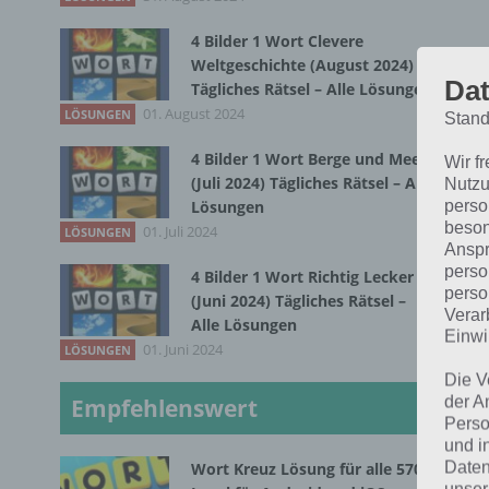
4 Bilder 1 Wort Clevere
Weltgeschichte (August 2024)
Dat
1
Tägliches Rätsel – Alle Lösungen
01. August 2024
LÖSUNGEN
Stand
L
4 Bilder 1 Wort Berge und Meer
Wir f
(Juli 2024) Tägliches Rätsel – Alle
Nutzu
perso
Lösungen
Kom
beson
01. Juli 2024
LÖSUNGEN
12,
Anspr
perso
wei
4 Bilder 1 Wort Richtig Lecker
perso
(Juni 2024) Tägliches Rätsel –
ent
Verar
Alle Lösungen
die
Einwi
01. Juni 2024
LÖSUNGEN
euc
Die V
der A
Empfehlenswert
L
Perso
und i
Daten
Wort Kreuz Lösung für alle 570
L