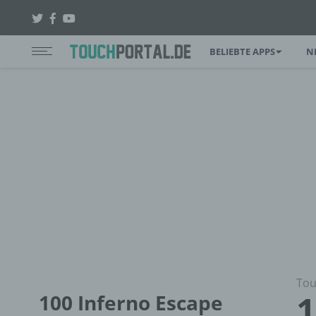
BELIEBTE APPS
N
Tou
1
100 Inferno Escape