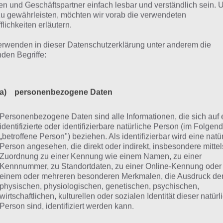
n und Geschäftspartner einfach lesbar und verständlich sein.
 geht es mit der Lösung zu Level 11 von 100 Inferno Escape
zu gewährleisten, möchten wir vorab die verwendeten
ches wir bereits hatten. Auch hier muss man zur Lösung d
flichkeiten erläutern.
te ziehen und nun den Hammer aufnehmen. Mit diesem s
erwenden in dieser Datenschutzerklärung unter anderem die
erno Escape Lösung mehrmals auf das Glas bis dieses zerb
nden Begriffe:
chgehen können.
00 Inferno Escape Level 12 Lösun
a) personenbezogene Daten
Personenbezogene Daten sind alle Informationen, die sich auf 
ter geht es mit der 100 Inferno Escape Level 12 Lösung.
identifizierte oder identifizierbare natürliche Person (im Folgen
 blauen Punkte zählen, die im Level aufleuchten und ent
„betroffene Person") beziehen. Als identifizierbar wird eine natü
Person angesehen, die direkt oder indirekt, insbesondere mittel
den Nullen eintragen.
Zuordnung zu einer Kennung wie einem Namen, zu einer
Kennnummer, zu Standortdaten, zu einer Online-Kennung oder
ks sind dabei die blauen und rechts die roten einzutragen. 
einem oder mehreren besonderen Merkmalen, die Ausdruck de
e Punkte. Entsprechend ist unten als Lösung zu Level 12 
physischen, physiologischen, genetischen, psychischen,
wirtschaftlichen, kulturellen oder sozialen Identität dieser natür
einzutragen.
Person sind, identifiziert werden kann.