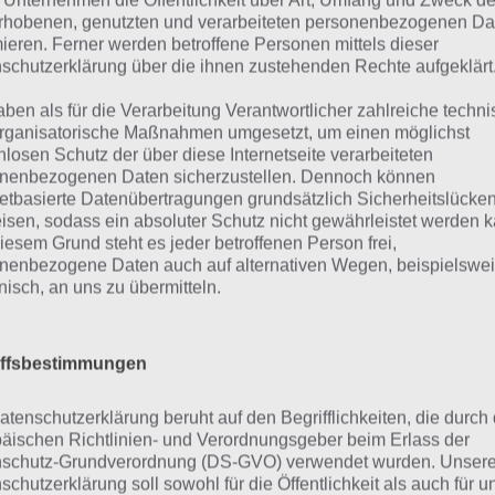
 Unternehmen die Öffentlichkeit über Art, Umfang und Zweck de
rhobenen, genutzten und verarbeiteten personenbezogenen Da
evel 13
mieren. Ferner werden betroffene Personen mittels dieser
schutzerklärung über die ihnen zustehenden Rechte aufgeklärt
evel 14
aben als für die Verarbeitung Verantwortlicher zahlreiche techn
evel 15
rganisatorische Maßnahmen umgesetzt, um einen möglichst
nlosen Schutz der über diese Internetseite verarbeiteten
evel 16
nenbezogenen Daten sicherzustellen. Dennoch können
netbasierte Datenübertragungen grundsätzlich Sicherheitslücke
evel 17
isen, sodass ein absoluter Schutz nicht gewährleistet werden k
iesem Grund steht es jeder betroffenen Person frei,
evel 18
nenbezogene Daten auch auf alternativen Wegen, beispielswe
onisch, an uns zu übermitteln.
evel 19
evel 20
iffsbestimmungen
atenschutzerklärung beruht auf den Begrifflichkeiten, die durch
äischen Richtlinien- und Verordnungsgeber beim Erlass der
00 Inferno Escape Level 11 Lösun
schutz-Grundverordnung (DS-GVO) verwendet wurden. Unser
schutzerklärung soll sowohl für die Öffentlichkeit als auch für u