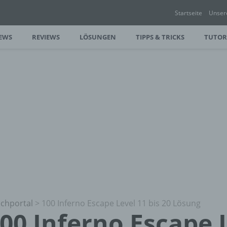
Startseite
Unser
EWS
REVIEWS
LÖSUNGEN
TIPPS & TRICKS
TUTOR
chportal
>
100 Inferno Escape Level 11 bis 20 Lösung
00 Inferno Escape 