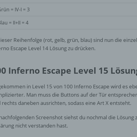
d) Einschränkung der Verarbeitung
rün = IV-I = 3
Einschränkung der Verarbeitung ist die Markierung gespeichert
lau = II+II = 4
personenbezogener Daten mit dem Ziel, ihre künftige Verarbeit
einzuschränken.
dieser Reihenfolge (rot, gelb, grün, blau) sind nun die einz
erno Escape Level 14 Lösung zu drücken.
e) Profiling
Profiling ist jede Art der automatisierten Verarbeitung
00 Inferno Escape Level 15 Lösun
personenbezogener Daten, die darin besteht, dass diese
personenbezogenen Daten verwendet werden, um bestimmte
persönliche Aspekte, die sich auf eine natürliche Person bezie
ekommen in Level 15 von 100 Inferno Escape wird es ebe
zu bewerten, insbesondere, um Aspekte bezüglich Arbeitsleistu
plizierter. Man muss die Buttons auf der Tür entspreche
wirtschaftlicher Lage, Gesundheit, persönlicher Vorlieben, Inter
Zuverlässigkeit, Verhalten, Aufenthaltsort oder Ortswechsel die
 rechts daneben ausrichten, sodass eine Art X entsteht.
natürlichen Person zu analysieren oder vorherzusagen.
nachfolgenden Screenshot siehst du nochmal die Lösung zu 
lärung nicht verstanden hast.
f) Pseudonymisierung