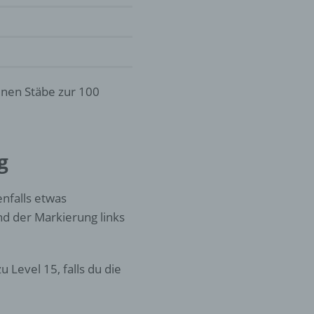
er
ung
elnen Stäbe zur 100
g
hen,
nfalls etwas
ng,
nd der Markierung links
essen,
ser
Level 15, falls du die