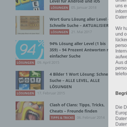
unser
Level für Android und iOS
uns e
L
05. Januar 2018
LÖSUNGEN
infor
Daten
Wort Guru Lösung aller Level –
L
Schnelle Suche – AKTUALISIERT
Wir h
L
21. Mai 2017
LÖSUNGEN
und o
lücke
94% Lösung aller Level (1 bis
L
perso
359) – 94 Prozent Antworten mit
Inter
einfacher Suche
L
aufwe
09. April 2015
Aus d
LÖSUNGEN
L
perso
telef
4 Bilder 1 Wort Lösung: Schnelle
Suche – ALLE LEVEL, ALLE
L
LÖSUNGEN
L
17. Februar 2015
Begr
LÖSUNGEN
Clash of Clans: Tipps, Tricks,
Die D
Cheats – Freunde finden
Europ
1
06. Februar 2014
TIPPS & TRICKS
Daten
Daten