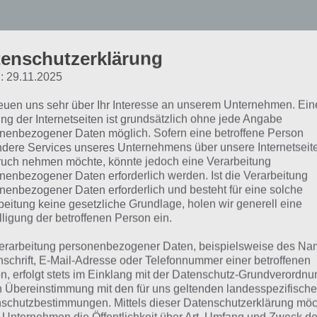
enschutzerklärung
00 Inferno Escape Level 1
: 29.11.2025
ösung
reuen uns sehr über Ihr Interesse an unserem Unternehmen. Ein
ng der Internetseiten ist grundsätzlich ohne jede Angabe
nenbezogener Daten möglich. Sofern eine betroffene Person
men wir nun zur angesprochenen Lösung von 100 Inferno
dere Services unseres Unternehmens über unsere Internetseite
 13, 14, 15, 16, 17, 18, 19, 20. Solltest du trotz unserer L
uch nehmen möchte, könnte jedoch eine Verarbeitung
nenbezogener Daten erforderlich werden. Ist die Verarbeitung
terkommen, so melde dich einfach in den Kommentaren. 
nenbezogener Daten erforderlich und besteht für eine solche
sprechend weiterzuhelfen. Hier zunächst eine Übersicht 
beitung keine gesetzliche Grundlage, holen wir generell eine
sem Artikel zu 100 Inferno Escape. Bei besonders knifflig
lligung der betroffenen Person ein.
h einen Screenshot bieten.
erarbeitung personenbezogener Daten, beispielsweise des Na
nschrift, E-Mail-Adresse oder Telefonnummer einer betroffenen
evel 11
n, erfolgt stets im Einklang mit der Datenschutz-Grundverordnu
n Übereinstimmung mit den für uns geltenden landesspezifisch
schutzbestimmungen. Mittels dieser Datenschutzerklärung mö
evel 12