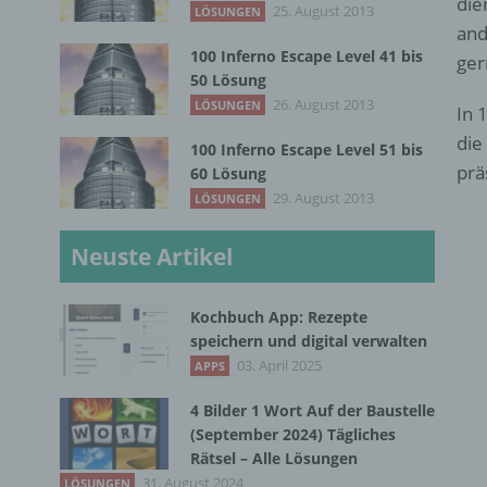
die
25. August 2013
LÖSUNGEN
and
100 Inferno Escape Level 41 bis
ger
50 Lösung
26. August 2013
LÖSUNGEN
In 
die
100 Inferno Escape Level 51 bis
prä
60 Lösung
29. August 2013
LÖSUNGEN
Neuste Artikel
Kochbuch App: Rezepte
speichern und digital verwalten
03. April 2025
APPS
4 Bilder 1 Wort Auf der Baustelle
(September 2024) Tägliches
Rätsel – Alle Lösungen
31. August 2024
LÖSUNGEN