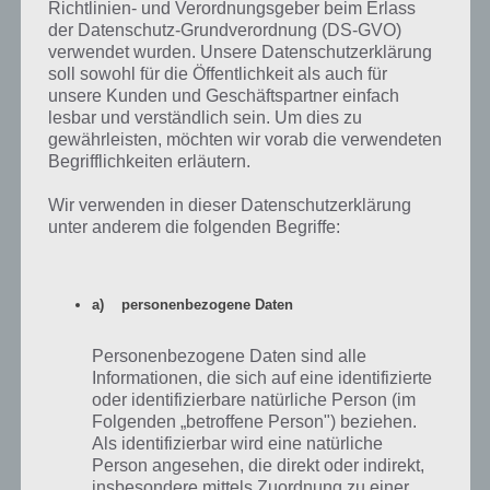
Auch Level 24 hat es in sich. Im ersten Schritt zur 100 Inferno Escape
Richtlinien- und Verordnungsgeber beim Erlass
Lösung schütteln wir unser Gerät, sodass das Feuer verschwindet.
der Datenschutz-Grundverordnung (DS-GVO)
Nun tippe den Kopf mehrfach an, sodass dieser verschwindet.
verwendet wurden. Unsere Datenschutzerklärung
soll sowohl für die Öffentlichkeit als auch für
Im letzten Schritt zur 100 Inferno Escape Lösung musst du die Pfeile
unsere Kunden und Geschäftspartner einfach
lesbar und verständlich sein. Um dies zu
wie über der Tür angegeben anklicken. Also zunächst der Pfeil links,
gewährleisten, möchten wir vorab die verwendeten
dann der Pfeil oben, dann der Pfeil rechts und dann der Pfeil unten.
Begrifflichkeiten erläutern.
Nun öffnet sich die Tür.
Wir verwenden in dieser Datenschutzerklärung
unter anderem die folgenden Begriffe:
100 Inferno Escape Level 25 Lösung
Mal wieder einfacher ist Level 25 von 100 Inferno Escape. Zur Lösung
einfach ganz schnell den Button links anklicken bis der Pfeil über der
a) personenbezogene Daten
Tür die 8 durchquert hat.
Personenbezogene Daten sind alle
Informationen, die sich auf eine identifizierte
100 Inferno Escape Level 26 Lösung
oder identifizierbare natürliche Person (im
Folgenden „betroffene Person") beziehen.
Auch Level 26 ist mal wieder einfach. Hier muss man lediglich die
Als identifizierbar wird eine natürliche
Anzahl der Verstrebungen je Flocke zählen. Die 100 Inferno Escape
Person angesehen, die direkt oder indirekt,
Level 26 Lösung lautet dabei wie folgt. Auf der linken Seite müssen
insbesondere mittels Zuordnung zu einer