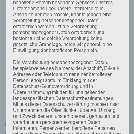
betroffene Person besondere Services unseres
Unternehmens über unsere Internetseite in
Weiter geht es mit der 100 Inferno Escape Level 22 Lösung. Nimm im
Anspruch nehmen möchte, könnte jedoch eine
ersten Schritt zur Lösung das Tuch vom Boden auf. Aktiviere dieses
Verarbeitung personenbezogener Daten
und wische nun links von oben nach unten über den Schalter. Finger
erforderlich werden. Ist die Verarbeitung
unten dann loslassen und oben wieder beginnen bis der Staub weg
personenbezogener Daten erforderlich und
ist.
besteht für eine solche Verarbeitung keine
gesetzliche Grundlage, holen wir generell eine
Danach den Finger drauf halten und nicht loslassen. Über der Tür
Einwilligung der betroffenen Person ein.
erscheint ein grüner Punkt. Halte so lange gedrückt bis sich die Tür
öffnet.
Die Verarbeitung personenbezogener Daten,
beispielsweise des Namens, der Anschrift, E-Mail-
Adresse oder Telefonnummer einer betroffenen
100 Inferno Escape Level 23 Lösung
Person, erfolgt stets im Einklang mit der
Datenschutz-Grundverordnung und in
Weiter geht es mit der Lösung zu Level 23 von 100 Inferno Escape.
Übereinstimmung mit den für uns geltenden
Hier muss man zunächst die Tür nach rechts verschieben, damit nun
landesspezifischen Datenschutzbestimmungen.
die Farbkleckse sichtbar werden. Auf der linken Seite lautet die
Mittels dieser Datenschutzerklärung möchte unser
Lösung von oben nach unten wie folgt:
Unternehmen die Öffentlichkeit über Art, Umfang
und Zweck der von uns erhobenen, genutzten und
verarbeiteten personenbezogenen Daten
Blau
informieren. Ferner werden betroffene Personen