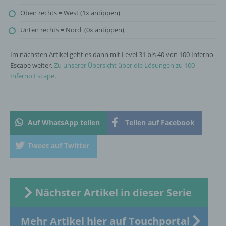
oder andere Stelle, die allein oder
Oben rechts = West (1x antippen)
gemeinsam mit anderen über die Zwecke
und Mittel der Verarbeitung von
Unten rechts = Nord (0x antippen)
personenbezogenen Daten entscheidet.
Sind die Zwecke und Mittel dieser
Im nächsten Artikel geht es dann mit Level 31 bis 40 von 100 Inferno
Verarbeitung durch das Unionsrecht oder
Escape weiter.
Zu unserer Übersicht über die Lösungen zu 100
das Recht der Mitgliedstaaten vorgegeben,
Inferno Escape
.
so kann der Verantwortliche
beziehungsweise können die bestimmten
Kriterien seiner Benennung nach dem
Unionsrecht oder dem Recht der
Mitgliedstaaten vorgesehen werden.
Auf WhatsApp teilen
Teilen auf Facebook
Tweet auf Twitter
h) Auftragsverarbeiter
Auftragsverarbeiter ist eine natürliche oder
juristische Person, Behörde, Einrichtung
Nächster Artikel in dieser Serie
oder andere Stelle, die personenbezogene
Daten im Auftrag des Verantwortlichen
verarbeitet.
Mehr Artikel hier auf Touchportal