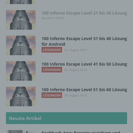
Name und Anschrift des für die Verarbeitung
100 Inferno Escape Level 21 bis 30 Lösung
Verantwortlichen
Aktueller Artikel
Verantwortlicher im Sinne der Datenschutz-
Grundverordnung, sonstiger in den Mitgliedstaaten
100 Inferno Escape Level 31 bis 40 Lösung
der Europäischen Union geltenden
für Android
Datenschutzgesetze und anderer Bestimmungen
LÖSUNGEN
25. August 2013
mit datenschutzrechtlichem Charakter ist die:
100 Inferno Escape Level 41 bis 50 Lösung
InnoMobile GmbH
LÖSUNGEN
26. August 2013
Schlehenweg 20
18069 Lambrechtshagen
100 Inferno Escape Level 51 bis 60 Lösung
LÖSUNGEN
29. August 2013
DE
Neuste Artikel
Cookies / SessionStorage / LocalStorage
Kochbuch App: Rezepte speichern und