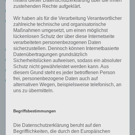
Rot
mittels dieser Datenschutzerklärung über die ihnen
zustehenden Rechte aufgeklärt.
Grün
Wir haben als für die Verarbeitung Verantwortlicher
Gelb
zahlreiche technische und organisatorische
Maßnahmen umgesetzt, um einen möglichst
Auf der rechten Seite lautet die Lösung so:
lückenlosen Schutz der über diese Internetseite
verarbeiteten personenbezogenen Daten
sicherzustellen. Dennoch können Internetbasierte
Gelb
Datenübertragungen grundsätzlich
Grün
Sicherheitslücken aufweisen, sodass ein absoluter
Schutz nicht gewährleistet werden kann. Aus
Rot
diesem Grund steht es jeder betroffenen Person
frei, personenbezogene Daten auch auf
Blau
alternativen Wegen, beispielsweise telefonisch, an
uns zu übermitteln.
Nachdem du die Farben so abgetragen hast, ist Level 23 von 100
Inferno Escape gelöst.
Begriffsbestimmungen
100 Inferno Escape Level 24 Lösung
Die Datenschutzerklärung beruht auf den
Begrifflichkeiten, die durch den Europäischen