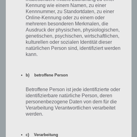
folgende Zahlen von oben nach unten abgetragen werden 8die linke
Kennung wie einem Namen, zu einer
Kennnummer, zu Standortdaten, zu einer
Tabelle steht für die linke Seite, die andere für die rechte):
Online-Kennung oder zu einem oder
mehreren besonderen Merkmalen, die
7
6
Ausdruck der physischen, physiologischen,
genetischen, psychischen, wirtschaftlichen,
8
5
kulturellen oder sozialen Identität dieser
natürlichen Person sind, identifiziert werden
5
5
kann.
5
8
b) betroffene Person
Einfach die Zahlen entsprechend eintragen und schon ist das Level
Betroffene Person ist jede identifizierte oder
gelöst.
identifizierbare natürliche Person, deren
personenbezogene Daten von dem für die
Verarbeitung Verantwortlichen verarbeitet
100 Inferno Escape Level 27 Lösung
werden.
Im ersten Schritt zur Lösung von Level 27 von 100 Inferno Escape
musst du dein Android Gerät kurz schütteln, sodass der Golfsack
c) Verarbeitung