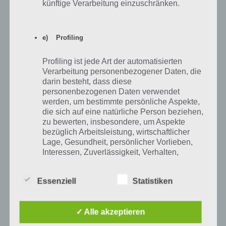
künftige Verarbeitung einzuschränken.
100 Inferno Escape Level 28 Lösung
e) Profiling
Profiling ist jede Art der automatisierten
100 Inferno Escape Level 29 Lösung
Verarbeitung personenbezogener Daten, die
darin besteht, dass diese
personenbezogenen Daten verwendet
Kompliziert wird es in Level 29 von 100 Inferno Escape. Hier muss
werden, um bestimmte persönliche Aspekte,
man zunächst alle 6 Schneeflocken auf der Tür antippen, sodass kurz
die sich auf eine natürliche Person beziehen,
ein Balken mit einer Farbe aufleuchtet. Nun muss man sich die
zu bewerten, insbesondere, um Aspekte
Länge merken und dann von kurz nach lang die farbigen
bezüglich Arbeitsleistung, wirtschaftlicher
Schneeflocken links und rechts antippen.
Lage, Gesundheit, persönlicher Vorlieben,
Interessen, Zuverlässigkeit, Verhalten,
Die Lösung lautet wie folgt (die Position der Zahl in der Tabelle
Aufenthaltsort oder Ortswechsel dieser
entspricht dem Ort, welche Schneeflocke man in dieser Reihenfolge
natürlichen Person zu analysieren oder
anzuklicken hat):
Essenziell
Statistiken
vorherzusagen.
5
3
✓ Alle akzeptieren
f) Pseudonymisierung
2
4