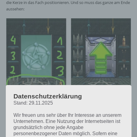
die Kerze in das Fach positionieren. Und so muss das ganze am Ende
aussehen:
Datenschutzerklärung
Stand: 29.11.2025
100 Inferno Escape Level 21 Lösung
Wir freuen uns sehr über Ihr Interesse an unserem
Unternehmen. Eine Nutzung der Internetseiten ist
grundsätzlich ohne jede Angabe
100 Inferno Escape Level 22 Lösung
personenbezogener Daten möglich. Sofern eine