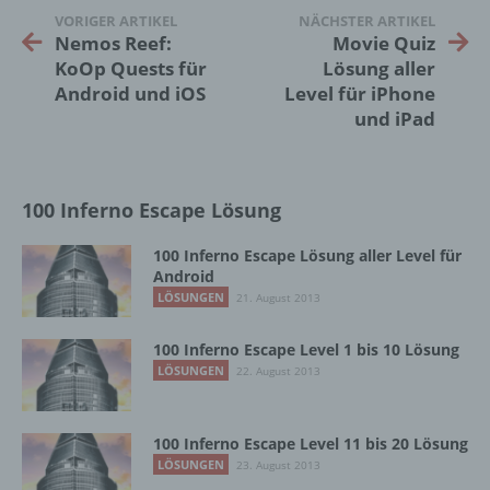
VORIGER ARTIKEL
NÄCHSTER ARTIKEL
Verantwortlichen, dem Auftragsverarbeiter
Nemos Reef:
Movie Quiz
und den Personen, die unter der
KoOp Quests für
Lösung aller
unmittelbaren Verantwortung des
Verantwortlichen oder des
Android und iOS
Level für iPhone
Auftragsverarbeiters befugt sind, die
und iPad
personenbezogenen Daten zu verarbeiten.
100 Inferno Escape Lösung
k) Einwilligung
100 Inferno Escape Lösung aller Level für
Einwilligung ist jede von der betroffenen
Android
Person freiwillig für den bestimmten Fall in
LÖSUNGEN
21. August 2013
informierter Weise und unmissverständlich
abgegebene Willensbekundung in Form
einer Erklärung oder einer sonstigen
100 Inferno Escape Level 1 bis 10 Lösung
eindeutigen bestätigenden Handlung, mit der
LÖSUNGEN
22. August 2013
die betroffene Person zu verstehen gibt, dass
sie mit der Verarbeitung der sie betreffenden
personenbezogenen Daten einverstanden
100 Inferno Escape Level 11 bis 20 Lösung
ist.
LÖSUNGEN
23. August 2013