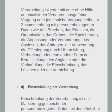
umfällt. Nun kann der Golfschläger aufgenommen werden.
Verarbeitung ist jeder mit oder ohne Hilfe
Im nächsten Schritt jenen aktivieren und per Wischbewegung nach
automatisierter Verfahren ausgeführte
rechts den Ball ins Loch versenken.
Vorgang oder jede solche Vorgangsreihe im
Zusammenhang mit personenbezogenen
Daten wie das Erheben, das Erfassen, die
100 Inferno Escape Level 28 Lösung
Organisation, das Ordnen, die Speicherung,
die Anpassung oder Veränderung, das
Weiter geht es mit der Lösung zu Level 28 von 100 Inferno Escape.
Auslesen, das Abfragen, die Verwendung,
Her muss man auf der Tür die jeweilige Form über der Tür abtragen.
die Offenlegung durch Übermittlung,
Also im ersten Schritt ein L machen (das heißt die linke Spalte und
Verbreitung oder eine andere Form der
die 3. Zeile vollständig antippen). Danach auf den Pfeil links von der
Bereitstellung, den Abgleich oder die
Verknüpfung, die Einschränkung, das
Tür tippen. So fährt man mit den weiteren Formen fort.
Löschen oder die Vernichtung.
Wie genau das auszusehen hat, kannst du dem nachfolgenden
Screenshot zur 100 Inferno Escape Lösung entnehmen:
d) Einschränkung der Verarbeitung
Einschränkung der Verarbeitung ist die
Markierung gespeicherter
personenbezogener Daten mit dem Ziel, ihre