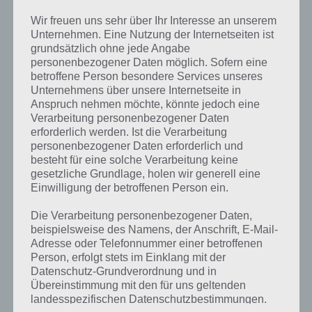
Wir freuen uns sehr über Ihr Interesse an unserem
Unternehmen. Eine Nutzung der Internetseiten ist
APPS
grundsätzlich ohne jede Angabe
ANDROID APP REVIEW: GO SMS PRO ALS
personenbezogener Daten möglich. Sofern eine
WHATSAPP KONKURRENT
betroffene Person besondere Services unseres
Unternehmens über unsere Internetseite in
Anspruch nehmen möchte, könnte jedoch eine
Verarbeitung personenbezogener Daten
erforderlich werden. Ist die Verarbeitung
personenbezogener Daten erforderlich und
besteht für eine solche Verarbeitung keine
APPS
gesetzliche Grundlage, holen wir generell eine
ANDROID APP REVIEW: AWESOME DROP
Einwilligung der betroffenen Person ein.
Die Verarbeitung personenbezogener Daten,
beispielsweise des Namens, der Anschrift, E-Mail-
APPS
Adresse oder Telefonnummer einer betroffenen
Person, erfolgt stets im Einklang mit der
TEST FÜR VERLIEBTE TEIL 2 – APPS
Datenschutz-Grundverordnung und in
RUND UM DEN VALENTINSTAG
Übereinstimmung mit den für uns geltenden
landesspezifischen Datenschutzbestimmungen.
PAUL STELZER
-
12. FEBRUAR 2012