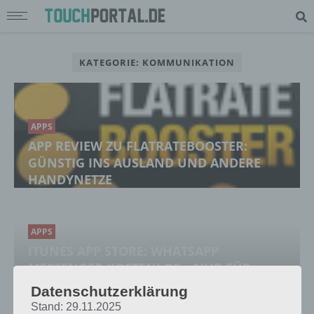
KATEGORIE: KOMMUNIKATION
APPS
APP REVIEW ZU FLATRATEBOOSTER:
GÜNSTIG INS AUSLAND UND ANDERE
HANDYNETZE
APPS
ITUNES APP STORE: WHATSAPP
MESSENGER KOSTENLOS – NUR FÜR
KURZE ZEIT
Datenschutzerklärung
Stand: 29.11.2025